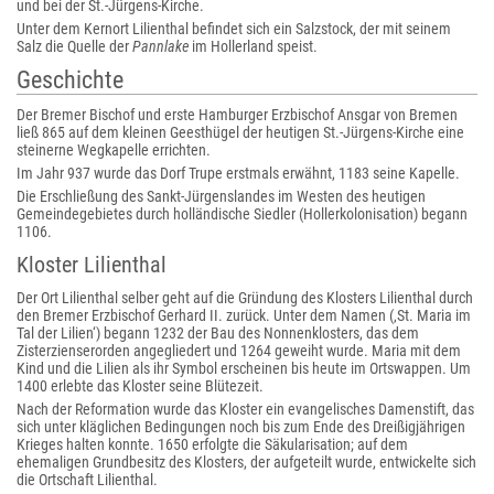
und bei der St.-Jürgens-Kirche.
Unter dem Kernort Lilienthal befindet sich ein Salzstock, der mit seinem
Salz die Quelle der
Pannlake
im Hollerland speist.
Geschichte
Der Bremer Bischof und erste Hamburger Erzbischof Ansgar von Bremen
ließ 865 auf dem kleinen Geesthügel der heutigen St.-Jürgens-Kirche eine
steinerne Wegkapelle errichten.
Im Jahr 937 wurde das Dorf Trupe erstmals erwähnt, 1183 seine Kapelle.
Die Erschließung des Sankt-Jürgenslandes im Westen des heutigen
Gemeindegebietes durch holländische Siedler (Hollerkolonisation) begann
1106.
Kloster Lilienthal
Der Ort Lilienthal selber geht auf die Gründung des Klosters Lilienthal durch
den Bremer Erzbischof Gerhard II. zurück. Unter dem Namen
(‚St. Maria im
Tal der Lilien‘) begann 1232 der Bau des Nonnenklosters, das dem
Zisterzienserorden angegliedert und 1264 geweiht wurde. Maria mit dem
Kind und die Lilien als ihr Symbol erscheinen bis heute im Ortswappen. Um
1400 erlebte das Kloster seine Blütezeit.
Nach der Reformation wurde das Kloster ein evangelisches Damenstift, das
sich unter kläglichen Bedingungen noch bis zum Ende des Dreißigjährigen
Krieges halten konnte. 1650 erfolgte die Säkularisation; auf dem
ehemaligen Grundbesitz des Klosters, der aufgeteilt wurde, entwickelte sich
die Ortschaft Lilienthal.