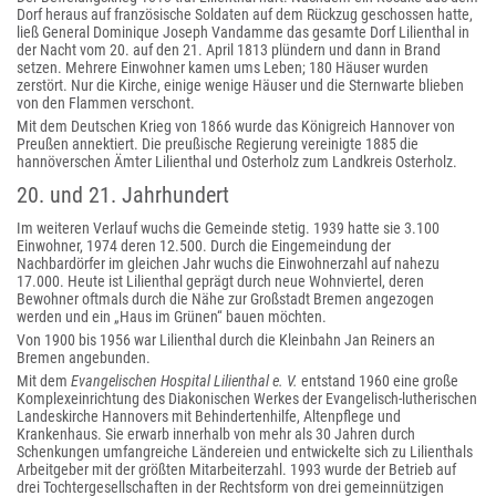
Dorf heraus auf französische Soldaten auf dem Rückzug geschossen hatte,
ließ General Dominique Joseph Vandamme das gesamte Dorf Lilienthal in
der Nacht vom 20. auf den 21. April 1813 plündern und dann in Brand
setzen. Mehrere Einwohner kamen ums Leben; 180 Häuser wurden
zerstört. Nur die Kirche, einige wenige Häuser und die Sternwarte blieben
von den Flammen verschont.
Mit dem Deutschen Krieg von 1866 wurde das Königreich Hannover von
Preußen annektiert. Die preußische Regierung vereinigte 1885 die
hannöverschen Ämter Lilienthal und Osterholz zum Landkreis Osterholz.
20. und 21. Jahrhundert
Im weiteren Verlauf wuchs die Gemeinde stetig. 1939 hatte sie 3.100
Einwohner, 1974 deren 12.500. Durch die Eingemeindung der
Nachbardörfer im gleichen Jahr wuchs die Einwohnerzahl auf nahezu
17.000. Heute ist Lilienthal geprägt durch neue Wohnviertel, deren
Bewohner oftmals durch die Nähe zur Großstadt Bremen angezogen
werden und ein „Haus im Grünen“ bauen möchten.
Von 1900 bis 1956 war Lilienthal durch die Kleinbahn Jan Reiners an
Bremen angebunden.
Mit dem
Evangelischen Hospital Lilienthal e. V.
entstand 1960 eine große
Komplexeinrichtung des Diakonischen Werkes der Evangelisch-lutherischen
Landeskirche Hannovers mit Behindertenhilfe, Altenpflege und
Krankenhaus. Sie erwarb innerhalb von mehr als 30 Jahren durch
Schenkungen umfangreiche Ländereien und entwickelte sich zu Lilienthals
Arbeitgeber mit der größten Mitarbeiterzahl. 1993 wurde der Betrieb auf
drei Tochtergesellschaften in der Rechtsform von drei gemeinnützigen