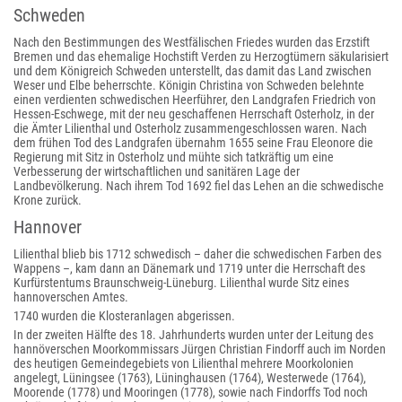
Schweden
Nach den Bestimmungen des Westfälischen Friedes wurden das Erzstift
Bremen und das ehemalige Hochstift Verden zu Herzogtümern säkularisiert
und dem Königreich Schweden unterstellt, das damit das Land zwischen
Weser und Elbe beherrschte. Königin Christina von Schweden belehnte
einen verdienten schwedischen Heerführer, den Landgrafen Friedrich von
Hessen-Eschwege, mit der neu geschaffenen Herrschaft Osterholz, in der
die Ämter Lilienthal und Osterholz zusammengeschlossen waren. Nach
dem frühen Tod des Landgrafen übernahm 1655 seine Frau Eleonore die
Regierung mit Sitz in Osterholz und mühte sich tatkräftig um eine
Verbesserung der wirtschaftlichen und sanitären Lage der
Landbevölkerung. Nach ihrem Tod 1692 fiel das Lehen an die schwedische
Krone zurück.
Hannover
Lilienthal blieb bis 1712 schwedisch – daher die schwedischen Farben des
Wappens –, kam dann an Dänemark und 1719 unter die Herrschaft des
Kurfürstentums Braunschweig-Lüneburg. Lilienthal wurde Sitz eines
hannoverschen Amtes.
1740 wurden die Klosteranlagen abgerissen.
In der zweiten Hälfte des 18. Jahrhunderts wurden unter der Leitung des
hannöverschen Moorkommissars Jürgen Christian Findorff auch im Norden
des heutigen Gemeindegebiets von Lilienthal mehrere Moorkolonien
angelegt, Lüningsee (1763), Lüninghausen (1764), Westerwede (1764),
Moorende (1778) und Mooringen (1778), sowie nach Findorffs Tod noch