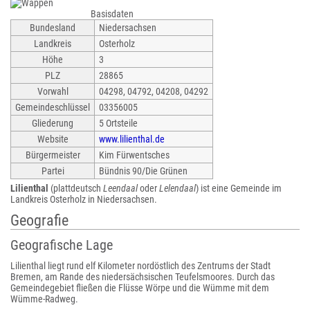
Basisdaten
Bundesland
Niedersachsen
Landkreis
Osterholz
Höhe
3
PLZ
28865
Vorwahl
04298, 04792, 04208, 04292
Gemeindeschlüssel
03356005
Gliederung
5 Ortsteile
Website
www.lilienthal.de
Bürgermeister
Kim Fürwentsches
Partei
Bündnis 90/Die Grünen
Lilienthal
(plattdeutsch
Leendaal
oder
Lelendaal
) ist eine Gemeinde im
Landkreis Osterholz in Niedersachsen.
Geografie
Geografische Lage
Lilienthal liegt rund elf Kilometer nordöstlich des Zentrums der Stadt
Bremen, am Rande des niedersächsischen Teufelsmoores. Durch das
Gemeindegebiet fließen die Flüsse Wörpe und die Wümme mit dem
Wümme-Radweg.