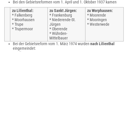
Bei den Gebietsreformen vom 1. April und 1. Oktober 1937 kamen
zu Lilienthal:
zu Sankt Jürgen:
zu Worphausen:
* Falkenberg
* Frankenburg
* Moorende
* Moorhausen
* Niederende-St.
* Mooringen
* Trupe
Jürgen
* Westerwede
* Trupermoor
* Oberende
* Wührden-
Mittelbauer
Bei der Gebietsreform vom 1. März 1974 wurden
nach Lilienthal
eingemeindet:
Heidberg
Sankt Jürgen
Seebergen
Worphausen
Politik
Rat
Der Rat der Gemeinde Lilienthal besteht aus 26 Ratsfrauen und Ratsherren.
Die festgelegte Anzahl der Ratsmitglieder für eine Gemeinde mit einer
Einwohnerzahl zwischen 15.001 und 20.000 Einwohnern beträgt in
Niedersachsen 32. Auf Beschluss des Gemeinderates wurde diese Zahl auf
26 reduziert. Die Ratsmitglieder werden durch eine Kommunalwahl für
jeweils fünf Jahre gewählt.
Stimmberechtigt im Rat ist außerdem der hauptamtliche Bürgermeister. Die
aktuelle Amtszeit des Rates begann am 1. November 2021. Die letzten