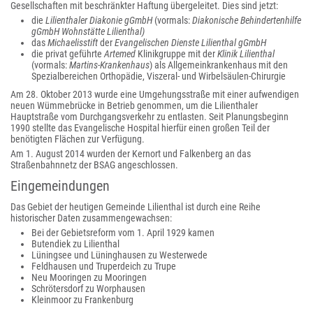
Gesellschaften mit beschränkter Haftung übergeleitet. Dies sind jetzt:
die
Lilienthaler Diakonie gGmbH
(vormals:
Diakonische
Behindertenhilfe
gGmbH Wohnstätte Lilienthal)
das
Michaelisstift
der
Evangelischen Dienste Lilienthal gGmbH
die privat geführte
Artemed
Klinikgruppe mit der
Klinik Lilienthal
(vormals:
Martins-Krankenhaus
) als Allgemeinkrankenhaus mit den
Spezialbereichen Orthopädie, Viszeral- und Wirbelsäulen-Chirurgie
Am 28. Oktober 2013 wurde eine Umgehungsstraße mit einer aufwendigen
neuen Wümmebrücke in Betrieb genommen, um die Lilienthaler
Hauptstraße vom Durchgangsverkehr zu entlasten. Seit Planungsbeginn
1990 stellte das Evangelische Hospital hierfür einen großen Teil der
benötigten Flächen zur Verfügung.
Am 1. August 2014 wurden der Kernort und Falkenberg an das
Straßenbahnnetz der BSAG angeschlossen.
Eingemeindungen
Das Gebiet der heutigen Gemeinde Lilienthal ist durch eine Reihe
historischer Daten zusammengewachsen:
Bei der Gebietsreform vom 1. April 1929 kamen
Butendiek zu Lilienthal
Lüningsee und Lüninghausen zu Westerwede
Feldhausen und Truperdeich zu Trupe
Neu Mooringen zu Mooringen
Schrötersdorf zu Worphausen
Kleinmoor zu Frankenburg