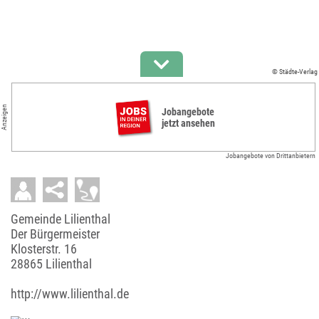
© Städte-Verlag
Anzeigen
Jobangebote
jetzt ansehen
Jobangebote von Drittanbietern
Gemeinde Lilienthal
Der Bürgermeister
Klosterstr. 16
28865 Lilienthal
http://www.lilienthal.de