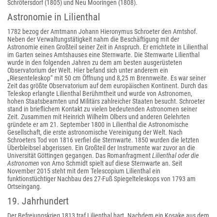
Schrötersdorf (1805) und Neu Mooringen (1808).
Astronomie in Lilienthal
1782 bezog der Amtmann Johann Hieronymus Schroeter den Amtshof.
Neben der Verwaltungstätigkeit nahm die Beschäftigung mit der
Astronomie einen Großteil seiner Zeit in Anspruch. Er errichtete in Lilienthal
im Garten seines Amtshauses eine Sternwarte. Die Sternwarte Lilienthal
wurde in den folgenden Jahren zu dem am besten ausgerüsteten
Observatorium der Welt. Hier befand sich unter anderem ein
„Riesenteleskop“ mit 50 cm Öffnung und 8,25 m Brennweite. Es war seiner
Zeit das größte Observatorium auf dem europäischen Kontinent. Durch das
Teleskop erlangte Lilienthal Berühmtheit und wurde von Astronomen,
hohen Staatsbeamten und Militärs zahlreicher Staaten besucht. Schroeter
stand in brieflichem Kontakt zu vielen bedeutenden Astronomen seiner
Zeit. Zusammen mit Heinrich Wilhelm Olbers und anderen Gelehrten
gründete er am 21. September 1800 in Lilienthal die Astronomische
Gesellschaft, die erste astronomische Vereinigung der Welt. Nach
Schroeters Tod von 1816 verfiel die Sternwarte. 1850 wurden die letzten
Überbleibsel abgerissen. Ein Großteil der Instrumente war zuvor an die
Universität Göttingen gegangen. Das Romanfragment
Lilienthal oder die
Astronomen
von Arno Schmidt spielt auf diese Sternwarte an. Seit
November 2015 steht mit dem Telescopium Lilienthal ein
funktionstüchtiger Nachbau des 27-Fuß Spiegelteleskops von 1793 am
Ortseingang.
19. Jahrhundert
Der Befreiungskrieg 1813 traf Lilienthal hart. Nachdem ein Kosake aus dem