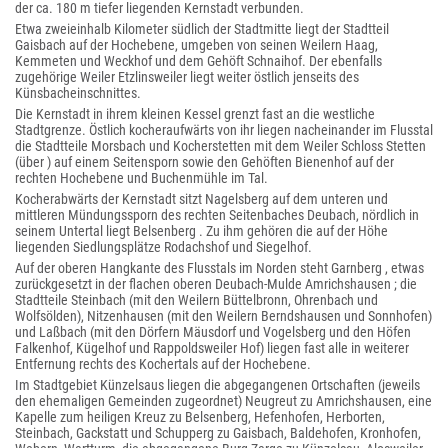
der ca. 180 m tiefer liegenden Kernstadt verbunden.
Etwa zweieinhalb Kilometer südlich der Stadtmitte liegt der Stadtteil
Gaisbach auf der Hochebene, umgeben von seinen Weilern Haag,
Kemmeten und Weckhof und dem Gehöft Schnaihof. Der ebenfalls
zugehörige Weiler Etzlinsweiler liegt weiter östlich jenseits des
Künsbacheinschnittes.
Die Kernstadt in ihrem kleinen Kessel grenzt fast an die westliche
Stadtgrenze. Östlich kocheraufwärts von ihr liegen nacheinander im Flusstal
die Stadtteile Morsbach und Kocherstetten mit dem Weiler Schloss Stetten
(über ) auf einem Seitensporn sowie den Gehöften Bienenhof auf der
rechten Hochebene und Buchenmühle im Tal.
Kocherabwärts der Kernstadt sitzt Nagelsberg auf dem unteren und
mittleren Mündungssporn des rechten Seitenbaches Deubach, nördlich in
seinem Untertal liegt Belsenberg . Zu ihm gehören die auf der Höhe
liegenden Siedlungsplätze Rodachshof und Siegelhof.
Auf der oberen Hangkante des Flusstals im Norden steht Garnberg , etwas
zurückgesetzt in der flachen oberen Deubach-Mulde Amrichshausen ; die
Stadtteile Steinbach (mit den Weilern Büttelbronn, Ohrenbach und
Wolfsölden), Nitzenhausen (mit den Weilern Berndshausen und Sonnhofen)
und Laßbach (mit den Dörfern Mäusdorf und Vogelsberg und den Höfen
Falkenhof, Kügelhof und Rappoldsweiler Hof) liegen fast alle in weiterer
Entfernung rechts des Kochertals auf der Hochebene.
Im Stadtgebiet Künzelsaus liegen die abgegangenen Ortschaften (jeweils
den ehemaligen Gemeinden zugeordnet) Neugreut zu Amrichshausen, eine
Kapelle zum heiligen Kreuz zu Belsenberg, Hefenhofen, Herborten,
Steinbach, Gackstatt und Schupperg zu Gaisbach, Baldehofen, Kronhofen,