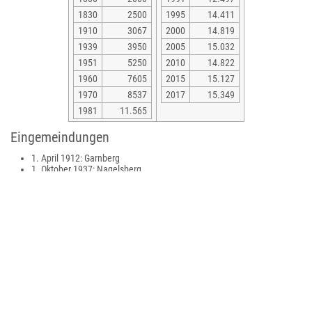
1830
2500
1995
14.411
1910
3067
2000
14.819
1939
3950
2005
15.032
1951
5250
2010
14.822
1960
7605
2015
15.127
1970
8537
2017
15.349
1981
11.565
Eingemeindungen
1. April 1912: Garnberg
1. Oktober 1937: Nagelsberg
1. Januar 1972: Amrichshausen, Belsenberg, Kocherstetten, Laßbach,
Nitzenhausen und Steinbach
1. April 1972: Gaisbach
1. Januar 1973: Morsbach
1. Januar 1977: Sonnhofen (Umgliederung von Mulfingen)
Politik
Gemeinderat
Der Gemeinderat in Künzelsau hat 22 Mitglieder, er besteht aus den
gewählten ehrenamtlichen Gemeinderäten und dem Bürgermeister als