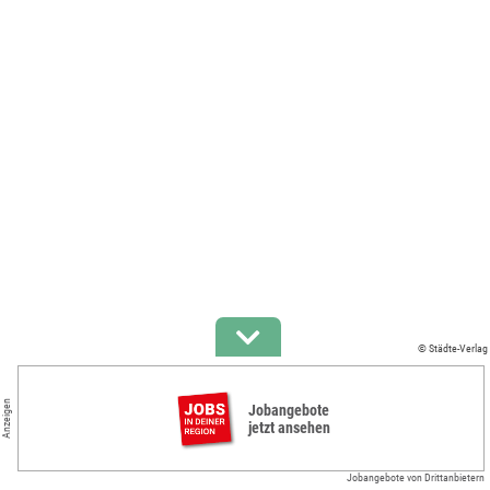
© Städte-Verlag
Anzeigen
Jobangebote
jetzt ansehen
Jobangebote von Drittanbietern