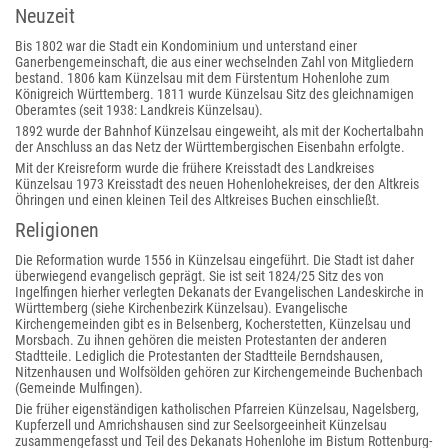
Neuzeit
Bis 1802 war die Stadt ein Kondominium und unterstand einer
Ganerbengemeinschaft, die aus einer wechselnden Zahl von Mitgliedern
bestand. 1806 kam Künzelsau mit dem Fürstentum Hohenlohe zum
Königreich Württemberg. 1811 wurde Künzelsau Sitz des gleichnamigen
Oberamtes (seit 1938: Landkreis Künzelsau).
1892 wurde der Bahnhof Künzelsau eingeweiht, als mit der Kochertalbahn
der Anschluss an das Netz der Württembergischen Eisenbahn erfolgte.
Mit der Kreisreform wurde die frühere Kreisstadt des Landkreises
Künzelsau 1973 Kreisstadt des neuen Hohenlohekreises, der den Altkreis
Öhringen und einen kleinen Teil des Altkreises Buchen einschließt.
Religionen
Die Reformation wurde 1556 in Künzelsau eingeführt. Die Stadt ist daher
überwiegend evangelisch geprägt. Sie ist seit 1824/25 Sitz des von
Ingelfingen hierher verlegten Dekanats der Evangelischen Landeskirche in
Württemberg (siehe Kirchenbezirk Künzelsau). Evangelische
Kirchengemeinden gibt es in Belsenberg, Kocherstetten, Künzelsau und
Morsbach. Zu ihnen gehören die meisten Protestanten der anderen
Stadtteile. Lediglich die Protestanten der Stadtteile Berndshausen,
Nitzenhausen und Wolfsölden gehören zur Kirchengemeinde Buchenbach
(Gemeinde Mulfingen).
Die früher eigenständigen katholischen Pfarreien Künzelsau, Nagelsberg,
Kupferzell und Amrichshausen sind zur Seelsorgeeinheit Künzelsau
zusammengefasst und Teil des Dekanats Hohenlohe im Bistum Rottenburg-