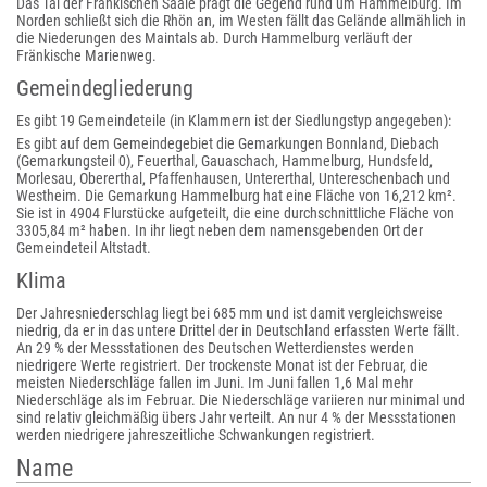
Das Tal der Fränkischen Saale prägt die Gegend rund um Hammelburg. Im
Norden schließt sich die Rhön an, im Westen fällt das Gelände allmählich in
die Niederungen des Maintals ab. Durch Hammelburg verläuft der
Fränkische Marienweg.
Gemeindegliederung
Es gibt 19 Gemeindeteile (in Klammern ist der Siedlungstyp angegeben):
Es gibt auf dem Gemeindegebiet die Gemarkungen Bonnland, Diebach
(Gemarkungsteil 0), Feuerthal, Gauaschach, Hammelburg, Hundsfeld,
Morlesau, Obererthal, Pfaffenhausen, Untererthal, Untereschenbach und
Westheim. Die Gemarkung Hammelburg hat eine Fläche von 16,212 km².
Sie ist in 4904 Flurstücke aufgeteilt, die eine durchschnittliche Fläche von
3305,84 m² haben. In ihr liegt neben dem namensgebenden Ort der
Gemeindeteil Altstadt.
Klima
Der Jahresniederschlag liegt bei 685 mm und ist damit vergleichsweise
niedrig, da er in das untere Drittel der in Deutschland erfassten Werte fällt.
An 29 % der Messstationen des Deutschen Wetterdienstes werden
niedrigere Werte registriert. Der trockenste Monat ist der Februar, die
meisten Niederschläge fallen im Juni. Im Juni fallen 1,6 Mal mehr
Niederschläge als im Februar. Die Niederschläge variieren nur minimal und
sind relativ gleichmäßig übers Jahr verteilt. An nur 4 % der Messstationen
werden niedrigere jahreszeitliche Schwankungen registriert.
Name