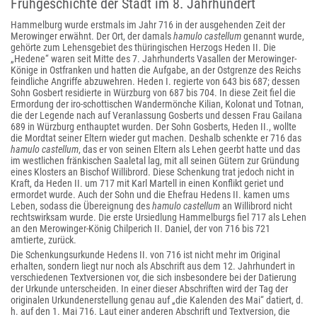
Frühgeschichte der Stadt im 8. Jahrhundert
Hammelburg wurde erstmals im Jahr 716 in der ausgehenden Zeit der
Merowinger erwähnt. Der Ort, der damals
hamulo castellum
genannt wurde,
gehörte zum Lehensgebiet des thüringischen Herzogs Heden II. Die
„Hedene“ waren seit Mitte des 7. Jahrhunderts Vasallen der Merowinger-
Könige in Ostfranken und hatten die Aufgabe, an der Ostgrenze des Reichs
feindliche Angriffe abzuwehren. Heden I. regierte von 643 bis 687; dessen
Sohn Gosbert residierte in Würzburg von 687 bis 704. In diese Zeit fiel die
Ermordung der iro-schottischen Wandermönche Kilian, Kolonat und Totnan,
die der Legende nach auf Veranlassung Gosberts und dessen Frau Gailana
689 in Würzburg enthauptet wurden. Der Sohn Gosberts, Heden II., wollte
die Mordtat seiner Eltern wieder gut machen. Deshalb schenkte er 716 das
hamulo castellum
, das er von seinen Eltern als Lehen geerbt hatte und das
im westlichen fränkischen Saaletal lag, mit all seinen Gütern zur Gründung
eines Klosters an Bischof Willibrord. Diese Schenkung trat jedoch nicht in
Kraft, da Heden II. um 717 mit Karl Martell in einen Konflikt geriet und
ermordet wurde. Auch der Sohn und die Ehefrau Hedens II. kamen ums
Leben, sodass die Übereignung des
hamulo castellum
an Willibrord nicht
rechtswirksam wurde. Die erste Ursiedlung Hammelburgs fiel 717 als Lehen
an den Merowinger-König Chilperich II. Daniel, der von 716 bis 721
amtierte, zurück.
Die Schenkungsurkunde Hedens II. von 716 ist nicht mehr im Original
erhalten, sondern liegt nur noch als Abschrift aus dem 12. Jahrhundert in
verschiedenen Textversionen vor, die sich insbesondere bei der Datierung
der Urkunde unterscheiden. In einer dieser Abschriften wird der Tag der
originalen Urkundenerstellung genau auf „die Kalenden des Mai“ datiert, d.
h. auf den 1. Mai 716. Laut einer anderen Abschrift und Textversion, die