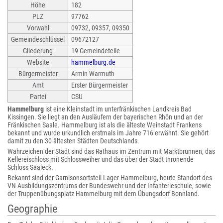
Höhe
182
PLZ
97762
Vorwahl
09732, 09357, 09350
Gemeindeschlüssel
09672127
Gliederung
19 Gemeindeteile
Website
hammelburg.de
Bürgermeister
Armin Warmuth
Amt
Erster Bürgermeister
Partei
CSU
Hammelburg
ist eine Kleinstadt im unterfränkischen Landkreis Bad
Kissingen. Sie liegt an den Ausläufern der bayerischen Rhön und an der
Fränkischen Saale. Hammelburg ist als die älteste Weinstadt Frankens
bekannt und wurde urkundlich erstmals im Jahre 716 erwähnt. Sie gehört
damit zu den 30 ältesten Städten Deutschlands.
Wahrzeichen der Stadt sind das Rathaus im Zentrum mit Marktbrunnen, das
Kellereischloss mit Schlossweiher und das über der Stadt thronende
Schloss Saaleck.
Bekannt sind der Garnisonsortsteil Lager Hammelburg, heute Standort des
VN Ausbildungszentrums der Bundeswehr und der Infanterieschule, sowie
der Truppenübungsplatz Hammelburg mit dem Übungsdorf Bonnland.
Geographie