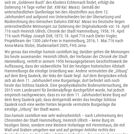
sich im „Goldenen Buch“ des Klosters Echternach findet, erfolgt die
Datierung 14 Tage vorher (lat.
XIIII Kal. Maias
). Gemäß der
unterschiedlichen Quellenlage bei den Abschriften aus dem 12.
Jahrhundert und aufgrund von Unterschieden bei der Übersetzung und
Rückrechnung des römischen Datums
XIIII Kal. Maias
ins Deutsche liegen
unterschiedliche Meinungen zur Datierung der Originalurkunde vor: 16. April
716 nach Heinrich Ullrich, Chronik der Stadt Hammelburg, 1956; 19. April
716 nach Philipp Joseph Döll, 1873; 18. April 716 nach Dieter Vogler,
Projektteam der 1300-Jahr-Feier in Hammelburg, 2016; 1. Mai 716 nach
Anna-Maria Stolze, Studienarbeit 2005, FHS Jena.
Wo genau das einstige
hamulo castellum
lag, darüber gehen die Meinungen
bis heute auseinander. Heinrich Ullrich, der Verfasser der
Chronik der Stadt
Hammelburg
, vertritt in seinem 1956 herausgegebenen Geschichtswerk die
Auffassung, dass der südwestliche Teil der heutigen historischen Altstadt
Hammelburgs die einstige Ursiedlung war. Andere vermuteten die „Urburg“
auf dem Berg Saaleck, der links der Saale liegt. Auf dem Bergrücken erhob
sich ab dem 11. Jahrhundert eine Burganlage; dort befindet sich noch
heute das Schloss Saaleck. Eine geophysikalische Bodenuntersuchung, die
2015 vom Landesamt für Denkmalpflege durchgeführt wurde, hat jedoch
empirisch nachgewiesen, dass es vor dem 11. Jahrhundert keine Burg auf
dem Berg Saaleck gab, dass demgemäß weder das heutige Schloss
Saaleck noch eine weiter hinten liegende vermutete Burganlage die
einstige „Urburg“ der Stadt waren.
Das
hamulo castellum
war sehr wahrscheinlich – nach Lehrmeinung des
Chronisten der Stadt Hammelburg, Heinrich Ullrich – keine Burg im
heutigen Sinne, sondern eine kleinere Hofanlage mit Herrenhaus, die mit
Wall und Graben umgeben war und auf geringer Anhöhe rechts des