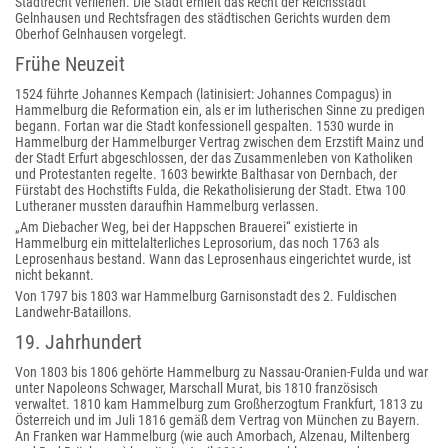
Stadtrecht verliehen. Die Stadt erhielt das Recht der Reichsstadt
Gelnhausen und Rechtsfragen des städtischen Gerichts wurden dem
Oberhof Gelnhausen vorgelegt.
Frühe Neuzeit
1524 führte Johannes Kempach (latinisiert: Johannes Compagus) in
Hammelburg die Reformation ein, als er im lutherischen Sinne zu predigen
begann. Fortan war die Stadt konfessionell gespalten. 1530 wurde in
Hammelburg der Hammelburger Vertrag zwischen dem Erzstift Mainz und
der Stadt Erfurt abgeschlossen, der das Zusammenleben von Katholiken
und Protestanten regelte. 1603 bewirkte Balthasar von Dernbach, der
Fürstabt des Hochstifts Fulda, die Rekatholisierung der Stadt. Etwa 100
Lutheraner mussten daraufhin Hammelburg verlassen.
„Am Diebacher Weg, bei der Happschen Brauerei“ existierte in
Hammelburg ein mittelalterliches Leprosorium, das noch 1763 als
Leprosenhaus bestand. Wann das Leprosenhaus eingerichtet wurde, ist
nicht bekannt.
Von 1797 bis 1803 war Hammelburg Garnisonstadt des 2. Fuldischen
Landwehr-Bataillons.
19. Jahrhundert
Von 1803 bis 1806 gehörte Hammelburg zu Nassau-Oranien-Fulda und war
unter Napoleons Schwager, Marschall Murat, bis 1810 französisch
verwaltet. 1810 kam Hammelburg zum Großherzogtum Frankfurt, 1813 zu
Österreich und im Juli 1816 gemäß dem Vertrag von München zu Bayern.
An Franken war Hammelburg (wie auch Amorbach, Alzenau, Miltenberg