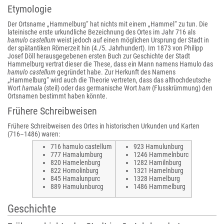
Etymologie
Der Ortsname „Hammelburg“ hat nichts mit einem „Hammel“ zu tun. Die
lateinische erste urkundliche Bezeichnung des Ortes im Jahr 716 als
hamulo castellum
weist jedoch auf einen möglichen Ursprung der Stadt in
der spätantiken Römerzeit hin (4./5. Jahrhundert). Im 1873 von Philipp
Josef Döll herausgegebenen ersten Buch zur Geschichte der Stadt
Hammelburg vertrat dieser die These, dass ein Mann namens Hamulo das
hamulo castellum
gegründet habe. Zur Herkunft des Namens
„Hammelburg“ wird auch die Theorie vertreten, dass das althochdeutsche
Wort
hamala
(steil) oder das germanische Wort
ham
(Flusskrümmung) den
Ortsnamen bestimmt haben könnte.
Frühere Schreibweisen
Frühere Schreibweisen des Ortes in historischen Urkunden und Karten
(716–1486) waren:
716 hamulo castellum
923 Hamulunburg
777 Hamalumburg
1246 Hammelnburc
820 Hamelenburg
1282 Hamilnburg
822 Homolinburg
1321 Hamelnburg
845 Hamalunpurc
1328 Hamelburg
889 Hamulunburcg
1486 Hammelburg
Geschichte