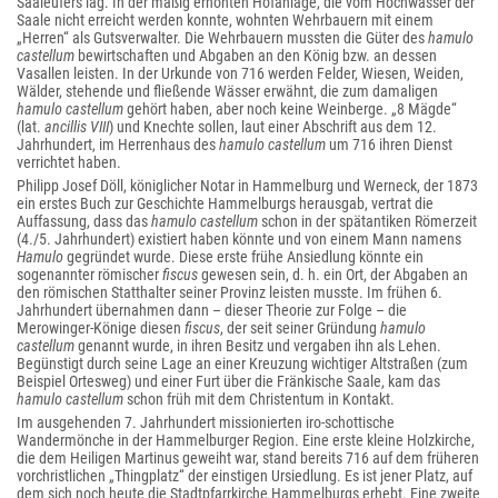
Saaleufers lag. In der mäßig erhöhten Hofanlage, die vom Hochwasser der
Saale nicht erreicht werden konnte, wohnten Wehrbauern mit einem
„Herren“ als Gutsverwalter. Die Wehrbauern mussten die Güter des
hamulo
castellum
bewirtschaften und Abgaben an den König bzw. an dessen
Vasallen leisten. In der Urkunde von 716 werden Felder, Wiesen, Weiden,
Wälder, stehende und fließende Wässer erwähnt, die zum damaligen
hamulo castellum
gehört haben, aber noch keine Weinberge. „8 Mägde“
(lat.
ancillis VIII
) und Knechte sollen, laut einer Abschrift aus dem 12.
Jahrhundert, im Herrenhaus des
hamulo castellum
um 716 ihren Dienst
verrichtet haben.
Philipp Josef Döll, königlicher Notar in Hammelburg und Werneck, der 1873
ein erstes Buch zur Geschichte Hammelburgs herausgab, vertrat die
Auffassung, dass das
hamulo castellum
schon in der spätantiken Römerzeit
(4./5. Jahrhundert) existiert haben könnte und von einem Mann namens
Hamulo
gegründet wurde. Diese erste frühe Ansiedlung könnte ein
sogenannter römischer
fiscus
gewesen sein, d. h. ein Ort, der Abgaben an
den römischen Statthalter seiner Provinz leisten musste. Im frühen 6.
Jahrhundert übernahmen dann – dieser Theorie zur Folge – die
Merowinger-Könige diesen
fiscus
, der seit seiner Gründung
hamulo
castellum
genannt wurde, in ihren Besitz und vergaben ihn als Lehen.
Begünstigt durch seine Lage an einer Kreuzung wichtiger Altstraßen (zum
Beispiel Ortesweg) und einer Furt über die Fränkische Saale, kam das
hamulo castellum
schon früh mit dem Christentum in Kontakt.
Im ausgehenden 7. Jahrhundert missionierten iro-schottische
Wandermönche in der Hammelburger Region. Eine erste kleine Holzkirche,
die dem Heiligen Martinus geweiht war, stand bereits 716 auf dem früheren
vorchristlichen „Thingplatz“ der einstigen Ursiedlung. Es ist jener Platz, auf
dem sich noch heute die Stadtpfarrkirche Hammelburgs erhebt. Eine zweite