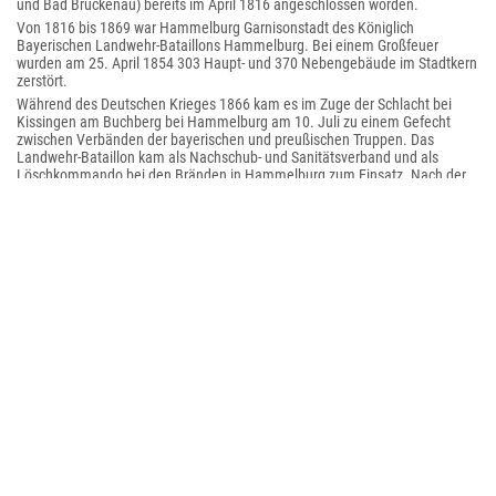
und Bad Brückenau) bereits im April 1816 angeschlossen worden.
Von 1816 bis 1869 war Hammelburg Garnisonstadt des Königlich
Bayerischen Landwehr-Bataillons Hammelburg. Bei einem Großfeuer
wurden am 25. April 1854 303 Haupt- und 370 Nebengebäude im Stadtkern
zerstört.
Während des Deutschen Krieges 1866 kam es im Zuge der Schlacht bei
Kissingen am Buchberg bei Hammelburg am 10. Juli zu einem Gefecht
zwischen Verbänden der bayerischen und preußischen Truppen. Das
Landwehr-Bataillon kam als Nachschub- und Sanitätsverband und als
Löschkommando bei den Bränden in Hammelburg zum Einsatz. Nach der
Auflösung der Königlich Bayerischen Landwehr im Jahre 1869 bemühte
sich der Magistrat um die Stationierung eines Verbandes der Bayerischen
Armee. Im Jahre 1895 wurde der Truppenübungsplatz Hammelburg
errichtet, welcher 1938 mit dem ehemaligen Dorf Bonnland erweitert
wurde.
20. Jahrhundert
Bei den Novemberpogromen 1938 demolierte ein SA-Sturm aus
Hammelburg in barbarischer Weise die Wohnungen und Geschäfte
jüdischer Familien in Dittlofsroda und Völkersleier und zündete an beiden
Orten die Synagogen an.
Im März 1945 griff das amerikanische „Kommandounternehmen
Hammelburg“ auf Befehl von General Patton erfolglos das Lager
Hammelburg an, um Kriegsgefangene zu befreien, unter denen sich auch
Pattons Schwiegersohn befand.
Bis zur Gebietsreform, die am 1. Juli 1972 in Kraft trat, war Hammelburg