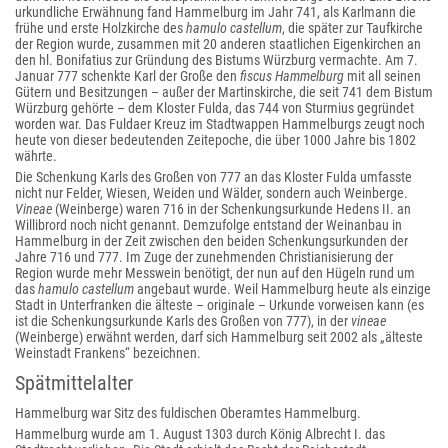
urkundliche Erwähnung fand Hammelburg im Jahr 741, als Karlmann die
frühe und erste Holzkirche des
hamulo castellum
, die später zur Taufkirche
der Region wurde, zusammen mit 20 anderen staatlichen Eigenkirchen an
den hl. Bonifatius zur Gründung des Bistums Würzburg vermachte. Am 7.
Januar 777 schenkte Karl der Große den
fiscus Hammelburg
mit all seinen
Gütern und Besitzungen – außer der Martinskirche, die seit 741 dem Bistum
Würzburg gehörte – dem Kloster Fulda, das 744 von Sturmius gegründet
worden war. Das Fuldaer Kreuz im Stadtwappen Hammelburgs zeugt noch
heute von dieser bedeutenden Zeitepoche, die über 1000 Jahre bis 1802
währte.
Die Schenkung Karls des Großen von 777 an das Kloster Fulda umfasste
nicht nur Felder, Wiesen, Weiden und Wälder, sondern auch Weinberge.
Vineae
(Weinberge) waren 716 in der Schenkungsurkunde Hedens II. an
Willibrord noch nicht genannt. Demzufolge entstand der Weinanbau in
Hammelburg in der Zeit zwischen den beiden Schenkungsurkunden der
Jahre 716 und 777. Im Zuge der zunehmenden Christianisierung der
Region wurde mehr Messwein benötigt, der nun auf den Hügeln rund um
das
hamulo castellum
angebaut wurde. Weil Hammelburg heute als einzige
Stadt in Unterfranken die älteste – originale – Urkunde vorweisen kann (es
ist die Schenkungsurkunde Karls des Großen von 777), in der
vineae
(Weinberge) erwähnt werden, darf sich Hammelburg seit 2002 als „älteste
Weinstadt Frankens“ bezeichnen.
Spätmittelalter
Hammelburg war Sitz des fuldischen Oberamtes Hammelburg.
Hammelburg wurde am 1. August 1303 durch König Albrecht I. das