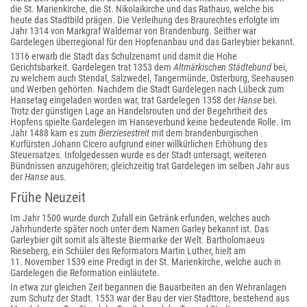
die St. Marienkirche, die St. Nikolaikirche und das Rathaus, welche bis
heute das Stadtbild prägen. Die Verleihung des Braurechtes erfolgte im
Jahr 1314 von Markgraf Waldemar von Brandenburg. Seither war
Gardelegen überregional für den Hopfenanbau und das Garleybier bekannt.
1316 erwarb die Stadt das Schulzenamt und damit die Hohe
Gerichtsbarkeit. Gardelegen trat 1353 dem
Altmärkischen Städtebund
bei,
zu welchem auch Stendal, Salzwedel, Tangermünde, Osterburg, Seehausen
und Werben gehörten. Nachdem die Stadt Gardelegen nach Lübeck zum
Hansetag eingeladen worden war, trat Gardelegen 1358 der
Hanse
bei.
Trotz der günstigen Lage an Handelsrouten und der Begehrtheit des
Hopfens spielte Gardelegen im Hanseverbund keine bedeutende Rolle. Im
Jahr 1488 kam es zum
Bierziesestreit
mit dem brandenburgischen
Kurfürsten Johann Cicero aufgrund einer willkürlichen Erhöhung des
Steuersatzes. Infolgedessen wurde es der Stadt untersagt, weiteren
Bündnissen anzugehören; gleichzeitig trat Gardelegen im selben Jahr aus
der
Hanse
aus.
Frühe Neuzeit
Im Jahr 1500 wurde durch Zufall ein Getränk erfunden, welches auch
Jahrhunderte später noch unter dem Namen Garley bekannt ist. Das
Garleybier gilt somit als älteste Biermarke der Welt. Bartholomaeus
Rieseberg, ein Schüler des Reformators Martin Luther, hielt am
11. November 1539 eine Predigt in der St. Marienkirche, welche auch in
Gardelegen die Reformation einläutete.
In etwa zur gleichen Zeit begannen die Bauarbeiten an den Wehranlagen
zum Schutz der Stadt. 1553 war der Bau der vier Stadttore, bestehend aus