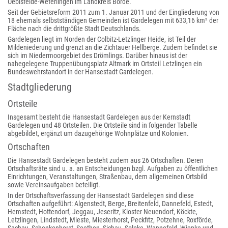
Oebisfelde-Weferlingen im Landkreis Börde.
Seit der Gebietsreform 2011 zum 1. Januar 2011 und der Eingliederung von
18 ehemals selbstständigen Gemeinden ist Gardelegen mit 633,16 km² der
Fläche nach die drittgrößte Stadt Deutschlands.
Gardelegen liegt im Norden der Colbitz-Letzlinger Heide, ist Teil der
Mildeniederung und grenzt an die Zichtauer Hellberge. Zudem befindet sie
sich im Niedermoorgebiet des Drömlings. Darüber hinaus ist der
nahegelegene Truppenübungsplatz Altmark im Ortsteil Letzlingen ein
Bundeswehrstandort in der Hansestadt Gardelegen.
Stadtgliederung
Ortsteile
Insgesamt besteht die Hansestadt Gardelegen aus der Kernstadt
Gardelegen und 48 Ortsteilen. Die Ortsteile sind in folgender Tabelle
abgebildet, ergänzt um dazugehörige Wohnplätze und Kolonien.
Ortschaften
Die Hansestadt Gardelegen besteht zudem aus 26 Ortschaften. Deren
Ortschaftsräte sind u. a. an Entscheidungen bzgl. Aufgaben zu öffentlichen
Einrichtungen, Veranstaltungen, Straßenbau, dem allgemeinen Ortsbild
sowie Vereinsaufgaben beteiligt.
In der Ortschaftsverfassung der Hansestadt Gardelegen sind diese
Ortschaften aufgeführt: Algenstedt, Berge, Breitenfeld, Dannefeld, Estedt,
Hemstedt, Hottendorf, Jeggau, Jeseritz, Kloster Neuendorf, Köckte,
Letzlingen, Lindstedt, Mieste, Miesterhorst, Peckfitz, Potzehne, Roxförde,