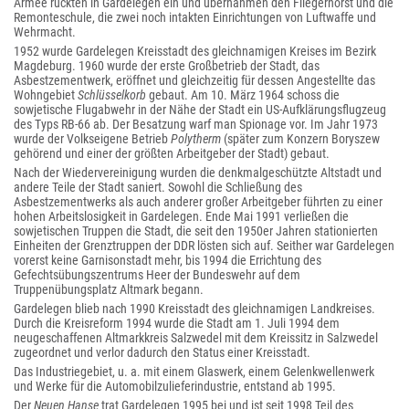
Armee rückten in Gardelegen ein und übernahmen den Fliegerhorst und die
Remonteschule, die zwei noch intakten Einrichtungen von Luftwaffe und
Wehrmacht.
1952 wurde Gardelegen Kreisstadt des gleichnamigen Kreises im Bezirk
Magdeburg. 1960 wurde der erste Großbetrieb der Stadt, das
Asbestzementwerk, eröffnet und gleichzeitig für dessen Angestellte das
Wohngebiet
Schlüsselkorb
gebaut. Am 10. März 1964 schoss die
sowjetische Flugabwehr in der Nähe der Stadt ein US-Aufklärungsflugzeug
des Typs RB-66 ab. Der Besatzung warf man Spionage vor. Im Jahr 1973
wurde der Volkseigene Betrieb
Polytherm
(später zum Konzern Boryszew
gehörend und einer der größten Arbeitgeber der Stadt) gebaut.
Nach der Wiedervereinigung wurden die denkmalgeschützte Altstadt und
andere Teile der Stadt saniert. Sowohl die Schließung des
Asbestzementwerks als auch anderer großer Arbeitgeber führten zu einer
hohen Arbeitslosigkeit in Gardelegen. Ende Mai 1991 verließen die
sowjetischen Truppen die Stadt, die seit den 1950er Jahren stationierten
Einheiten der Grenztruppen der DDR lösten sich auf. Seither war Gardelegen
vorerst keine Garnisonstadt mehr, bis 1994 die Errichtung des
Gefechtsübungszentrums Heer der Bundeswehr auf dem
Truppenübungsplatz Altmark begann.
Gardelegen blieb nach 1990 Kreisstadt des gleichnamigen Landkreises.
Durch die Kreisreform 1994 wurde die Stadt am 1. Juli 1994 dem
neugeschaffenen Altmarkkreis Salzwedel mit dem Kreissitz in Salzwedel
zugeordnet und verlor dadurch den Status einer Kreisstadt.
Das Industriegebiet, u. a. mit einem Glaswerk, einem Gelenkwellenwerk
und Werke für die Automobilzulieferindustrie, entstand ab 1995.
Der
Neuen Hanse
trat Gardelegen 1995 bei und ist seit 1998 Teil des