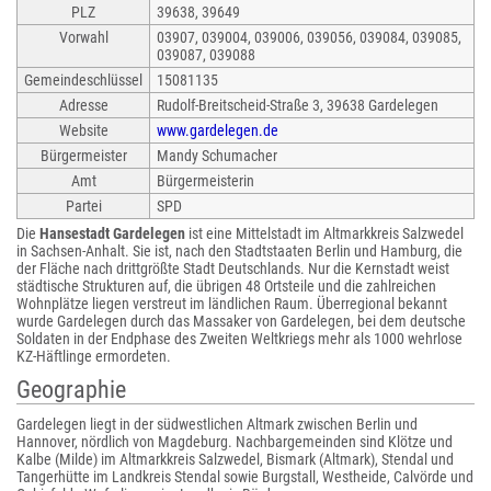
PLZ
39638, 39649
Vorwahl
03907, 039004, 039006, 039056, 039084, 039085,
039087, 039088
Gemeindeschlüssel
15081135
Adresse
Rudolf-Breitscheid-Straße 3, 39638 Gardelegen
Website
www.gardelegen.de
Bürgermeister
Mandy Schumacher
Amt
Bürgermeisterin
Partei
SPD
Die
Hansestadt Gardelegen
ist eine Mittelstadt im Altmarkkreis Salzwedel
in Sachsen-Anhalt. Sie ist, nach den Stadtstaaten Berlin und Hamburg, die
der Fläche nach drittgrößte Stadt Deutschlands. Nur die Kernstadt weist
städtische Strukturen auf, die übrigen 48 Ortsteile und die zahlreichen
Wohnplätze liegen verstreut im ländlichen Raum. Überregional bekannt
wurde Gardelegen durch das Massaker von Gardelegen, bei dem deutsche
Soldaten in der Endphase des Zweiten Weltkriegs mehr als 1000 wehrlose
KZ-Häftlinge ermordeten.
Geographie
Gardelegen liegt in der südwestlichen Altmark zwischen Berlin und
Hannover, nördlich von Magdeburg. Nachbargemeinden sind Klötze und
Kalbe (Milde) im Altmarkkreis Salzwedel, Bismark (Altmark), Stendal und
Tangerhütte im Landkreis Stendal sowie Burgstall, Westheide, Calvörde und