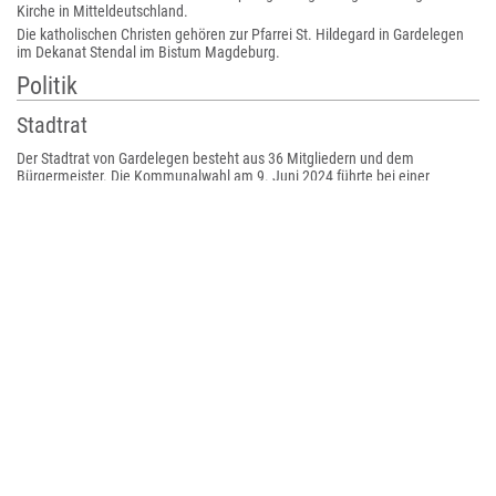
Kirche in Mitteldeutschland.
Die katholischen Christen gehören zur Pfarrei St. Hildegard in Gardelegen
im Dekanat Stendal im Bistum Magdeburg.
Politik
Stadtrat
Der Stadtrat von Gardelegen besteht aus 36 Mitgliedern und dem
Bürgermeister. Die Kommunalwahl am 9. Juni 2024 führte bei einer
Wahlbeteiligung von 62,1 % zu folgendem Ergebnis:
Partei / Wählergruppe ||
Stimmenanteil
Stimmenanteil
2024 || Sitze
2019 || Sitze
2024
2019
CDU
28,6 %
10
34,6
12
%
AfD
15,9 %
6
30,1
11
%
SPD
17,3 %
6
16,7
6
%
Die Linke
17,7 %
6
7,2
3
%
Freie Liste
.
1
3,2
1
%