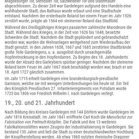
Magdeburger Tor, Stendaler Tor, Salzwedeler Tor und Stadtmauer
abgeschlossen. Zu dieser Zeit war Gardelegen aufgrund des Handels eine
wohlhabende Stadt, das Rathaus wurde erbaut und eine Stadtschule
entstand. Nachdem der ersterbaute Roland bei einem Feuer im Jahr 1526
zerstört wurde, prägte ab 1564 ein steinerner Roland das Stadtbild.
Während des Dreißigjährigen Krieges passierten zahlreiche Marodeure die
Stadt. Während des Krieges, in der Zeit von 1626 bis 1648, besetzte
Schweden die Stadt. Nachdem die Stadt geplündert und gebrandschatzt
worden war, wurden die Wehranlagen weitgehend zum Wiederaufbau der
Stadt genutzt. In den Jahren 1658, 1667 und 1685 zerstörten Stadtbrände
große Teile Gardelegens, u. a. ausgelöst durch unsachgemäße
Hopfentrocknung in den Hopfendarren. Zu Beginn des 18. Jahrhunderts
wurde der Absatz des Garleybiers spürbar geringer. Nachdem der steinerne
Roland beim Feuer im Jahr 1667 stark beschädigt worden war, brach er am
18. April 1727 gänzlich zusammen.
Im Jahr 1715 erhielt Gardelegen eine brandenburgisch-preußische
Garnison, welche sie mit wenigen Unterbrechungen bis heute ist. Ein Teil
des Königlich Preußischen 27. Infanterieregiments von Potsdam wurde
1725 bis 1806 von Friedrich Wilhelm I. nach Gardelegen verlegt.
19., 20. und 21. Jahrhundert
Nach Bildung des Kreises Gardelegen mit 144 Dörfern wurde Gardelegen im
Jahr 1816 Kreisstadt. Im Jahr 1841 eröffnete Carl Koch die
Manufactur zur
Fabrication von Perlmutt-Knöpfen
. Die Fabrik und ihre 13 weiteren
Fabrikationsstätten waren Zeugnis der Industrialisierung in Gardelegen. Sie
bestand 130 Jahre und liеß die Stadt zu einer deutschlandweiten Hochburg
der Knopfherstellung werden. Ab etwa 1860 nutzten rheinische Dragoner