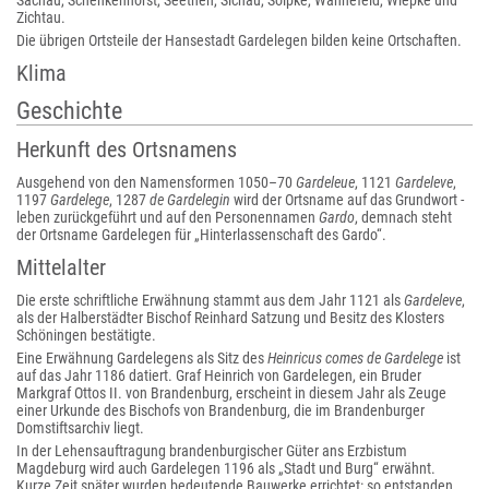
Sachau, Schenkenhorst, Seethen, Sichau, Solpke, Wannefeld, Wiepke und
Zichtau.
Die übrigen Ortsteile der Hansestadt Gardelegen bilden keine Ortschaften.
Klima
Geschichte
Herkunft des Ortsnamens
Ausgehend von den Namensformen 1050–70
Gardeleue
, 1121
Gardeleve
,
1197
Gardelege
, 1287
de Gardelegin
wird der Ortsname auf das Grundwort -
leben zurückgeführt und auf den Personennamen
Gardo
, demnach steht
der Ortsname Gardelegen für „Hinterlassenschaft des Gardo“.
Mittelalter
Die erste schriftliche Erwähnung stammt aus dem Jahr 1121 als
Gardeleve
,
als der Halberstädter Bischof Reinhard Satzung und Besitz des Klosters
Schöningen bestätigte.
Eine Erwähnung Gardelegens als Sitz des
Heinricus comes de Gardelege
ist
auf das Jahr 1186 datiert. Graf Heinrich von Gardelegen, ein Bruder
Markgraf Ottos II. von Brandenburg, erscheint in diesem Jahr als Zeuge
einer Urkunde des Bischofs von Brandenburg, die im Brandenburger
Domstiftsarchiv liegt.
In der Lehensauftragung brandenburgischer Güter ans Erzbistum
Magdeburg wird auch Gardelegen 1196 als „Stadt und Burg“ erwähnt.
Kurze Zeit später wurden bedeutende Bauwerke errichtet: so entstanden