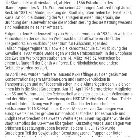
die Stadt als Kavalleriestandort, ab Herbst 1866 Eskadronen des
Ulanenregimentes Nr. 16. Während seiner 42-jährigen Amtszeit trägt Julius
Beck ab 1881 zur Modernisierung der Stadt in großen Teilen bei: Elektrizität,
Kanalisation, die Sanierung der Wallanlagen in einen Bürgerpark, die
Gründung der Feuerwehr sowie die Modernisierung des Bestattungswesens
sind Meilensteine seiner Amtszeit.
Entgegen dem Friedensvertrag von Versailles wurden ab 1936 drei wichtige
Einrichtungen der deutschen Wehrmacht und Luftwaffe errichtet: der
Fliegerhorst, ein Ausbildungszentrum für Fallschirmjäger des
Fallschirmjägerregiments 1 sowie die Remonteschule zur Ausbildung der
Kavallerie. 1937 wurde Gardelegen wieder Garnisonsstadt. In der Endphase
des Zweiten Weltkrieges starben am 14. März 1945 52 Menschen bei
einem Luftangriff der Eighth Air Force. Die Nikolaikirche und andere
Gebäude wurden zerstört.
Im April 1945 wurden mehrere Tausend KZ-Häftlinge aus den geräumten
Konzentrationslagern Mittelbau-Dora und Hannover-Stöcken in
Transportzügen und auf Todesmärschen in die Altmark getrieben, viele von
ihnen bis in die Stadt Gardelegen. Am 13. April 1945 ermordeten Mitglieder
von SS und Wehrmacht, des Reichsarbeitsdienstes, des lokalen Volkssturms
und der Hitlerjugend auf Anweisung des NSDAP-Kreisleiters Gerhard Thiele
und mit Unterstützung von Bürgern der Stadt in der Isenschnibber
Feldscheune 1016 KZ-Häftlinge. Dieses Massaker von Gardelegen war
europaweit eines der größten nationalsozialistischen Todesmarsch- und
Endphaseverbrechen des Zweiten Weltkrieges. Einen Tag später wurde die
Stadt kampflos der US-Armee übergeben. Kurzzeitig wurde Gardelegen von
britischen Besatzungstruppen besetzt; ab dem 1. Juli 1945 wurde
Gardelegen Teil der Sowjetischen Besatzungszone. Truppen der Roten