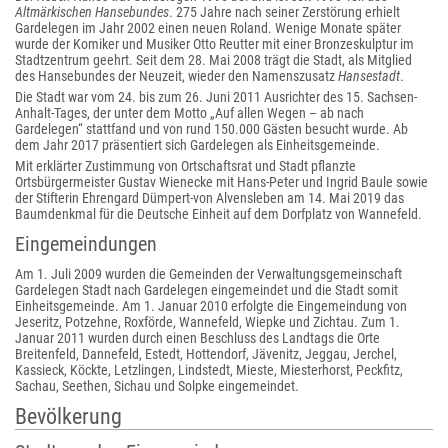
Altmärkischen Hansebundes
. 275 Jahre nach seiner Zerstörung erhielt
Gardelegen im Jahr 2002 einen neuen Roland. Wenige Monate später
wurde der Komiker und Musiker Otto Reutter mit einer Bronzeskulptur im
Stadtzentrum geehrt. Seit dem 28. Mai 2008 trägt die Stadt, als Mitglied
des Hansebundes der Neuzeit, wieder den Namenszusatz
Hansestadt
.
Die Stadt war vom 24. bis zum 26. Juni 2011 Ausrichter des 15. Sachsen-
Anhalt-Tages, der unter dem Motto „Auf allen Wegen – ab nach
Gardelegen“ stattfand und von rund 150.000 Gästen besucht wurde. Ab
dem Jahr 2017 präsentiert sich Gardelegen als Einheitsgemeinde.
Mit erklärter Zustimmung von Ortschaftsrat und Stadt pflanzte
Ortsbürgermeister Gustav Wienecke mit Hans-Peter und Ingrid Baule sowie
der Stifterin Ehrengard Dümpert-von Alvensleben am 14. Mai 2019 das
Baumdenkmal für die Deutsche Einheit auf dem Dorfplatz von Wannefeld.
Eingemeindungen
Am 1. Juli 2009 wurden die Gemeinden der Verwaltungsgemeinschaft
Gardelegen Stadt nach Gardelegen eingemeindet und die Stadt somit
Einheitsgemeinde. Am 1. Januar 2010 erfolgte die Eingemeindung von
Jeseritz, Potzehne, Roxförde, Wannefeld, Wiepke und Zichtau. Zum 1.
Januar 2011 wurden durch einen Beschluss des Landtags die Orte
Breitenfeld, Dannefeld, Estedt, Hottendorf, Jävenitz, Jeggau, Jerchel,
Kassieck, Köckte, Letzlingen, Lindstedt, Mieste, Miesterhorst, Peckfitz,
Sachau, Seethen, Sichau und Solpke eingemeindet.
Bevölkerung