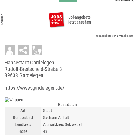
© Städte-Verlag
Anzeigen
Jobangebote
jetzt ansehen
Jobangebote von Drittanbietern
Hansestadt Gardelegen
Rudolf-Breitscheid-Straße 3
39638 Gardelegen
https://www.gardelegen.de/
Basisdaten
Art
Stadt
Bundesland
Sachsen-Anhalt
Landkreis
Altmarkkreis Salzwedel
Höhe
43