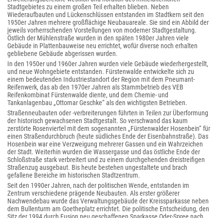
Stadtgebietes zu einem großen Teil erhalten blieben. Neben
Wiederaufbauten und Lückenschlüssen entstanden im Stadtkern seit den
1950er Jahren mehrere großflächige Neubauareale. Sie sind ein Abbild der
jeweils vorherrschenden Vorstellungen von moderner Stadtgestaltung.
Östlich der Mühlenstraße wurden in den späten 1980er Jahren viele
Gebäude in Plattenbauweise neu errichtet, wofür diverse noch erhalten
gebliebene Gebäude abgerissen wurden.
In den 1950er und 1960er Jahren wurden viele Gebäude wiederhergestellt,
und neue Wohngebiete entstanden. Fürstenwalde entwickelte sich zu
einem bedeutenden Industriestandort der Region mit dem Pneumant-
Reifenwerk, das ab den 1970er Jahren als Stammbetrieb des VEB
Reifenkombinat Fürstenwalde diente, und dem Chemie- und
Tankanlagenbau „Ottomar Geschke“ als den wichtigsten Betrieben.
Straßenneubauten oder -verbreiterungen führten in Teilen zur Überformung
der historisch gewachsenen Stadtgestalt. So verschwand das kaum
zerstörte Rosenviertel mit dem sogenannten „Fürstenwalder Hosenbein“ für
einen Straßendurchbruch (heute südliches Ende der Eisenbahnstraße). Das
Hosenbein war eine Verzweigung mehrerer Gassen und ein Wahrzeichen
der Stadt. Weiterhin wurden die Wassergasse und das östliche Ende der
Schloßstraße stark verbreitert und zu einem durchgehenden dreistreifigen
Straßenzug ausgebaut. Bis heute bestehen ungestaltete und brach
gefallene Bereiche im historischen Stadtzentrum.
Seit den 1990er Jahren, nach der politischen Wende, entstanden im
Zentrum verschiedene prägende Neubauten. Als erster größerer
Nachwendebau wurde das Verwaltungsgebäude der Kreissparkasse neben
dem Bullenturm am Goetheplatz errichtet. Die politische Entscheidung, den
Sitz der 1994 durch Fusion neu geschaffenen Sparkasse Oder-Spree nach