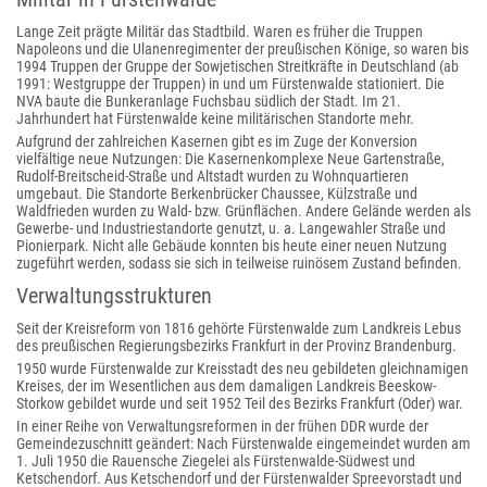
Lange Zeit prägte Militär das Stadtbild. Waren es früher die Truppen
Napoleons und die Ulanenregimenter der preußischen Könige, so waren bis
1994 Truppen der Gruppe der Sowjetischen Streitkräfte in Deutschland (ab
1991: Westgruppe der Truppen) in und um Fürstenwalde stationiert. Die
NVA baute die Bunkeranlage Fuchsbau südlich der Stadt. Im 21.
Jahrhundert hat Fürstenwalde keine militärischen Standorte mehr.
Aufgrund der zahlreichen Kasernen gibt es im Zuge der Konversion
vielfältige neue Nutzungen: Die Kasernenkomplexe Neue Gartenstraße,
Rudolf-Breitscheid-Straße und Altstadt wurden zu Wohnquartieren
umgebaut. Die Standorte Berkenbrücker Chaussee, Külzstraße und
Waldfrieden wurden zu Wald- bzw. Grünflächen. Andere Gelände werden als
Gewerbe- und Industriestandorte genutzt, u. a. Langewahler Straße und
Pionierpark. Nicht alle Gebäude konnten bis heute einer neuen Nutzung
zugeführt werden, sodass sie sich in teilweise ruinösem Zustand befinden.
Verwaltungsstrukturen
Seit der Kreisreform von 1816 gehörte Fürstenwalde zum Landkreis Lebus
des preußischen Regierungsbezirks Frankfurt in der Provinz Brandenburg.
1950 wurde Fürstenwalde zur Kreisstadt des neu gebildeten gleichnamigen
Kreises, der im Wesentlichen aus dem damaligen Landkreis Beeskow-
Storkow gebildet wurde und seit 1952 Teil des Bezirks Frankfurt (Oder) war.
In einer Reihe von Verwaltungsreformen in der frühen DDR wurde der
Gemeindezuschnitt geändert: Nach Fürstenwalde eingemeindet wurden am
1. Juli 1950 die Rauensche Ziegelei als Fürstenwalde-Südwest und
Ketschendorf. Aus Ketschendorf und der Fürstenwalder Spreevorstadt und