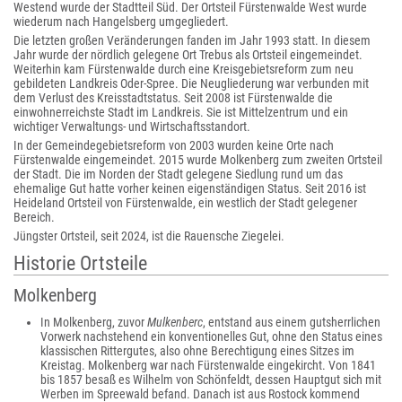
Westend wurde der Stadtteil Süd. Der Ortsteil Fürstenwalde West wurde
wiederum nach Hangelsberg umgegliedert.
Die letzten großen Veränderungen fanden im Jahr 1993 statt. In diesem
Jahr wurde der nördlich gelegene Ort Trebus als Ortsteil eingemeindet.
Weiterhin kam Fürstenwalde durch eine Kreisgebietsreform zum neu
gebildeten Landkreis Oder-Spree. Die Neugliederung war verbunden mit
dem Verlust des Kreisstadtstatus. Seit 2008 ist Fürstenwalde die
einwohnerreichste Stadt im Landkreis. Sie ist Mittelzentrum und ein
wichtiger Verwaltungs- und Wirtschaftsstandort.
In der Gemeindegebietsreform von 2003 wurden keine Orte nach
Fürstenwalde eingemeindet. 2015 wurde Molkenberg zum zweiten Ortsteil
der Stadt. Die im Norden der Stadt gelegene Siedlung rund um das
ehemalige Gut hatte vorher keinen eigenständigen Status. Seit 2016 ist
Heideland Ortsteil von Fürstenwalde, ein westlich der Stadt gelegener
Bereich.
Jüngster Ortsteil, seit 2024, ist die Rauensche Ziegelei.
Historie Ortsteile
Molkenberg
In Molkenberg, zuvor
Mulkenberc
, entstand aus einem gutsherrlichen
Vorwerk nachstehend ein konventionelles Gut, ohne den Status eines
klassischen Rittergutes, also ohne Berechtigung eines Sitzes im
Kreistag. Molkenberg war nach Fürstenwalde eingekircht. Von 1841
bis 1857 besaß es Wilhelm von Schönfeldt, dessen Hauptgut sich mit
Werben im Spreewald befand. Danach ist aus Rostock kommend