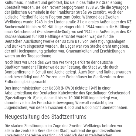
Kulturhaus, inhaftiert und gefoltert, bis sie in das frühe KZ Oranienburg
überstellt wurden. Bei den Novemberpogromen 1938 wurde die Synagoge
der jüdischen Gemeinde in der Frankfurter Straße 96 zerstört. Auch der
jüdische Friedhof fiel dem Pogrom zum Opfer. Während des Zweiten
Weltkriegs wurde 1943 in der Lindenstraße 31 ein erstes Außenlager des KZ
Buchenwald für bis zu 90 Häftlinge eingerichtet. 1944 wurden die Häftlinge
nach Ketschendorf (Fürstenwalde-Süd), wo seit 1942 ein Außenlager des KZ
Sachsenhausen für 900 Häftlinge errichtet worden war, die für die
Deutschen Ausrüstungswerke der SS zum Bau von Befestigungsanlagen
und Bunkern eingesetzt wurden. Ihr Lager war von Stacheldraht umgeben,
der mit Hochspannung geladen war. Grausamkeiten und Erschießungen
waren an der Tagesordnung.
Noch kurz vor Ende des Zweiten Weltkriegs erklärte der deutsche
Stadtkommandant Fürstenwalde zur Festung, die Stadt wurde durch
Bombardierung in Schutt und Asche gelegt. Auch Dom und Rathaus wurden
stark beschädigt und 80 Prozent der Wohnhäuser im Stadtzentrum dem
Erdboden gleichgemacht.
Das Innenministerium der UdSSR (NKWD) richtete 1945 in einer
Arbeitersiedlung der Deutschen Kabelwerke das Speziallager Ketschendorf
(Speziallager Nr. 5) ein, das mit bis zu 10.000 Häftlingen belegt war,
darunter vielen der Freischärlerbewegung Werwolf verdächtigten
Jugendlichen, von denen zwischen 4.500 und 6.000 nicht überlebt haben.
Neugestaltung des Stadtzentrums
Die starken Zerstörungen im Zuge des Zweiten Weltkriegs betrafen vor
allem die zentralen Bereiche der Stadt, während die gründerzeitlichen
Erweiterungsbereiche westlich und nördlich des mittelalterlichen