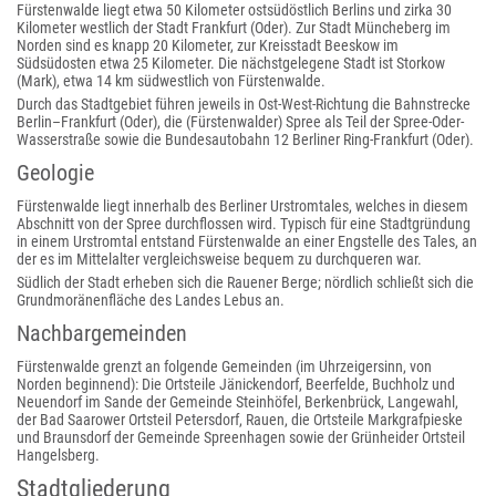
Fürstenwalde liegt etwa 50 Kilometer ostsüdöstlich Berlins und zirka 30
Kilometer westlich der Stadt Frankfurt (Oder). Zur Stadt Müncheberg im
Norden sind es knapp 20 Kilometer, zur Kreisstadt Beeskow im
Südsüdosten etwa 25 Kilometer. Die nächstgelegene Stadt ist Storkow
(Mark), etwa 14 km südwestlich von Fürstenwalde.
Durch das Stadtgebiet führen jeweils in Ost-West-Richtung die Bahnstrecke
Berlin–Frankfurt (Oder), die (Fürstenwalder) Spree als Teil der Spree-Oder-
Wasserstraße sowie die Bundesautobahn 12 Berliner Ring-Frankfurt (Oder).
Geologie
Fürstenwalde liegt innerhalb des Berliner Urstromtales, welches in diesem
Abschnitt von der Spree durchflossen wird. Typisch für eine Stadtgründung
in einem Urstromtal entstand Fürstenwalde an einer Engstelle des Tales, an
der es im Mittelalter vergleichsweise bequem zu durchqueren war.
Südlich der Stadt erheben sich die Rauener Berge; nördlich schließt sich die
Grundmoränenfläche des Landes Lebus an.
Nachbargemeinden
Fürstenwalde grenzt an folgende Gemeinden (im Uhrzeigersinn, von
Norden beginnend): Die Ortsteile Jänickendorf, Beerfelde, Buchholz und
Neuendorf im Sande der Gemeinde Steinhöfel, Berkenbrück, Langewahl,
der Bad Saarower Ortsteil Petersdorf, Rauen, die Ortsteile Markgrafpieske
und Braunsdorf der Gemeinde Spreenhagen sowie der Grünheider Ortsteil
Hangelsberg.
Stadtgliederung