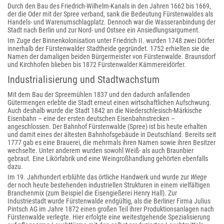
Durch den Bau des Friedrich-Wilhelm-Kanals in den Jahren 1662 bis 1669,
der die Oder mit der Spree verband, sank die Bedeutung Fürstenwaldes als
Handels- und Warenumschlagplatz. Dennoch war die Wasseranbindung der
Stadt nach Berlin und zur Nord- und Ostsee ein Ansiedlungsargument.
Im Zuge der Binnenkolonisation unter Friedrich II. wurden 1748 zwei Dörfer
innerhalb der Fürstenwalder Stadtheide gegründet. 1752 erhielten sie die
Namen der damaligen beiden Bürgermeister von Fürstenwalde. Braunsdorf
und Kirchhofen blieben bis 1872 Fürstenwalder Kämmereidörfer.
Industrialisierung und Stadtwachstum
Mit dem Bau der Spreemühlen 1837 und den dadurch anfallenden
Gütermengen erlebte die Stadt erneut einen wirtschaftlichen Aufschwung.
Auch deshalb wurde die Stadt 1842 an die Niederschlesisch-Märkische
Eisenbahn – eine der ersten deutschen Eisenbahnstrecken –
angeschlossen. Der Bahnhof Fürstenwalde (Spree) ist bis heute erhalten
und damit eines der ältesten Bahnhofsgebäude in Deutschland. Bereits seit
1777 gab es eine Brauerei, die mehrmals ihren Namen sowie ihren Besitzer
wechselte. Unter anderem wurden sowohl Weiß- als auch Braunbier
gebraut. Eine Likörfabrik und eine Weingroßhandlung gehörten ebenfalls
dazu.
Im 19. Jahrhundert erblühte das örtliche Handwerk und wurde zur
Wiege
der noch heute bestehenden industriellen Strukturen in einem vielfältigen
Branchenmix (zum Beispiel die Eisengießerei Henry Hall). Zur
Industriestadt wurde Fürstenwalde endgültig, als die Berliner Firma Julius
Pintsch AG im Jahre 1872 einen großen Teil ihrer Produktionsanlagen nach
Fürstenwalde verlegte. Hier erfolgte eine weitestgehende Spezialisierung