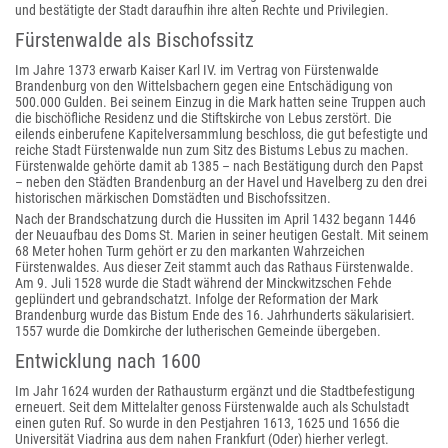
und bestätigte der Stadt daraufhin ihre alten Rechte und Privilegien.
Fürstenwalde als Bischofssitz
Im Jahre 1373 erwarb Kaiser Karl IV. im Vertrag von Fürstenwalde
Brandenburg von den Wittelsbachern gegen eine Entschädigung von
500.000 Gulden. Bei seinem Einzug in die Mark hatten seine Truppen auch
die bischöfliche Residenz und die Stiftskirche von Lebus zerstört. Die
eilends einberufene Kapitelversammlung beschloss, die gut befestigte und
reiche Stadt Fürstenwalde nun zum Sitz des Bistums Lebus zu machen.
Fürstenwalde gehörte damit ab 1385 – nach Bestätigung durch den Papst
– neben den Städten Brandenburg an der Havel und Havelberg zu den drei
historischen märkischen Domstädten und Bischofssitzen.
Nach der Brandschatzung durch die Hussiten im April 1432 begann 1446
der Neuaufbau des Doms St. Marien in seiner heutigen Gestalt. Mit seinem
68 Meter hohen Turm gehört er zu den markanten Wahrzeichen
Fürstenwaldes. Aus dieser Zeit stammt auch das Rathaus Fürstenwalde.
Am 9. Juli 1528 wurde die Stadt während der Minckwitzschen Fehde
geplündert und gebrandschatzt. Infolge der Reformation der Mark
Brandenburg wurde das Bistum Ende des 16. Jahrhunderts säkularisiert.
1557 wurde die Domkirche der lutherischen Gemeinde übergeben.
Entwicklung nach 1600
Im Jahr 1624 wurden der Rathausturm ergänzt und die Stadtbefestigung
erneuert. Seit dem Mittelalter genoss Fürstenwalde auch als Schulstadt
einen guten Ruf. So wurde in den Pestjahren 1613, 1625 und 1656 die
Universität Viadrina aus dem nahen Frankfurt (Oder) hierher verlegt.