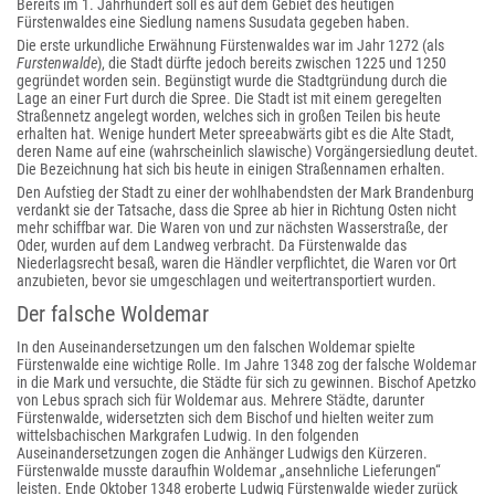
Bereits im 1. Jahrhundert soll es auf dem Gebiet des heutigen
Fürstenwaldes eine Siedlung namens Susudata gegeben haben.
Die erste urkundliche Erwähnung Fürstenwaldes war im Jahr 1272 (als
Furstenwalde
), die Stadt dürfte jedoch bereits zwischen 1225 und 1250
gegründet worden sein. Begünstigt wurde die Stadtgründung durch die
Lage an einer Furt durch die Spree. Die Stadt ist mit einem geregelten
Straßennetz angelegt worden, welches sich in großen Teilen bis heute
erhalten hat. Wenige hundert Meter spreeabwärts gibt es die Alte Stadt,
deren Name auf eine (wahrscheinlich slawische) Vorgängersiedlung deutet.
Die Bezeichnung hat sich bis heute in einigen Straßennamen erhalten.
Den Aufstieg der Stadt zu einer der wohlhabendsten der Mark Brandenburg
verdankt sie der Tatsache, dass die Spree ab hier in Richtung Osten nicht
mehr schiffbar war. Die Waren von und zur nächsten Wasserstraße, der
Oder, wurden auf dem Landweg verbracht. Da Fürstenwalde das
Niederlagsrecht besaß, waren die Händler verpflichtet, die Waren vor Ort
anzubieten, bevor sie umgeschlagen und weitertransportiert wurden.
Der falsche Woldemar
In den Auseinandersetzungen um den falschen Woldemar spielte
Fürstenwalde eine wichtige Rolle. Im Jahre 1348 zog der falsche Woldemar
in die Mark und versuchte, die Städte für sich zu gewinnen. Bischof Apetzko
von Lebus sprach sich für Woldemar aus. Mehrere Städte, darunter
Fürstenwalde, widersetzten sich dem Bischof und hielten weiter zum
wittelsbachischen Markgrafen Ludwig. In den folgenden
Auseinandersetzungen zogen die Anhänger Ludwigs den Kürzeren.
Fürstenwalde musste daraufhin Woldemar „ansehnliche Lieferungen“
leisten. Ende Oktober 1348 eroberte Ludwig Fürstenwalde wieder zurück