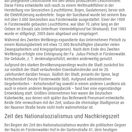
auf pflegearme Leuchttürme mit den selbst produzierten Leuchtmitteln.
Diese Firma entwickelte sich rasch zu einem Weltmarktführer in der
Herstellung von Seezeichen (Leuchttürme, Bojen, Gaslaternen), bevor sich
die Elektrifizierung ausbreitete. Sogar der Suezkanal wurde bei seinem Bau
mit über 3.000 Seezeichen aus Fürstenwalde ausgestattet. Einer der 1909
in Fürstenwalde gebauten Leuchttürme, war über 70 Jahre lang an der
Ostsee im Einsatz (als Unterfeuer
Vierendehlgrund
bei Stralsund). Erst 1983
wurde er stillgelegt, 2005 dann abgebaut und eingelagert.
Während des Zweiten Weltkriegs expandierte das Unternehmen Pintsch zu
einem Rüstungsbetrieb mit etwa 12.000 Beschäftigten (darunter vielen
Zwangsarbeitern und Kriegsgefangenen). Nach dem Ende des Zweiten
Weltkriegs erfolgte eine Enteignung der Fa. Julius Pintsch in Fürstenwalde.
Die Gebäude, z. T. denkmalgeschützt, werden anderweitig genutzt.
Aufgrund des starken Bevölkerungsanstiegs wuchs die Stadt zunächst bis
zur nördlich der Stadt verlaufenden Eisenbahnstrecke und im 20.
Jahrhundert darüber hinaus. Südlich der Stadt, jenseits der Spree, liegt
Ketschendorf (heute Fürstenwalde Süd). Aufgrund administrativer
Gegebenheiten – Ketschendorf lag sowohl in einem anderen Landkreis als
auch in einem anderen Regierungsbezirk – fand hier eine eigenständige
Entwicklung statt. Größtes Unternehmen hier waren die Deutschen
Kabelwerke, aus denen sich später das Reifenwerk Pneumant entwickelte.
Beide Orte verwuchsen mit der Zeit, sodass die ehemalige Stadtgrenze an
der Rauener Straße heute nicht mehr wahrnehmbar ist.
Zeit des Nationalsozialismus und Nachkriegszeit
Bei Beginn der Zeit des Nationalsozialismus wurden die politischen Gegner
der Nazis im Fürstenwalder Hof in der Gartenstraße 41, dem heutigen