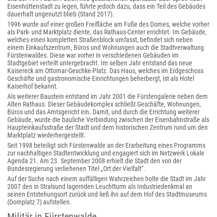
Eisenhüttenstadt zu legen, führte jedoch dazu, dass ein Teil des Gebäudes
dauerhaft ungenutzt blieb (Stand 2017).
1996 wurde auf einer großen Freifläche am Fuße des Domes, welche vorher
als Park- und Marktplatz diente, das Rathaus-Center errichtet. Im Gebäude,
welches einen kompletten Straßenblock umfasst, befindet sich neben
einem Einkaufszentrum, Büros und Wohnungen auch die Stadtverwaltung
Fürstenwaldes. Diese war vorher in verschiedenen Gebäuden im
Stadtgebiet verteilt untergebracht. Im selben Jahr entstand das neue
Kaisereck am Ottomar-Geschke-Platz. Das Haus, welches im Erdgeschoss
Geschäfte und gastronomische Einrichtungen beherbergt, ist als Hotel
Kaiserhof bekannt.
Als weiterer Baustein entstand im Jahr 2001 die Fürstengalerie neben dem
Alten Rathaus. Dieser Gebäudekomplex schließt Geschäfte, Wohnungen,
Büros und das Amtsgericht ein. Damit, und durch die Errichtung weiterer
Gebäude, wurde die bauliche Verbindung zwischen der Eisenbahnstraße als
Haupteinkaufsstraße der Stadt und dem historischen Zentrum rund um den
Marktplatz wiederhergestellt.
Seit 1998 beteiligt sich Fürstenwalde an der Erarbeitung eines Programms
zur nachhaltigen Stadtentwicklung und engagiert sich im Netzwerk Lokale
Agenda 21. Am 23. September 2008 erhielt die Stadt den von der
Bundesregierung verliehenen Titel „Ort der Vielfalt“.
Auf der Suche nach einem auffälligen Wahrzeichen holte die Stadt im Jahr
2007 den in Stralsund lagernden Leuchtturm als Industriedenkmal an
seinen Entstehungsort zurück und ließ ihn auf dem Hof des Stadtmuseums
(Domplatz 7) aufstellen.
Militär in Fürstenwalde