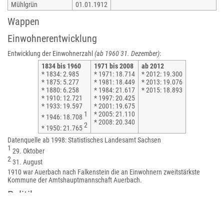
Mühlgrün
01.01.1912
Wappen
Einwohnerentwicklung
Entwicklung der Einwohnerzahl
(ab 1960 31. Dezember)
:
1834 bis 1960
1971 bis 2008
ab 2012
* 1834: 2.985
* 1971: 18.714
* 2012: 19.300
* 1875: 5.277
* 1981: 18.449
* 2013: 19.076
* 1880: 6.258
* 1984: 21.617
* 2015: 18.893
* 1910: 12.721
* 1997: 20.425
* 1933: 19.597
* 2001: 19.675
1
* 2005: 21.110
* 1946: 18.708
* 2008: 20.340
2
* 1950: 21.765
Datenquelle ab 1998: Statistisches Landesamt Sachsen
1
29. Oktober
2
31. August
1910 war Auerbach nach Falkenstein die an Einwohnern zweitstärkste
Kommune der Amtshauptmannschaft Auerbach.
Politik
Stadtrat