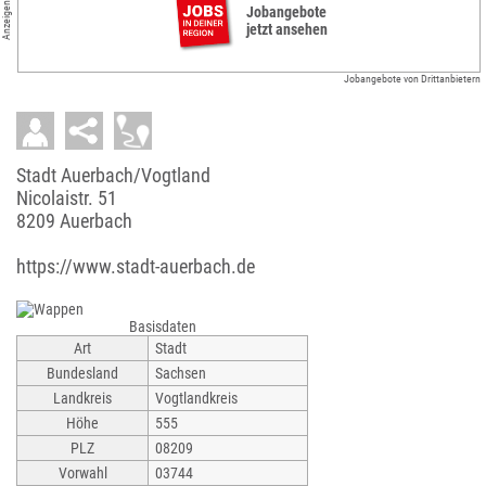
Anzeigen
Jobangebote
jetzt ansehen
Jobangebote von Drittanbietern
Stadt Auerbach/Vogtland
Nicolaistr. 51
8209 Auerbach
https://www.stadt-auerbach.de
Basisdaten
Art
Stadt
Bundesland
Sachsen
Landkreis
Vogtlandkreis
Höhe
555
PLZ
08209
Vorwahl
03744