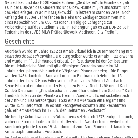
Netzschkau und das FDGB-Kinderkurheim „Seid bereit“. In Grünheide gab
es in der DDR-Zeit das Kindererholungs- bzw. -kurheim „Freundschaft“ und
das Pionierlager „Wladimir Majakowski“. In letzterem standen Zelte. Noch
Anfang der 1970er Jahre fanden in Heim und Zeltlager, zusammen mit
einer Kapazität von um 650 Personen, 14-tägige Lehrgänge zur
Vorbereitung auf das Studium statt. In Hohengrün gab es zur DDR-Zeit ein
Ferienheim des „VEB MLW Prüfgerätewerk Medingen, Sitz Freital“.
Geschichte
Auerbach wurde im Jahre 1282 erstmals urkundlich in Zusammenhang mit
Conradus de Urbach
erwähnt. Die Burg selber wurde erstmals 1122 erwähnt
und wurde im 11. Jahrhundert erbaut. Ein Rest davon ist der Schlossturm.
Die mittelalterliche Stadt mit gitterförmigem Grundriss wurde im 14.
Jahrhundert planmäßig durch die Vögte von Plauen angelegt. Die Bürger
wurden 1436 durch den Burgvogt mit dem Bierbrauen belehnt. Im 15.
Jahrhundert besaß Hans Edler von der Planitz das Rittergut Auerbach.
Seine Erben übernahmen in der Folge den Besitz. Noch 1755 nennt Karl
Gottlob Dietmann in „Priesterschaft in dem Churfürstenthum Sachsen“ Karl
Friedrich Edler von der Planitz als Herrn in Auerbach. Es entwickelten sich
der Zinn- und Eisenerzbergbau. 1503 erhielt Auerbach ein Bergamt und
wurde 1543 Bergstadt. Da es nun Pechgewerkschaften und Pechhütten
gab, erhielt Auerbach im 17. Jh. den Beinamen „Pechstadt“.
Die heutige Schreibweise des Ortsnamens setzte sich 1578 endgültig durch,
vorherige Formen lauteten: Urbach, Uwerbach, Awerboch und Awherbach.
Auerbach gehörte bis ins 19. Jahrhundert zum Amt Plauen und danach zur
Amtshauptmannschaft Auerbach.