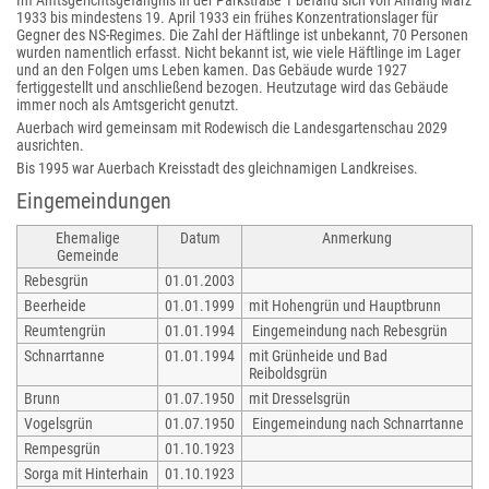
Im Amtsgerichtsgefängnis in der Parkstraße 1 befand sich von Anfang März
1933 bis mindestens 19. April 1933 ein frühes Konzentrationslager für
Gegner des NS-Regimes. Die Zahl der Häftlinge ist unbekannt, 70 Personen
wurden namentlich erfasst. Nicht bekannt ist, wie viele Häftlinge im Lager
und an den Folgen ums Leben kamen. Das Gebäude wurde 1927
fertiggestellt und anschließend bezogen. Heutzutage wird das Gebäude
immer noch als Amtsgericht genutzt.
Auerbach wird gemeinsam mit Rodewisch die Landesgartenschau 2029
ausrichten.
Bis 1995 war Auerbach Kreisstadt des gleichnamigen Landkreises.
Eingemeindungen
Ehemalige
Datum
Anmerkung
Gemeinde
Rebesgrün
01.01.2003
Beerheide
01.01.1999
mit Hohengrün und Hauptbrunn
Reumtengrün
01.01.1994
Eingemeindung nach Rebesgrün
Schnarrtanne
01.01.1994
mit Grünheide und Bad
Reiboldsgrün
Brunn
01.07.1950
mit Dresselsgrün
Vogelsgrün
01.07.1950
Eingemeindung nach Schnarrtanne
Rempesgrün
01.10.1923
Sorga mit Hinterhain
01.10.1923