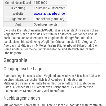
Gemeindeschlüssel
14523020
Gliederung
Kernstadt; 4 Ortschaften
Website
www.stadt-auerbach.de
Bürgermeister
Jens Scharff (parteilos)
Amt
Oberbürgermeister
Die Große Kreisstadt
Auerbach/Vogtl.
ist eine Kleinstadt im sächsischen
Vogtlandkreis. Sie gilt als das Zentrum des östlichen Vogtlandes und ist
nach Plauen und Reichenbach im Vogtland die drittgrößte Stadt des
Landkreises. Die Abkürzung „Vogtl.“ im Ortsnamen steht für „Vogtland“.
Auerbach ist Mitglied im Mittelzentralen Städteverbund Göltzschtal. Die
Gemeindeteile Beerheide und Schnarrtanne sind staatlich anerkannte
Erholungsorte.
Geographie
Geographische Lage
Auerbach liegt im sächsischen Vogtland und wird vom Flüsschen
Göltzsch
durchschnitten. Landschaftlich liegt Auerbach im deutschen
Mittelgebirgsraum, in unmittelbarer Nachbarschaft zum Erzgebirge im
Osten. Auerbach ist 17 Kilometer von Reichenbach, 27 Kilometer von
Plauen und 28 Kilometer von Zwickau entfernt.
Nachbargemeinden
Mit Rodewisch, Falkenstein und Ellefeld bildet die Stadt den Mittelzentralen