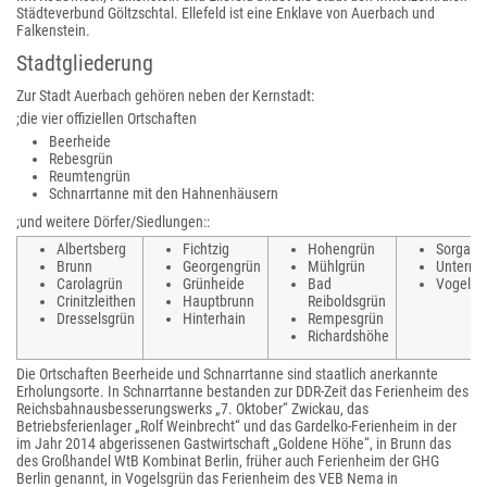
Städteverbund Göltzschtal. Ellefeld ist eine Enklave von Auerbach und
Falkenstein.
Stadtgliederung
Zur Stadt Auerbach gehören neben der Kernstadt:
;die vier offiziellen Ortschaften
Beerheide
Rebesgrün
Reumtengrün
Schnarrtanne mit den Hahnenhäusern
;
und weitere Dörfer/Siedlungen:
:
Albertsberg
Fichtzig
Hohengrün
Sorga
Brunn
Georgengrün
Mühlgrün
Unterre
Carolagrün
Grünheide
Bad
Vogelsg
Crinitzleithen
Hauptbrunn
Reiboldsgrün
Dresselsgrün
Hinterhain
Rempesgrün
Richardshöhe
Die Ortschaften Beerheide und Schnarrtanne sind staatlich anerkannte
Erholungsorte. In Schnarrtanne bestanden zur DDR-Zeit das Ferienheim des
Reichsbahnausbesserungswerks „7. Oktober“ Zwickau, das
Betriebsferienlager „Rolf Weinbrecht“ und das Gardelko-Ferienheim in der
im Jahr 2014 abgerissenen Gastwirtschaft „Goldene Höhe“, in Brunn das
des Großhandel WtB Kombinat Berlin, früher auch Ferienheim der GHG
Berlin genannt, in Vogelsgrün das Ferienheim des VEB Nema in