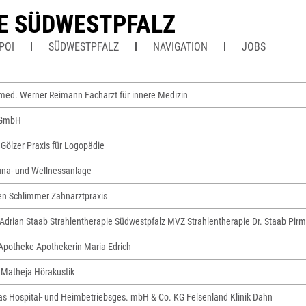
E SÜDWESTPFALZ
POI
SÜDWESTPFALZ
NAVIGATION
JOBS
med. Werner Reimann Facharzt für innere Medizin
 GmbH
 Gölzer Praxis für Logopädie
na- und Wellnessanlage
ten Schlimmer Zahnarztpraxis
 Adrian Staab Strahlentherapie Südwestpfalz MVZ Strahlentherapie Dr. Staab P
Apotheke Apothekerin Maria Edrich
Matheja Hörakustik
tas Hospital- und Heimbetriebsges. mbH & Co. KG Felsenland Klinik Dahn