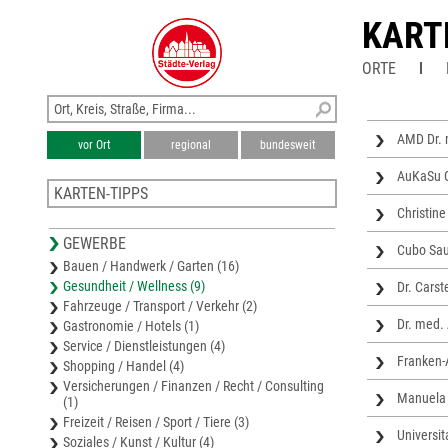
KART
ORTE
AMD Dr. 
vor Ort
regional
bundesweit
AuKaSu
KARTEN-TIPPS
Christine
Stadtplan Rodalben
GEWERBE
Stadtplan Pirmasens
Cubo Sau
Bauen / Handwerk / Garten (16)
Stadtplan Landstuhl
Gesundheit / Wellness (9)
Dr. Cars
Stadtplan Kaiserslautern
Fahrzeuge / Transport / Verkehr (2)
Karte Kaiserslautern
Dr. med.
Gastronomie / Hotels (1)
Service / Dienstleistungen (4)
Franken-
Shopping / Handel (4)
Versicherungen / Finanzen / Recht / Consulting
Manuela 
(1)
Freizeit / Reisen / Sport / Tiere (3)
Universi
Soziales / Kunst / Kultur (4)