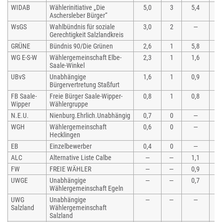
WIDAB
Wählerinitiative „Die
5,0
3
5,4
3
Aschersleber Bürger“
WsGS
Wahlbündnis für soziale
3,0
2
—
—
Gerechtigkeit Salzlandkreis
GRÜNE
Bündnis 90/Die Grünen
2,6
1
5,8
3
WG E-S-W
Wählergemeinschaft Elbe-
2,3
1
1,6
1
Saale-Winkel
UBvS
Unabhängige
1,6
1
0,9
1
Bürgervertretung Staßfurt
FB Saale-
Freie Bürger Saale-Wipper-
0,8
1
0,8
—
Wipper
Wählergruppe
N.E.U.
Nienburg.Ehrlich.Unabhängig
0,7
0
—
—
WGH
Wählergemeinschaft
0,6
0
—
—
Hecklingen
EB
Einzelbewerber
0,4
0
—
—
ALC
Alternative Liste Calbe
—
—
1,1
1
FW
FREIE WÄHLER
—
—
0,9
—
UWGE
Unabhängige
—
—
0,7
1
Wählergemeinschaft Egeln
UWG
Unabhängige
—
—
—
—
Salzland
Wählergemeinschaft
Salzland