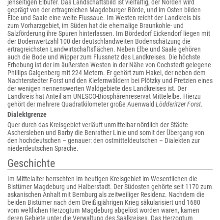
jenseitigen Elbufer. Das Landschaftsbild ist vielfältig, der Norden wird
geprägt von der ertragreichen Magdeburger Börde, und im Osten bilden
Elbe und Saale eine weite Flussaue. Im Westen reicht der Landkreis bis
zum Vorharzgebiet, im Süden hat die ehemalige Braunkohle- und
Salzförderung ihre Spuren hinterlassen. Im Bördedorf Eickendorf liegen mit
der Bodenwertzahl 100 der deutschlandweiten Bodenschätzung die
ertragreichsten Landwirtschaftsflächen. Neben Elbe und Saale gehören
auch die Bode und Wipper zum Flussnetz des Landkreises. Die höchste
Erhebung ist der im äußersten Westen in der Nähe von Cochstedt gelegene
Phillips Galgenberg mit 224 Metern. Er gehört zum Hakel, der neben dem
Nachterstedter Forst und den Kiefernwäldern bei Plötzky und Pretzien eines
der wenigen nennenswerten Waldgebiete des Landkreises ist. Der
Landkreis hat Anteil am UNESCO-Biosphärenreservat Mittelelbe. Hierzu
gehört der mehrere Quadratkilometer große Auenwald
Lödderitzer Forst
.
Dialektgrenze
Quer durch das Kreisgebiet verläuft unmittelbar nördlich der Städte
Aschersleben und Barby die Benrather Linie und somit der Übergang von
den hochdeutschen – genauer: den ostmitteldeutschen – Dialekten zur
niederdeutschen Sprache.
Geschichte
Im Mittelalter herrschten im heutigen Kreisgebiet im Wesentlichen die
Bistümer Magdeburg und Halberstadt. Der Südosten gehörte seit 1170 zum
askanischen Anhalt mit Bernburg als zeitweiliger Residenz. Nachdem die
beiden Bistümer nach dem Dreißigjährigen Krieg säkularisiert und 1680
vom weltlichen Herzogtum Magdeburg abgelöst worden waren, kamen
deren Gebiete unter die Verwaltung des Saalkreises. Das Herzogtum