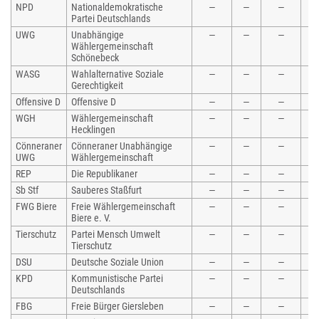
NPD
Nationaldemokratische
—
—
—
—
Partei Deutschlands
UWG
Unabhängige
—
—
—
—
Wählergemeinschaft
Schönebeck
WASG
Wahlalternative Soziale
—
—
—
—
Gerechtigkeit
Offensive D
Offensive D
—
—
—
—
WGH
Wählergemeinschaft
—
—
—
—
Hecklingen
Cönneraner
Cönneraner Unabhängige
—
—
—
—
UWG
Wählergemeinschaft
REP
Die Republikaner
—
—
—
—
Sb Stf
Sauberes Staßfurt
—
—
—
—
FWG Biere
Freie Wählergemeinschaft
—
—
—
—
Biere e. V.
Tierschutz
Partei Mensch Umwelt
—
—
—
—
Tierschutz
DSU
Deutsche Soziale Union
—
—
—
—
KPD
Kommunistische Partei
—
—
—
—
Deutschlands
FBG
Freie Bürger Giersleben
—
—
—
—