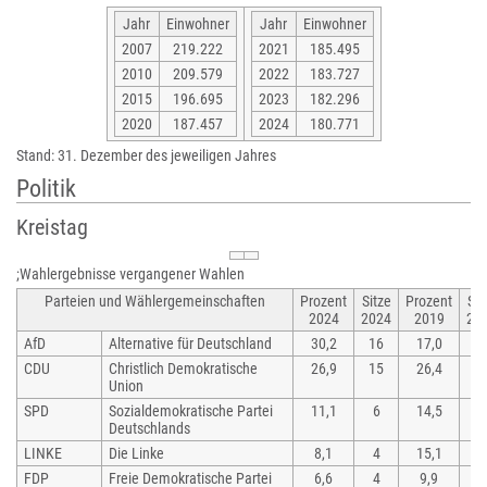
Jahr
Einwohner
Jahr
Einwohner
2007
219.222
2021
185.495
2010
209.579
2022
183.727
2015
196.695
2023
182.296
2020
187.457
2024
180.771
Stand: 31. Dezember des jeweiligen Jahres
Politik
Kreistag
;Wahlergebnisse vergangener Wahlen
Parteien und Wählergemeinschaften
Prozent
Sitze
Prozent
Sit
2024
2024
2019
20
AfD
Alternative für Deutschland
30,2
16
17,0
9
CDU
Christlich Demokratische
26,9
15
26,4
1
Union
SPD
Sozialdemokratische Partei
11,1
6
14,5
8
Deutschlands
LINKE
Die Linke
8,1
4
15,1
8
FDP
Freie Demokratische Partei
6,6
4
9,9
5