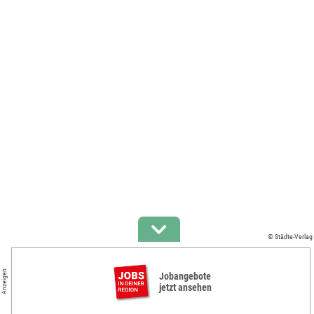
© Städte-Verlag
Anzeigen
Jobangebote
jetzt ansehen