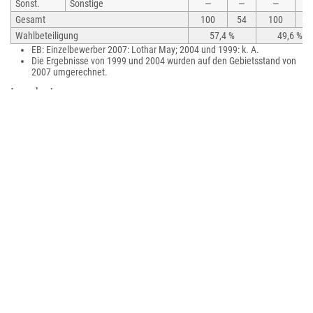
Sonst.
Sonstige
—
—
—
—
Gesamt
100
54
100
5
Wahlbeteiligung
57,4 %
49,6 %
EB: Einzelbewerber 2007: Lothar May; 2004 und 1999: k. A.
Die Ergebnisse von 1999 und 2004 wurden auf den Gebietsstand von
2007 umgerechnet.
Landrat
2007–2014: Ulrich Gerstner (SPD)
seit 2014: Markus Bauer (SPD)
Bauer wurde bei der Landratsstichwahl am 15. Juni 2014 mit 52,6 % der
gültigen Stimmen gewählt. Bei der Landratswahl am 24. Januar 2021
wurde er mit 65,2 % der gültigen Stimmen in seinem Amt bestätigt. Seine
Amtszeit beträgt sieben Jahre.
Wappen
Das Wappen wurde am 29. Oktober 2007 durch das Ministerium des Innern
von Sachsen-Anhalt genehmigt.
Gestalter des Wappens sind Joachim Grossert (Inhalt) und Kathrin Telle
(Grafik).
Flagge
Die Flagge ist rot-weiß (1:1) bestreift (Querform: Streifen waagerecht
verlaufend, Längsform: Streifen senkrecht verlaufend) und mittig mit dem