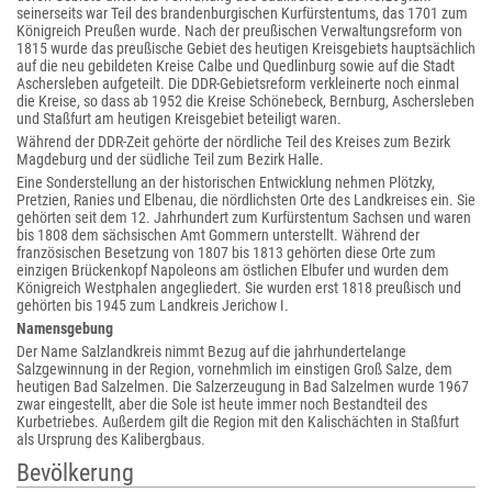
seinerseits war Teil des brandenburgischen Kurfürstentums, das 1701 zum
Königreich Preußen wurde. Nach der preußischen Verwaltungsreform von
1815 wurde das preußische Gebiet des heutigen Kreisgebiets hauptsächlich
auf die neu gebildeten Kreise Calbe und Quedlinburg sowie auf die Stadt
Aschersleben aufgeteilt. Die DDR-Gebietsreform verkleinerte noch einmal
die Kreise, so dass ab 1952 die Kreise Schönebeck, Bernburg, Aschersleben
und Staßfurt am heutigen Kreisgebiet beteiligt waren.
Während der DDR-Zeit gehörte der nördliche Teil des Kreises zum Bezirk
Magdeburg und der südliche Teil zum Bezirk Halle.
Eine Sonderstellung an der historischen Entwicklung nehmen Plötzky,
Pretzien, Ranies und Elbenau, die nördlichsten Orte des Landkreises ein. Sie
gehörten seit dem 12. Jahrhundert zum Kurfürstentum Sachsen und waren
bis 1808 dem sächsischen Amt Gommern unterstellt. Während der
französischen Besetzung von 1807 bis 1813 gehörten diese Orte zum
einzigen Brückenkopf Napoleons am östlichen Elbufer und wurden dem
Königreich Westphalen angegliedert. Sie wurden erst 1818 preußisch und
gehörten bis 1945 zum Landkreis Jerichow I.
Namensgebung
Der Name Salzlandkreis nimmt Bezug auf die jahrhundertelange
Salzgewinnung in der Region, vornehmlich im einstigen Groß Salze, dem
heutigen Bad Salzelmen. Die Salzerzeugung in Bad Salzelmen wurde 1967
zwar eingestellt, aber die Sole ist heute immer noch Bestandteil des
Kurbetriebes. Außerdem gilt die Region mit den Kalischächten in Staßfurt
als Ursprung des Kalibergbaus.
Bevölkerung