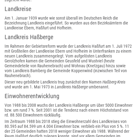
Landkreise
Am 1. Januar 1939 wurde wie sonst überall im Deutschen Reich die
Bezeichnung Landkreis eingeführt. So wurden aus den Bezirksämtern die
Landkreise Ebern, Haßfurt und Hofheim.
Landkreis Haßberge
Im Rahmen der Gebietsreform wurde der Landkreis Haßfurt am 1. Juli 1972
mit Großteilen der Landkreise Ebern und Hofheim in Unterfranken zu einem
neuen Landkreis zusammengelegt. Vom aufgelösten Landkreis
Gerolzhofen kamen die Gemeinden Geusfeld und Wustviel (heute
Gemeindeteile von Rauhenebrach) und Wohnau (Knetzgau) hinzu sowie
vom Landkreis Bamberg die Gemeinde Koppenwind (inzwischen Teil von
Rauhenebrach).
Dieser neu gebildete Landkreis trug zunächst den Namen
Haßberg-Kreis
und wurde am 1. Mai 1973 in
Landkreis Haßberge
umbenannt.
Einwohnerentwicklung
Von 1988 bis 2008 wuchs der Landkreis Haßberge um über 5000 Einwohner
bzw. um rund 7 %. Seit 2001 ist die Tendenz nach einem Höchststand von
rd. 88.500 Einwohnern rückläufig.
Im Zeitraum 1988 bis 2018 stieg die Einwohnerzahl des Landkreises von
80.595 auf 84.599 um 4.004 Einwohner bzw. verblieb ein Plus von 5 %. 11
der 25 Gemeinden hatten 2018 weniger Einwohner als 1988. Während der
Raum Haßfurt deutlich zulegen konnte, sind vor allem Gemeinden im