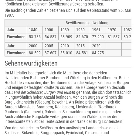
nördlichen Landkreis vom Bevölkerungsrückgang betroffen.
Die nachfolgenden Zahlen beziehen sich auf den Gebietsstand vom 25. Mai
1987.
Bevölkerungsentwicklung
Jahr
1840
1900
1939
1950
1961
1970
1987
Einwohner
53.786
54.587
58.909
82.670
77.290
81.537
80.257
Jahr
2000
2005
2010
2015
2020
Einwohner
88.509
87.607
85.010
84.581
84.275
Sehenswürdigkeiten
Im Mittelalter begegneten sich die Machtbereiche der beiden
rivalisierenden Bistümer Bamberg und Würzburg in den Haßbergen. Beide
Hochstifte versuchten, ihre Territorien durch die Anlage zahlreicher Burgen
und einiger befestigter Städte zu sichern. Die Haßberge werden deshalb
das
Land der Schlösser, Burgen und Ruinen
genannt, die sich dort tatsächlich
in ungewöhnlich hoher Anzahl befinden. Von den Burgen wird noch die
Burg Lichtenstein (Südburg) bewohnt. Als Ruine präsentieren sich die
Burgen Altenstein, Bramberg, Königsberg, Lichtenstein (Nordburg),
Rauheneck (Raueneck), Rotenhan, Schmachtenberg und einige andere.
Auch zahlreiche Burgställe verbergen sich in den Wäldern, einer der
interessantesten ist der Teufelsstein in der Nähe der Burg Lichtenstein.
Von den zahlreichen Schlössern des ansässigen Landadels seien die
Schlösser Birkenfeld, Burgpreppach, Eyrichshof, Gleisenau und