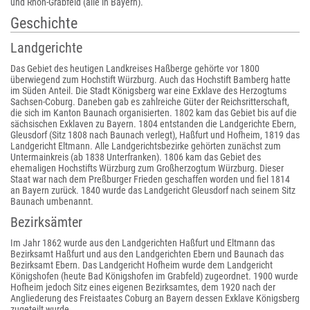
und Rhön-Grabfeld (alle in Bayern).
Geschichte
Landgerichte
Das Gebiet des heutigen Landkreises Haßberge gehörte vor 1800
überwiegend zum Hochstift Würzburg. Auch das Hochstift Bamberg hatte
im Süden Anteil. Die Stadt Königsberg war eine Exklave des Herzogtums
Sachsen-Coburg. Daneben gab es zahlreiche Güter der Reichsritterschaft,
die sich im Kanton Baunach organisierten. 1802 kam das Gebiet bis auf die
sächsischen Exklaven zu Bayern. 1804 entstanden die Landgerichte Ebern,
Gleusdorf (Sitz 1808 nach Baunach verlegt), Haßfurt und Hofheim, 1819 das
Landgericht Eltmann. Alle Landgerichtsbezirke gehörten zunächst zum
Untermainkreis (ab 1838 Unterfranken). 1806 kam das Gebiet des
ehemaligen Hochstifts Würzburg zum Großherzogtum Würzburg. Dieser
Staat war nach dem Preßburger Frieden geschaffen worden und fiel 1814
an Bayern zurück. 1840 wurde das Landgericht Gleusdorf nach seinem Sitz
Baunach umbenannt.
Bezirksämter
Im Jahr 1862 wurde aus den Landgerichten Haßfurt und Eltmann das
Bezirksamt Haßfurt und aus den Landgerichten Ebern und Baunach das
Bezirksamt Ebern. Das Landgericht Hofheim wurde dem Landgericht
Königshofen (heute Bad Königshofen im Grabfeld) zugeordnet. 1900 wurde
Hofheim jedoch Sitz eines eigenen Bezirksamtes, dem 1920 nach der
Angliederung des Freistaates Coburg an Bayern dessen Exklave Königsberg
zugeteilt wurde.