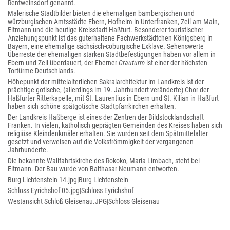
Rentweinsdorf genannt.
Malerische Stadtbilder bieten die ehemaligen bambergischen und
würzburgischen Amtsstädte Ebern, Hofheim in Unterfranken, Zeil am Main,
Eltmann und die heutige Kreisstadt Haßfurt. Besonderer touristischer
Anziehungspunkt ist das guterhaltene Fachwerkstädtchen Königsberg in
Bayern, eine ehemalige sächsisch-coburgische Exklave. Sehenswerte
Überreste der ehemaligen starken Stadtbefestigungen haben vor allem in
Ebern und Zeil überdauert, der Eberner
Grauturm
ist einer der höchsten
Tortürme Deutschlands.
Höhepunkt der mittelalterlichen Sakralarchitektur im Landkreis ist der
prächtige gotische, (allerdings im 19. Jahrhundert veränderte) Chor der
Haßfurter Ritterkapelle, mit St. Laurentius in Ebern und St. Kilian in Haßfurt
haben sich schöne spätgotische Stadtpfarrkirchen erhalten.
Der Landkreis Haßberge ist eines der Zentren der Bildstocklandschaft
Franken. In vielen, katholisch geprägten Gemeinden des Kreises haben sich
religiöse Kleindenkmäler erhalten. Sie wurden seit dem Spätmittelalter
gesetzt und verweisen auf die Volksfrömmigkeit der vergangenen
Jahrhunderte.
Die bekannte Wallfahrtskirche des Rokoko, Maria Limbach, steht bei
Eltmann. Der Bau wurde von Balthasar Neumann entworfen.
Burg Lichtenstein 14.jpg|Burg Lichtenstein
Schloss Eyrichshof 05.jpg|Schloss Eyrichshof
Westansicht Schloß Gleisenau.JPG|Schloss Gleisenau
Luftbild-koenigsberg-bayern.jpg|Königsberg in Bayern
Ebern Pfarrkirche 2.jpg|Ebern, St. Laurentius