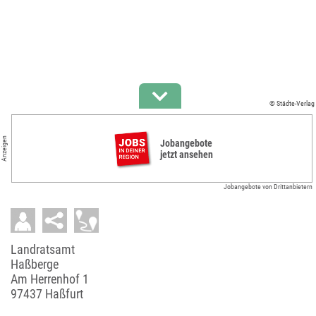
© Städte-Verlag
Anzeigen
Jobangebote
jetzt ansehen
Jobangebote von Drittanbietern
Landratsamt
Haßberge
Am Herrenhof 1
97437 Haßfurt