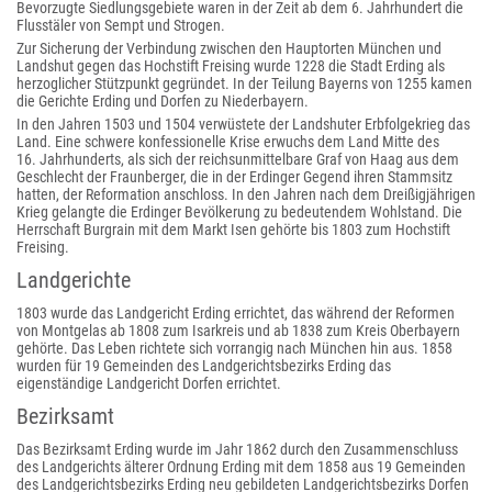
Bevorzugte Siedlungsgebiete waren in der Zeit ab dem 6. Jahrhundert die
Flusstäler von Sempt und Strogen.
Zur Sicherung der Verbindung zwischen den Hauptorten München und
Landshut gegen das Hochstift Freising wurde 1228 die Stadt Erding als
herzoglicher Stützpunkt gegründet. In der Teilung Bayerns von 1255 kamen
die Gerichte Erding und Dorfen zu Niederbayern.
In den Jahren 1503 und 1504 verwüstete der Landshuter Erbfolgekrieg das
Land. Eine schwere konfessionelle Krise erwuchs dem Land Mitte des
16. Jahrhunderts, als sich der reichsunmittelbare Graf von Haag aus dem
Geschlecht der Fraunberger, die in der Erdinger Gegend ihren Stammsitz
hatten, der Reformation anschloss. In den Jahren nach dem Dreißigjährigen
Krieg gelangte die Erdinger Bevölkerung zu bedeutendem Wohlstand. Die
Herrschaft Burgrain mit dem Markt Isen gehörte bis 1803 zum Hochstift
Freising.
Landgerichte
1803 wurde das Landgericht Erding errichtet, das während der Reformen
von Montgelas ab 1808 zum Isarkreis und ab 1838 zum Kreis Oberbayern
gehörte. Das Leben richtete sich vorrangig nach München hin aus. 1858
wurden für 19 Gemeinden des Landgerichtsbezirks Erding das
eigenständige Landgericht Dorfen errichtet.
Bezirksamt
Das Bezirksamt Erding wurde im Jahr 1862 durch den Zusammenschluss
des Landgerichts älterer Ordnung Erding mit dem 1858 aus 19 Gemeinden
des Landgerichtsbezirks Erding neu gebildeten Landgerichtsbezirks Dorfen