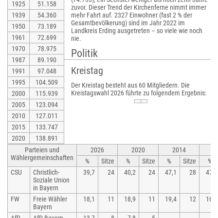
1925
51.158
zuvor. Dieser Trend der Kirchenferne nimmt immer
1939
54.360
mehr Fahrt auf. 2327 Einwohner (fast 2 % der
Gesamtbevölkerung) sind im Jahr 2022 im
1950
73.189
Landkreis Erding ausgetreten – so viele wie noch
1961
72.699
nie.
1970
78.975
Politik
1987
89.190
Kreistag
1991
97.048
1995
104.509
Der Kreistag besteht aus 60 Mitgliedern. Die
Kreistagswahl 2026 führte zu folgendem Ergebnis:
2000
115.939
2005
123.094
2010
127.011
2015
133.747
2020
138.891
Parteien und
2026
2020
2014
2
Wählergemeinschaften
%
Sitze
%
Sitze
%
Sitze
%
CSU
Christlich-
39,7
24
40,2
24
47,1
28
47,1
Soziale Union
in Bayern
FW
Freie Wähler
18,1
11
18,9
11
19,4
12
16,1
Bayern