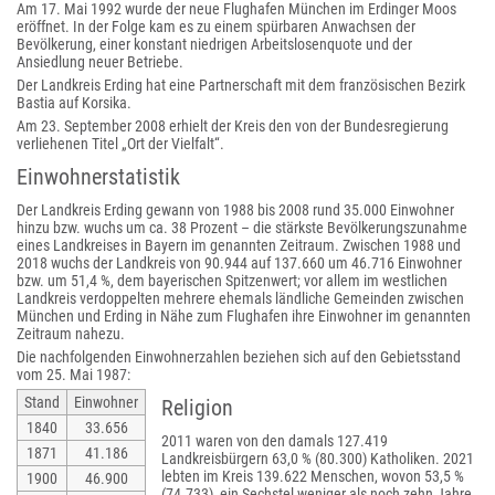
Am 17. Mai 1992 wurde der neue Flughafen München im Erdinger Moos
eröffnet. In der Folge kam es zu einem spürbaren Anwachsen der
Bevölkerung, einer konstant niedrigen Arbeitslosenquote und der
Ansiedlung neuer Betriebe.
Der Landkreis Erding hat eine Partnerschaft mit dem französischen Bezirk
Bastia auf Korsika.
Am 23. September 2008 erhielt der Kreis den von der Bundesregierung
verliehenen Titel „Ort der Vielfalt“.
Einwohnerstatistik
Der Landkreis Erding gewann von 1988 bis 2008 rund 35.000 Einwohner
hinzu bzw. wuchs um ca. 38 Prozent – die stärkste Bevölkerungszunahme
eines Landkreises in Bayern im genannten Zeitraum. Zwischen 1988 und
2018 wuchs der Landkreis von 90.944 auf 137.660 um 46.716 Einwohner
bzw. um 51,4 %, dem bayerischen Spitzenwert; vor allem im westlichen
Landkreis verdoppelten mehrere ehemals ländliche Gemeinden zwischen
München und Erding in Nähe zum Flughafen ihre Einwohner im genannten
Zeitraum nahezu.
Die nachfolgenden Einwohnerzahlen beziehen sich auf den Gebietsstand
vom 25. Mai 1987:
Stand
Einwohner
Religion
1840
33.656
2011 waren von den damals 127.419
1871
41.186
Landkreisbürgern 63,0 % (80.300) Katholiken. 2021
lebten im Kreis 139.622 Menschen, wovon 53,5 %
1900
46.900
(74.733), ein Sechstel weniger als noch zehn Jahre