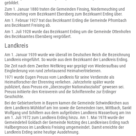
gebildet.
Zum 1. Januar 1880 traten die Gemeinden Finsing, Niederneuching und
Oberneuching vom Bezirksamt Ebersberg zum Bezirksamt Erding über.
Am 1. Februar 1927 trat das Bezirksamt Erding die Gemeinde Pfrombach
ans Bezirksamt Freising ab.
Am 1. Juli 1928 wurde das Bezirksamt Erding um die Gemeinde Ottenhofen
des Bezirksamtes Ebersberg vergrößert.
Landkreis
Am 1. Januar 1939 wurde wie überall im Deutschen Reich die Bezeichnung
Landkreis eingeführt. So wurde aus dem Bezirksamt der Landkreis Erding.
Die Zeit nach dem Zweiten Weltkrieg war geprägt von Wiederaufbau und
Eingliederung von rund zehntausend Heimatvertriebenen.
1971 wurde Eugen Preuss vom Landkreis für seine Verdienste als
Heimatforscher der Ehrenring verliehen. Jahrzehnte später wurde
publiziert, dass Preuss ein „überzeugter Nationalsozialist“ gewesen sei.
Preuss initiierte den Kreisverein und die Schriftenreihe zur Erdinger
Geschichte.
Bei der Gebietsreform in Bayern kamen die Gemeinde Schwindkirchen aus
dem Landkreis Mühldorf am Inn sowie die Gemeinden Isen, Mittbach, Sankt
Wolfgang und Schiltern aus dem aufgelösten Landkreis Wasserburg am Inn
am 1. Juli 1972 zum Landkreis Erding hinzu. Am 1. Mai 1978 wurde der
Gemeindeteil Goldach der Gemeinde Notzing des Landkreises Erding nach
Hallbergmoos im Landkreis Freising umgemeindet. Damit erreichte der
Landkreis Erding seine heutige Ausdehnung.