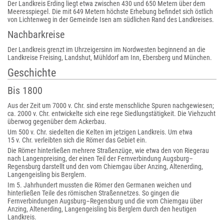
Der Landkreis Erding liegt etwa zwischen 430 und 650 Metern über dem
Meeresspiegel. Die mit 649 Metern höchste Erhebung befindet sich östlich
von Lichtenweg in der Gemeinde Isen am südlichen Rand des Landkreises.
Nachbarkreise
Der Landkreis grenzt im Uhrzeigersinn im Nordwesten beginnend an die
Landkreise Freising, Landshut, Mühldorf am Inn, Ebersberg und München.
Geschichte
Bis 1800
Aus der Zeit um 7000 v. Chr. sind erste menschliche Spuren nachgewiesen;
ca. 2000 v. Chr. entwickelte sich eine rege Siedlungstätigkeit. Die Viehzucht
überwog gegenüber dem Ackerbau.
Um 500 v. Chr. siedelten die Kelten im jetzigen Landkreis. Um etwa
15 v. Chr. verleibten sich die Römer das Gebiet ein.
Die Römer hinterließen mehrere Straßenzüge, wie etwa den von Riegerau
nach Langenpreising, der einen Teil der Fernverbindung Augsburg–
Regensburg darstellt und den vom Chiemgau über Anzing, Altenerding,
Langengeisling bis Berglern.
Im 5. Jahrhundert mussten die Römer den Germanen weichen und
hinterließen Teile des römischen Straßennetzes. So gingen die
Fernverbindungen Augsburg–Regensburg und die vom Chiemgau über
Anzing, Altenerding, Langengeisling bis Berglern durch den heutigen
Landkreis.