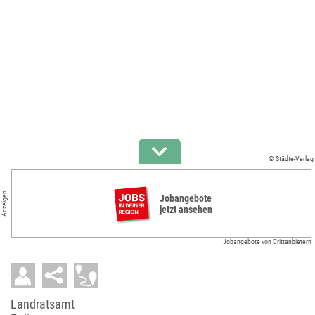
© Städte-Verlag
Anzeigen
Jobangebote
jetzt ansehen
Jobangebote von Drittanbietern
Landratsamt