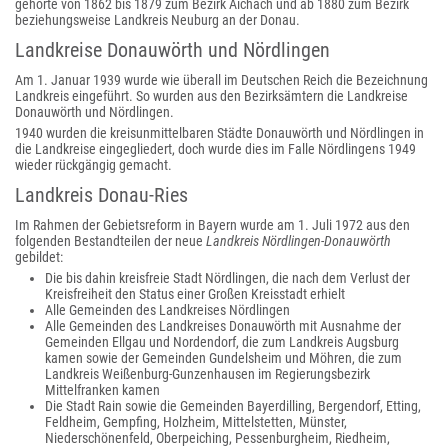
gehörte von 1862 bis 1879 zum Bezirk Aichach und ab 1880 zum Bezirk
beziehungsweise Landkreis Neuburg an der Donau.
Landkreise Donauwörth und Nördlingen
Am 1. Januar 1939 wurde wie überall im Deutschen Reich die Bezeichnung
Landkreis eingeführt. So wurden aus den Bezirksämtern die Landkreise
Donauwörth und Nördlingen.
1940 wurden die kreisunmittelbaren Städte Donauwörth und Nördlingen in
die Landkreise eingegliedert, doch wurde dies im Falle Nördlingens 1949
wieder rückgängig gemacht.
Landkreis Donau-Ries
Im Rahmen der Gebietsreform in Bayern wurde am 1. Juli 1972 aus den
folgenden Bestandteilen der neue
Landkreis Nördlingen-Donauwörth
gebildet:
Die bis dahin kreisfreie Stadt Nördlingen, die nach dem Verlust der
Kreisfreiheit den Status einer Großen Kreisstadt erhielt
Alle Gemeinden des Landkreises Nördlingen
Alle Gemeinden des Landkreises Donauwörth mit Ausnahme der
Gemeinden Ellgau und Nordendorf, die zum Landkreis Augsburg
kamen sowie der Gemeinden Gundelsheim und Möhren, die zum
Landkreis Weißenburg-Gunzenhausen im Regierungsbezirk
Mittelfranken kamen
Die Stadt Rain sowie die Gemeinden Bayerdilling, Bergendorf, Etting,
Feldheim, Gempfing, Holzheim, Mittelstetten, Münster,
Niederschönenfeld, Oberpeiching, Pessenburgheim, Riedheim,