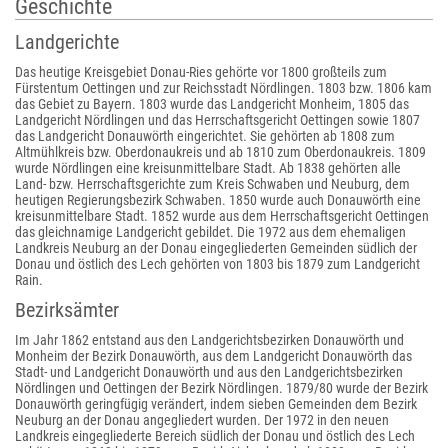
Geschichte
Landgerichte
Das heutige Kreisgebiet Donau-Ries gehörte vor 1800 großteils zum
Fürstentum Oettingen und zur Reichsstadt Nördlingen. 1803 bzw. 1806 kam
das Gebiet zu Bayern. 1803 wurde das Landgericht Monheim, 1805 das
Landgericht Nördlingen und das Herrschaftsgericht Oettingen sowie 1807
das Landgericht Donauwörth eingerichtet. Sie gehörten ab 1808 zum
Altmühlkreis bzw. Oberdonaukreis und ab 1810 zum Oberdonaukreis. 1809
wurde Nördlingen eine kreisunmittelbare Stadt. Ab 1838 gehörten alle
Land- bzw. Herrschaftsgerichte zum Kreis Schwaben und Neuburg, dem
heutigen Regierungsbezirk Schwaben. 1850 wurde auch Donauwörth eine
kreisunmittelbare Stadt. 1852 wurde aus dem Herrschaftsgericht Oettingen
das gleichnamige Landgericht gebildet. Die 1972 aus dem ehemaligen
Landkreis Neuburg an der Donau eingegliederten Gemeinden südlich der
Donau und östlich des Lech gehörten von 1803 bis 1879 zum Landgericht
Rain.
Bezirksämter
Im Jahr 1862 entstand aus den Landgerichtsbezirken Donauwörth und
Monheim der Bezirk Donauwörth, aus dem Landgericht Donauwörth das
Stadt- und Landgericht Donauwörth und aus den Landgerichtsbezirken
Nördlingen und Oettingen der Bezirk Nördlingen. 1879/80 wurde der Bezirk
Donauwörth geringfügig verändert, indem sieben Gemeinden dem Bezirk
Neuburg an der Donau angegliedert wurden. Der 1972 in den neuen
Landkreis eingegliederte Bereich südlich der Donau und östlich des Lech