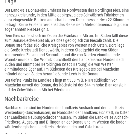
Lage
Der Landkreis Donau-Ries umfasst im Nordwesten das Nördlinger Ries, eine
nahezu kreisrunde, in den Mittelgebirgszug des Schwäbisch-Fränkischen
Jura eingesenkte Beckenlandschaft, deren Durchmesser etwa 22 Kilometer
beträgt. Seine Existenz verdankt das Ries einem Meteoriteneinschlag, dem
sogenannten Ries-Ereignis.
Dem Ries schließt sich im Osten die Fränkische Alb an. Im Süden fällt diese
zum Donau-Lech-Gebiet ab, welches geologisch zur Riesalb zählt. Die
Donau streift das südliche Kreisgebiet von Westen nach Osten. Dort liegt
die Große Kreisstadt Donauwörth, in deren Stadtgebiet die von Süden
kommenden Zusam und Schmutter und die von Norden einmündende
Wörnitz münden. Die Wörnitz durchfließt den Landkreis von Norden nach
Süden und nimmt bei Heroldingen (Stadt Harburg) die von Westen
einmündende Eger auf. Im Südosten des Kreisgebietes bei Marxheim
mündet der von Süden heranfließende Lech in die Donau.
Der tiefste Punkt im Landkreis liegt mit 388 m ü. NHN südöstlich von
Marxheim unweit der Donau, der höchste ist der 644 m hohe Blankenstein
auf der Schwäbischen Alb bei Ederheim.
Nachbarkreise
Nachbarkreise sind im Norden der Landkreis Ansbach und der Landkreis
Weißenburg-Gunzenhausen, im Nordosten der Landkreis Eichstätt, im Osten
der Landkreis Neuburg-Schrobenhausen, im Süden die Landkreise Aichach-
Friedberg, Augsburg und Dillingen an der Donau und im Westen die baden-
württembergischen Landkreise Heidenheim und Ostalbkreis.