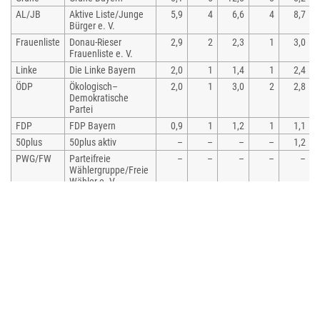
AL/JB
Aktive Liste/Junge
5,9
4
6,6
4
8,7
Bürger e. V.
Frauenliste
Donau-Rieser
2,9
2
2,3
1
3,0
Frauenliste e. V.
Linke
Die Linke Bayern
2,0
1
1,4
1
2,4
ÖDP
Ökologisch–
2,0
1
3,0
2
2,8
Demokratische
Partei
FDP
FDP Bayern
0,9
1
1,2
1
1,1
50plus
50plus aktiv
–
–
–
–
1,2
PWG/FW
Parteifreie
–
–
–
–
–
Wählergruppe/Freie
Wähler e. V.
JB
Junge Bürger e. V.
–
–
–
–
–
MUT/ÖDP
Wählergemeinschaft
–
–
–
–
–
MUT/Ökologisch–
Demokratische
Partei
FDP/FB
FDP/Freie Bürger
–
–
–
–
–
MUT
Wählergemeinschaft
–
–
–
–
–
MUT
gesamt
100,0
60
100,0
60
100,0