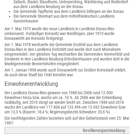
Sallach, Stadel, Staudheim, Unterpeiching, Wächtering und Wallerdorf
aus dem Landkreis Neuburg an der Donau
Die Gemeinde Tapfheim aus dem Landkreis Dillingen an der Donau
Die Gemeinde Steinhart aus dem mittelfränkischen Landkreis
Gunzenhausen
Am 1. Mai 1973 wurde der neue Landkreis in
Landkreis Donau-Ries
umbenannt. Vorläufiger Kreissitz war Nördlingen, aber 1973 wurde
Donauwörth als Kreissitz festgelegt.
Am 1. Mai 1978 wechselte die Gemeinde Ensfeld aus dem Landkreis
Donau-Ries in den Landkreis Eichstätt und wurde dort nach Mörnsheim
eingemeindet. Am gleichen Tag wechselten die Gemeinden Ammerfeld und
Emskeim in den Landkreis Neuburg-Schrobenhausen und wurden dort in die
Marktgemeinde Rennertshofen eingegliedert.
Am 1. Januar 1998 wurde auch Donauwörth zur Großen Kreisstadt erklärt,
da auch diese Stadt bis 1940 kreisfrei war.
Einwohnerentwicklung
Der Landkreis Donau-Ries gewann von 1988 bis 2008 rund 12.000
Einwohner hinzu bzw. wuchs um ca. 10 %. Ab 2006 war die Entwicklung
rückläufig, seit 2010 steigt sie wieder leicht an. Zwischen 1988 und 2018
wuchs der Landkreis von 117.804 auf 133.496 um 15.692 Einwohner bzw.
um 13,3 % (Bayern: 18,4 %; Regierungsbezirk Schwaben: 20,6 %).
Die nachfolgenden Zahlen beziehen sich auf den Gebietsstand vom 25. Mai
1987:
Bevölkerungsentwicklung