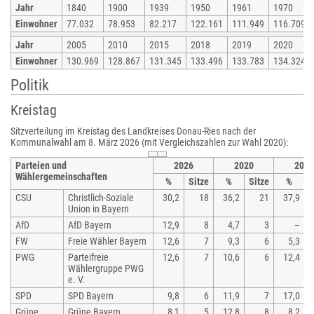
Jahr
1840
1900
1939
1950
1961
1970
Einwohner
77.032
78.953
82.217
122.161
111.949
116.709
Jahr
2005
2010
2015
2018
2019
2020
Einwohner
130.969
128.867
131.345
133.496
133.783
134.324
Politik
Kreistag
Sitzverteilung im Kreistag des Landkreises Donau-Ries nach der
Kommunalwahl am 8. März 2026 (mit Vergleichszahlen zur Wahl 2020):
Parteien und
2026
2020
2014
Wählergemeinschaften
%
Sitze
%
Sitze
%
S
CSU
Christlich-Soziale
30,2
18
36,2
21
37,9
Union in Bayern
AfD
AfD Bayern
12,9
8
4,7
3
–
FW
Freie Wähler Bayern
12,6
7
9,3
6
5,3
PWG
Parteifreie
12,6
7
10,6
6
12,4
Wählergruppe PWG
e. V.
SPD
SPD Bayern
9,8
6
11,9
7
17,0
Grüne
Grüne Bayern
8,1
5
12,8
8
8,2