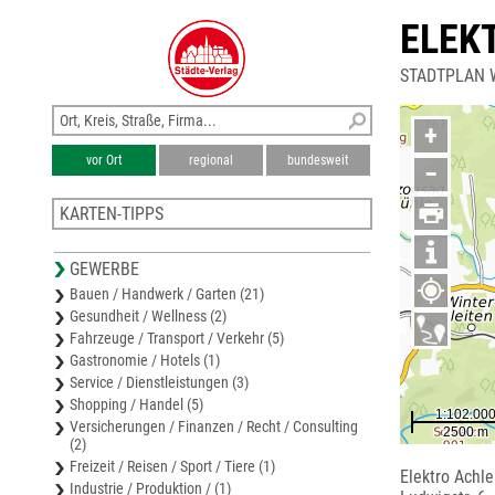
ELEK
STADTPLAN W
+
vor Ort
regional
bundesweit
−
KARTEN-TIPPS
Stadtplan Markt Peißenberg
GEWERBE
Karte Weilheim-Schongau
Bauen / Handwerk / Garten (21)
Stadtplan Markt Peiting
Gesundheit / Wellness (2)
Stadtplan Markt Murnau a. Staffelsee
Fahrzeuge / Transport / Verkehr (5)
Stadtplan Schongau
Gastronomie / Hotels (1)
Service / Dienstleistungen (3)
Shopping / Handel (5)
Versicherungen / Finanzen / Recht / Consulting
(2)
Freizeit / Reisen / Sport / Tiere (1)
Elektro Achl
Industrie / Produktion / (1)