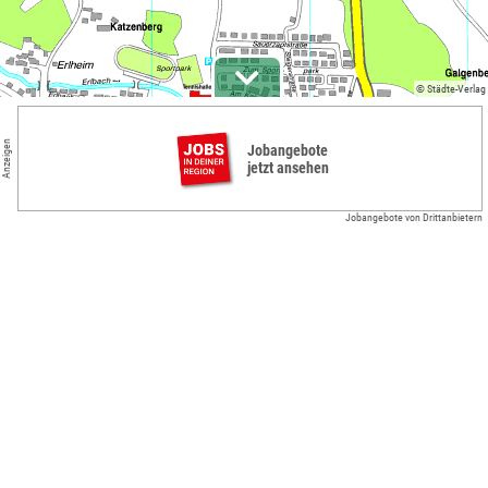
© Städte-Verlag
Anzeigen
Jobangebote
jetzt ansehen
Jobangebote von Drittanbietern