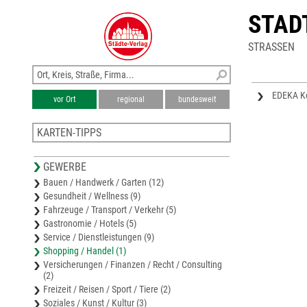
STAD
STRASSEN
EDEKA K
vor Ort
regional
bundesweit
KARTEN-TIPPS
Freizeitkarte Scharmützelsee und Storkower See
GEWERBE
Wirtschaftsregion Storkow
Bauen / Handwerk / Garten (12)
Stadtplan Bad Saarow
Gesundheit / Wellness (9)
Stadtplan Fürstenwalde/Spree
Fahrzeuge / Transport / Verkehr (5)
Stadtplan Erkner
Gastronomie / Hotels (5)
Service / Dienstleistungen (9)
Shopping / Handel (1)
Versicherungen / Finanzen / Recht / Consulting
(2)
Freizeit / Reisen / Sport / Tiere (2)
Soziales / Kunst / Kultur (3)