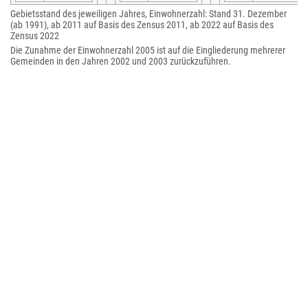
Gebietsstand des jeweiligen Jahres, Einwohnerzahl: Stand 31. Dezember
(ab 1991), ab 2011 auf Basis des Zensus 2011, ab 2022 auf Basis des
Zensus 2022
Die Zunahme der Einwohnerzahl 2005 ist auf die Eingliederung mehrerer
Gemeinden in den Jahren 2002 und 2003 zurückzuführen.
Politik
Stadtverordnetenversammlung
Die Stadtverordnetenversammlung von Storkow besteht aus 18
Stadtverordneten und der hauptamtlichen Bürgermeisterin. Die
Kommunalwahl am 9. Juni 2024 führte bei einer Wahlbeteiligung von 67,1
% zu folgendem Ergebnis:
Partei / Wählergruppe || Stimmenanteil
2019 || Sitze
2019 || || Stimmenanteil
2024 || Sitze
2024
AfD
13,4 %
2
24,4 %
4
SPD
24,7 %
4
20,6 %
4
Freie Wählergemeinschaft Storkow (FWG)
14,1 %
3
18,1 %
3
Neues Storkow
19,6 %
4
17,1 %
3
CDU
6,9 %
1
8,4 %
2