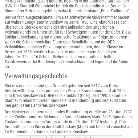
im Bezirk Frankfurt (Oder) gehörte, bestand in der Stadt eine Garnison der
NVA. Im Stadtteil Wolfswinkel betrieb die Reichsbahndirektion Berlin für
Kinder ihrer Betriebsangehörigen das Kinderferienlager „Ernst Thälmann“.
Der vielfach ausgezeichnete Film
Das schweigende Klassenzimmer
basiert
auf wahren Ereignissen in Storkow im Jahre 1956: Eine Abiturklasse der
Oberschule Storkow entscheidet sich anlässlich des Ungarischen
Volksaufstands im Unterricht für fünf Schweigeminuten für die Opfer. Diese
Solidaritätsbekundung hat dramatische Reaktionen zur Folge, mit denen
weder die Schüler noch ihre Eltern oder Schulleitung und der DDR-
Volksbildungsminister Fritz Lange gerechnet haben, der die Klasse im
Dezember 1956 persönlich aufsuchte und nach einem Schuldigen
fahndete. 12 der 16 Schüler fliehen nach dem daraufhin erteilten
Schulverweis in die Bundesrepublik Deutschland und legen dort ihr Abitur
ab.
Verwaltungsgeschichte
Storkow und seine heutigen Ortsteile gehörten seit 1817 zum Kreis
Beeskow-Storkow in der preußischen Provinz Brandenburg und ab 1952
zum Kreis Beeskow im DDR-Bezirk Frankfurt (Oder). Seit 1990 gehört die
Stadt zum rekonstituierten Bundesland Brandenburg und seit 1993 zum
neu gebildeten Landkreis Oder-Spree.
Der Minister des Innern des Landes Brandenburg erteilte am 23. Juni 1992
seine Zustimmung zur Bildung des Amtes Storkow/Mark. Als Zeitpunkt des
Zustandekommens des Amtes wurde der 26. Juni 1992 festgelegt. Das
Amt hatte seinen Sitz in der Stadt Storkow (Mark) und bestand zunächst aus
14 Gemeinden im damaligen Landkreis Beeskow: