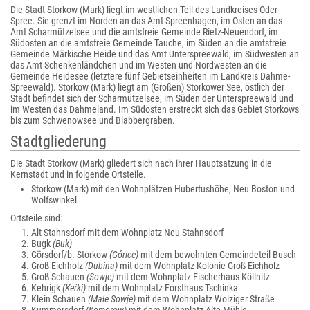
Die Stadt Storkow (Mark) liegt im westlichen Teil des Landkreises Oder-
Spree. Sie grenzt im Norden an das Amt Spreenhagen, im Osten an das
Amt Scharmützelsee und die amtsfreie Gemeinde Rietz-Neuendorf, im
Südosten an die amtsfreie Gemeinde Tauche, im Süden an die amtsfreie
Gemeinde Märkische Heide und das Amt Unterspreewald, im Südwesten an
das Amt Schenkenländchen und im Westen und Nordwesten an die
Gemeinde Heidesee (letztere fünf Gebietseinheiten im Landkreis Dahme-
Spreewald). Storkow (Mark) liegt am (Großen) Storkower See, östlich der
Stadt befindet sich der Scharmützelsee, im Süden der Unterspreewald und
im Westen das Dahmeland. Im Südosten erstreckt sich das Gebiet Storkows
bis zum Schwenowsee und Blabbergraben.
Stadtgliederung
Die Stadt Storkow (Mark) gliedert sich nach ihrer Hauptsatzung in die
Kernstadt und in folgende Ortsteile.
Storkow (Mark) mit den Wohnplätzen Hubertushöhe, Neu Boston und
Wolfswinkel
Ortsteile sind:
Alt Stahnsdorf mit dem Wohnplatz Neu Stahnsdorf
Bugk
(Buk)
Görsdorf/b. Storkow
(Górice)
mit dem bewohnten Gemeindeteil Busch
Groß Eichholz
(Dubina)
mit dem Wohnplatz Kolonie Groß Eichholz
Groß Schauen
(Sowje)
mit dem Wohnplatz Fischerhaus Köllnitz
Kehrigk
(Keŕki)
mit dem Wohnplatz Forsthaus Tschinka
Klein Schauen
(Małe Sowje)
mit dem Wohnplatz Wolziger Straße