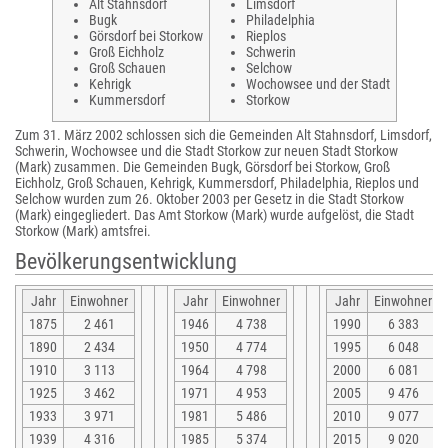
Alt Stahnsdorf
Limsdorf
Bugk
Philadelphia
Görsdorf bei Storkow
Rieplos
Groß Eichholz
Schwerin
Groß Schauen
Selchow
Kehrigk
Wochowsee und der Stadt
Kummersdorf
Storkow
Zum 31. März 2002 schlossen sich die Gemeinden Alt Stahnsdorf, Limsdorf,
Schwerin, Wochowsee und die Stadt Storkow zur neuen Stadt Storkow
(Mark) zusammen. Die Gemeinden Bugk, Görsdorf bei Storkow, Groß
Eichholz, Groß Schauen, Kehrigk, Kummersdorf, Philadelphia, Rieplos und
Selchow wurden zum 26. Oktober 2003 per Gesetz in die Stadt Storkow
(Mark) eingegliedert. Das Amt Storkow (Mark) wurde aufgelöst, die Stadt
Storkow (Mark) amtsfrei.
Bevölkerungsentwicklung
Jahr
Einwohner
Jahr
Einwohner
Jahr
Einwohner
1875
2 461
1946
4 738
1990
6 383
1890
2 434
1950
4 774
1995
6 048
1910
3 113
1964
4 798
2000
6 081
1925
3 462
1971
4 953
2005
9 476
1933
3 971
1981
5 486
2010
9 077
1939
4 316
1985
5 374
2015
9 020