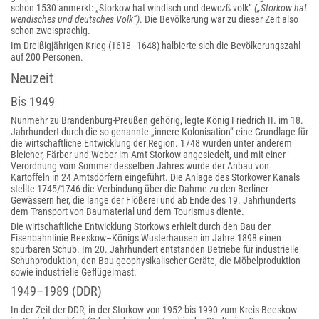
schon 1530 anmerkt: „Storkow hat windisch und dewczß volk“
(„Storkow hat
wendisches und deutsches Volk“)
. Die Bevölkerung war zu dieser Zeit also
schon zweisprachig.
Im Dreißigjährigen Krieg (1618–1648) halbierte sich die Bevölkerungszahl
auf 200 Personen.
Neuzeit
Bis 1949
Nunmehr zu Brandenburg-Preußen gehörig, legte König Friedrich II. im 18.
Jahrhundert durch die so genannte „innere Kolonisation“ eine Grundlage für
die wirtschaftliche Entwicklung der Region. 1748 wurden unter anderem
Bleicher, Färber und Weber im Amt Storkow angesiedelt, und mit einer
Verordnung vom Sommer desselben Jahres wurde der Anbau von
Kartoffeln in 24 Amtsdörfern eingeführt. Die Anlage des Storkower Kanals
stellte 1745/1746 die Verbindung über die Dahme zu den Berliner
Gewässern her, die lange der Flößerei und ab Ende des 19. Jahrhunderts
dem Transport von Baumaterial und dem Tourismus diente.
Die wirtschaftliche Entwicklung Storkows erhielt durch den Bau der
Eisenbahnlinie Beeskow–Königs Wusterhausen im Jahre 1898 einen
spürbaren Schub. Im 20. Jahrhundert entstanden Betriebe für industrielle
Schuhproduktion, den Bau geophysikalischer Geräte, die Möbelproduktion
sowie industrielle Geflügelmast.
1949–1989 (DDR)
In der Zeit der DDR, in der Storkow von 1952 bis 1990 zum Kreis Beeskow