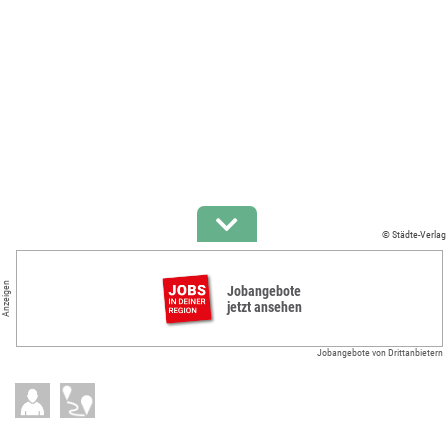
© Städte-Verlag
Anzeigen
Jobangebote
jetzt ansehen
Jobangebote von Drittanbietern