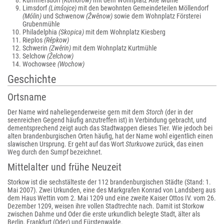
Kummersdorf
(Komorow)
mit dem Wohnplatz Alte Mühle
Limsdorf
(Limšojce)
mit den bewohnten Gemeindeteilen Möllendorf
(Mólin)
und Schwenow
(Žwěnow)
sowie dem Wohnplatz Försterei
Grubenmühle
Philadelphia
(Skopica)
mit dem Wohnplatz Kiesberg
Rieplos
(Rěpkow)
Schwerin
(Zwěrin)
mit dem Wohnplatz Kurtmühle
Selchow
(Želchow)
Wochowsee
(Wochow)
Geschichte
Ortsname
Der Name wird naheliegenderweise gern mit dem
Storch
(der in der
seenreichen Gegend häufig anzutreffen ist) in Verbindung gebracht, und
dementsprechend zeigt auch das Stadtwappen dieses Tier. Wie jedoch bei
alten brandenburgischen Orten häufig, hat der Name wohl eigentlich einen
slawischen Ursprung. Er geht auf das Wort
Sturkuowe
zurück, das einen
Weg durch den Sumpf bezeichnet.
Mittelalter und frühe Neuzeit
Storkow ist die sechstälteste der 112 brandenburgischen Städte (Stand: 1.
Mai 2007). Zwei Urkunden, eine des Markgrafen Konrad von Landsberg aus
dem Haus Wettin vom 2. Mai 1209 und eine zweite Kaiser Ottos IV. vom 26.
Dezember 1209, weisen ihre vollen Stadtrechte nach. Damit ist Storkow
zwischen Dahme und Oder die erste urkundlich belegte Stadt, älter als
Berlin, Frankfurt (Oder) und Fürstenwalde.