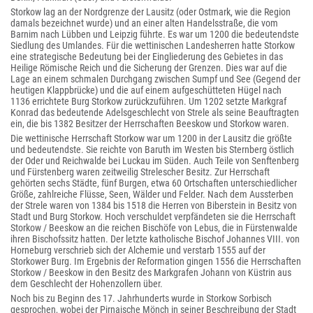
Storkow lag an der Nordgrenze der Lausitz (oder Ostmark, wie die Region
damals bezeichnet wurde) und an einer alten Handelsstraße, die vom
Barnim nach Lübben und Leipzig führte. Es war um 1200 die bedeutendste
Siedlung des Umlandes. Für die wettinischen Landesherren hatte Storkow
eine strategische Bedeutung bei der Eingliederung des Gebietes in das
Heilige Römische Reich und die Sicherung der Grenzen. Dies war auf die
Lage an einem schmalen Durchgang zwischen Sumpf und See (Gegend der
heutigen Klappbrücke) und die auf einem aufgeschütteten Hügel nach
1136 errichtete Burg Storkow zurückzuführen. Um 1202 setzte Markgraf
Konrad das bedeutende Adelsgeschlecht von Strele als seine Beauftragten
ein, die bis 1382 Besitzer der Herrschaften Beeskow und Storkow waren.
Die wettinische Herrschaft Storkow war um 1200 in der Lausitz die größte
und bedeutendste. Sie reichte von Baruth im Westen bis Sternberg östlich
der Oder und Reichwalde bei Luckau im Süden. Auch Teile von Senftenberg
und Fürstenberg waren zeitweilig Strelescher Besitz. Zur Herrschaft
gehörten sechs Städte, fünf Burgen, etwa 60 Ortschaften unterschiedlicher
Größe, zahlreiche Flüsse, Seen, Wälder und Felder. Nach dem Aussterben
der Strele waren von 1384 bis 1518 die Herren von Biberstein in Besitz von
Stadt und Burg Storkow. Hoch verschuldet verpfändeten sie die Herrschaft
Storkow / Beeskow an die reichen Bischöfe von Lebus, die in Fürstenwalde
ihren Bischofssitz hatten. Der letzte katholische Bischof Johannes VIII. von
Horneburg verschrieb sich der Alchemie und verstarb 1555 auf der
Storkower Burg. Im Ergebnis der Reformation gingen 1556 die Herrschaften
Storkow / Beeskow in den Besitz des Markgrafen Johann von Küstrin aus
dem Geschlecht der Hohenzollern über.
Noch bis zu Beginn des 17. Jahrhunderts wurde in Storkow Sorbisch
gesprochen, wobei der Pirnaische Mönch in seiner Beschreibung der Stadt