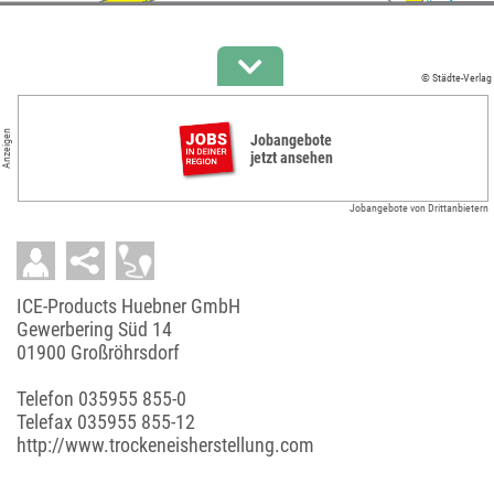
© Städte-Verlag
Anzeigen
Jobangebote
jetzt ansehen
Jobangebote von Drittanbietern
ICE-Products Huebner GmbH
Gewerbering Süd 14
01900 Großröhrsdorf
Telefon
035955 855-0
Telefax 035955 855-12
http://www.trockeneisherstellung.com