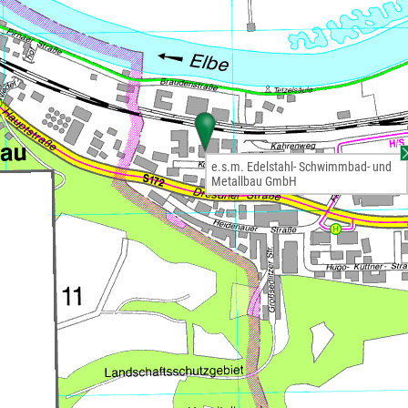
e.s.m. Edelstahl- Schwimmbad- und
Metallbau GmbH