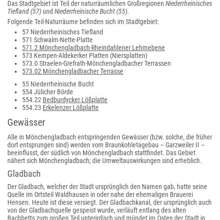
Das Stadtgebiet ist Teil der naturräumlichen Großregionen
Niederrheinisches
Tiefland (57)
und
Niederrheinische Bucht (55)
.
Folgende Teil-Naturräume befinden sich im Stadtgebiet:
57 Niederrheinisches Tiefland
571 Schwalm-Nette-Platte
571.2 Mönchengladbach-Rheindahlener Lehmebene
573 Kempen-Aldekerker Platten (Niersplatten)
573.0 Straelen-Grefrath-Mönchengladbacher Terrassen
573.02 Mönchengladbacher Terrasse
55 Niederrheinische Bucht
554 Jülicher Börde
554.22
Bedburdycker Lößplatte
554.23
Erkelenzer Lößplatte
Gewässer
Alle in Mönchengladbach entspringenden Gewässer (bzw. solche, die früher
dort entsprungen sind) werden vom Braunkohletagebau – Garzweiler II –
beeinflusst, der südlich von Mönchengladbach stattfindet. Das Gebiet
nähert sich Mönchengladbach; die Umweltauswirkungen sind erheblich.
Gladbach
Der Gladbach, welcher der Stadt ursprünglich den Namen gab, hatte seine
Quelle im Ortsteil Waldhausen in oder nahe der ehemaligen Brauerei
Hensen. Heute ist diese versiegt. Der Gladbachkanal, der ursprünglich auch
von der Gladbachquelle gespeist wurde, verläuft entlang des alten
Bachbetts zum großen Teil unterirdisch und mündet im Osten der Stadt in