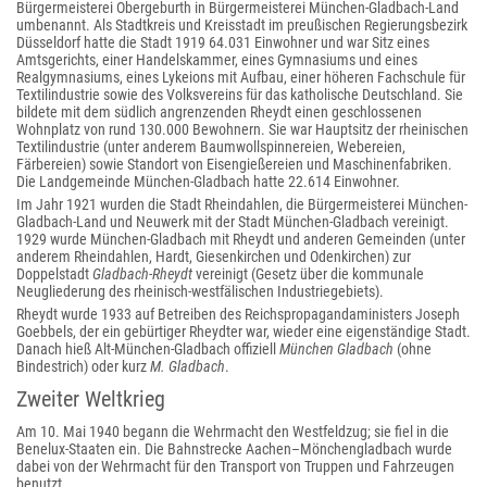
Bürgermeisterei Obergeburth in Bürgermeisterei München-Gladbach-Land
umbenannt. Als Stadtkreis und Kreisstadt im preußischen Regierungsbezirk
Düsseldorf hatte die Stadt 1919 64.031 Einwohner und war Sitz eines
Amtsgerichts, einer Handelskammer, eines Gymnasiums und eines
Realgymnasiums, eines Lykeions mit Aufbau, einer höheren Fachschule für
Textilindustrie sowie des Volksvereins für das katholische Deutschland. Sie
bildete mit dem südlich angrenzenden Rheydt einen geschlossenen
Wohnplatz von rund 130.000 Bewohnern. Sie war Hauptsitz der rheinischen
Textilindustrie (unter anderem Baumwollspinnereien, Webereien,
Färbereien) sowie Standort von Eisengießereien und Maschinenfabriken.
Die Landgemeinde München-Gladbach hatte 22.614 Einwohner.
Im Jahr 1921 wurden die Stadt Rheindahlen, die Bürgermeisterei München-
Gladbach-Land und Neuwerk mit der Stadt München-Gladbach vereinigt.
1929 wurde München-Gladbach mit Rheydt und anderen Gemeinden (unter
anderem Rheindahlen, Hardt, Giesenkirchen und Odenkirchen) zur
Doppelstadt
Gladbach-Rheydt
vereinigt (Gesetz über die kommunale
Neugliederung des rheinisch-westfälischen Industriegebiets).
Rheydt wurde 1933 auf Betreiben des Reichspropagandaministers Joseph
Goebbels, der ein gebürtiger Rheydter war, wieder eine eigenständige Stadt.
Danach hieß Alt-München-Gladbach offiziell
München Gladbach
(ohne
Bindestrich) oder kurz
M. Gladbach
.
Zweiter Weltkrieg
Am 10. Mai 1940 begann die Wehrmacht den Westfeldzug; sie fiel in die
Benelux-Staaten ein. Die Bahnstrecke Aachen–Mönchengladbach wurde
dabei von der Wehrmacht für den Transport von Truppen und Fahrzeugen
benutzt.