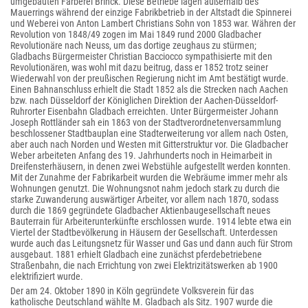
umgebauten Färberei Brinck. Diese Betriebe lagen außerhalb des
Mauerrings während der einzige Fabrikbetrieb in der Altstadt die Spinnerei
und Weberei von Anton Lambert Christians Sohn von 1853 war. Währen der
Revolution von 1848/49 zogen im Mai 1849 rund 2000 Gladbacher
Revolutionäre nach Neuss, um das dortige zeughaus zu stürmen;
Gladbachs Bürgermeister Christian Bacciocco sympathisierte mit den
Revolutionären, was wohl mit dazu beitrug, dass er 1852 trotz seiner
Wiederwahl von der preußischen Regierung nicht im Amt bestätigt wurde.
Einen Bahnanschluss erhielt die Stadt 1852 als die Strecken nach Aachen
bzw. nach Düsseldorf der Königlichen Direktion der Aachen-Düsseldorf-
Ruhrorter Eisenbahn Gladbach erreichten. Unter Bürgermeister Johann
Joseph Rottländer sah ein 1863 von der Stadtverordnetenversammlung
beschlossener Stadtbauplan eine Stadterweiterung vor allem nach Osten,
aber auch nach Norden und Westen mit Gitterstruktur vor. Die Gladbacher
Weber arbeiteten Anfang des 19. Jahrhunderts noch in Heimarbeit in
Dreifensterhäusern, in denen zwei Webstühle aufgestellt werden konnten.
Mit der Zunahme der Fabrikarbeit wurden die Webräume immer mehr als
Wohnungen genutzt. Die Wohnungsnot nahm jedoch stark zu durch die
starke Zuwanderung auswärtiger Arbeiter, vor allem nach 1870, sodass
durch die 1869 gegründete Gladbacher Aktienbaugesellschaft neues
Bauterrain für Arbeiterunterkünfte erschlossen wurde. 1914 lebte etwa ein
Viertel der Stadtbevölkerung in Häusern der Gesellschaft. Unterdessen
wurde auch das Leitungsnetz für Wasser und Gas und dann auch für Strom
ausgebaut. 1881 erhielt Gladbach eine zunächst pferdebetriebene
Straßenbahn, die nach Errichtung von zwei Elektrizitätswerken ab 1900
elektrifiziert wurde.
Der am 24. Oktober 1890 in Köln gegründete Volksverein für das
katholische Deutschland wählte M. Gladbach als Sitz. 1907 wurde die