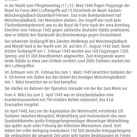
In der Nacht zum Pfingstsonntag (11./12. Mai) 1940 flogen Flugzeuge der
Royal Air Force (RAF) Luftangriffe auf 15 Einzelziele im Raum Aachen-
Mönchengladbach-Düsseldorf-Viersen. Das erste Bombardement traf
Mönchengladbach, vier Menschen starben. Der Angriff war noch kein
Flächenbombardement, wie es die Royal Air Force nach der Area Bombing
Directive vom Februar 1942 gegen zahlreiche deutsche Städte praktizierte,
aber er bildete den Startpunkt des Bombenkriegs gegen Deutschland.
Der schwerste Großangriff des Zweiten Weltkriegs auf Mönchengladbach
und Rheydt fand in der Nacht vom 30. auf den 31. August 1943 statt. Beim
letzten Großangriff am 1. Februar 1945 wurden aus 160 Flugzeugen 1200
Spreng- und 65.000 Brandbomben abgeworfen. Zum Kriegsende waren
beide Städte zu etwa zwei Dritteln zerstört; rund 2000 Zivilisten starben bei
den Luftangriffen.
Im Zeitraum vom 26. Februar bis zum 1. März 1945 besetzten Soldaten der
9. US-Armee von Süden aus das Gebiet des heutigen Mönchengladbach.
Am 1. März besetzten sie es fast kampflos.
Sie stießen im Rahmen der Operation Grenade von der Rur zum Rhein vor.
Vom 4. März bis zum 2. April 1945 war im Grenzlandstadion eine
Krankenhauseinheit mit 750 mobilen Betten stationiert, das 41st
Evacuation Hospital.
Im April 1945, kurz vor der Kapitulation der Wehrmacht, errichteten US-
Soldaten zwischen Mongshof, Wickrathberg und Hochneukirch das neun
Quadratkilometer große Kriegsgefangenenlager
Wiesenlager Wickrathberg
,
das später auch unter Führung der britischen Rheinarmee stand. Dort
lebten bei voller Belegung mindestens 150.000 deutsche Kriegsgefangene.
Sie verbrachten die gesamte Zeit unter sehr harten Bedingungen im Freien