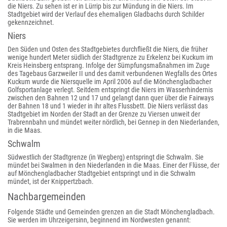
die Niers. Zu sehen ist er in Lürrip bis zur Mündung in die Niers. Im
Stadtgebiet wird der Verlauf des ehemaligen Gladbachs durch Schilder
gekennzeichnet.
Niers
Den Süden und Osten des Stadtgebietes durchfließt die Niers, die früher
wenige hundert Meter südlich der Stadtgrenze zu Erkelenz bei Kuckum im
Kreis Heinsberg entsprang. Infolge der Sümpfungsmaßnahmen im Zuge
des Tagebaus Garzweiler II und des damit verbundenen Wegfalls des Ortes
Kuckum wurde die Niersquelle im April 2006 auf die Mönchengladbacher
Golfsportanlage verlegt. Seitdem entspringt die Niers im Wasserhindernis
zwischen den Bahnen 12 und 17 und gelangt dann quer über die Fairways
der Bahnen 18 und 1 wieder in ihr altes Flussbett. Die Niers verlässt das
Stadtgebiet im Norden der Stadt an der Grenze zu Viersen unweit der
Trabrennbahn und mündet weiter nördlich, bei Gennep in den Niederlanden,
in die Maas.
Schwalm
Südwestlich der Stadtgrenze (in Wegberg) entspringt die Schwalm. Sie
mündet bei Swalmen in den Niederlanden in die Maas. Einer der Flüsse, der
auf Mönchengladbacher Stadtgebiet entspringt und in die Schwalm
mündet, ist der Knippertzbach.
Nachbargemeinden
Folgende Städte und Gemeinden grenzen an die Stadt Mönchengladbach.
Sie werden im Uhrzeigersinn, beginnend im Nordwesten genannt: