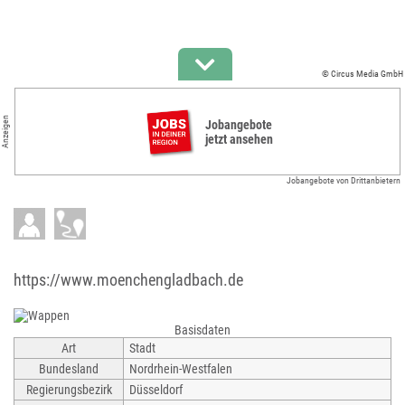
© Circus Media GmbH
Anzeigen
Jobangebote
jetzt ansehen
Jobangebote von Drittanbietern
https://www.moenchengladbach.de
Basisdaten
Art
Stadt
Bundesland
Nordrhein-Westfalen
Regierungsbezirk
Düsseldorf