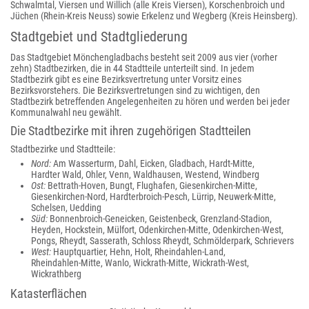
Schwalmtal, Viersen und Willich (alle Kreis Viersen), Korschenbroich und
Jüchen (Rhein-Kreis Neuss) sowie Erkelenz und Wegberg (Kreis Heinsberg).
Stadtgebiet und Stadtgliederung
Das Stadtgebiet Mönchengladbachs besteht seit 2009 aus vier (vorher
zehn) Stadtbezirken, die in 44 Stadtteile unterteilt sind. In jedem
Stadtbezirk gibt es eine Bezirksvertretung unter Vorsitz eines
Bezirksvorstehers. Die Bezirksvertretungen sind zu wichtigen, den
Stadtbezirk betreffenden Angelegenheiten zu hören und werden bei jeder
Kommunalwahl neu gewählt.
Die Stadtbezirke mit ihren zugehörigen Stadtteilen
Stadtbezirke und Stadtteile:
Nord:
Am Wasserturm, Dahl, Eicken, Gladbach, Hardt-Mitte,
Hardter Wald, Ohler, Venn, Waldhausen, Westend, Windberg
Ost:
Bettrath‑Hoven, Bungt, Flughafen, Giesenkirchen‑Mitte,
Giesenkirchen‑Nord, Hardterbroich‑Pesch, Lürrip, Neuwerk‑Mitte,
Schelsen, Uedding
Süd:
Bonnenbroich‑Geneicken, Geistenbeck, Grenzland‑Stadion,
Heyden, Hockstein, Mülfort, Odenkirchen‑Mitte, Odenkirchen‑West,
Pongs, Rheydt, Sasserath, Schloss Rheydt, Schmölderpark, Schrievers
West:
Hauptquartier, Hehn, Holt, Rheindahlen‑Land,
Rheindahlen‑Mitte, Wanlo, Wickrath-Mitte, Wickrath‑West,
Wickrathberg
Katasterflächen