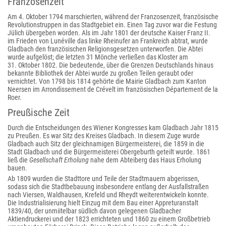
Franzosenzeit
Am 4. Oktober 1794 marschierten, während der Franzosenzeit, französische
Revolutionstruppen in das Stadtgebiet ein. Einen Tag zuvor war die Festung
Jülich übergeben worden. Als im Jahr 1801 der deutsche Kaiser Franz II.
im Frieden von Lunéville das linke Rheinufer an Frankreich abtrat, wurde
Gladbach den französischen Religionsgesetzen unterworfen. Die Abtei
wurde aufgelöst; die letzten 31 Mönche verließen das Kloster am
31. Oktober 1802. Die bedeutende, über die Grenzen Deutschlands hinaus
bekannte Bibliothek der Abtei wurde zu großen Teilen geraubt oder
vernichtet. Von 1798 bis 1814 gehörte die Mairie Gladbach zum Kanton
Neersen im Arrondissement de Crévelt im französischen Département de la
Roer.
Preußische Zeit
Durch die Entscheidungen des Wiener Kongresses kam Gladbach Jahr 1815
zu Preußen. Es war Sitz des Kreises Gladbach. In diesem Zuge wurde
Gladbach auch Sitz der gleichnamigen Bürgermeisterei, die 1859 in die
Stadt Gladbach und die Bürgermeisterei Obergeburth geteilt wurde. 1861
ließ die
Gesellschaft Erholung
nahe dem Abteiberg das Haus Erholung
bauen.
Ab 1809 wurden die Stadttore und Teile der Stadtmauern abgerissen,
sodass sich die Stadtbebauung insbesondere entlang der Ausfallstraßen
nach Viersen, Waldhausen, Krefeld und Rheydt weiterentwickeln konnte.
Die Industrialisierung hielt Einzug mit dem Bau einer Appreturanstalt
1839/40, der unmiitelbar südlich davon gelegenen Gladbacher
Aktiendruckerei und der 1823 errichteten und 1860 zu einem Großbetrieb