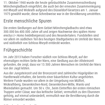
11. Oktober 1960 wurde die heute gebräuchliche Zusammenschreibung
Mönchengladbach eingeführt, die auch bei der erneuten Zusammenlegung
mit Rheydt und Wickrath aufgrund des Düsseldorf-Gesetzes am 1. Januar
1975 gewählt wurde; diese Schreibweise war in der Bevölkerung umstritten.
Erste menschliche Spuren
Die ersten Siedlungen auf dem Gebiet Mönchengladbachs sind etwa
300.000 bis 400.000 Jahre alt und zeigen Nachweise des späten
Homo
erectus
(=
Homo heidelbergensis
) und des Neandertalers. Fundstellen sind
vor allem im südlichen Teil des heutigen Stadtgebietes im Umfeld der Niers
und südöstlich von Schloss Rheydt entdeckt worden.
Frühgeschichte
Im Jahr 2013 haben Forscher südlich von Schloss Rheydt, auf der
ehemaligen rechten Seite der Niers, eine Siedlung aus der Altsteinzeit
gefunden, die zeigt, dass vor 13.500 Jahren Menschen im Umfeld der Niers
von der Jagd lebten.
Aus der Jungsteinzeit und der Bronzezeit sind zahlreiche Hügelgräber im
Hardterwald erhalten, die bereits einer bäuerlichen Kultur angehörten.
Weitere Funde wurden vor allem in der Umgebung von Mülfort,
Wickrathberg, Giesenkirchen-Nord, Giesenkirchen-Mitte, Wanlo und
Rheindahlen gemacht. Um 50 v. Chr., beim Eintreffen der ersten römischen
Truppen unter Cäsar, war das keltische Gebiet, vermutlich zu den Eburonen
gehörig, auf einmal unbesiedelt, vermutlich war die Bevölkerung durch die
Römer ermordet worden.