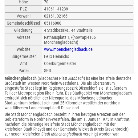
Höhe
70
PLZ
41061–41239
Vorwahl
02161, 02166
Gemeindeschlüssel
05116000
Gliederung
4 Stadtbezirke,, 44 Stadtteile
Adresse
Rathausplatz 1, {{nowrap|41061
Mönchengladbach}}
Website
www.moenchengladbach.de
Bürgermeister
Felix Heinrichs
Amt
Oberbürgermeister
Partei
SPD
Mönchengladbach
(Gladbacher Platt
Jlabbach
) ist eine kreisfreie deutsche
Großstadt im Westen Nordrhein-Westfalens. Die als Oberzentrum
eingestufte Stadt liegt im Regierungsbezirk Düsseldorf, sie ist außerdem
Teil der Metropolregion Rhein-Ruhr. Das Stadtgebiet von Mönchengladbach
erstreckt sich nördlich der Niersquelle, das Mönchengladbacher
Stadtzentrum befindet sich rund 25 Kilometer westlich der nordrhein-
westfälischen Landeshauptstadt Düsseldorf.
Die Stadt Mönchengladbach besteht in ihren heutigen Grenzen seit der
Gebietsreform in Nordrhein-Westfalen, die am 1. Januar 1975 in Kraft trat,
nachdem die bisherige kreisfreie Stadt Mönchengladbach mit der
kreisfreien Stadt Rheydt und der Gemeinde Wickrath (Kreis Grevenbroich)
zur neuen kreisfreien
Stadt Mönchengladbach
vereinigt worden war.