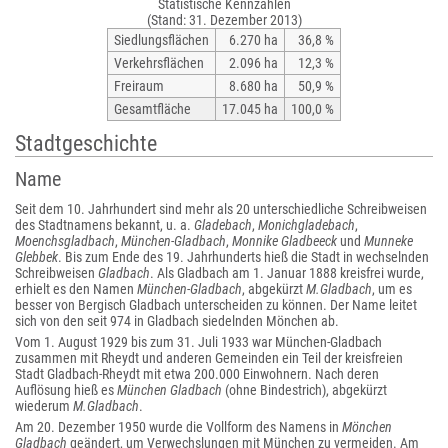
Statistische Kennzahlen
(Stand: 31. Dezember 2013)
Siedlungsflächen
6.270 ha
36,8 %
Verkehrsflächen
2.096 ha
12,3 %
Freiraum
8.680 ha
50,9 %
Gesamtfläche
17.045 ha
100,0 %
Stadtgeschichte
Name
Seit dem 10. Jahrhundert sind mehr als 20 unterschiedliche Schreibweisen
des Stadtnamens bekannt, u. a.
Gladebach
,
Monichgladebach
,
Moenchsgladbach
,
München-Gladbach
,
Monnike Gladbeeck
und
Munneke
Glebbek
. Bis zum Ende des 19. Jahrhunderts hieß die Stadt in wechselnden
Schreibweisen
Gladbach
. Als Gladbach am 1. Januar 1888 kreisfrei wurde,
erhielt es den Namen
München-Gladbach
, abgekürzt
M.Gladbach
, um es
besser von Bergisch Gladbach unterscheiden zu können. Der Name leitet
sich von den seit 974 in Gladbach siedelnden Mönchen ab.
Vom 1. August 1929 bis zum 31. Juli 1933 war München-Gladbach
zusammen mit Rheydt und anderen Gemeinden ein Teil der kreisfreien
Stadt Gladbach-Rheydt mit etwa 200.000 Einwohnern. Nach deren
Auflösung hieß es
München Gladbach
(ohne Bindestrich), abgekürzt
wiederum
M.Gladbach
.
Am 20. Dezember 1950 wurde die Vollform des Namens in
Mönchen
Gladbach
geändert, um Verwechslungen mit München zu vermeiden. Am