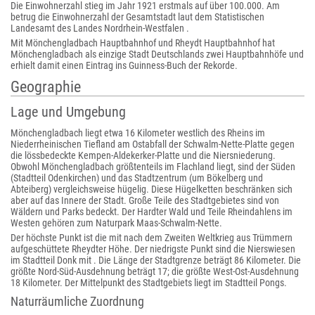
Die Einwohnerzahl stieg im Jahr 1921 erstmals auf über 100.000. Am
betrug die Einwohnerzahl der Gesamtstadt laut dem Statistischen
Landesamt des Landes Nordrhein-Westfalen .
Mit Mönchengladbach Hauptbahnhof und Rheydt Hauptbahnhof hat
Mönchengladbach als einzige Stadt Deutschlands zwei Hauptbahnhöfe und
erhielt damit einen Eintrag ins Guinness-Buch der Rekorde.
Geographie
Lage und Umgebung
Mönchengladbach liegt etwa 16 Kilometer westlich des Rheins im
Niederrheinischen Tiefland am Ostabfall der Schwalm-Nette-Platte gegen
die lössbedeckte Kempen-Aldekerker-Platte und die Niersniederung.
Obwohl Mönchengladbach größtenteils im Flachland liegt, sind der Süden
(Stadtteil Odenkirchen) und das Stadtzentrum (um Bökelberg und
Abteiberg) vergleichsweise hügelig. Diese Hügelketten beschränken sich
aber auf das Innere der Stadt. Große Teile des Stadtgebietes sind von
Wäldern und Parks bedeckt. Der Hardter Wald und Teile Rheindahlens im
Westen gehören zum Naturpark Maas-Schwalm-Nette.
Der höchste Punkt ist die mit nach dem Zweiten Weltkrieg aus Trümmern
aufgeschüttete Rheydter Höhe. Der niedrigste Punkt sind die Nierswiesen
im Stadtteil Donk mit . Die Länge der Stadtgrenze beträgt 86 Kilometer. Die
größte Nord-Süd-Ausdehnung beträgt 17; die größte West-Ost-Ausdehnung
18 Kilometer. Der Mittelpunkt des Stadtgebiets liegt im Stadtteil Pongs.
Naturräumliche Zuordnung