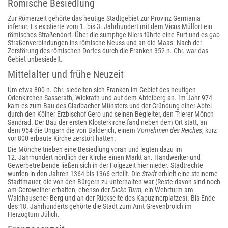
Römische Besiedlung
Zur Römerzeit gehörte das heutige Stadtgebiet zur Provinz Germania
inferior. Es existierte vom 1. bis 3. Jahrhundert mit dem Vicus Mülfort ein
römisches Straßendorf. Über die sumpfige Niers führte eine Furt und es gab
Straßenverbindungen ins römische Neuss und an die Maas. Nach der
Zerstörung des römischen Dorfes durch die Franken 352 n. Chr. war das
Gebiet unbesiedelt.
Mittelalter und frühe Neuzeit
Um etwa 800 n. Chr. siedelten sich Franken im Gebiet des heutigen
Odenkirchen-Sasserath, Wickrath und auf dem Abteiberg an. Im Jahr 974
kam es zum Bau des Gladbacher Münsters und der Gründung einer Abtei
durch den Kölner Erzbischof Gero und seinen Begleiter, den Trierer Mönch
Sandrad. Der Bau der ersten Klosterkirche fand neben dem Ort statt, an
dem 954 die Ungarn die von Balderich, einem
Vornehmen des Reiches
, kurz
vor 800 erbaute Kirche zerstört hatten.
Die Mönche trieben eine Besiedlung voran und legten dazu im
12. Jahrhundert nördlich der Kirche einen Markt an. Handwerker und
Gewerbetreibende ließen sich in der Folgezeit hier nieder. Stadtrechte
wurden in den Jahren 1364 bis 1366 erteilt. Die
Stadt
erhielt eine steinerne
Stadtmauer, die von den Bürgern zu unterhalten war (Reste davon sind noch
am Geroweiher erhalten, ebenso der
Dicke Turm
, ein Wehrturm am
Waldhausener Berg und an der Rückseite des Kapuzinerplatzes). Bis Ende
des 18. Jahrhunderts gehörte die Stadt zum Amt Grevenbroich im
Herzogtum Jülich.