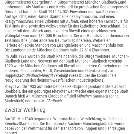
Bürgermeisterei Obergeburth in Bürgermeisterei München-Gladbach-Land
umbenannt. Als Stadtkreis und Kreisstadt im preußischen Regierungsbezirk
Düsseldorf hatte die Stadt 1919 64.031 Einwohner und war Sitz eines
Amtsgerichts, einer Handelskammer, eines Gymnasiums und eines
Realgymnasiums, eines Lykeions mit Aufbau, einer höheren Fachschule für
Textilindustrie sowie des Volksvereins für das katholische Deutschland. Sie
bildete mit dem südlich angrenzenden Rheydt einen geschlossenen
Wohnplatz von rund 130.000 Bewohnern. Sie war Hauptsitz der rheinischen
Textilindustrie (unter anderem Baumwollspinnereien, Webereien,
Färbereien) sowie Standort von Eisengießereien und Maschinenfabriken.
Die Landgemeinde München-Gladbach hatte 22.614 Einwohner.
Im Jahr 1921 wurden die Stadt Rheindahlen, die Bürgermeisterei München-
Gladbach-Land und Neuwerk mit der Stadt München-Gladbach vereinigt.
1929 wurde München-Gladbach mit Rheydt und anderen Gemeinden (unter
anderem Rheindahlen, Hardt, Giesenkirchen und Odenkirchen) zur
Doppelstadt
Gladbach-Rheydt
vereinigt (Gesetz über die kommunale
Neugliederung des rheinisch-westfälischen Industriegebiets).
Rheydt wurde 1933 auf Betreiben des Reichspropagandaministers Joseph
Goebbels, der ein gebürtiger Rheydter war, wieder eine eigenständige Stadt.
Danach hieß Alt-München-Gladbach offiziell
München Gladbach
(ohne
Bindestrich) oder kurz
M. Gladbach
.
Zweiter Weltkrieg
Am 10. Mai 1940 begann die Wehrmacht den Westfeldzug; sie fiel in die
Benelux-Staaten ein. Die Bahnstrecke Aachen–Mönchengladbach wurde
dabei von der Wehrmacht für den Transport von Truppen und Fahrzeugen
benutzt.