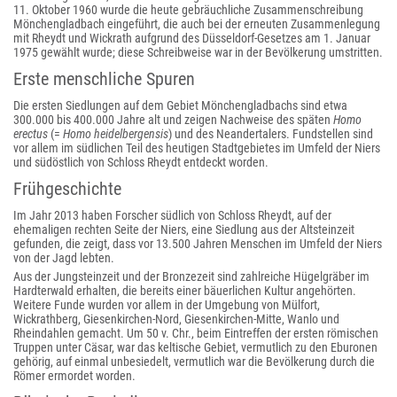
11. Oktober 1960 wurde die heute gebräuchliche Zusammenschreibung
Mönchengladbach eingeführt, die auch bei der erneuten Zusammenlegung
mit Rheydt und Wickrath aufgrund des Düsseldorf-Gesetzes am 1. Januar
1975 gewählt wurde; diese Schreibweise war in der Bevölkerung umstritten.
Erste menschliche Spuren
Die ersten Siedlungen auf dem Gebiet Mönchengladbachs sind etwa
300.000 bis 400.000 Jahre alt und zeigen Nachweise des späten
Homo
erectus
(=
Homo heidelbergensis
) und des Neandertalers. Fundstellen sind
vor allem im südlichen Teil des heutigen Stadtgebietes im Umfeld der Niers
und südöstlich von Schloss Rheydt entdeckt worden.
Frühgeschichte
Im Jahr 2013 haben Forscher südlich von Schloss Rheydt, auf der
ehemaligen rechten Seite der Niers, eine Siedlung aus der Altsteinzeit
gefunden, die zeigt, dass vor 13.500 Jahren Menschen im Umfeld der Niers
von der Jagd lebten.
Aus der Jungsteinzeit und der Bronzezeit sind zahlreiche Hügelgräber im
Hardterwald erhalten, die bereits einer bäuerlichen Kultur angehörten.
Weitere Funde wurden vor allem in der Umgebung von Mülfort,
Wickrathberg, Giesenkirchen-Nord, Giesenkirchen-Mitte, Wanlo und
Rheindahlen gemacht. Um 50 v. Chr., beim Eintreffen der ersten römischen
Truppen unter Cäsar, war das keltische Gebiet, vermutlich zu den Eburonen
gehörig, auf einmal unbesiedelt, vermutlich war die Bevölkerung durch die
Römer ermordet worden.