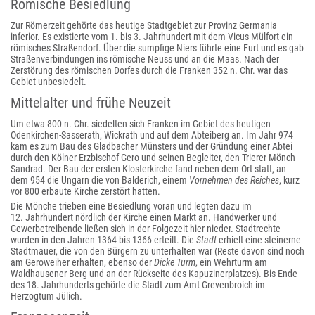
Römische Besiedlung
Zur Römerzeit gehörte das heutige Stadtgebiet zur Provinz Germania
inferior. Es existierte vom 1. bis 3. Jahrhundert mit dem Vicus Mülfort ein
römisches Straßendorf. Über die sumpfige Niers führte eine Furt und es gab
Straßenverbindungen ins römische Neuss und an die Maas. Nach der
Zerstörung des römischen Dorfes durch die Franken 352 n. Chr. war das
Gebiet unbesiedelt.
Mittelalter und frühe Neuzeit
Um etwa 800 n. Chr. siedelten sich Franken im Gebiet des heutigen
Odenkirchen-Sasserath, Wickrath und auf dem Abteiberg an. Im Jahr 974
kam es zum Bau des Gladbacher Münsters und der Gründung einer Abtei
durch den Kölner Erzbischof Gero und seinen Begleiter, den Trierer Mönch
Sandrad. Der Bau der ersten Klosterkirche fand neben dem Ort statt, an
dem 954 die Ungarn die von Balderich, einem
Vornehmen des Reiches
, kurz
vor 800 erbaute Kirche zerstört hatten.
Die Mönche trieben eine Besiedlung voran und legten dazu im
12. Jahrhundert nördlich der Kirche einen Markt an. Handwerker und
Gewerbetreibende ließen sich in der Folgezeit hier nieder. Stadtrechte
wurden in den Jahren 1364 bis 1366 erteilt. Die
Stadt
erhielt eine steinerne
Stadtmauer, die von den Bürgern zu unterhalten war (Reste davon sind noch
am Geroweiher erhalten, ebenso der
Dicke Turm
, ein Wehrturm am
Waldhausener Berg und an der Rückseite des Kapuzinerplatzes). Bis Ende
des 18. Jahrhunderts gehörte die Stadt zum Amt Grevenbroich im
Herzogtum Jülich.