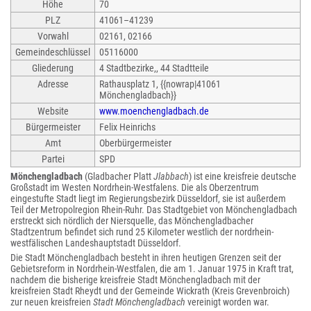
Höhe
70
PLZ
41061–41239
Vorwahl
02161, 02166
Gemeindeschlüssel
05116000
Gliederung
4 Stadtbezirke,, 44 Stadtteile
Adresse
Rathausplatz 1, {{nowrap|41061
Mönchengladbach}}
Website
www.moenchengladbach.de
Bürgermeister
Felix Heinrichs
Amt
Oberbürgermeister
Partei
SPD
Mönchengladbach
(Gladbacher Platt
Jlabbach
) ist eine kreisfreie deutsche
Großstadt im Westen Nordrhein-Westfalens. Die als Oberzentrum
eingestufte Stadt liegt im Regierungsbezirk Düsseldorf, sie ist außerdem
Teil der Metropolregion Rhein-Ruhr. Das Stadtgebiet von Mönchengladbach
erstreckt sich nördlich der Niersquelle, das Mönchengladbacher
Stadtzentrum befindet sich rund 25 Kilometer westlich der nordrhein-
westfälischen Landeshauptstadt Düsseldorf.
Die Stadt Mönchengladbach besteht in ihren heutigen Grenzen seit der
Gebietsreform in Nordrhein-Westfalen, die am 1. Januar 1975 in Kraft trat,
nachdem die bisherige kreisfreie Stadt Mönchengladbach mit der
kreisfreien Stadt Rheydt und der Gemeinde Wickrath (Kreis Grevenbroich)
zur neuen kreisfreien
Stadt Mönchengladbach
vereinigt worden war.