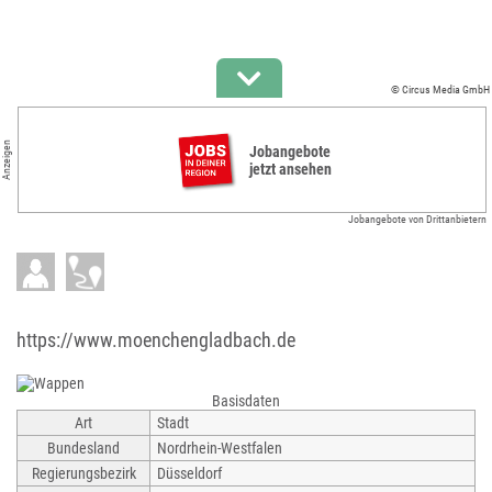
© Circus Media GmbH
Anzeigen
Jobangebote
jetzt ansehen
Jobangebote von Drittanbietern
https://www.moenchengladbach.de
Basisdaten
Art
Stadt
Bundesland
Nordrhein-Westfalen
Regierungsbezirk
Düsseldorf