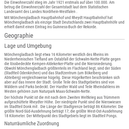
Die Einwohnerzahl stieg im Jahr 1921 erstmals auf über 100.000. Am
betrug die Einwohnerzahl der Gesamtstadt laut dem Statistischen
Landesamt des Landes Nordrhein-Westfalen .
Mit Mönchengladbach Hauptbahnhof und Rheydt Hauptbahnhof hat
Mönchengladbach als einzige Stadt Deutschlands zwei Hauptbahnhöfe und
erhielt damit einen Eintrag ins Guinness-Buch der Rekorde.
Geographie
Lage und Umgebung
Mönchengladbach liegt etwa 16 Kilometer westlich des Rheins im
Niederrheinischen Tiefland am Ostabfall der Schwalm-Nette-Platte gegen
die lössbedeckte Kempen-Aldekerker-Platte und die Niersniederung.
Obwohl Mönchengladbach größtenteils im Flachland liegt, sind der Süden
(Stadtteil Odenkirchen) und das Stadtzentrum (um Bökelberg und
Abteiberg) vergleichsweise hügelig. Diese Hügelketten beschränken sich
aber auf das Innere der Stadt. Große Teile des Stadtgebietes sind von
Wäldern und Parks bedeckt. Der Hardter Wald und Teile Rheindahlens im
Westen gehören zum Naturpark Maas-Schwalm-Nette.
Der höchste Punkt ist die mit nach dem Zweiten Weltkrieg aus Trümmern
aufgeschüttete Rheydter Höhe. Der niedrigste Punkt sind die Nierswiesen
im Stadtteil Donk mit . Die Länge der Stadtgrenze beträgt 86 Kilometer. Die
größte Nord-Süd-Ausdehnung beträgt 17; die größte West-Ost-Ausdehnung
18 Kilometer. Der Mittelpunkt des Stadtgebiets liegt im Stadtteil Pongs.
Naturräumliche Zuordnung