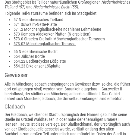
Das Stadtgebiet ist Teil der naturräumlichen Großregionen
Niederrheinisches
Tiefland (57)
und
Niederrheinische Bucht (55)
.
Folgende Teil-Naturräume befinden sich im Stadtgebiet:
57 Niederrheinisches Tiefland
571 Schwalm-Nette-Platte
571.2 Mönchengladbach-Rheindahlener Lehmebene
573 Kempen-Aldekerker Platten (Niersplatten)
573.0 Straelen-Grefrath-Mönchengladbacher Terrassen
573.02 Mönchengladbacher Terrasse
55 Niederrheinische Bucht
554 Jülicher Börde
554.22
Bedburdycker Lößplatte
554.23
Erkelenzer Lößplatte
Gewässer
Alle in Mönchengladbach entspringenden Gewässer (bzw. solche, die früher
dort entsprungen sind) werden vom Braunkohletagebau – Garzweiler II –
beeinflusst, der südlich von Mönchengladbach stattfindet. Das Gebiet
nähert sich Mönchengladbach; die Umweltauswirkungen sind erheblich.
Gladbach
Der Gladbach, welcher der Stadt ursprünglich den Namen gab, hatte seine
Quelle im Ortsteil Waldhausen in oder nahe der ehemaligen Brauerei
Hensen. Heute ist diese versiegt. Der Gladbachkanal, der ursprünglich auch
von der Gladbachquelle gespeist wurde, verläuft entlang des alten
Bachbetts zum großen Teil unterirdisch und mündet im Osten der Stadt in