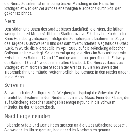
die Niers. Zu sehen ist er in Lürrip bis zur Mündung in die Niers. Im
Stadtgebiet wird der Verlauf des ehemaligen Gladbachs durch Schilder
gekennzeichnet.
Niers
Den Süden und Osten des Stadtgebietes durchfließt die Niers, die früher
wenige hundert Meter südlich der Stadtgrenze zu Erkelenz bei Kuckum im
Kreis Heinsberg entsprang. Infolge der Sümpfungsmaßnahmen im Zuge
des Tagebaus Garzweiler II und des damit verbundenen Wegfalls des Ortes
Kuckum wurde die Niersquelle im April 2006 auf die Mönchengladbacher
Golfsportanlage verlegt. Seitdem entspringt die Niers im Wasserhindernis
zwischen den Bahnen 12 und 17 und gelangt dann quer über die Fairways
der Bahnen 18 und 1 wieder in ihr altes Flussbett. Die Niers verlässt das
Stadtgebiet im Norden der Stadt an der Grenze zu Viersen unweit der
Trabrennbahn und mündet weiter nördlich, bei Gennep in den Niederlanden,
in die Maas.
Schwalm
Südwestlich der Stadtgrenze (in Wegberg) entspringt die Schwalm. Sie
mündet bei Swalmen in den Niederlanden in die Maas. Einer der Flüsse, der
auf Mönchengladbacher Stadtgebiet entspringt und in die Schwalm
mündet, ist der Knippertzbach.
Nachbargemeinden
Folgende Städte und Gemeinden grenzen an die Stadt Mönchengladbach.
Sie werden im Uhrzeigersinn, beginnend im Nordwesten genannt: