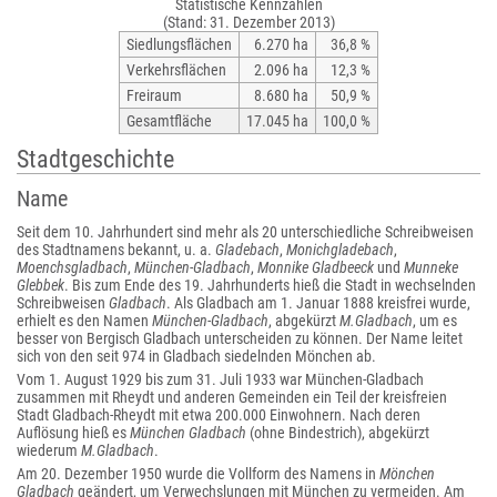
Statistische Kennzahlen
(Stand: 31. Dezember 2013)
Siedlungsflächen
6.270 ha
36,8 %
Verkehrsflächen
2.096 ha
12,3 %
Freiraum
8.680 ha
50,9 %
Gesamtfläche
17.045 ha
100,0 %
Stadtgeschichte
Name
Seit dem 10. Jahrhundert sind mehr als 20 unterschiedliche Schreibweisen
des Stadtnamens bekannt, u. a.
Gladebach
,
Monichgladebach
,
Moenchsgladbach
,
München-Gladbach
,
Monnike Gladbeeck
und
Munneke
Glebbek
. Bis zum Ende des 19. Jahrhunderts hieß die Stadt in wechselnden
Schreibweisen
Gladbach
. Als Gladbach am 1. Januar 1888 kreisfrei wurde,
erhielt es den Namen
München-Gladbach
, abgekürzt
M.Gladbach
, um es
besser von Bergisch Gladbach unterscheiden zu können. Der Name leitet
sich von den seit 974 in Gladbach siedelnden Mönchen ab.
Vom 1. August 1929 bis zum 31. Juli 1933 war München-Gladbach
zusammen mit Rheydt und anderen Gemeinden ein Teil der kreisfreien
Stadt Gladbach-Rheydt mit etwa 200.000 Einwohnern. Nach deren
Auflösung hieß es
München Gladbach
(ohne Bindestrich), abgekürzt
wiederum
M.Gladbach
.
Am 20. Dezember 1950 wurde die Vollform des Namens in
Mönchen
Gladbach
geändert, um Verwechslungen mit München zu vermeiden. Am