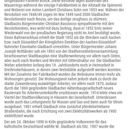
umgebauten Färberei Brinck. Diese Betriebe lagen außerhalb des
Mauerrings während der einzige Fabrikbetrieb in der Altstadt die Spinnerei
und Weberei von Anton Lambert Christians Sohn von 1853 war. Währen der
Revolution von 1848/49 zogen im Mai 1849 rund 2000 Gladbacher
Revolutionäre nach Neuss, um das dortige zeughaus zu stürmen;
Gladbachs Bürgermeister Christian Bacciocco sympathisierte mit den
Revolutionären, was wohl mit dazu beitrug, dass er 1852 trotz seiner
Wiederwahl von der preußischen Regierung nicht im Amt bestätigt wurde.
Einen Bahnanschluss erhielt die Stadt 1852 als die Strecken nach Aachen
bzw. nach Düsseldorf der Königlichen Direktion der Aachen-Düsseldorf-
Ruhrorter Eisenbahn Gladbach erreichten. Unter Bürgermeister Johann
Joseph Rottländer sah ein 1863 von der Stadtverordnetenversammlung
beschlossener Stadtbauplan eine Stadterweiterung vor allem nach Osten,
aber auch nach Norden und Westen mit Gitterstruktur vor. Die Gladbacher
Weber arbeiteten Anfang des 19. Jahrhunderts noch in Heimarbeit in
Dreifensterhäusern, in denen zwei Webstühle aufgestellt werden konnten.
Mit der Zunahme der Fabrikarbeit wurden die Webräume immer mehr als
Wohnungen genutzt. Die Wohnungsnot nahm jedoch stark zu durch die
starke Zuwanderung auswärtiger Arbeiter, vor allem nach 1870, sodass
durch die 1869 gegründete Gladbacher Aktienbaugesellschaft neues
Bauterrain für Arbeiterunterkünfte erschlossen wurde. 1914 lebte etwa ein
Viertel der Stadtbevölkerung in Häusern der Gesellschaft. Unterdessen
wurde auch das Leitungsnetz für Wasser und Gas und dann auch für Strom
ausgebaut. 1881 erhielt Gladbach eine zunächst pferdebetriebene
Straßenbahn, die nach Errichtung von zwei Elektrizitätswerken ab 1900
elektrifiziert wurde.
Der am 24. Oktober 1890 in Köln gegründete Volksverein für das
katholische Deutschland wählte M. Gladbach als Sitz. 1907 wurde die