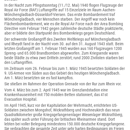
In der Nacht zum Pfingstsonntag (11./12. Mai) 1940 flogen Flugzeuge der
Royal Air Force (RAF) Luftangriffe auf 15 Einzelziele im Raum Aachen-
Mönchengladbach-Düsseldorf-Viersen. Das erste Bombardement traf
Mönchengladbach, vier Menschen starben. Der Angriff war noch kein
Flächenbombardement, wie es die Royal Air Force nach der Area Bombing
Directive vom Februar 1942 gegen zahlreiche deutsche Städte praktizierte,
aber er bildete den Startpunkt des Bombenkriegs gegen Deutschland.
Der schwerste Großangriff des Zweiten Weltkriegs auf Mönchengladbach
und Rheydt fand in der Nacht vom 30. auf den 31. August 1943 statt. Beim
letzten Großangriff am 1. Februar 1945 wurden aus 160 Flugzeugen 1200
Spreng- und 65.000 Brandbomben abgeworfen. Zum Kriegsende waren
beide Städte zu etwa zwei Dritteln zerstört; rund 2000 Zivilisten starben bei
den Luftangriffen.
Im Zeitraum vom 26. Februar bis zum 1. März 1945 besetzten Soldaten der
9. US-Armee von Süden aus das Gebiet des heutigen Mönchengladbach.
Am 1. März besetzten sie es fast kampflos.
Sie stießen im Rahmen der Operation Grenade von der Rur zum Rhein vor.
Vom 4. März bis zum 2. April 1945 war im Grenzlandstadion eine
Krankenhauseinheit mit 750 mobilen Betten stationiert, das 41st
Evacuation Hospital.
Im April 1945, kurz vor der Kapitulation der Wehrmacht, errichteten US-
Soldaten zwischen Mongshof, Wickrathberg und Hochneukirch das neun
Quadratkilometer große Kriegsgefangenenlager
Wiesenlager Wickrathberg
,
das später auch unter Führung der britischen Rheinarmee stand. Dort
lebten bei voller Belegung mindestens 150.000 deutsche Kriegsgefangene.
Sie verbrachten die gesamte Zeit unter sehr harten Bedingungen im Freien