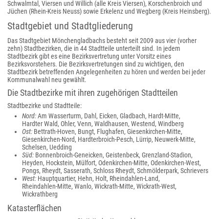
Schwalmtal, Viersen und Willich (alle Kreis Viersen), Korschenbroich und
Jüchen (Rhein-Kreis Neuss) sowie Erkelenz und Wegberg (Kreis Heinsberg).
Stadtgebiet und Stadtgliederung
Das Stadtgebiet Mönchengladbachs besteht seit 2009 aus vier (vorher
zehn) Stadtbezirken, die in 44 Stadtteile unterteilt sind. In jedem
Stadtbezirk gibt es eine Bezirksvertretung unter Vorsitz eines
Bezirksvorstehers. Die Bezirksvertretungen sind zu wichtigen, den
Stadtbezirk betreffenden Angelegenheiten zu hören und werden bei jeder
Kommunalwahl neu gewählt.
Die Stadtbezirke mit ihren zugehörigen Stadtteilen
Stadtbezirke und Stadtteile:
Nord:
Am Wasserturm, Dahl, Eicken, Gladbach, Hardt-Mitte,
Hardter Wald, Ohler, Venn, Waldhausen, Westend, Windberg
Ost:
Bettrath‑Hoven, Bungt, Flughafen, Giesenkirchen‑Mitte,
Giesenkirchen‑Nord, Hardterbroich‑Pesch, Lürrip, Neuwerk‑Mitte,
Schelsen, Uedding
Süd:
Bonnenbroich‑Geneicken, Geistenbeck, Grenzland‑Stadion,
Heyden, Hockstein, Mülfort, Odenkirchen‑Mitte, Odenkirchen‑West,
Pongs, Rheydt, Sasserath, Schloss Rheydt, Schmölderpark, Schrievers
West:
Hauptquartier, Hehn, Holt, Rheindahlen‑Land,
Rheindahlen‑Mitte, Wanlo, Wickrath-Mitte, Wickrath‑West,
Wickrathberg
Katasterflächen