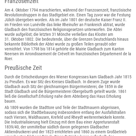
Franzosenzeit
Am 4. Oktober 1794 marschierten, während der Franzosenzeit, französische
Revolutionstruppen in das Stadtgebiet ein. Einen Tag zuvor war die Festung
Jülich übergeben worden. Als im Jahr 1801 der deutsche Kaiser Franz II.
im Frieden von Lunéville das linke Rheinufer an Frankreich abtrat, wurde
Gladbach den französischen Religionsgesetzen unterworfen. Die Abtei
wurde aufgelöst; die letzten 31 Mönche verließen das Kloster am
31. Oktober 1802. Die bedeutende, über die Grenzen Deutschlands hinaus
bekannte Bibliothek der Abtei wurde zu großen Teilen geraubt oder
vernichtet. Von 1798 bis 1814 gehörte die Mairie Gladbach zum Kanton
Neersen im Arrondissement de Crévelt im französischen Département de la
Roer.
Preußische Zeit
Durch die Entscheidungen des Wiener Kongresses kam Gladbach Jahr 1815
zu Preußen. Es war Sitz des Kreises Gladbach. In diesem Zuge wurde
Gladbach auch Sitz der gleichnamigen Bürgermeisterei, die 1859 in die
Stadt Gladbach und die Bürgermeisterei Obergeburth geteilt wurde. 1861
ließ die
Gesellschaft Erholung
nahe dem Abteiberg das Haus Erholung
bauen.
Ab 1809 wurden die Stadttore und Teile der Stadtmauern abgerissen,
sodass sich die Stadtbebauung insbesondere entlang der Ausfallstraßen
nach Viersen, Waldhausen, Krefeld und Rheydt weiterentwickeln konnte.
Die Industrialisierung hielt Einzug mit dem Bau einer Appreturanstalt
1839/40, der unmiitelbar südlich davon gelegenen Gladbacher
Aktiendruckerei und der 1823 errichteten und 1860 zu einem Großbetrieb