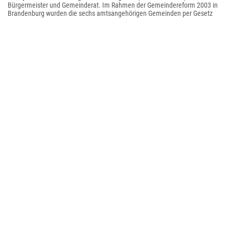
Bürgermeister und Gemeinderat. Im Rahmen der Gemeindereform 2003 in
Brandenburg wurden die sechs amtsangehörigen Gemeinden per Gesetz
zur neuen Großgemeinde Michendorf zusammengeschlossen. Der
Zwangszusammenschluss wurde von der namensgebenden Gemeinde
Michendorf vor dem Verfassungsgericht des Landes Brandenburg
angefochten. Die kommunale Verfassungsbeschwerde der Gemeinde
wurde jedoch 2005 „teils verworfen, im übrigen zurückgewiesen“.
Bevölkerungsentwicklung
Jahr
Einwohner
1875
277
1890
483
1910
1 147
1925
1 408
1933
1 941
1939
2 526
1946
3 055
1950
3 070
1964
2 990
1971
2 884
1981
2 690