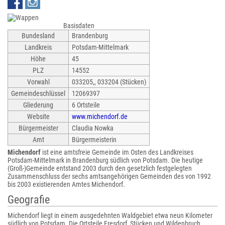
Basisdaten
Bundesland
Brandenburg
Landkreis
Potsdam-Mittelmark
Höhe
45
PLZ
14552
Vorwahl
033205,, 033204 (Stücken)
Gemeindeschlüssel
12069397
Gliederung
6 Ortsteile
Website
www.michendorf.de
Bürgermeister
Claudia Nowka
Amt
Bürgermeisterin
Michendorf
ist eine amtsfreie Gemeinde im Osten des Landkreises
Potsdam-Mittelmark in Brandenburg südlich von Potsdam. Die heutige
(Groß-)Gemeinde entstand 2003 durch den gesetzlich festgelegten
Zusammenschluss der sechs amtsangehörigen Gemeinden des von 1992
bis 2003 existierenden Amtes Michendorf.
Geografie
Michendorf liegt in einem ausgedehnten Waldgebiet etwa neun Kilometer
südlich von Potsdam. Die Ortsteile Fresdorf, Stücken und Wildenbruch