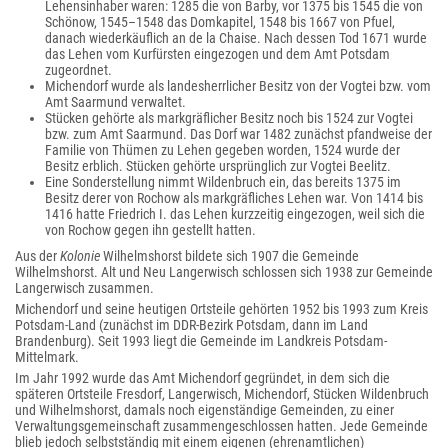
Lehensinhaber waren: 1285 die von Barby, vor 1375 bis 1545 die von
Schönow, 1545–1548 das Domkapitel, 1548 bis 1667 von Pfuel,
danach wiederkäuflich an de la Chaise. Nach dessen Tod 1671 wurde
das Lehen vom Kurfürsten eingezogen und dem Amt Potsdam
zugeordnet.
Michendorf wurde als landesherrlicher Besitz von der Vogtei bzw. vom
Amt Saarmund verwaltet.
Stücken gehörte als markgräflicher Besitz noch bis 1524 zur Vogtei
bzw. zum Amt Saarmund. Das Dorf war 1482 zunächst pfandweise der
Familie von Thümen zu Lehen gegeben worden, 1524 wurde der
Besitz erblich. Stücken gehörte ursprünglich zur Vogtei Beelitz.
Eine Sonderstellung nimmt Wildenbruch ein, das bereits 1375 im
Besitz derer von Rochow als markgräfliches Lehen war. Von 1414 bis
1416 hatte Friedrich I. das Lehen kurzzeitig eingezogen, weil sich die
von Rochow gegen ihn gestellt hatten.
Aus der
Kolonie
Wilhelmshorst bildete sich 1907 die Gemeinde
Wilhelmshorst. Alt und Neu Langerwisch schlossen sich 1938 zur Gemeinde
Langerwisch zusammen.
Michendorf und seine heutigen Ortsteile gehörten 1952 bis 1993 zum Kreis
Potsdam-Land (zunächst im DDR-Bezirk Potsdam, dann im Land
Brandenburg). Seit 1993 liegt die Gemeinde im Landkreis Potsdam-
Mittelmark.
Im Jahr 1992 wurde das Amt Michendorf gegründet, in dem sich die
späteren Ortsteile Fresdorf, Langerwisch, Michendorf, Stücken Wildenbruch
und Wilhelmshorst, damals noch eigenständige Gemeinden, zu einer
Verwaltungsgemeinschaft zusammengeschlossen hatten. Jede Gemeinde
blieb jedoch selbstständig mit einem eigenen (ehrenamtlichen)