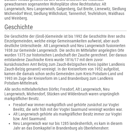
gewachsenen sogenannten Wohnplätze ohne Rechtsstatus: Alt
Langerwisch, Neu Langerwisch, Galgenberg, Gut Breite, Lienewitz, Siedlung
Michendorf West, Siedlung Willichslust, Tannenhof, Teufelshorn, Waldhaus
und Weinberg.
Geschichte
Die Geschichte der (Groß-)Gemeinde ist bis 1992 die Geschichte ihrer sechs
Einzelgemeinden, welche einige Gemeinsamkeiten aufweist, aber auch
deutliche Unterschiede. Alt Langerwisch und Neu Langerwisch fusionierten
1938 zur Gemeinde Langerwisch. Die sechs im Mittelalter angelegten Orte
wurden 1375 zur historischen Landschaft der Zauche gerechnet. Der daraus
entstandene Zauchische Kreis wurde 1816/17 mit dem zuvor
kursächsischen Amt Belzig zum Zauch-Belzigschen Kreis (später Landkreis
Zauch-Belzig genannt) vereinigt. In der Kreisreform von 1952 aufgelöst,
kamen die damals schon sechs Gemeinden zum Kreis Potsdam-Land und
1993 im Zuge der Kreisreform im Land Brandenburg zum Landkreis
Potsdam-Mittelmark.
Alle sechs mittelalterlichen Dörfer, Fresdorf, Alt Langerwisch, Neu
Langerwisch, Michendorf, Stücken und Wildenbruch waren ursprünglich
markgräflicher Besitz.
Fresdorf war immer markgräflich und gehörte zunächst zur Vogtei
Beelitz, die sehr früh mit der Vogtei Saarmund vereinigt worden war.
Alt Langerwisch gehörte als markgräflicher Besitz immer zur Vogtei
bzw. Amt Saarmund.
Neu Langerwisch war nur bis 1285 landesherrlich, es kam in diesem
Jahr an das Domkapitel in Brandenburg als Oberlehensherr.