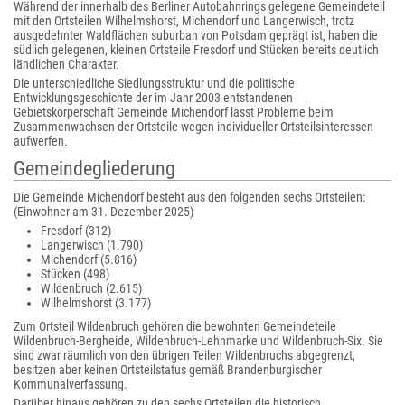
Während der innerhalb des Berliner Autobahnrings gelegene Gemeindeteil
mit den Ortsteilen Wilhelmshorst, Michendorf und Langerwisch, trotz
ausgedehnter Waldflächen suburban von Potsdam geprägt ist, haben die
südlich gelegenen, kleinen Ortsteile Fresdorf und Stücken bereits deutlich
ländlichen Charakter.
Die unterschiedliche Siedlungsstruktur und die politische
Entwicklungsgeschichte der im Jahr 2003 entstandenen
Gebietskörperschaft Gemeinde Michendorf lässt Probleme beim
Zusammenwachsen der Ortsteile wegen individueller Ortsteilsinteressen
aufwerfen.
Gemeindegliederung
Die Gemeinde Michendorf besteht aus den folgenden sechs Ortsteilen:
(Einwohner am 31. Dezember 2025)
Fresdorf (312)
Langerwisch (1.790)
Michendorf (5.816)
Stücken (498)
Wildenbruch (2.615)
Wilhelmshorst (3.177)
Zum Ortsteil Wildenbruch gehören die bewohnten Gemeindeteile
Wildenbruch-Bergheide, Wildenbruch-Lehnmarke und Wildenbruch-Six. Sie
sind zwar räumlich von den übrigen Teilen Wildenbruchs abgegrenzt,
besitzen aber keinen Ortsteilstatus gemäß Brandenburgischer
Kommunalverfassung.
Darüber hinaus gehören zu den sechs Ortsteilen die historisch