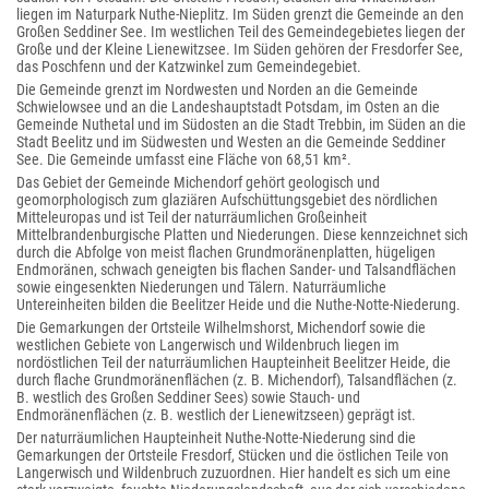
liegen im Naturpark Nuthe-Nieplitz. Im Süden grenzt die Gemeinde an den
Großen Seddiner See. Im westlichen Teil des Gemeindegebietes liegen der
Große und der Kleine Lienewitzsee. Im Süden gehören der Fresdorfer See,
das Poschfenn und der Katzwinkel zum Gemeindegebiet.
Die Gemeinde grenzt im Nordwesten und Norden an die Gemeinde
Schwielowsee und an die Landeshauptstadt Potsdam, im Osten an die
Gemeinde Nuthetal und im Südosten an die Stadt Trebbin, im Süden an die
Stadt Beelitz und im Südwesten und Westen an die Gemeinde Seddiner
See. Die Gemeinde umfasst eine Fläche von 68,51 km².
Das Gebiet der Gemeinde Michendorf gehört geologisch und
geomorphologisch zum glaziären Aufschüttungsgebiet des nördlichen
Mitteleuropas und ist Teil der naturräumlichen Großeinheit
Mittelbrandenburgische Platten und Niederungen. Diese kennzeichnet sich
durch die Abfolge von meist flachen Grundmoränenplatten, hügeligen
Endmoränen, schwach geneigten bis flachen Sander- und Talsandflächen
sowie eingesenkten Niederungen und Tälern. Naturräumliche
Untereinheiten bilden die Beelitzer Heide und die Nuthe-Notte-Niederung.
Die Gemarkungen der Ortsteile Wilhelmshorst, Michendorf sowie die
westlichen Gebiete von Langerwisch und Wildenbruch liegen im
nordöstlichen Teil der naturräumlichen Haupteinheit Beelitzer Heide, die
durch flache Grundmoränenflächen (z. B. Michendorf), Talsandflächen (z.
B. westlich des Großen Seddiner Sees) sowie Stauch- und
Endmoränenflächen (z. B. westlich der Lienewitzseen) geprägt ist.
Der naturräumlichen Haupteinheit Nuthe-Notte-Niederung sind die
Gemarkungen der Ortsteile Fresdorf, Stücken und die östlichen Teile von
Langerwisch und Wildenbruch zuzuordnen. Hier handelt es sich um eine