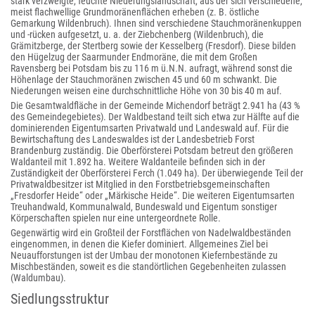
stark verzweigte, feuchte Niederungslandschaft, aus der sich verschiedene,
meist flachwellige Grundmoränenflächen erheben (z. B. östliche
Gemarkung Wildenbruch). Ihnen sind verschiedene Stauchmoränenkuppen
und -rücken aufgesetzt, u. a. der Ziebchenberg (Wildenbruch), die
Grämitzberge, der Stertberg sowie der Kesselberg (Fresdorf). Diese bilden
den Hügelzug der Saarmunder Endmoräne, die mit dem Großen
Ravensberg bei Potsdam bis zu 116 m ü.N.N. aufragt, während sonst die
Höhenlage der Stauchmoränen zwischen 45 und 60 m schwankt. Die
Niederungen weisen eine durchschnittliche Höhe von 30 bis 40 m auf.
Die Gesamtwaldfläche in der Gemeinde Michendorf beträgt 2.941 ha (43 %
des Gemeindegebietes). Der Waldbestand teilt sich etwa zur Hälfte auf die
dominierenden Eigentumsarten Privatwald und Landeswald auf. Für die
Bewirtschaftung des Landeswaldes ist der Landesbetrieb Forst
Brandenburg zuständig. Die Oberförsterei Potsdam betreut den größeren
Waldanteil mit 1.892 ha. Weitere Waldanteile befinden sich in der
Zuständigkeit der Oberförsterei Ferch (1.049 ha). Der überwiegende Teil der
Privatwaldbesitzer ist Mitglied in den Forstbetriebsgemeinschaften
„Fresdorfer Heide“ oder „Märkische Heide“. Die weiteren Eigentumsarten
Treuhandwald, Kommunalwald, Bundeswald und Eigentum sonstiger
Körperschaften spielen nur eine untergeordnete Rolle.
Gegenwärtig wird ein Großteil der Forstflächen von Nadelwaldbeständen
eingenommen, in denen die Kiefer dominiert. Allgemeines Ziel bei
Neuaufforstungen ist der Umbau der monotonen Kiefernbestände zu
Mischbeständen, soweit es die standörtlichen Gegebenheiten zulassen
(Waldumbau).
Siedlungsstruktur