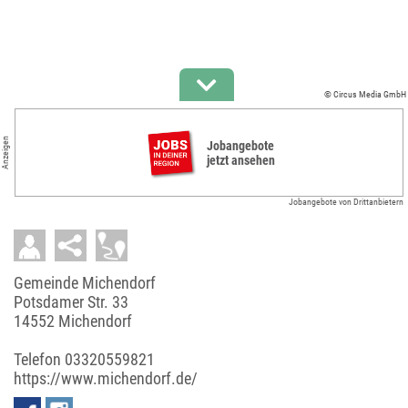
© Circus Media GmbH
Anzeigen
Jobangebote
jetzt ansehen
Jobangebote von Drittanbietern
Gemeinde Michendorf
Potsdamer Str. 33
14552 Michendorf
Telefon
03320559821
https://www.michendorf.de/