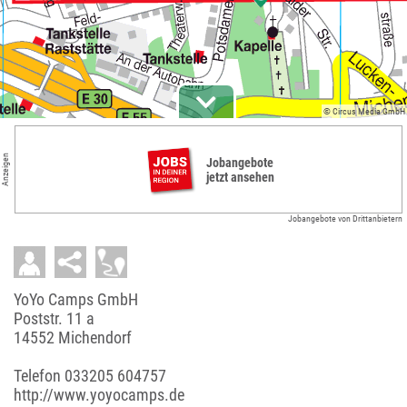
© Circus Media GmbH
Anzeigen
Jobangebote
jetzt ansehen
Jobangebote von Drittanbietern
YoYo Camps GmbH
Poststr. 11 a
14552 Michendorf
Telefon
033205 604757
http://www.yoyocamps.de