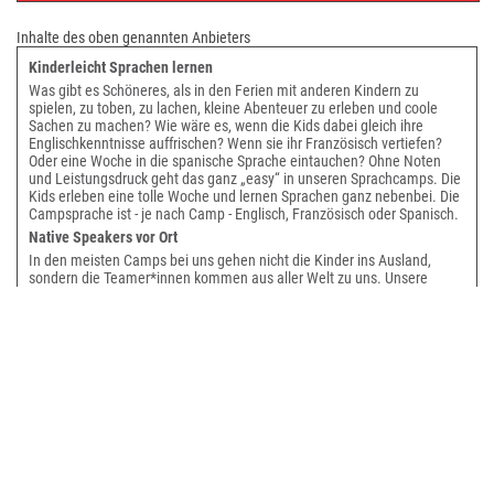
Inhalte des oben genannten Anbieters
Kinderleicht Sprachen lernen
Was gibt es Schöneres, als in den Ferien mit anderen Kindern zu
spielen, zu toben, zu lachen, kleine Abenteuer zu erleben und coole
Sachen zu machen? Wie wäre es, wenn die Kids dabei gleich ihre
Englischkenntnisse auffrischen? Wenn sie ihr Französisch vertiefen?
Oder eine Woche in die spanische Sprache eintauchen? Ohne Noten
und Leistungsdruck geht das ganz „easy“ in unseren Sprachcamps. Die
Kids erleben eine tolle Woche und lernen Sprachen ganz nebenbei. Die
Campsprache ist - je nach Camp - Englisch, Französisch oder Spanisch.
Native Speakers vor Ort
In den meisten Camps bei uns gehen nicht die Kinder ins Ausland,
sondern die Teamer*innen kommen aus aller Welt zu uns. Unsere
Sprachcamps in Deutschland sind eine kostengünstige und sichere
Alternative in Berlin, Brandenburg und Niedersachsen. Das Programm
ist ein bunter Mix aus Spielen, sportlichen und künstlerischen
Aktivitäten. Die Teamer*innen bringen nicht nur ihre Sprache und viele
coole Ideen mit, sondern auch einen Hauch der großen weiten Welt!
Ferienbetreuung mal anders
Und während die Kids Spaß haben freuen sich auch die Eltern, denn die
Kinder sind bestens betreut und verbessern ganz nebenbei spielend
ihre Sprachkenntnisse. YoYo Camps bietet seit fast 20 Jahren als
anerkannte Einrichtung der Kinder- und Jugendhilfe Feriencamps für
Kids & Teens. Die Sicherheit und das Wohlergehen eurer Kinder haben