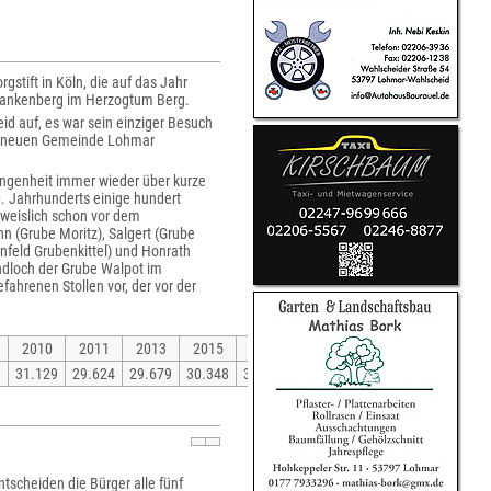
stift in Köln, die auf das Jahr
lankenberg im Herzogtum Berg.
id auf, es war sein einziger Besuch
r neuen Gemeinde Lohmar
gangenheit immer wieder über kurze
. Jahrhunderts einige hundert
hweislich schon vor dem
n (Grube Moritz), Salgert (Grube
nfeld Grubenkittel) und Honrath
dloch der Grube Walpot im
ahrenen Stollen vor, der vor der
2010
2011
2013
2015
2017
2019
2021
8
31.129
29.624
29.679
30.348
30.451
30.453
30.452
tscheiden die Bürger alle fünf