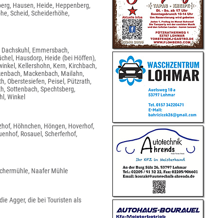
imberg, Hausen, Heide, Heppenberg,
he, Scheid, Scheiderhöhe,
), Dachskuhl, Emmersbach,
el, Hausdorp, Heide (bei Höffen),
nkel, Kellershohn, Kern, Kirchbach,
ckenbach, Mackenbach, Mailahn,
 Oberstesiefen, Peisel, Pützrath,
th, Sottenbach, Spechtsberg,
hl, Winkel
itzhof, Höhnchen, Höngen, Hoverhof,
enhof, Rosauel, Scherferhof,
chermühle, Naafer Mühle
ie Agger, die bei Touristen als