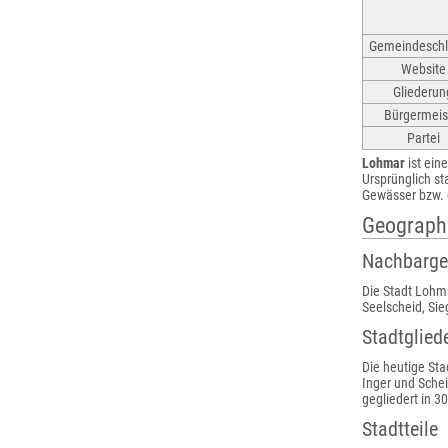
Gemeindeschl
Website
Gliederun
Bürgermeis
Partei
Lohmar
ist ein
Ursprünglich s
Gewässer bzw. 
Geograph
Nachbarg
Die Stadt Lohma
Seelscheid, Sieg
Stadtglied
Die heutige St
Inger und Sche
gegliedert in 3
Stadtteile