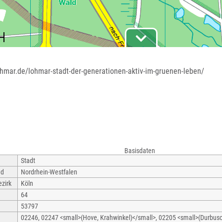
ohmar.de/lohmar-stadt-der-generationen-aktiv-im-gruenen-leben/
Basisdaten
Stadt
nd
Nordrhein-Westfalen
zirk
Köln
64
53797
02246, 02247 <small>(Hove, Krahwinkel)</small>, 02205 <small>(Durbusch