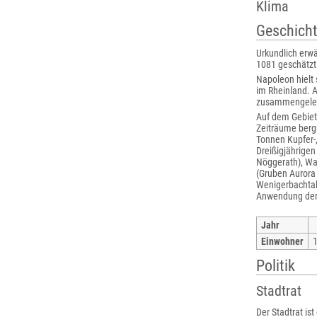
Klima
Geschich
Urkundlich erwä
1081 geschätzt 
Napoleon hielt 
im Rheinland. 
zusammengelegt
Auf dem Gebiet 
Zeiträume bergm
Tonnen Kupfer-
Dreißigjährigen
Nöggerath), Wah
(Gruben Aurora
Wenigerbachtal 
Anwendung der 
Jahr
Einwohner
Politik
Stadtrat
Der Stadtrat i