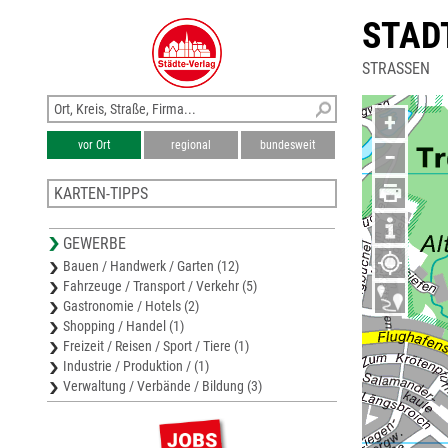
STAD
STRASSEN
+
vor Ort
regional
bundesweit
−
KARTEN-TIPPS
Karte Rhein-Sieg-Kreis
GEWERBE
Stadtplan Troisdorf
Bauen / Handwerk / Garten (12)
Stadtplan Rösrath
Fahrzeuge / Transport / Verkehr (5)
Stadtplan Sankt Augustin
Gastronomie / Hotels (2)
Stadtplan Hennef
Shopping / Handel (1)
Freizeit / Reisen / Sport / Tiere (1)
Industrie / Produktion / (1)
Verwaltung / Verbände / Bildung (3)