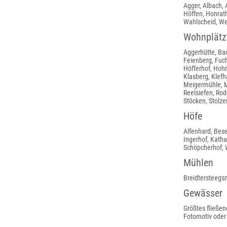
Agger, Albach, 
Höffen, Honrat
Wahlscheid, We
Wohnplätz
Aggerhütte, Ba
Feienberg, Fuc
Höfferhof, Hohn
Klasberg, Klef
Meigermühle, M
Reelsiefen, Rod
Stöcken, Stolze
Höfe
Alfenhard, Bese
Ingerhof, Katha
Schöpcherhof, 
Mühlen
Breidtersteeg
Gewässer
Größtes fließen
Fotomotiv oder