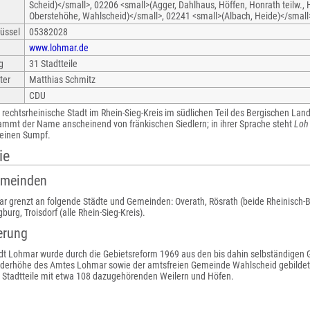
Scheid)</small>, 02206 <small>(Agger, Dahlhaus, Höffen, Honrath teilw.
Oberstehöhe, Wahlscheid)</small>, 02241 <small>(Albach, Heide)</small
üssel
05382028
www.lohmar.de
g
31 Stadtteile
ter
Matthias Schmitz
CDU
e rechtsrheinische Stadt im Rhein-Sieg-Kreis im südlichen Teil des Bergischen La
tammt der Name anscheinend von fränkischen Siedlern; in ihrer Sprache steht
Loh
einen Sumpf.
ie
emeinden
r grenzt an folgende Städte und Gemeinden: Overath, Rösrath (beide Rheinisch-B
burg, Troisdorf (alle Rhein-Sieg-Kreis).
erung
adt Lohmar wurde durch die Gebietsreform 1969 aus den bis dahin selbständigen 
iderhöhe des Amtes Lohmar sowie der amtsfreien Gemeinde Wahlscheid gebildet.
0 Stadtteile mit etwa 108 dazugehörenden Weilern und Höfen.