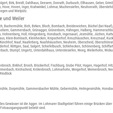
Algert, Birk, Breidt, Dahlhaus, Deesem, Donrath, Durbusch, Ellhausen, Geber, Gr
h, Hove, Hoven, Inger, Krahwinkel, Lohmar, Muchensiefen, Neuhonrath, Oberstehö
egen und Wielpütz.
e und Weiler
ch, Bachermühle, Bich, Birken, Bloch, Bombach, Breideneichen, Büchel (bei Naaf
hsfarm, Gammersbach, Grünagger, Grünenborn, Hähngen, Halberg, Hammerschbüch
, Hohnenberg, Holl, Höngesberg, Honsbach, Ingersauel, Jexmühle, Jüchen, Kattwi
haus, Klein-Bombach, Kleinhecken, Knipscherhof, Kreuzhäuschen, Kreuznaaf, Ku
ünchhof, Naaf, Naaferberg, Naafshäuschen, Neuheim, Oberscheid, Oberschönrath,
derhof, Röttgen, Saal, Salgert, Schiefelbusch, Schlehecken, Schönenberg, Schiffar
nbach, Stumpf, Ungertz, Unterdahlhaus, Unterstesiefen, Weeg, Weilerhohn, Wicku
nbroich, Birkhof, Broich, Brückerhof, Fischburg, Grube Pilot, Hagen, Hagerhof, H
rinenbach, Kirchscheid, Krölenbroich, Lohmarhohn, Meigerhof, Meinenbroich, Neu
Windlöck
smühle, Dorpmühle, Gammersbacher Mühle, Gebermühle, Helmgesmühle, Honsba
des Gewässer ist die Agger. Im Lohmarer Stadtgebiet führen einige Brücken über d
 Fotoausgangspunkt beliebt sind.