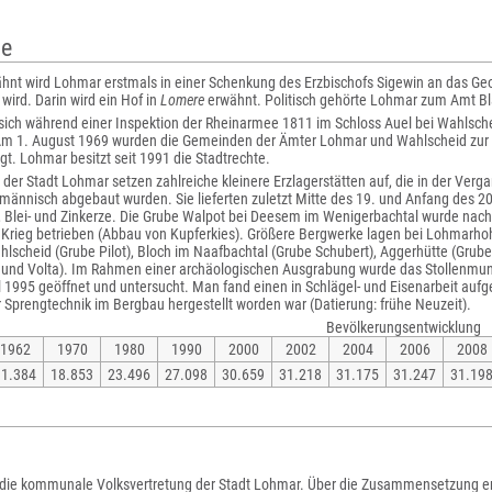
te
hnt wird Lohmar erstmals in einer Schenkung des Erzbischofs Sigewin an das Georg
wird. Darin wird ein Hof in
Lomere
erwähnt. Politisch gehörte Lohmar zum Amt B
sich während einer Inspektion der Rheinarmee 1811 im Schloss Auel bei Wahlsche
Am 1. August 1969 wurden die Gemeinden der Ämter Lohmar und Wahlscheid zu
. Lohmar besitzt seit 1991 die Stadtrechte.
der Stadt Lohmar setzen zahlreiche kleinere Erzlagerstätten auf, die in der Ver
ännisch abgebaut wurden. Sie lieferten zuletzt Mitte des 19. und Anfang des 20
, Blei- und Zinkerze. Die Grube Walpot bei Deesem im Wenigerbachtal wurde nac
 Krieg betrieben (Abbau von Kupferkies). Größere Bergwerke lagen bei Lohmarhoh
lscheid (Grube Pilot), Bloch im Naafbachtal (Grube Schubert), Aggerhütte (Grube
 und Volta). Im Rahmen einer archäologischen Ausgrabung wurde das Stollenmun
1995 geöffnet und untersucht. Man fand einen in Schlägel- und Eisenarbeit aufgef
Sprengtechnik im Bergbau hergestellt worden war (Datierung: frühe Neuzeit).
Bevölkerungsentwicklung
1962
1970
1980
1990
2000
2002
2004
2006
2008
11.384
18.853
23.496
27.098
30.659
31.218
31.175
31.247
31.19
st die kommunale Volksvertretung der Stadt Lohmar. Über die Zusammensetzung en