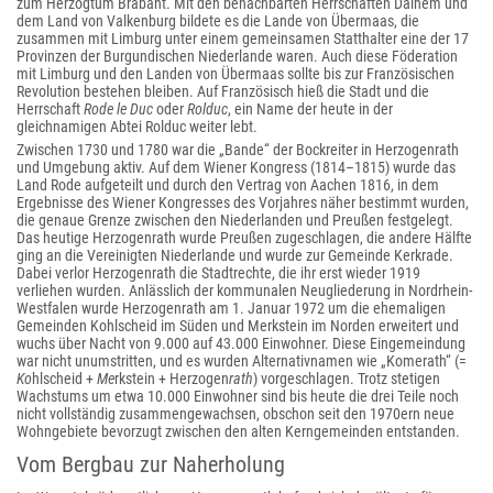
zum Herzogtum Brabant. Mit den benachbarten Herrschaften Dalhem und
dem Land von Valkenburg bildete es die Lande von Übermaas, die
zusammen mit Limburg unter einem gemeinsamen Statthalter eine der 17
Provinzen der Burgundischen Niederlande waren. Auch diese Föderation
mit Limburg und den Landen von Übermaas sollte bis zur Französischen
Revolution bestehen bleiben. Auf Französisch hieß die Stadt und die
Herrschaft
Rode le Duc
oder
Rolduc
, ein Name der heute in der
gleichnamigen Abtei Rolduc weiter lebt.
Zwischen 1730 und 1780 war die „Bande“ der Bockreiter in Herzogenrath
und Umgebung aktiv. Auf dem Wiener Kongress (1814–1815) wurde das
Land Rode aufgeteilt und durch den Vertrag von Aachen 1816, in dem
Ergebnisse des Wiener Kongresses des Vorjahres näher bestimmt wurden,
die genaue Grenze zwischen den Niederlanden und Preußen festgelegt.
Das heutige Herzogenrath wurde Preußen zugeschlagen, die andere Hälfte
ging an die Vereinigten Niederlande und wurde zur Gemeinde Kerkrade.
Dabei verlor Herzogenrath die Stadtrechte, die ihr erst wieder 1919
verliehen wurden. Anlässlich der kommunalen Neugliederung in Nordrhein-
Westfalen wurde Herzogenrath am 1. Januar 1972 um die ehemaligen
Gemeinden Kohlscheid im Süden und Merkstein im Norden erweitert und
wuchs über Nacht von 9.000 auf 43.000 Einwohner. Diese Eingemeindung
war nicht unumstritten, und es wurden Alternativnamen wie „Komerath“ (=
Ko
hlscheid +
Me
rkstein + Herzogen
rath
) vorgeschlagen. Trotz stetigen
Wachstums um etwa 10.000 Einwohner sind bis heute die drei Teile noch
nicht vollständig zusammengewachsen, obschon seit den 1970ern neue
Wohngebiete bevorzugt zwischen den alten Kerngemeinden entstanden.
Vom Bergbau zur Naherholung