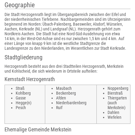
Geographie
Die Stadt Herzogenrath liegt im Übergangsbereich zwischen der Eifel und
der niederrheinischen Tiefebene. Nachbargemeinden sind im Uhrzeigersinn
beginnend im Norden: Übach-Palenberg, Baesweiler, Alsdorf, Würselen,
Aachen, Kerkrade (NL) und Landgraaf (NL). Herzogenrath gehört zum
Nordkreis Aachen. Die Stadt hat eine Nord-Süd-Ausdehnung von etwa
14 km, in der West-Ost-Achse sind es nur zwischen 1,5 km und 4 km. Auf
einer Länge von knapp 9 km ist die westliche Stadtgrenze die
Landesgrenze zu den Niederlanden, im Wesentlichen zur Stadt Kerkrade.
Stadtgliederung
Herzogenrath besteht aus den drei Stadtteilen Herzogenrath, Merkstein
und Kohlscheid, die sich wiederum in Ortsteile aufteilen:
Kernstadt Herzogenrath
Straß
Maubach
Noppenberg
Kohlberg
Beckenberg
Bierstraß
Gasse
Afden
Thiergarten
Hegge(n)
Niederbardenberg
(auch
Pesch
Ruif
Merkstein)
Dahlen
Wefelen
Ehemalige Gemeinde Merkstein