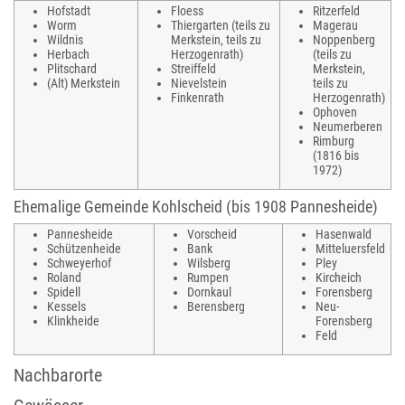
Hofstadt
Floess
Ritzerfeld
Worm
Thiergarten (teils zu
Magerau
Wildnis
Merkstein, teils zu
Noppenberg
Herbach
Herzogenrath)
(teils zu
Plitschard
Streiffeld
Merkstein,
(Alt) Merkstein
Nievelstein
teils zu
Finkenrath
Herzogenrath)
Ophoven
Neumerberen
Rimburg
(1816 bis
1972)
Ehemalige Gemeinde Kohlscheid (bis 1908 Pannesheide)
Pannesheide
Vorscheid
Hasenwald
Schützenheide
Bank
Mitteluersfeld
Schweyerhof
Wilsberg
Pley
Roland
Rumpen
Kircheich
Spidell
Dornkaul
Forensberg
Kessels
Berensberg
Neu-
Klinkheide
Forensberg
Feld
Nachbarorte