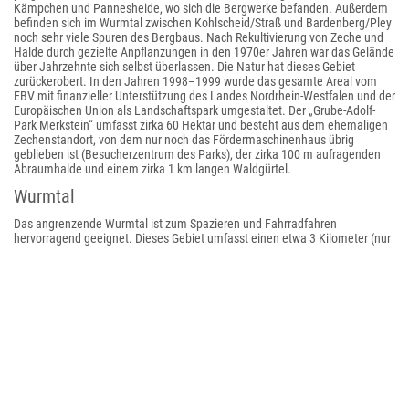
Kämpchen und Pannesheide, wo sich die Bergwerke befanden. Außerdem
befinden sich im Wurmtal zwischen Kohlscheid/Straß und Bardenberg/Pley
noch sehr viele Spuren des Bergbaus. Nach Rekultivierung von Zeche und
Halde durch gezielte Anpflanzungen in den 1970er Jahren war das Gelände
über Jahrzehnte sich selbst überlassen. Die Natur hat dieses Gebiet
zurückerobert. In den Jahren 1998–1999 wurde das gesamte Areal vom
EBV mit finanzieller Unterstützung des Landes Nordrhein-Westfalen und der
Europäischen Union als Landschaftspark umgestaltet. Der „Grube-Adolf-
Park Merkstein“ umfasst zirka 60 Hektar und besteht aus dem ehemaligen
Zechenstandort, von dem nur noch das Fördermaschinenhaus übrig
geblieben ist (Besucherzentrum des Parks), der zirka 100 m aufragenden
Abraumhalde und einem zirka 1 km langen Waldgürtel.
Wurmtal
Das angrenzende Wurmtal ist zum Spazieren und Fahrradfahren
hervorragend geeignet. Dieses Gebiet umfasst einen etwa 3 Kilometer (nur
der Herzogenrather Teil des Wurmtales) langen Abschnitt des
Flachlandflusses Wurm, welcher zwischen Herzogenrath und Übach-
Palenberg die Staatsgrenze zwischen den Niederlanden und Nordrhein-
Westfalen bildet. Die bis zu 8 Meter breite Wurm mäandriert zunächst in
teilweise weit ausholenden Bögen durch eine vorwiegend mit Silberweiden,
Erlen, Eschen, Weidensträuchern und Hochstaudenfluren dicht bewachsene
Aue. Gleit- und teilweise mehrere Meter hohe Prallhänge, sandig-schottrige
und teils auch lehmige Mäanderinseln und durch natürliche
Laufverlagerungen als Altwasser und Altarme abgeschnürte ehemalige
Flussabschnitte kennzeichnen das renaturierte Fließgewässer. Früher als
Feuchtgrünland genutzte Flächen sind inzwischen zum Teil der Sukzession