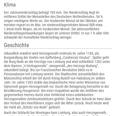
Klima
Der Jahresniederschlag beträgt 760 mm. Der Niederschlag liegt im
mittleren Drittel der Messstellen des Deutschen Wetterdienstes. 54 %
zeigen niedrigere Werte an. Der trockenste Monat ist der Oktober; am
meisten regnet es im Mai. Im niederschlagreichsten Monat fällt etwa
1,4mal mehr Regen, als im trockensten Monat. Die jahreszeitlichen
Niederschlagschwankungen liegen im unteren Drittel. In nur 1 % aller Orte
schwankt der monatliche Niederschlag weniger.
Geschichte
Urkundlich erwähnt wird Herzogenrath erstmals im Jahre 1104, als
Burgsiedlung der Grafen von Saffenberg „Castrensis Viculus“. Später geht
die Burg Rode an die Herzöge von Limburg und wird schließlich 1282 unter
dem Namen „’s Hertogenrode“, sinngemäß „des Herzogs Rodung“,
urkundlich belegt. Bis zur Französischen Revolution blieb es in
Personalunion mit Limburg vereint. Die Stadtrechte (einschließlich des
Münzrechts) erhielt der Ort durch König Rudolf von Habsburg im selben
Jahr. Im Jahre 1283 rückte das brabantische Heer unter Winnemar von
Gijmenich gegen Herzogenrath vor. Durch die Belagerung herrschte in der
Bevölkerung Hungersnot. Bei einer Inspektion wurde der Anführer des
gegnerischen Heeres durch eine Heldentat eines unbekannten
Herzogenrather Armbrustschützen getötet. Durch den Schock im Heer über
den Verlust des Heerführers zogen sich die Ritter zurück. Noch heute wird
der Held als „Schütz von Rode“ gefeiert.
Nach der Schlacht bei Worringen kam Limburg, also auch Herzogenrath,