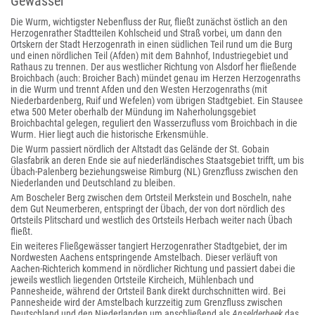
Gewässer
Die Wurm, wichtigster Nebenfluss der Rur, fließt zunächst östlich an den
Herzogenrather Stadtteilen Kohlscheid und Straß vorbei, um dann den
Ortskern der Stadt Herzogenrath in einen südlichen Teil rund um die Burg
und einen nördlichen Teil (Afden) mit dem Bahnhof, Industriegebiet und
Rathaus zu trennen. Der aus westlicher Richtung von Alsdorf her fließende
Broichbach (auch: Broicher Bach) mündet genau im Herzen Herzogenraths
in die Wurm und trennt Afden und den Westen Herzogenraths (mit
Niederbardenberg, Ruif und Wefelen) vom übrigen Stadtgebiet. Ein Stausee
etwa 500 Meter oberhalb der Mündung im Naherholungsgebiet
Broichbachtal gelegen, reguliert den Wasserzufluss vom Broichbach in die
Wurm. Hier liegt auch die historische Erkensmühle.
Die Wurm passiert nördlich der Altstadt das Gelände der St. Gobain
Glasfabrik an deren Ende sie auf niederländisches Staatsgebiet trifft, um bis
Übach-Palenberg beziehungsweise Rimburg (NL) Grenzfluss zwischen den
Niederlanden und Deutschland zu bleiben.
Am Boscheler Berg zwischen dem Ortsteil Merkstein und Boscheln, nahe
dem Gut Neumerberen, entspringt der Übach, der von dort nördlich des
Ortsteils Plitschard und westlich des Ortsteils Herbach weiter nach Übach
fließt.
Ein weiteres Fließgewässer tangiert Herzogenrather Stadtgebiet, der im
Nordwesten Aachens entspringende Amstelbach. Dieser verläuft von
Aachen-Richterich kommend in nördlicher Richtung und passiert dabei die
jeweils westlich liegenden Ortsteile Kircheich, Mühlenbach und
Pannesheide, während der Ortsteil Bank direkt durchschnitten wird. Bei
Pannesheide wird der Amstelbach kurzzeitig zum Grenzfluss zwischen
Deutschland und den Niederlanden um anschließend als
Anselderbeek
das