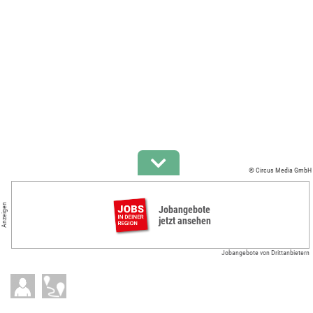
© Circus Media GmbH
Anzeigen
Jobangebote
jetzt ansehen
Jobangebote von Drittanbietern