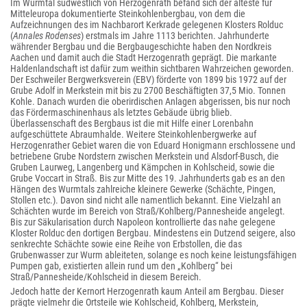
Im Wurmtal südwestlich von Herzogenrath befand sich der älteste für
Mitteleuropa dokumentierte Steinkohlenbergbau, von dem die
Aufzeichnungen des im Nachbarort Kerkrade gelegenen Klosters Rolduc
(
Annales Rodenses
) erstmals im Jahre 1113 berichten. Jahrhunderte
währender Bergbau und die Bergbaugeschichte haben den Nordkreis
Aachen und damit auch die Stadt Herzogenrath geprägt. Die markante
Haldenlandschaft ist dafür zum weithin sichtbaren Wahrzeichen geworden.
Der Eschweiler Bergwerksverein (EBV) förderte von 1899 bis 1972 auf der
Grube Adolf in Merkstein mit bis zu 2700 Beschäftigten 37,5 Mio. Tonnen
Kohle. Danach wurden die oberirdischen Anlagen abgerissen, bis nur noch
das Fördermaschinenhaus als letztes Gebäude übrig blieb.
Überlassenschaft des Bergbaus ist die mit Hilfe einer Lorenbahn
aufgeschüttete Abraumhalde. Weitere Steinkohlenbergwerke auf
Herzogenrather Gebiet waren die von Eduard Honigmann erschlossene und
betriebene Grube Nordstern zwischen Merkstein und Alsdorf-Busch, die
Gruben Laurweg, Langenberg und Kämpchen in Kohlscheid, sowie die
Grube Voccart in Straß. Bis zur Mitte des 19. Jahrhunderts gab es an den
Hängen des Wurmtals zahlreiche kleinere Gewerke (Schächte, Pingen,
Stollen etc.). Davon sind nicht alle namentlich bekannt. Eine Vielzahl an
Schächten wurde im Bereich von Straß/Kohlberg/Pannesheide angelegt.
Bis zur Säkularisation durch Napoleon kontrollierte das nahe gelegene
Kloster Rolduc den dortigen Bergbau. Mindestens ein Dutzend seigere, also
senkrechte Schächte sowie eine Reihe von Erbstollen, die das
Grubenwasser zur Wurm ableiteten, solange es noch keine leistungsfähigen
Pumpen gab, existierten allein rund um den „Kohlberg“ bei
Straß/Pannesheide/Kohlscheid in diesem Bereich.
Jedoch hatte der Kernort Herzogenrath kaum Anteil am Bergbau. Dieser
prägte vielmehr die Ortsteile wie Kohlscheid, Kohlberg, Merkstein,