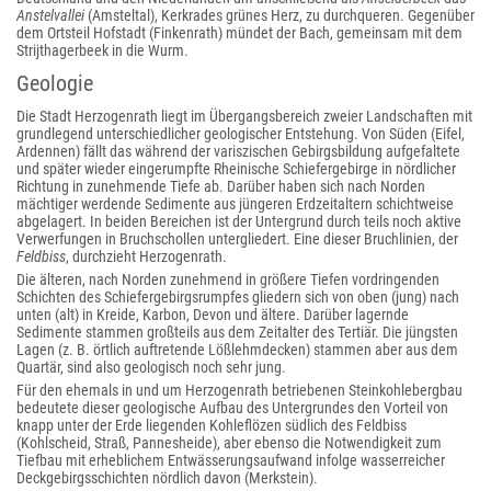
Anstelvallei
(Amsteltal), Kerkrades grünes Herz, zu durchqueren. Gegenüber
dem Ortsteil Hofstadt (Finkenrath) mündet der Bach, gemeinsam mit dem
Strijthagerbeek in die Wurm.
Geologie
Die Stadt Herzogenrath liegt im Übergangsbereich zweier Landschaften mit
grundlegend unterschiedlicher geologischer Entstehung. Von Süden (Eifel,
Ardennen) fällt das während der variszischen Gebirgsbildung aufgefaltete
und später wieder eingerumpfte Rheinische Schiefergebirge in nördlicher
Richtung in zunehmende Tiefe ab. Darüber haben sich nach Norden
mächtiger werdende Sedimente aus jüngeren Erdzeitaltern schichtweise
abgelagert. In beiden Bereichen ist der Untergrund durch teils noch aktive
Verwerfungen in Bruchschollen untergliedert. Eine dieser Bruchlinien, der
Feldbiss
, durchzieht Herzogenrath.
Die älteren, nach Norden zunehmend in größere Tiefen vordringenden
Schichten des Schiefergebirgsrumpfes gliedern sich von oben (jung) nach
unten (alt) in Kreide, Karbon, Devon und ältere. Darüber lagernde
Sedimente stammen großteils aus dem Zeitalter des Tertiär. Die jüngsten
Lagen (z. B. örtlich auftretende Lößlehmdecken) stammen aber aus dem
Quartär, sind also geologisch noch sehr jung.
Für den ehemals in und um Herzogenrath betriebenen Steinkohlebergbau
bedeutete dieser geologische Aufbau des Untergrundes den Vorteil von
knapp unter der Erde liegenden Kohleflözen südlich des Feldbiss
(Kohlscheid, Straß, Pannesheide), aber ebenso die Notwendigkeit zum
Tiefbau mit erheblichem Entwässerungsaufwand infolge wasserreicher
Deckgebirgsschichten nördlich davon (Merkstein).