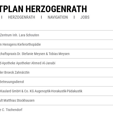
TPLAN HERZOGENRATH
HERZOGENRATH
NAVIGATION
JOBS
entrum Inh. Lara Schouten
en Hensgens Kieferorthopädie
haftspraxis Dr. Stefanie Meysen & Tobias Meysen
d-Apotheke Apotheker Ahmed Al-Janabi
 der Broeck Zahnärztin
 Betreuungsdienst
 Kaulard GmbH & Co. KG Augenoptik-Horakustik-Pädakustik
ult Matthias Stockhausen
e C. Tischendorf