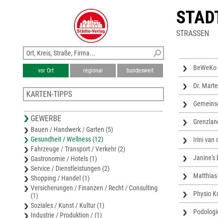
STAD
STRASSEN
BeWeKo Z
vor Ort
regional
bundesweit
Dr. Mart
KARTEN-TIPPS
Gemeinsc
Stadtplan Würselen
GEWERBE
Stadtplan Übach-Palenberg
Grenzlan
Bauen / Handwerk / Garten (5)
Stadtplan Alsdorf
Gesundheit / Wellness (12)
Irini van
Karte Aachen
Fahrzeuge / Transport / Verkehr (2)
Stadtplan Aachen
Janine's
Gastronomie / Hotels (1)
Service / Dienstleistungen (2)
Matthias
Shopping / Handel (1)
Versicherungen / Finanzen / Recht / Consulting
Physio K
(1)
Soziales / Kunst / Kultur (1)
Podologi
Industrie / Produktion / (1)