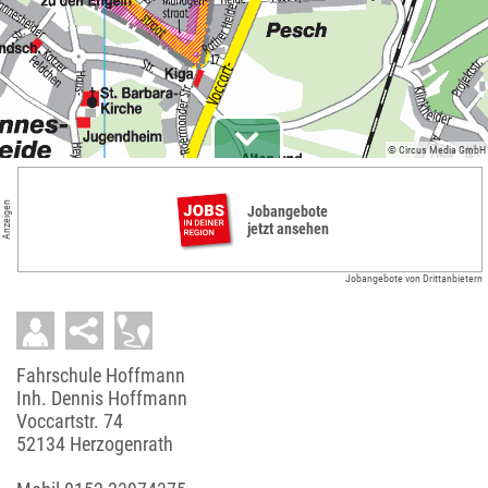
© Circus Media GmbH
Anzeigen
Jobangebote
jetzt ansehen
Jobangebote von Drittanbietern
Fahrschule Hoffmann
Inh. Dennis Hoffmann
Voccartstr. 74
52134 Herzogenrath