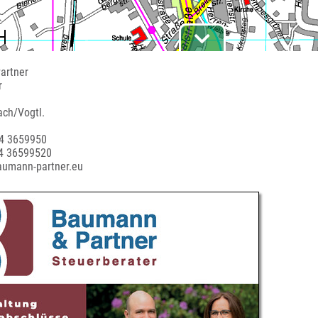
artner
r
ch/Vogtl.
44 3659950
44 36599520
aumann-partner.eu