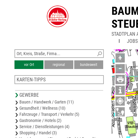
BAUM
STEU
STADTPLAN 
JOBS
+
vor Ort
regional
bundesweit
−
KARTEN-TIPPS
Stadtplan Falkenstein/Vogtland
GEWERBE
Stadtplan Reichenbach (Vogtl.)
Bauen / Handwerk / Garten (11)
Stadtplan Klingenthal
Gesundheit / Wellness (10)
Stadtplan Wilkau-Haßlau
Fahrzeuge / Transport / Verkehr (5)
Karte Zwickau
Gastronomie / Hotels (2)
Service / Dienstleistungen (4)
Shopping / Handel (3)