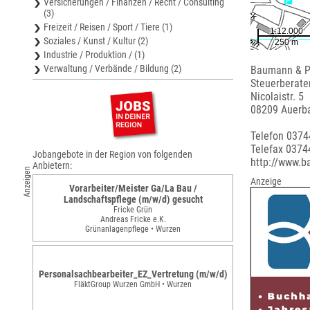
Versicherungen / Finanzen / Recht / Consulting
(3)
Freizeit / Reisen / Sport / Tiere (1)
Soziales / Kunst / Kultur (2)
Industrie / Produktion / (1)
Verwaltung / Verbände / Bildung (2)
Baumann & P
Steuerberate
Nicolaistr. 5
08209 Auerba
Telefon 037
Telefax 037
Jobangebote in der Region von folgenden
http://www.b
Anbietern:
Anzeigen
Anzeige
Vorarbeiter/Meister Ga/La Bau /
Landschaftspflege (m/w/d) gesucht
Fricke Grün
Andreas Fricke e.K.
Grünanlagenpflege • Wurzen
Personalsachbearbeiter_EZ_Vertretung (m/w/d)
FläktGroup Wurzen GmbH • Wurzen