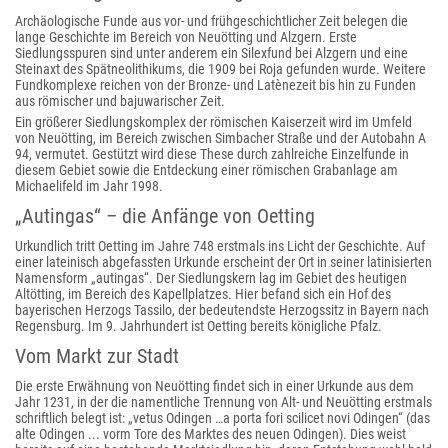
Archäologische Funde aus vor- und frühgeschichtlicher Zeit belegen die
lange Geschichte im Bereich von Neuötting und Alzgern. Erste
Siedlungsspuren sind unter anderem ein Silexfund bei Alzgern und eine
Steinaxt des Spätneolithikums, die 1909 bei Roja gefunden wurde. Weitere
Fundkomplexe reichen von der Bronze- und Latènezeit bis hin zu Funden
aus römischer und bajuwarischer Zeit.
Ein größerer Siedlungskomplex der römischen Kaiserzeit wird im Umfeld
von Neuötting, im Bereich zwischen Simbacher Straße und der Autobahn A
94, vermutet. Gestützt wird diese These durch zahlreiche Einzelfunde in
diesem Gebiet sowie die Entdeckung einer römischen Grabanlage am
Michaelifeld im Jahr 1998.
„Autingas“ – die Anfänge von Oetting
Urkundlich tritt Oetting im Jahre 748 erstmals ins Licht der Geschichte. Auf
einer lateinisch abgefassten Urkunde erscheint der Ort in seiner latinisierten
Namensform „autingas“. Der Siedlungskern lag im Gebiet des heutigen
Altötting, im Bereich des Kapellplatzes. Hier befand sich ein Hof des
bayerischen Herzogs Tassilo, der bedeutendste Herzogssitz in Bayern nach
Regensburg. Im 9. Jahrhundert ist Oetting bereits königliche Pfalz.
Vom Markt zur Stadt
Die erste Erwähnung von Neuötting findet sich in einer Urkunde aus dem
Jahr 1231, in der die namentliche Trennung von Alt- und Neuötting erstmals
schriftlich belegt ist: „vetus Odingen …a porta fori scilicet novi Odingen“ (das
alte Odingen ... vorm Tore des Marktes des neuen Odingen). Dies weist