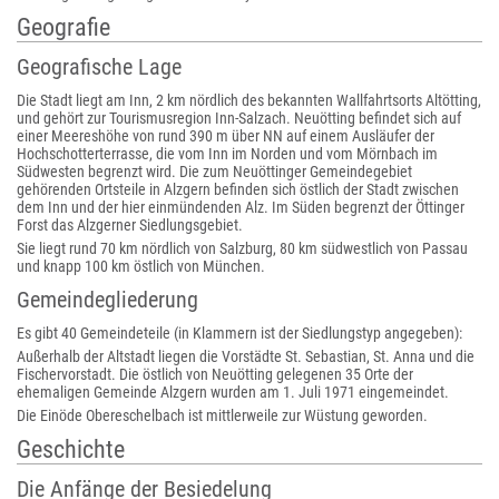
Geografie
Geografische Lage
Die Stadt liegt am Inn, 2 km nördlich des bekannten Wallfahrtsorts Altötting,
und gehört zur Tourismusregion Inn-Salzach. Neuötting befindet sich auf
einer Meereshöhe von rund 390 m über NN auf einem Ausläufer der
Hochschotterterrasse, die vom Inn im Norden und vom Mörnbach im
Südwesten begrenzt wird. Die zum Neuöttinger Gemeindegebiet
gehörenden Ortsteile in Alzgern befinden sich östlich der Stadt zwischen
dem Inn und der hier einmündenden Alz. Im Süden begrenzt der Öttinger
Forst das Alzgerner Siedlungsgebiet.
Sie liegt rund 70 km nördlich von Salzburg, 80 km südwestlich von Passau
und knapp 100 km östlich von München.
Gemeindegliederung
Es gibt 40 Gemeindeteile (in Klammern ist der Siedlungstyp angegeben):
Außerhalb der Altstadt liegen die Vorstädte St. Sebastian, St. Anna und die
Fischervorstadt. Die östlich von Neuötting gelegenen 35 Orte der
ehemaligen Gemeinde Alzgern wurden am 1. Juli 1971 eingemeindet.
Die Einöde Obereschelbach ist mittlerweile zur Wüstung geworden.
Geschichte
Die Anfänge der Besiedelung