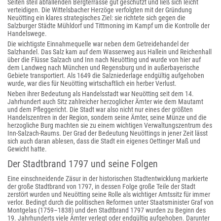
Seiten steil abfallenden Bergterrasse gut geschützt und ließ sich leicht
verteidigen. Die Wittelsbacher Herzöge verfolgten mit der Gründung
Neuötting ein klares strategisches Ziel: sie richtete sich gegen die
Salzburger Städte Mühldorf und Tittmoning im Kampf um die Kontrolle der
Handelswege.
Die wichtigste Einnahmequelle war neben dem Getreidehandel der
Salzhandel. Das Salz kam auf dem Wasserweg aus Hallein und Reichenhall
über die Flüsse Salzach und Inn nach Neuötting und wurde von hier auf
dem Landweg nach München und Regensburg und in außerbayerische
Gebiete transportiert. Als 1649 die Salzniederlage endgültig aufgehoben
wurde, war dies für Neuötting wirtschaftlich ein herber Verlust.
Neben ihrer Bedeutung als Handelsstadt war Neuötting seit dem 14.
Jahrhundert auch Sitz zahlreicher herzoglicher Ämter wie dem Mautamt
und dem Pfleggericht. Die Stadt war also nicht nur eines der größten
Handelszentren in der Region, sondern seine Ämter, seine Münze und die
herzogliche Burg machten sie zu einem wichtigen Verwaltungszentrum des
Inn-Salzach-Raums. Der Grad der Bedeutung Neuöttings in jener Zeit lässt
sich auch daran ablesen, dass die Stadt ein eigenes Oettinger Maß und
Gewicht hatte.
Der Stadtbrand 1797 und seine Folgen
Eine einschneidende Zäsur in der historischen Stadtentwicklung markierte
der große Stadtbrand von 1797, in dessen Folge große Teile der Stadt
zerstört wurden und Neuötting seine Rolle als wichtiger Amtssitz für immer
verlor. Bedingt durch die politischen Reformen unter Staatsminister Graf von
Montgelas (1759–1838) und den Stadtbrand 1797 wurden zu Beginn des
19. Jahrhunderts viele Ämter verlegt oder endgültig aufgehoben. Darunter