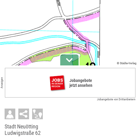
© Städte-Verlag
Anzeigen
Jobangebote
jetzt ansehen
Jobangebote von Drittanbietern
Stadt Neuötting
Ludwigstraße 62