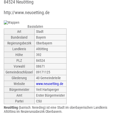
84524 Neuötting
http://www.neuoetting.de
Basisdaten
Art
Stadt
Bundesland
Bayern
Regierungsbezirk
Oberbayern
Landkreis
Altötting
Höhe
392
PLZ
84524
Vorwahl
08671
Gemeindeschlüssel
09171125
Gliederung
40 Gemeindeteile
Website
www.neuoetting.de
Bürgermeister
Veit Hartsperger
Amt
Erster Bürgermeister
Partei
CSU
Neuötting
(bairisch: Neieding) ist eine Stadt im oberbayerischen Landkreis
Altötting im Regierungsbezirk Oberbayern.