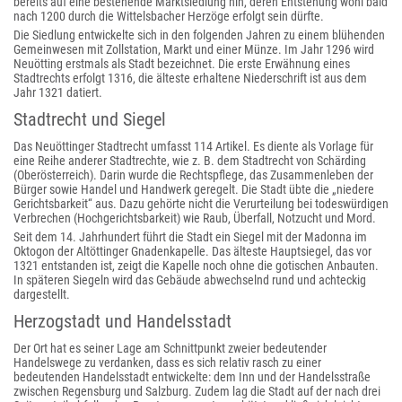
bereits auf eine bestehende Marktsiedlung hin, deren Entstehung wohl bald
nach 1200 durch die Wittelsbacher Herzöge erfolgt sein dürfte.
Die Siedlung entwickelte sich in den folgenden Jahren zu einem blühenden
Gemeinwesen mit Zollstation, Markt und einer Münze. Im Jahr 1296 wird
Neuötting erstmals als Stadt bezeichnet. Die erste Erwähnung eines
Stadtrechts erfolgt 1316, die älteste erhaltene Niederschrift ist aus dem
Jahr 1321 datiert.
Stadtrecht und Siegel
Das Neuöttinger Stadtrecht umfasst 114 Artikel. Es diente als Vorlage für
eine Reihe anderer Stadtrechte, wie z. B. dem Stadtrecht von Schärding
(Oberösterreich). Darin wurde die Rechtspflege, das Zusammenleben der
Bürger sowie Handel und Handwerk geregelt. Die Stadt übte die „niedere
Gerichtsbarkeit“ aus. Dazu gehörte nicht die Verurteilung bei todeswürdigen
Verbrechen (Hochgerichtsbarkeit) wie Raub, Überfall, Notzucht und Mord.
Seit dem 14. Jahrhundert führt die Stadt ein Siegel mit der Madonna im
Oktogon der Altöttinger Gnadenkapelle. Das älteste Hauptsiegel, das vor
1321 entstanden ist, zeigt die Kapelle noch ohne die gotischen Anbauten.
In späteren Siegeln wird das Gebäude abwechselnd rund und achteckig
dargestellt.
Herzogstadt und Handelsstadt
Der Ort hat es seiner Lage am Schnittpunkt zweier bedeutender
Handelswege zu verdanken, dass es sich relativ rasch zu einer
bedeutenden Handelsstadt entwickelte: dem Inn und der Handelsstraße
zwischen Regensburg und Salzburg. Zudem lag die Stadt auf der nach drei