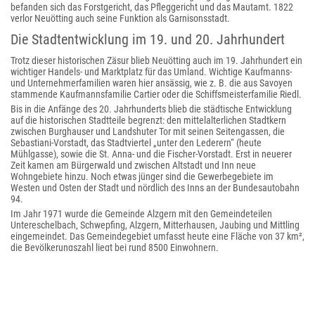
befanden sich das Forstgericht, das Pfleggericht und das Mautamt. 1822
verlor Neuötting auch seine Funktion als Garnisonsstadt.
Die Stadtentwicklung im 19. und 20. Jahrhundert
Trotz dieser historischen Zäsur blieb Neuötting auch im 19. Jahrhundert ein
wichtiger Handels- und Marktplatz für das Umland. Wichtige Kaufmanns-
und Unternehmerfamilien waren hier ansässig, wie z. B. die aus Savoyen
stammende Kaufmannsfamilie Cartier oder die Schiffsmeisterfamilie Riedl.
Bis in die Anfänge des 20. Jahrhunderts blieb die städtische Entwicklung
auf die historischen Stadtteile begrenzt: den mittelalterlichen Stadtkern
zwischen Burghauser und Landshuter Tor mit seinen Seitengassen, die
Sebastiani-Vorstadt, das Stadtviertel „unter den Lederern“ (heute
Mühlgasse), sowie die St. Anna- und die Fischer-Vorstadt. Erst in neuerer
Zeit kamen am Bürgerwald und zwischen Altstadt und Inn neue
Wohngebiete hinzu. Noch etwas jünger sind die Gewerbegebiete im
Westen und Osten der Stadt und nördlich des Inns an der Bundesautobahn
94.
Im Jahr 1971 wurde die Gemeinde Alzgern mit den Gemeindeteilen
Untereschelbach, Schwepfing, Alzgern, Mitterhausen, Jaubing und Mittling
eingemeindet. Das Gemeindegebiet umfasst heute eine Fläche von 37 km²,
die Bevölkerungszahl liegt bei rund 8500 Einwohnern.
Einwohnerentwicklung
Zwischen 1988 und 2018 wuchs die Stadt von 7723 auf 8932 um 1209
Einwohner bzw. um 15,7 %.