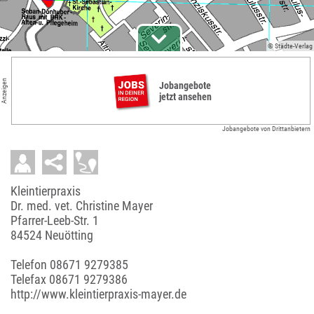
© Städte-Verlag
Anzeigen
Jobangebote
jetzt ansehen
Jobangebote von Drittanbietern
Kleintierpraxis
Dr. med. vet. Christine Mayer
Pfarrer-Leeb-Str. 1
84524 Neuötting
Telefon
08671 9279385
Telefax 08671 9279386
http://www.kleintierpraxis-mayer.de