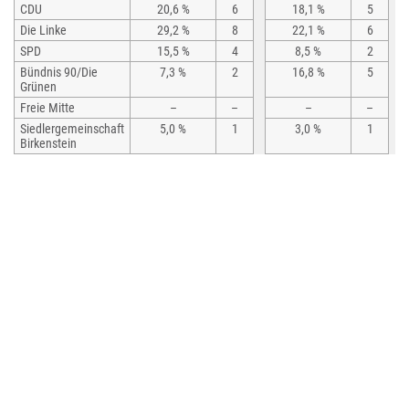
CDU
20,6 %
6
18,1 %
5
Die Linke
29,2 %
8
22,1 %
6
SPD
15,5 %
4
8,5 %
2
Bündnis 90/Die
7,3 %
2
16,8 %
5
Grünen
Freie Mitte
–
–
–
–
Siedlergemeinschaft
5,0 %
1
3,0 %
1
Birkenstein
FDP
3,2 %
1
4,5 %
1
Bündnis
–
–
–
–
Hoppegarten für
Vernunft und
Gerechtigkeit
Bündnis für
5,1 %
1
3,0 %
1
Hoppegarten
Freie Wähler
3,5 %
1
2,7 %
1
Hoppegarten
Vereinigte
3,5 %
1
2,6 %
1
Bürgerbewegung
Hoppegarten
Initiativgruppe der
2,9 %
1
2,0 %
1
Eigenheimbesitzer
Hoppegarten