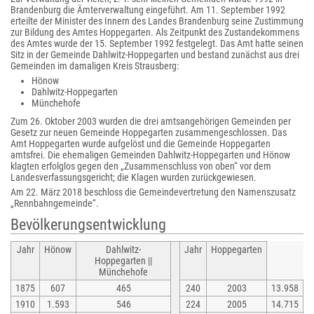
Brandenburg die Ämterverwaltung eingeführt. Am 11. September 1992
erteilte der Minister des Innern des Landes Brandenburg seine Zustimmung
zur Bildung des Amtes Hoppegarten. Als Zeitpunkt des Zustandekommens
des Amtes wurde der 15. September 1992 festgelegt. Das Amt hatte seinen
Sitz in der Gemeinde Dahlwitz-Hoppegarten und bestand zunächst aus drei
Gemeinden im damaligen Kreis Strausberg:
Hönow
Dahlwitz-Hoppegarten
Münchehofe
Zum 26. Oktober 2003 wurden die drei amtsangehörigen Gemeinden per
Gesetz zur neuen Gemeinde Hoppegarten zusammengeschlossen. Das
Amt Hoppegarten wurde aufgelöst und die Gemeinde Hoppegarten
amtsfrei. Die ehemaligen Gemeinden Dahlwitz-Hoppegarten und Hönow
klagten erfolglos gegen den „Zusammenschluss von oben“ vor dem
Landesverfassungsgericht; die Klagen wurden zurückgewiesen.
Am 22. März 2018 beschloss die Gemeindevertretung den Namenszusatz
„Rennbahngemeinde“.
Bevölkerungsentwicklung
Jahr
Hönow
Dahlwitz-
Jahr
Hoppegarten
Hoppegarten ||
Münchehofe
1875
607
465
240
2003
13.958
1910
1.593
546
224
2005
14.715