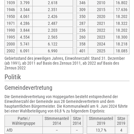
1939
3.799
2.618
346
2010
16.802
1946
3.544
2.351
309
2015
17.636
1950
4.061
2.426
350
2020
18.202
1971
4.286
2.487
287
2021
18.322
1990
3.844
2.203
236
2022
18.202
1995
4.554
2.565
260
2023
18.300
2000
5.741
6.122
358
2024
18.218
2002
6.091
6.990
401
2025
18.085
Gebietsstand des jeweiligen Jahres, Einwohnerzahl: Stand 31. Dezember
(ab 1991), ab 2011 auf Basis des Zensus 2011, ab 2022 auf Basis des
Zensus 2022
Politik
Gemeindevertretung
Die Gemeindevertretung von Hoppegarten besteht entsprechend der
Einwohnerzahl der Gemeinde aus 28 Gemeindevertretern und dem
hauptamtlichen Bürgermeister. Die Kommunalwahl am 9. Juni 2024 führte
bei einer Wahlbeteiligung von 69,8 % zu folgendem Ergebnis:
Partei /
Stimmenanteil
Sitze
Stimmenanteil
Sitze
Wählergruppe
2014
2014
2019
2019
AfD
–
–
13,7 %
4