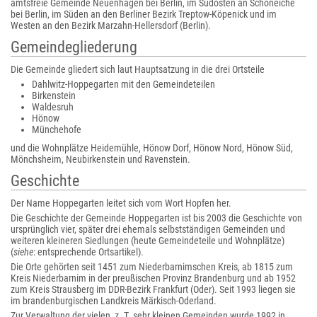
amtsfreie Gemeinde Neuenhagen bei Berlin, im Südosten an Schöneiche
bei Berlin, im Süden an den Berliner Bezirk Treptow-Köpenick und im
Westen an den Bezirk Marzahn-Hellersdorf (Berlin).
Gemeindegliederung
Die Gemeinde gliedert sich laut Hauptsatzung in die drei Ortsteile
Dahlwitz-Hoppegarten mit den Gemeindeteilen
Birkenstein
Waldesruh
Hönow
Münchehofe
und die Wohnplätze Heidemühle, Hönow Dorf, Hönow Nord, Hönow Süd,
Mönchsheim, Neubirkenstein und Ravenstein.
Geschichte
Der Name Hoppegarten leitet sich vom Wort Hopfen her.
Die Geschichte der Gemeinde Hoppegarten ist bis 2003 die Geschichte von
ursprünglich vier, später drei ehemals selbstständigen Gemeinden und
weiteren kleineren Siedlungen (heute Gemeindeteile und Wohnplätze)
(
siehe
: entsprechende Ortsartikel).
Die Orte gehörten seit 1451 zum Niederbarnimschen Kreis, ab 1815 zum
Kreis Niederbarnim in der preußischen Provinz Brandenburg und ab 1952
zum Kreis Strausberg im DDR-Bezirk Frankfurt (Oder). Seit 1993 liegen sie
im brandenburgischen Landkreis Märkisch-Oderland.
Zur Verwaltung der vielen, z. T. sehr kleinen Gemeinden wurde 1992 in