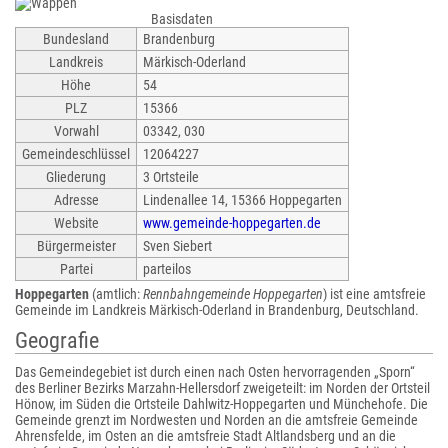
Basisdaten
Bundesland
Brandenburg
Landkreis
Märkisch-Oderland
Höhe
54
PLZ
15366
Vorwahl
03342, 030
Gemeindeschlüssel
12064227
Gliederung
3 Ortsteile
Adresse
Lindenallee 14, 15366 Hoppegarten
Website
www.gemeinde-hoppegarten.de
Bürgermeister
Sven Siebert
Partei
parteilos
Hoppegarten
(amtlich:
Rennbahngemeinde Hoppegarten
) ist eine amtsfreie
Gemeinde im Landkreis Märkisch-Oderland in Brandenburg, Deutschland.
Geografie
Das Gemeindegebiet ist durch einen nach Osten hervorragenden „Sporn“
des Berliner Bezirks Marzahn-Hellersdorf zweigeteilt: im Norden der Ortsteil
Hönow, im Süden die Ortsteile Dahlwitz-Hoppegarten und Münchehofe. Die
Gemeinde grenzt im Nordwesten und Norden an die amtsfreie Gemeinde
Ahrensfelde, im Osten an die amtsfreie Stadt Altlandsberg und an die