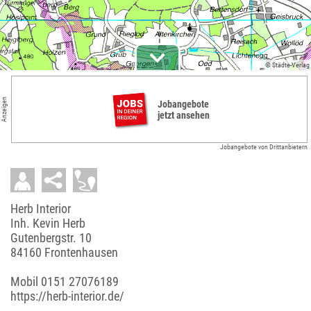
© Städte-Verlag
Anzeigen
Jobangebote
jetzt ansehen
Jobangebote von Drittanbietern
Herb Interior
Inh. Kevin Herb
Gutenbergstr. 10
84160 Frontenhausen
Mobil
0151 27076189
https://herb-interior.de/