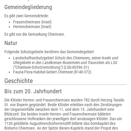
Gemeindegliederung
Es gibt zwei Gemeindeteile:
Frauenchiemsee (Insel)
Herrenchiemsee (Insel)
Es gibt nur die Gemarkung Chiemsee.
Natur
Folgende Schutzgebiete berühren das Gemeindegebiet:
Landschaftsschutzgebiet
Schutz des Chiemsees, seiner Inseln und
Ufergebiete in den Landkreisen Rosenheim und Traunstein als LSG
("Chiemsee-Schutzverordnung")
(LSG-00396.01)
Fauna-Flora-Habitat-Gebiet
Chiemsee
(8140-372)
Geschichte
Bis zum 20. Jahrhundert
Die Klöster Herren- und Frauenchiemsee wurden 782 durch Herzog Tassilo
III. von Bayern gegründet. Beide Klöster erlebten nach den Zerstörungen
der Ungarneinfälle zwischen dem 11. und dem 15. Jahrhundert eine
Blütezeit. Die beiden Inseln Herren- und Frauenchiemsee bildeten
geschlossene Hofmarken der jeweiligen dort ansässigen Klöster. Das um
1130 gebildete Augustinerchorherrenstift bildete das Domkapitel des
Bistums Chiemsee. An der Spitze dieses Kapitels stand der Propst des