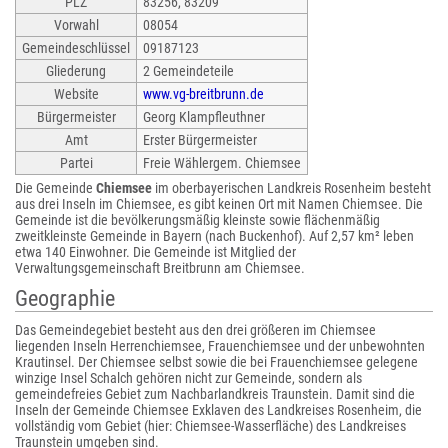
PLZ
83256, 83209
Vorwahl
08054
Gemeindeschlüssel
09187123
Gliederung
2 Gemeindeteile
Website
www.vg-breitbrunn.de
Bürgermeister
Georg Klampfleuthner
Amt
Erster Bürgermeister
Partei
Freie Wählergem. Chiemsee
Die Gemeinde
Chiemsee
im oberbayerischen Landkreis Rosenheim besteht
aus drei Inseln im Chiemsee, es gibt keinen Ort mit Namen Chiemsee. Die
Gemeinde ist die bevölkerungsmäßig kleinste sowie flächenmäßig
zweitkleinste Gemeinde in Bayern (nach Buckenhof). Auf 2,57 km² leben
etwa 140 Einwohner. Die Gemeinde ist Mitglied der
Verwaltungsgemeinschaft Breitbrunn am Chiemsee.
Geographie
Das Gemeindegebiet besteht aus den drei größeren im Chiemsee
liegenden Inseln Herrenchiemsee, Frauenchiemsee und der unbewohnten
Krautinsel. Der Chiemsee selbst sowie die bei Frauenchiemsee gelegene
winzige Insel Schalch gehören nicht zur Gemeinde, sondern als
gemeindefreies Gebiet zum Nachbarlandkreis Traunstein. Damit sind die
Inseln der Gemeinde Chiemsee Exklaven des Landkreises Rosenheim, die
vollständig vom Gebiet (hier: Chiemsee-Wasserfläche) des Landkreises
Traunstein umgeben sind.