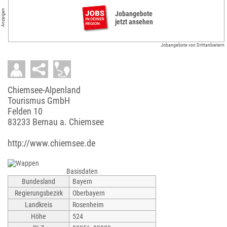
Anzeigen
Jobangebote
jetzt ansehen
Jobangebote von Drittanbietern
Chiemsee-Alpenland
Tourismus GmbH
Felden 10
83233 Bernau a. Chiemsee
http://www.chiemsee.de
Basisdaten
Bundesland
Bayern
Regierungsbezirk
Oberbayern
Landkreis
Rosenheim
Höhe
524