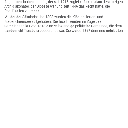
Augustinerchorherrenstifts, der seit 1218 zugleich Archidiakon des einzigen
Archidiakonates der Diözese war und seit 1446 das Recht hatte, die
Pontifikalien zu tragen.
Mit der der Säkularisation 1803 wurden die Klöster Herren- und
Frauenchiemsee aufgehoben. Die Inseln wurden im Zuge des
Gemeindeedikts von 1818 eine selbständige politische Gemeinde, die dem
Landgericht Trostberg zugeordnet war. Sie wurde 1862 dem neu gebildeten
Bezirksamt Traunstein zugeteilt. Mit dem 1. Januar 1900 kam die
Gemeinde zum Bezirksamt Rosenheim, dem heutigen Landkreis
Rosenheim.
1836 wurde das Kloster Frauenchiemsee durch König Ludwig I. von Bayern
wiedererrichtet mit der Auflage, dass die Benediktinerinnen Schulen
eröffneten. Das Kloster Frauenchiemsee betrieb das
Irmengard-Gymnasium
mit Internat (bis 1982) und (ab 1983 bis 1995) in der
Irmengard-
Berufsfachschule
(vormals
Vorseminar für soziale Frauenberufe
). Das Kloster
ist heute ein wichtiges Bildungszentrum in der Region.
König Ludwig II. von Bayern kaufte 1873 die ganze Herreninsel für 350.000
Gulden, um ab 1878 hier sein
Neues Schloss Herrenchiemsee
zu errichten.
Die Insel Frauenchiemsee war im 19. und 20. Jahrhundert ein bedeutendes
Domizil der Chiemseemaler (Künstlerkolonie Frauenchiemsee), die
Künstlergruppe Die Frauenwörther veranstaltete von 1921 bis 1960
Ausstellungen in der karolingischen Torhalle (Kloster Frauenchiemsee).
Im Konventstock des
Alten Schlosses
Herrenchiemsee
tagte vom 10. bis
23. August 1948 der Verfassungskonvent zur Vorbereitung des
Grundgesetzes für die Bundesrepublik Deutschland. An dieses Ereignis
erinnert eine Ausstellung im Alten Schloss.