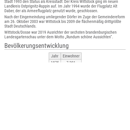
Stadt 1993 den Status als Kreisstadt: Der Kreis Wittstock ging im neuen
Landkreis Ostprignitz-Ruppin auf. Im Jahr 1994 wurde der Flugplatz Alt
Daber, der als Armeeflugplatz genutzt wurde, geschlossen.
Nach der Eingemeindung umliegender Dörfer im Zuge der Gemeindereform
am 26. Oktober 2003 war Wittstock bis 2009 die flächenmäßig drittgrößte
Stadt Deutschlands.
Wittstock/Dosse war 2019 Ausrichter der sechsten brandenburgischen
Landesgartenschau unter dem Motto „Rundum schöne Aussichten“.
Bevölkerungsentwicklung
Jahr
Einwohner
1875
7 201
1890
7 384
1910
7 577
1925
7 581
1933
8 318
1939
9 010
1946
9 460
1950
10 449
1964
10 291
1971
10 667
1981
12 960