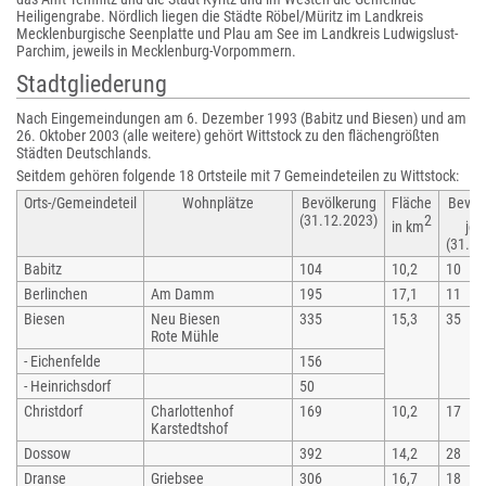
Heiligengrabe. Nördlich liegen die Städte Röbel/Müritz im Landkreis
Mecklenburgische Seenplatte und Plau am See im Landkreis Ludwigslust-
Parchim, jeweils in Mecklenburg-Vorpommern.
Stadtgliederung
Nach Eingemeindungen am 6. Dezember 1993 (Babitz und Biesen) und am
26. Oktober 2003 (alle weitere) gehört Wittstock zu den flächengrößten
Städten Deutschlands.
Seitdem gehören folgende 18 Ortsteile mit 7 Gemeindeteilen zu Wittstock:
Orts-/Gemeindeteil
Wohnplätze
Bevölkerung
Fläche
Bevöl
(31.12.2023)
2
in km
je 
(31.12
Babitz
104
10,2
10
Berlinchen
Am Damm
195
17,1
11
Biesen
Neu Biesen
335
15,3
35
Rote Mühle
- Eichenfelde
156
- Heinrichsdorf
50
Christdorf
Charlottenhof
169
10,2
17
Karstedtshof
Dossow
392
14,2
28
Dranse
Griebsee
306
16,7
18