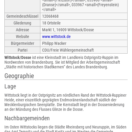
<small>(Fretzdorf)</small>, 033966 <small>
(Dranse)</small>, 033967 <small>(Freyenstein)
</small>
Gemeindeschlüssel
12068468
Gliederung
18 Ortsteile
Adresse
Markt 1, 16909 Wittstock/Dosse
Website
www.wittstock.de
Bürgermeister
Philipp Wacker
Partei
CDU/Freie Wählergemeinschaft
Wittstock/Dosse
ist eine Kleinstadt im Landkreis Ostprignitz-Ruppin im
Nordwesten von Brandenburg. Sie ist Mitglied der Arbeitsgemeinschaft
„Städte mit historischen Stadtkernen“ des Landes Brandenburg.
Geographie
Lage
Wittstock liegt in der Ostprignitz am nördlichen Rand der Wittstock-Ruppiner
Heide, einer eiszeitlich geprägten Endmoränenlandschaft südlich der
Mecklenburgischen Seenplatte. Die Kernstadt liegt in der Dosseniederung
an der Mündung des Flusses Glinze in die Dosse.
Nachbargemeinden
Im Osten Wittstocks liegen die Städte Rheinsberg und Neuruppin, im Süden
das Amt Temnitz und die Stadt Kyritz und im Westen die Gemeinde