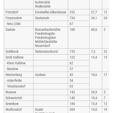
Kuhlmühle
Walkmühle
Fretzdorf
ErnstwilleLütkendosse
352
27,7
13
Freyenstein
Gustavruh
734
34,1
24
- Neu Cölln
67
Gadow
Brausebachmühle
168
60,6
3
Friedrichsgüte
Friedrichsgüter
Mühle
Glashütte
Neuendorf
Goldbeck
Siebmannshorst
155
7,2
22
Groß Haßlow
122
15,4
15
- Klein Haßlow
62
- Randow
37
Niemerlang
Ausbau
42
10,6
17
- Ackerfelde
54
- Tetschendorf
93
Rossow
142
29,9
5
Schweinrich
140
19,4
7
Sewekow
186
15,4
12
Wulfersdorf
Dudel
369
19,0
19