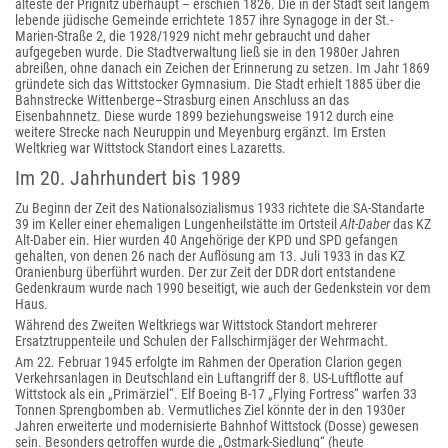
älteste der Prignitz überhaupt – erschien 1826. Die in der Stadt seit langem
lebende jüdische Gemeinde errichtete 1857 ihre Synagoge in der St.-
Marien-Straße 2, die 1928/1929 nicht mehr gebraucht und daher
aufgegeben wurde. Die Stadtverwaltung ließ sie in den 1980er Jahren
abreißen, ohne danach ein Zeichen der Erinnerung zu setzen. Im Jahr 1869
gründete sich das Wittstocker Gymnasium. Die Stadt erhielt 1885 über die
Bahnstrecke Wittenberge–Strasburg einen Anschluss an das
Eisenbahnnetz. Diese wurde 1899 beziehungsweise 1912 durch eine
weitere Strecke nach Neuruppin und Meyenburg ergänzt. Im Ersten
Weltkrieg war Wittstock Standort eines Lazaretts.
Im 20. Jahrhundert bis 1989
Zu Beginn der Zeit des Nationalsozialismus 1933 richtete die SA-Standarte
39 im Keller einer ehemaligen Lungenheilstätte im Ortsteil
Alt-Daber
das KZ
Alt-Daber ein. Hier wurden 40 Angehörige der KPD und SPD gefangen
gehalten, von denen 26 nach der Auflösung am 13. Juli 1933 in das KZ
Oranienburg überführt wurden. Der zur Zeit der DDR dort entstandene
Gedenkraum wurde nach 1990 beseitigt, wie auch der Gedenkstein vor dem
Haus.
Während des Zweiten Weltkriegs war Wittstock Standort mehrerer
Ersatztruppenteile und Schulen der Fallschirmjäger der Wehrmacht.
Am 22. Februar 1945 erfolgte im Rahmen der Operation Clarion gegen
Verkehrsanlagen in Deutschland ein Luftangriff der 8. US-Luftflotte auf
Wittstock als ein „Primärziel“. Elf Boeing B-17 „Flying Fortress“ warfen 33
Tonnen Sprengbomben ab. Vermutliches Ziel könnte der in den 1930er
Jahren erweiterte und modernisierte Bahnhof Wittstock (Dosse) gewesen
sein. Besonders getroffen wurde die „Ostmark-Siedlung“ (heute