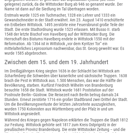
gelegene) zurück, da die Wittstocker Burg ab 946 so genannt wurde. Der
Name ist dann auf die Siedlung im Tal übertragen worden.
Erstmals wurde 1325 ein Tuchmacher, 1328 ein Lehrer und 1333 ein
Gewandschneider in der Stadt erwähnt. Am 23. August 1410 erschütterte
ein Erdbeben Wittstock. 1495 zerstörte eine Feuersbrunst große Teile der
Stadt. Die erste Stadtordnung wurde 1523 erlassen. Mit Busso II. starb
1548 der letzte Bischof von Havelberg auf der Wittstocker Burg. Die
Herrschaft des Bistums Havelberg endete in Wittstock 1550 mit der
Reformation. Ab 1364 ist in Wittstock „vor dem Kyritzer Tor“ ein
mittelalterliches Leprosorium nachweisbar, das St. Georg geweiht war. Es
wurde 1585 abgebrochen.
Zwischen dem 15. und dem 19. Jahrhundert
Im Dreißigjährigen Krieg siegten 1636 in der Schlacht bei Wittstock am
Scharfenberg
die Schweden über kaiserliche und sächsische Truppen. 1638
brach die Pest in Wittstock aus. 1.500 Menschen, das war die Hälfte der
Bevölkerung, starben. Kurfürst Friedrich Wilhelm von Brandenburg
besuchte 1658 die Stadt. Wittstock wurde 1681 Poststation auf der
Postroute Berlin–Güstrow. Die Reisezeit nach Berlin betrug damals 24
Stunden. Erneut zerstörte 1716 ein großer Stadtbrand zwei Drittel der Stadt.
Um die Bevölkerungsverluste der letzten Jahrzehnte auszugleichen,
wurden 1750 Kolonisten aus Württemberg und der Pfalz in und um
Wittstock angesiedelt.
Während des Krieges gegen Napoleon erklärten die Truppen die Stadt 1812
zur Festung. Wittstock gehörte seit 1817 zum Kreis Ostprignitz in der
preußischen Provinz Brandenburg. Die erste Wittstocker Zeitung – und die