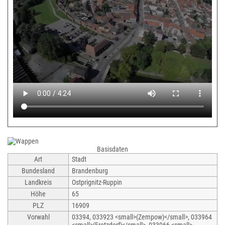
Basisdaten
Art
Stadt
Bundesland
Brandenburg
Landkreis
Ostprignitz-Ruppin
Höhe
65
PLZ
16909
Vorwahl
03394, 033923 <small>(Zempow)</small>, 033964