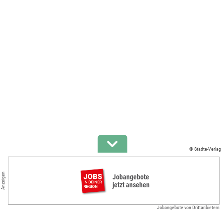
© Städte-Verlag
Anzeigen
Jobangebote
jetzt ansehen
Jobangebote von Drittanbietern