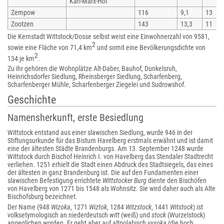
Karl-Marx-Hof
Zempow
116
9,1
13
Zootzen
143
13,3
11
Die Kernstadt Wittstock/Dosse selbst weist eine Einwohnerzahl von 9581,
2
sowie eine Fläche von 71,4 km
und somit eine Bevölkerungsdichte von
2
134 je km
.
Zu ihr gehören die Wohnplätze Alt-Daber, Bauhof, Dunkelsruh,
Heinrichsdorfer Siedlung, Rheinsberger Siedlung, Scharfenberg,
Scharfenberger Mühle, Scharfenberger Ziegelei und Sudrowshof.
Geschichte
Namensherkunft, erste Besiedlung
Wittstock entstand aus einer slawischen Siedlung, wurde 946 in der
Stiftungsurkunde für das Bistum Havelberg erstmals erwähnt und ist damit
eine der ältesten Städte Brandenburgs. Am 13. September 1248 wurde
Wittstock durch Bischof Heinrich I. von Havelberg das Stendaler Stadtrecht
verliehen. 1251 erhielt die Stadt einen Abdruck des Stadtsiegels, das eines
der ältesten in ganz Brandenburg ist. Die auf den Fundamenten einer
slawischen Befestigung errichtete
Wittstocker Burg
diente den Bischöfen
von Havelberg von 1271 bis 1548 als Wohnsitz. Sie wird daher auch als Alte
Bischofsburg bezeichnet.
Der Name (948
Wizoka
, 1271
Wiztok
, 1284
Witzstock
, 1441
Witstock
) ist
volksetymologisch an niederdeutsch
witt
(weiß) und
stock
(Wurzelstock)
angeglichen worden. Er geht aber auf altpolabisch
vysoka
(die hoch