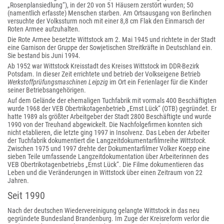
„Rosenplansiedlung“), in der 20 von 51 Häusern zerstört wurden; 50
(namentlich erfasste) Menschen starben. Am Ortsausgang von Berlinchen
versuchte der Volkssturm noch mit einer 8,8 cm Flak den Einmarsch der
Roten Armee aufzuhalten.
Die Rote Armee besetzte Wittstock am 2. Mai 1945 und richtete in der Stadt
eine Garnison der Gruppe der Sowjetischen Streitkräfte in Deutschland ein.
Sie bestand bis Juni 1994.
Ab 1952 war Wittstock Kreisstadt des Kreises Wittstock im DDR-Bezirk
Potsdam. In dieser Zeit errichtete und betrieb der Volkseigene Betrieb
Werkstoffprüfungsmaschinen Leipzig
im Ort ein Ferienlager für die Kinder
seiner Betriebsangehörigen.
Auf dem Gelände der ehemaligen Tuchfabrik mit vormals 400 Beschäftigten
wurde 1968 der VEB Obertrikotagenbetrieb „Ernst Lück“ (OTB) gegründet. Er
hatte 1989 als größter Arbeitgeber der Stadt 2800 Beschäftigte und wurde
1990 von der Treuhand abgewickelt. Die Nachfolgefirmen konnten sich
nicht etablieren, die letzte ging 1997 in Insolvenz. Das Leben der Arbeiter
der Tuchfabrik dokumentiert die Langzeitdokumentarfilmreihe
Wittstock.
Zwischen 1975 und 1997 drehte der Dokumentarfilmer Volker Koepp eine
sieben Teile umfassende Langzeitdokumentation über Arbeiterinnen des
VEB Obertrikotagenbetriebs „Ernst Lück“. Die Filme dokumentieren das
Leben und die Veränderungen in Wittstock über einen Zeitraum von 22
Jahren.
Seit 1990
Nach der deutschen Wiedervereinigung gelangte Wittstock in das neu
gegründete Bundesland Brandenburg. Im Zuge der Kreisreform verlor die