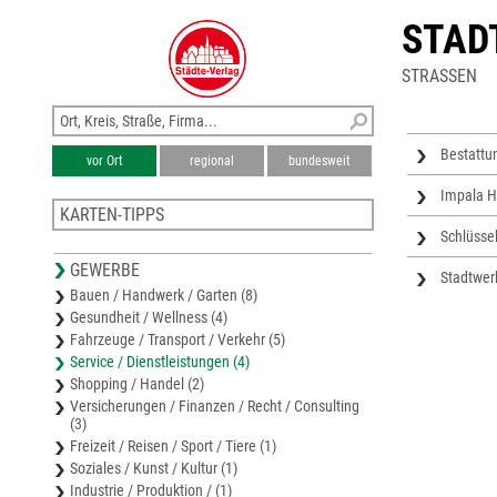
STAD
STRASSEN
Bestattu
vor Ort
regional
bundesweit
Impala H
KARTEN-TIPPS
Schlüsse
Stadtplan Haan
GEWERBE
Stadtplan Remscheid
Stadtwer
Bauen / Handwerk / Garten (8)
Karte Wuppertal
Gesundheit / Wellness (4)
Stadtplan Burscheid
Fahrzeuge / Transport / Verkehr (5)
Stadtplan Leichlingen
Service / Dienstleistungen (4)
Shopping / Handel (2)
Versicherungen / Finanzen / Recht / Consulting
(3)
Freizeit / Reisen / Sport / Tiere (1)
Soziales / Kunst / Kultur (1)
Industrie / Produktion / (1)