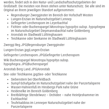
werden, findet sich in den Natur- und Landschaftsschutzgebieten der
Großstadt. Die meisten von ihnen stehen unter Naturschutz. Sie alle sind im
Original an ihrem jeweiligen Standort aufgenommen:
Regensburger Zwergginster im Bereich der Hofschaft Westen
Lungen-Enzian im Naturschutzgebiet Lennep
Gefingerter Lerchensporn im Leyerbachtal
Fichten- oder Buchenspargel
Monotropa hypopitys subsp. hypophegea
im Naturschutzgebiet Diepmannsbachtal nahe Goldenberg
Aronstab im Stadtwald Lüttringhausen
Teichkanne oder Seekanne im Stadtwald Lüttringhausen
Zwerggi Reg.JPG|Regensburger Zwergginster
Lungen-Enzian.jpg|Lungen-Enzian
Gefingerter Lerchensporn.JPG|Gefingerter Lerchensporn
Wiki Buchenspargel Monotropa hypopitys subsp.
hypophegea.JPG|Buchenspargel
Aronstab Berg Land.JPG|Aronstab
See- oder Teichkanne.jpg|See- oder Teichkanne
Siebenstern bei Oberfeldbach
Sumpf-Schafgarbe im Naturschutzgebiet nahe der Panzertalsperre
Wasser-Hahnenfuß im Hinsbergs Park nahe Grüne
Heidenelke im Bereich Goldenberg
Breitblättrige Stendelwurz – Orchidee – nahe Heintjeshammer im
Eschbachtal
Teufelsabbiss im Lenneper Naturschutzgebiet nahe der
Panzertalsperre