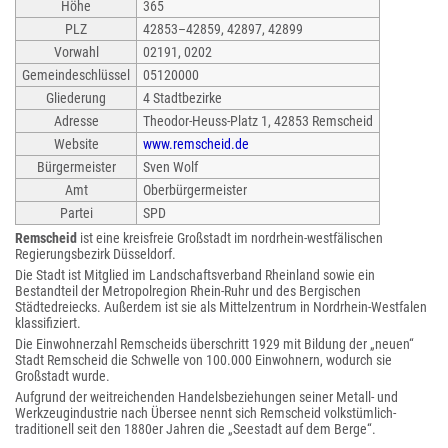
Höhe
365
PLZ
42853–42859, 42897, 42899
Vorwahl
02191, 0202
Gemeindeschlüssel
05120000
Gliederung
4 Stadtbezirke
Adresse
Theodor-Heuss-Platz 1, 42853 Remscheid
Website
www.remscheid.de
Bürgermeister
Sven Wolf
Amt
Oberbürgermeister
Partei
SPD
Remscheid
ist eine kreisfreie Großstadt im nordrhein-westfälischen
Regierungsbezirk Düsseldorf.
Die Stadt ist Mitglied im Landschaftsverband Rheinland sowie ein
Bestandteil der Metropolregion Rhein-Ruhr und des Bergischen
Städtedreiecks. Außerdem ist sie als Mittelzentrum in Nordrhein-Westfalen
klassifiziert.
Die Einwohnerzahl Remscheids überschritt 1929 mit Bildung der „neuen“
Stadt Remscheid die Schwelle von 100.000 Einwohnern, wodurch sie
Großstadt wurde.
Aufgrund der weitreichenden Handelsbeziehungen seiner Metall- und
Werkzeugindustrie nach Übersee nennt sich Remscheid volkstümlich-
traditionell seit den 1880er Jahren die „Seestadt auf dem Berge“.