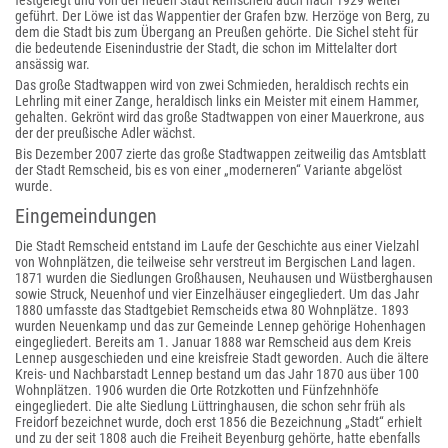
festgelegt und von der neuen Stadt Remscheid auch nach 1929 weiter
geführt. Der Löwe ist das Wappentier der Grafen bzw. Herzöge von Berg, zu
dem die Stadt bis zum Übergang an Preußen gehörte. Die Sichel steht für
die bedeutende Eisenindustrie der Stadt, die schon im Mittelalter dort
ansässig war.
Das große Stadtwappen wird von zwei Schmieden, heraldisch rechts ein
Lehrling mit einer Zange, heraldisch links ein Meister mit einem Hammer,
gehalten. Gekrönt wird das große Stadtwappen von einer Mauerkrone, aus
der der preußische Adler wächst.
Bis Dezember 2007 zierte das große Stadtwappen zeitweilig das Amtsblatt
der Stadt Remscheid, bis es von einer „moderneren“ Variante abgelöst
wurde.
Eingemeindungen
Die Stadt Remscheid entstand im Laufe der Geschichte aus einer Vielzahl
von Wohnplätzen, die teilweise sehr verstreut im Bergischen Land lagen.
1871 wurden die Siedlungen Großhausen, Neuhausen und Wüstberghausen
sowie Struck, Neuenhof und vier Einzelhäuser eingegliedert. Um das Jahr
1880 umfasste das Stadtgebiet Remscheids etwa 80 Wohnplätze. 1893
wurden Neuenkamp und das zur Gemeinde Lennep gehörige Hohenhagen
eingegliedert. Bereits am 1. Januar 1888 war Remscheid aus dem Kreis
Lennep ausgeschieden und eine kreisfreie Stadt geworden. Auch die ältere
Kreis- und Nachbarstadt Lennep bestand um das Jahr 1870 aus über 100
Wohnplätzen. 1906 wurden die Orte Rotzkotten und Fünfzehnhöfe
eingegliedert. Die alte Siedlung Lüttringhausen, die schon sehr früh als
Freidorf bezeichnet wurde, doch erst 1856 die Bezeichnung „Stadt“ erhielt
und zu der seit 1808 auch die Freiheit Beyenburg gehörte, hatte ebenfalls