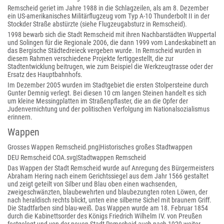
Remscheid geriet im Jahre 1988 in die Schlagzeilen, als am 8. Dezember
ein US-amerikanisches Militärflugzeug vom Typ A-10 Thunderbolt II in der
Stockder Straße abstürzte (siehe Flugzeugabsturz in Remscheid).
1998 bewarb sich die Stadt Remscheid mit ihren Nachbarstädten Wuppertal
und Solingen für die Regionale 2006, die dann 1999 vom Landeskabinett an
das Bergische Städtedreieck vergeben wurde. In Remscheid wurden in
diesem Rahmen verschiedene Projekte fertiggestellt, die zur
Stadtentwicklung beitrugen, wie zum Beispiel die Werkzeugtrasse oder der
Ersatz des Hauptbahnhofs.
Im Dezember 2005 wurden im Stadtgebiet die ersten Stolpersteine durch
Gunter Demnig verlegt. Bei diesen 10 cm langen Steinen handelt es sich
um kleine Messingplatten im Straßenpflaster, die an die Opfer der
Judenvernichtung und der politischen Verfolgung im Nationalsozialismus
erinnern.
Wappen
Grosses Wappen Remscheid.png|Historisches großes Stadtwappen
DEU Remscheid COA.svg|Stadtwappen Remscheid
Das Wappen der Stadt Remscheid wurde auf Anregung des Bürgermeisters
Abraham Hering nach einem Gerichtssiegel aus dem Jahr 1566 gestaltet
und zeigt geteilt von Silber und Blau oben einen wachsenden,
zweigeschwänzten, blaubewehrten und blaubezungten roten Löwen, der
nach heraldisch rechts blickt, unten eine silberne Sichel mit braunem Griff.
Die Stadtfarben sind blau-weiß. Das Wappen wurde am 18. Februar 1854
durch die Kabinettsorder des Königs Friedrich Wilhelm IV. von Preußen