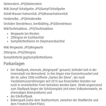
Siebenstern.JPG|Siebenstern
Wiki Sumpf Schafgarbe.JPG|Sumpf-Schafgarbe
Schild-Wasser hahnenfuß.JPG|Wasserhahnenfuß
Heidenelke..JPG|Heidenelke
Orchidee Stendelwurz, breitblättrig.JPG|Stendelwurz
WikiTeufelsabbiss..JPG|Teufelsabbiss
Wegwarte bei Westen
Zittergras im Eschbachtal
Sumpfdotterblume im Diepmannsbachtal
Wiki Wegwarte.JPG|Wegwarte
Zittergras.JPG|Zittergras
Sumpfdotterbl.jpg|Sumpfdotterblume
Parkanlagen
Der Stadtpark, ehemals „Bürgerpark“ genannt, befindet sich in der
Innenstadt von Remscheid. In ihm liegen eine Konzertmuschel und
der im Jahre 2006 eröffnete „Garten der Sinne“, der nach
Vandalismuszerstörungen seit 2010 aus finanziellen Gründen nur
noch in vereinfachter Form betrieben werden kann. Direkt angrenzend
zum Stadtpark liegen der Schützenplatz (mit einer Volkssternwarte, im
ehemaligen Bismarckturm) und
der Edelhoffpark.
Bökerspark
(nahe dem Stadtzentrum; zwischen der Stadtkirche und
dem Friedrich-Ebert-Platz).