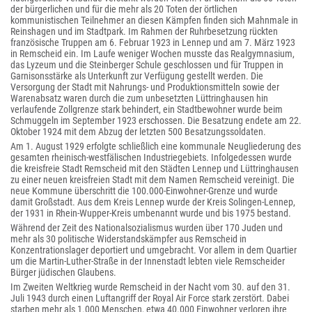
der bürgerlichen und für die mehr als 20 Toten der örtlichen
kommunistischen Teilnehmer an diesen Kämpfen finden sich Mahnmale in
Reinshagen und im Stadtpark. Im Rahmen der Ruhrbesetzung rückten
französische Truppen am 6. Februar 1923 in Lennep und am 7. März 1923
in Remscheid ein. Im Laufe weniger Wochen musste das Realgymnasium,
das Lyzeum und die Steinberger Schule geschlossen und für Truppen in
Garnisonsstärke als Unterkunft zur Verfügung gestellt werden. Die
Versorgung der Stadt mit Nahrungs- und Produktionsmitteln sowie der
Warenabsatz waren durch die zum unbesetzten Lüttringhausen hin
verlaufende Zollgrenze stark behindert, ein Stadtbewohner wurde beim
Schmuggeln im September 1923 erschossen. Die Besatzung endete am 22.
Oktober 1924 mit dem Abzug der letzten 500 Besatzungssoldaten.
Am 1. August 1929 erfolgte schließlich eine kommunale Neugliederung des
gesamten rheinisch-westfälischen Industriegebiets. Infolgedessen wurde
die kreisfreie Stadt Remscheid mit den Städten Lennep und Lüttringhausen
zu einer neuen kreisfreien Stadt mit dem Namen Remscheid vereinigt. Die
neue Kommune überschritt die 100.000-Einwohner-Grenze und wurde
damit Großstadt. Aus dem Kreis Lennep wurde der Kreis Solingen-Lennep,
der 1931 in Rhein-Wupper-Kreis umbenannt wurde und bis 1975 bestand.
Während der Zeit des Nationalsozialismus wurden über 170 Juden und
mehr als 30 politische Widerstandskämpfer aus Remscheid in
Konzentrationslager deportiert und umgebracht. Vor allem in dem Quartier
um die Martin-Luther-Straße in der Innenstadt lebten viele Remscheider
Bürger jüdischen Glaubens.
Im Zweiten Weltkrieg wurde Remscheid in der Nacht vom 30. auf den 31.
Juli 1943 durch einen Luftangriff der Royal Air Force stark zerstört. Dabei
starben mehr als 1.000 Menschen, etwa 40.000 Einwohner verloren ihre