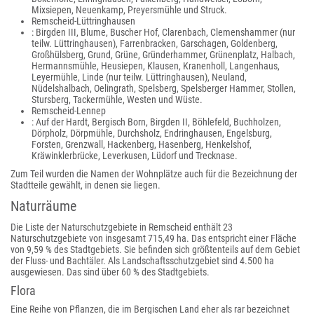
Mixsiepen, Neuenkamp, Preyersmühle und Struck.
Remscheid-Lüttringhausen
: Birgden III, Blume, Buscher Hof, Clarenbach, Clemenshammer (nur
teilw. Lüttringhausen), Farrenbracken, Garschagen, Goldenberg,
Großhülsberg, Grund, Grüne, Gründerhammer, Grünenplatz, Halbach,
Hermannsmühle, Heusiepen, Klausen, Kranenholl, Langenhaus,
Leyermühle, Linde (nur teilw. Lüttringhausen), Neuland,
Nüdelshalbach, Oelingrath, Spelsberg, Spelsberger Hammer, Stollen,
Stursberg, Tackermühle, Westen und Wüste.
Remscheid-Lennep
: Auf der Hardt, Bergisch Born, Birgden II, Böhlefeld, Buchholzen,
Dörpholz, Dörpmühle, Durchsholz, Endringhausen, Engelsburg,
Forsten, Grenzwall, Hackenberg, Hasenberg, Henkelshof,
Kräwinklerbrücke, Leverkusen, Lüdorf und Trecknase.
Zum Teil wurden die Namen der Wohnplätze auch für die Bezeichnung der
Stadtteile gewählt, in denen sie liegen.
Naturräume
Die Liste der Naturschutzgebiete in Remscheid enthält 23
Naturschutzgebiete von insgesamt 715,49 ha. Das entspricht einer Fläche
von 9,59 % des Stadtgebiets. Sie befinden sich größtenteils auf dem Gebiet
der Fluss- und Bachtäler. Als Landschaftsschutzgebiet sind 4.500 ha
ausgewiesen. Das sind über 60 % des Stadtgebiets.
Flora
Eine Reihe von Pflanzen, die im Bergischen Land eher als rar bezeichnet