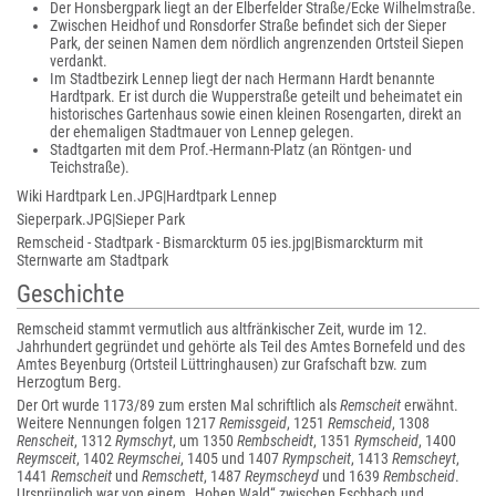
Der Honsbergpark liegt an der Elberfelder Straße/Ecke Wilhelmstraße.
Zwischen Heidhof und Ronsdorfer Straße befindet sich der Sieper
Park, der seinen Namen dem nördlich angrenzenden Ortsteil Siepen
verdankt.
Im Stadtbezirk Lennep liegt der nach Hermann Hardt benannte
Hardtpark. Er ist durch die Wupperstraße geteilt und beheimatet ein
historisches Gartenhaus sowie einen kleinen Rosengarten, direkt an
der ehemaligen Stadtmauer von Lennep gelegen.
Stadtgarten mit dem Prof.-Hermann-Platz (an Röntgen- und
Teichstraße).
Wiki Hardtpark Len.JPG|Hardtpark Lennep
Sieperpark.JPG|Sieper Park
Remscheid - Stadtpark - Bismarckturm 05 ies.jpg|Bismarckturm mit
Sternwarte am Stadtpark
Geschichte
Remscheid stammt vermutlich aus altfränkischer Zeit, wurde im 12.
Jahrhundert gegründet und gehörte als Teil des Amtes Bornefeld und des
Amtes Beyenburg (Ortsteil Lüttringhausen) zur Grafschaft bzw. zum
Herzogtum Berg.
Der Ort wurde 1173/89 zum ersten Mal schriftlich als
Remscheit
erwähnt.
Weitere Nennungen folgen 1217
Remissgeid
, 1251
Remscheid
, 1308
Renscheit
, 1312
Rymschyt
, um 1350
Rembscheidt
, 1351
Rymscheid
, 1400
Reymsceit
, 1402
Reymschei
, 1405 und 1407
Rympscheit
, 1413
Remscheyt
,
1441
Remscheit
und
Remschett
, 1487
Reymscheyd
und 1639
Rembscheid
.
Ursprünglich war von einem „Hohen Wald“ zwischen Eschbach und