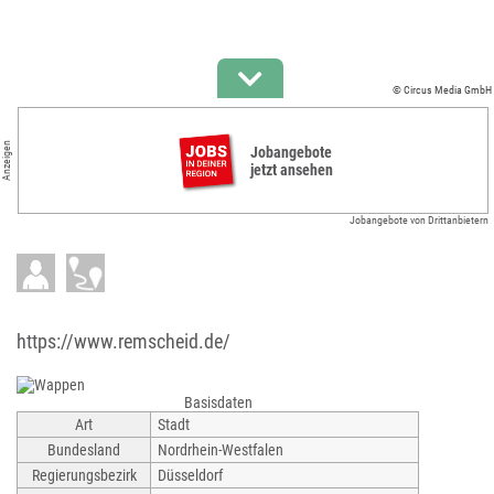
© Circus Media GmbH
Anzeigen
Jobangebote
jetzt ansehen
Jobangebote von Drittanbietern
https://www.remscheid.de/
Basisdaten
Art
Stadt
Bundesland
Nordrhein-Westfalen
Regierungsbezirk
Düsseldorf