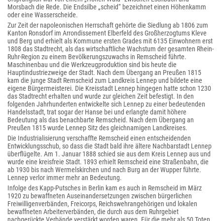
Morsbach die Rede. Die Endsilbe „scheid“ bezeichnet einen Höhenkamm
oder eine Wasserscheide.
Zur Zeit der napoleonischen Herrschaft gehörte die Siedlung ab 1806 zum
Kanton Ronsdorf im Arrondissement Elberfeld des Großherzogtums Kleve
und Berg und erhielt als Kommune ersten Grades mit 6135 Einwohnern erst
1808 das Stadtrecht, als das wirtschaftliche Wachstum der gesamten Rhein-
Ruhr-Region zu einem Bevölkerungszuwachs in Remscheid führte.
Maschinenbau und die Werkzeugproduktion sind bis heute die
Hauptindustriezweige der Stadt. Nach dem Übergang an Preußen 1815
kam die junge Stadt Remscheid zum Landkreis Lennep und bildete eine
eigene Bürgermeisterei. Die Kreisstadt Lennep hingegen hatte schon 1230
das Stadtrecht erhalten und wurde zur gleichen Zeit befestigt. In den
folgenden Jahrhunderten entwickelte sich Lennep zu einer bedeutenden
Handelsstadt, trat sogar der Hanse bei und erlangte damit höhere
Bedeutung als das benachbarte Remscheid. Nach dem Übergang an
Preußen 1815 wurde Lennep Sitz des gleichnamigen Landkreises.
Die Industrialisierung verschaffte Remscheid einen entscheidenden
Entwicklungsschub, so dass die Stadt bald ihre ältere Nachbarstadt Lennep
überflügelte. Am 1. Januar 1888 schied sie aus dem Kreis Lennep aus und
wurde eine kreisfreie Stadt. 1893 erhielt Remscheid eine Straßenbahn, die
ab 1930 bis nach Wermelskirchen und nach Burg an der Wupper führte.
Lennep verlor immer mehr an Bedeutung.
Infolge des Kapp-Putsches in Berlin kam es auch in Remscheid im März
1920 zu bewaffneten Auseinandersetzungen zwischen bürgerlichen
Freiwilligenverbänden, Freicorps, Reichswehrangehörigen und lokalen
bewaffneten Arbeiterverbänden, die durch aus dem Ruhrgebiet
nachgerückte Verbände verstärkt worden waren. Für die mehr als 50 Toten