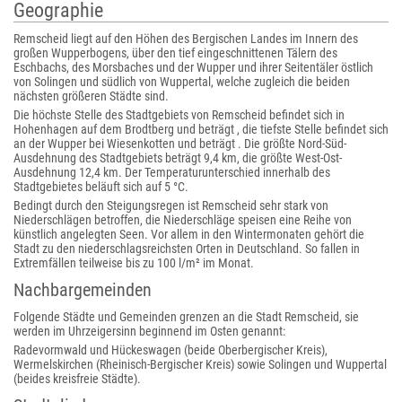
Geographie
Remscheid liegt auf den Höhen des Bergischen Landes im Innern des
großen Wupperbogens, über den tief eingeschnittenen Tälern des
Eschbachs, des Morsbaches und der Wupper und ihrer Seitentäler östlich
von Solingen und südlich von Wuppertal, welche zugleich die beiden
nächsten größeren Städte sind.
Die höchste Stelle des Stadtgebiets von Remscheid befindet sich in
Hohenhagen auf dem Brodtberg und beträgt , die tiefste Stelle befindet sich
an der Wupper bei Wiesenkotten und beträgt . Die größte Nord-Süd-
Ausdehnung des Stadtgebiets beträgt 9,4 km, die größte West-Ost-
Ausdehnung 12,4 km. Der Temperaturunterschied innerhalb des
Stadtgebietes beläuft sich auf 5 °C.
Bedingt durch den Steigungsregen ist Remscheid sehr stark von
Niederschlägen betroffen, die Niederschläge speisen eine Reihe von
künstlich angelegten Seen. Vor allem in den Wintermonaten gehört die
Stadt zu den niederschlagsreichsten Orten in Deutschland. So fallen in
Extremfällen teilweise bis zu 100 l/m² im Monat.
Nachbargemeinden
Folgende Städte und Gemeinden grenzen an die Stadt Remscheid, sie
werden im Uhrzeigersinn beginnend im Osten genannt:
Radevormwald und Hückeswagen (beide Oberbergischer Kreis),
Wermelskirchen (Rheinisch-Bergischer Kreis) sowie Solingen und Wuppertal
(beides kreisfreie Städte).