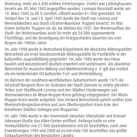
Wohnung, mehr als 6.600 erlitten Verletzungen. Vorher war Lüttringhausen
bereits am 30. Mai 1943 angegriffen worden, Lenneps Neustadt wurde am
10. März 1945 zu 80 % zerstört, offiziell wurden 61 Tote gemeldet. Im
Verlauf des 14. und 15. April 1945 wurde die Stadt von Lennep und
Wermelskirchen aus durch US-amerikanische Truppen besetzt. Im Mai
lösten britische Truppen sie ab; sie blieben bis 1952. Der Wiederaufbau der
Stadt, der Wohnraumbau auch für mehr als 24.000 zugewanderte
Flüchtlinge, und die Beseitigung der Kriegsschäden dauerten bis zum
Beginn der 1960er Jahre.
Im Jahr 1958 wurde in Remscheid-Küppelstein die Musische Bildungsstätte
Remscheid als erste bundeszentrale Bildungsstätte für Fachkräfte in der
kulturellen Jugendbildung gegründet. Im Jahr 1968 wurde das Haus
baulich und konzeptionell deutlich erweitert und umbenannt. Als
Akademie
Remscheid für musische Bildung und Medienerziehung e. V.
gilt das Institut
als ein bedeutender Ort kultureller Fort- und Weiterbildung.
Im Rahmen der nordrhein-westfälischen Gebietsreform wurde 1975 die
Ortschaft Bergisch Born im Südosten der Stadt (damals zu relativ gleichen
Teilen zum Stadtbezirk Lennep und den Städten Hückeswagen und
Wermelskirchen im Rhein-Wupper-Kreis gehörig) eingegliedert. Der Rhein-
Wupper-Kreis wurde aufgelöst. Das Umland Remscheids gehört seither zum
Rheinisch-Bergischen-Kreis und zum Oberbergischen Kreis bzw. den
kreisfreien Städten Solingen und Wuppertal.
Im Jahr 1986 wurde in der Innenstadt zwischen Alleestraße und Konrad-
Adenauer-Straße das Allee-Center eröffnet. Anfangs hatte es eine
Verkaufsfläche von 21.000 Quadratmetern mit 65 Geschäften, nach zwei
Erweiterungen 1995 und 2008 ist es mit etwa 100 Geschäften das größte
Einkaufszentrum des Bergischen Landes.