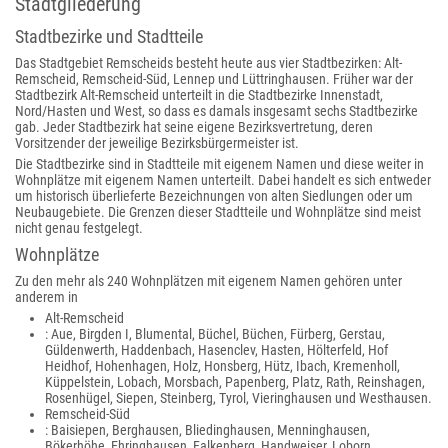
Stadtgliederung
Stadtbezirke und Stadtteile
Das Stadtgebiet Remscheids besteht heute aus vier Stadtbezirken: Alt-
Remscheid, Remscheid-Süd, Lennep und Lüttringhausen. Früher war der
Stadtbezirk Alt-Remscheid unterteilt in die Stadtbezirke Innenstadt,
Nord/Hasten und West, so dass es damals insgesamt sechs Stadtbezirke
gab. Jeder Stadtbezirk hat seine eigene Bezirksvertretung, deren
Vorsitzender der jeweilige Bezirksbürgermeister ist.
Die Stadtbezirke sind in Stadtteile mit eigenem Namen und diese weiter in
Wohnplätze mit eigenem Namen unterteilt. Dabei handelt es sich entweder
um historisch überlieferte Bezeichnungen von alten Siedlungen oder um
Neubaugebiete. Die Grenzen dieser Stadtteile und Wohnplätze sind meist
nicht genau festgelegt.
Wohnplätze
Zu den mehr als 240 Wohnplätzen mit eigenem Namen gehören unter
anderem in
Alt-Remscheid
: Aue, Birgden I, Blumental, Büchel, Büchen, Fürberg, Gerstau,
Güldenwerth, Haddenbach, Hasenclev, Hasten, Hölterfeld, Hof
Heidhof, Hohenhagen, Holz, Honsberg, Hütz, Ibach, Kremenholl,
Küppelstein, Lobach, Morsbach, Papenberg, Platz, Rath, Reinshagen,
Rosenhügel, Siepen, Steinberg, Tyrol, Vieringhausen und Westhausen.
Remscheid-Süd
: Baisiepen, Berghausen, Bliedinghausen, Menninghausen,
Bökerhöhe, Ehringhausen, Falkenberg, Handweiser, Loborn,