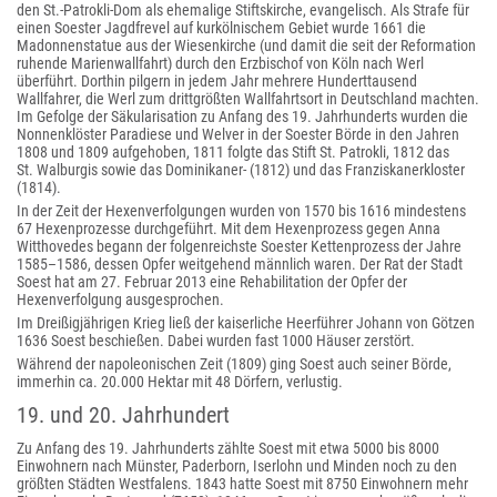
den St.-Patrokli-Dom als ehemalige Stiftskirche, evangelisch. Als Strafe für
einen Soester Jagdfrevel auf kurkölnischem Gebiet wurde 1661 die
Madonnenstatue aus der Wiesenkirche (und damit die seit der Reformation
ruhende Marienwallfahrt) durch den Erzbischof von Köln nach Werl
überführt. Dorthin pilgern in jedem Jahr mehrere Hunderttausend
Wallfahrer, die Werl zum drittgrößten Wallfahrtsort in Deutschland machten.
Im Gefolge der Säkularisation zu Anfang des 19. Jahrhunderts wurden die
Nonnenklöster Paradiese und Welver in der Soester Börde in den Jahren
1808 und 1809 aufgehoben, 1811 folgte das Stift St. Patrokli, 1812 das
St. Walburgis sowie das Dominikaner- (1812) und das Franziskanerkloster
(1814).
In der Zeit der Hexenverfolgungen wurden von 1570 bis 1616 mindestens
67 Hexenprozesse durchgeführt. Mit dem Hexenprozess gegen Anna
Witthovedes begann der folgenreichste Soester Kettenprozess der Jahre
1585–1586, dessen Opfer weitgehend männlich waren. Der Rat der Stadt
Soest hat am 27. Februar 2013 eine Rehabilitation der Opfer der
Hexenverfolgung ausgesprochen.
Im Dreißigjährigen Krieg ließ der kaiserliche Heerführer Johann von Götzen
1636 Soest beschießen. Dabei wurden fast 1000 Häuser zerstört.
Während der napoleonischen Zeit (1809) ging Soest auch seiner Börde,
immerhin ca. 20.000 Hektar mit 48 Dörfern, verlustig.
19. und 20. Jahrhundert
Zu Anfang des 19. Jahrhunderts zählte Soest mit etwa 5000 bis 8000
Einwohnern nach Münster, Paderborn, Iserlohn und Minden noch zu den
größten Städten Westfalens. 1843 hatte Soest mit 8750 Einwohnern mehr