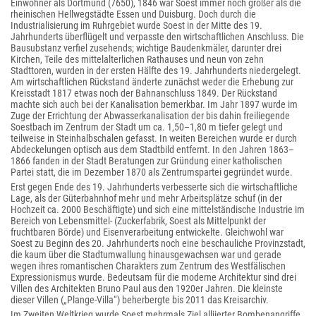
Einwohner als Dortmund (7650), 1846 war Soest immer noch größer als die
rheinischen Hellwegstädte Essen und Duisburg. Doch durch die
Industrialisierung im Ruhrgebiet wurde Soest in der Mitte des 19.
Jahrhunderts überflügelt und verpasste den wirtschaftlichen Anschluss. Die
Bausubstanz verfiel zusehends; wichtige Baudenkmäler, darunter drei
Kirchen, Teile des mittelalterlichen Rathauses und neun von zehn
Stadttoren, wurden in der ersten Hälfte des 19. Jahrhunderts niedergelegt.
Am wirtschaftlichen Rückstand änderte zunächst weder die Erhebung zur
Kreisstadt 1817 etwas noch der Bahnanschluss 1849. Der Rückstand
machte sich auch bei der Kanalisation bemerkbar. Im Jahr 1897 wurde im
Zuge der Errichtung der Abwasserkanalisation der bis dahin freiliegende
Soestbach im Zentrum der Stadt um ca. 1,50–1,80 m tiefer gelegt und
teilweise in Steinhalbschalen gefasst. In weiten Bereichen wurde er durch
Abdeckelungen optisch aus dem Stadtbild entfernt. In den Jahren 1863–
1866 fanden in der Stadt Beratungen zur Gründung einer katholischen
Partei statt, die im Dezember 1870 als Zentrumspartei gegründet wurde.
Erst gegen Ende des 19. Jahrhunderts verbesserte sich die wirtschaftliche
Lage, als der Güterbahnhof mehr und mehr Arbeitsplätze schuf (in der
Hochzeit ca. 2000 Beschäftigte) und sich eine mittelständische Industrie im
Bereich von Lebensmittel- (Zuckerfabrik, Soest als Mittelpunkt der
fruchtbaren Börde) und Eisenverarbeitung entwickelte. Gleichwohl war
Soest zu Beginn des 20. Jahrhunderts noch eine beschauliche Provinzstadt,
die kaum über die Stadtumwallung hinausgewachsen war und gerade
wegen ihres romantischen Charakters zum Zentrum des Westfälischen
Expressionismus wurde. Bedeutsam für die moderne Architektur sind drei
Villen des Architekten Bruno Paul aus den 1920er Jahren. Die kleinste
dieser Villen („Plange-Villa“) beherbergte bis 2011 das Kreisarchiv.
Im Zweiten Weltkrieg wurde Soest mehrmals Ziel alliierter Bombenangriffe,