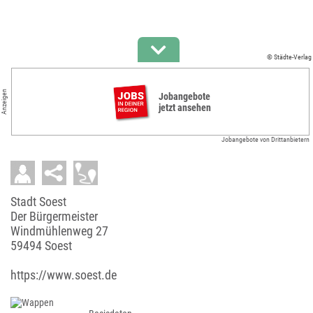
© Städte-Verlag
Anzeigen
Jobangebote
jetzt ansehen
Jobangebote von Drittanbietern
Stadt Soest
Der Bürgermeister
Windmühlenweg 27
59494 Soest
https://www.soest.de