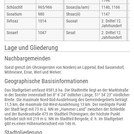
1194
Schûschît
965/966
Sosac(ia/iam)
1140, 1166
Zo
Sosatium
980
Shsac(ii)
1147
So
Svhsaz
1014
Suosat
2. Drittel 12.
So
Jahrhundert
Sosaet
1047
Sesat
2. Drittel 12.
So
Jahrhundert
Lage und Gliederung
Nachbargemeinden
Soest grenzt (im Uhrzeigersinn von Norden) an Lippetal, Bad Sassendorf,
Möhnesee, Ense, Werl und Welver.
Geographische Basisinformationen
Das Stadtgebiet umfasst 8581,6 ha. Die Stadtmitte liegt an der Marktstraße
in der Soester Innenstadt bei 8° 6′ 24″ östlicher Länge, 51° 34′ 23″ nördlicher
Breite. Die maximale Nord-Süd-Ausdehnung des Gemeindegebiets beträgt
11,5 km, die maximale Ost-West-Ausdehnung 13 km. Der niedrigste Punkt
der Stadt liegt mit 73 m ü. NN im „Hammer Land“ zwischen der Schledde
und der Bundesstraße 475 im Stadtteil Thöningsen; der höchste Punkt
befindet sich mit 219 m ü. NN im Stadtteil Bergede; d. h. im Stadtgebiet
gibt es einen Höhenunterschied von 146 m.
Stadtgliederung