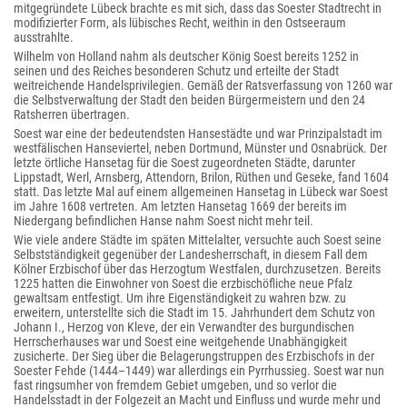
mitgegründete Lübeck brachte es mit sich, dass das Soester Stadtrecht in
modifizierter Form, als lübisches Recht, weithin in den Ostseeraum
ausstrahlte.
Wilhelm von Holland nahm als deutscher König Soest bereits 1252 in
seinen und des Reiches besonderen Schutz und erteilte der Stadt
weitreichende Handelsprivilegien. Gemäß der Ratsverfassung von 1260 war
die Selbstverwaltung der Stadt den beiden Bürgermeistern und den 24
Ratsherren übertragen.
Soest war eine der bedeutendsten Hansestädte und war Prinzipalstadt im
westfälischen Hanseviertel, neben Dortmund, Münster und Osnabrück. Der
letzte örtliche Hansetag für die Soest zugeordneten Städte, darunter
Lippstadt, Werl, Arnsberg, Attendorn, Brilon, Rüthen und Geseke, fand 1604
statt. Das letzte Mal auf einem allgemeinen Hansetag in Lübeck war Soest
im Jahre 1608 vertreten. Am letzten Hansetag 1669 der bereits im
Niedergang befindlichen Hanse nahm Soest nicht mehr teil.
Wie viele andere Städte im späten Mittelalter, versuchte auch Soest seine
Selbstständigkeit gegenüber der Landesherrschaft, in diesem Fall dem
Kölner Erzbischof über das Herzogtum Westfalen, durchzusetzen. Bereits
1225 hatten die Einwohner von Soest die erzbischöfliche neue Pfalz
gewaltsam entfestigt. Um ihre Eigenständigkeit zu wahren bzw. zu
erweitern, unterstellte sich die Stadt im 15. Jahrhundert dem Schutz von
Johann I., Herzog von Kleve, der ein Verwandter des burgundischen
Herrscherhauses war und Soest eine weitgehende Unabhängigkeit
zusicherte. Der Sieg über die Belagerungstruppen des Erzbischofs in der
Soester Fehde (1444–1449) war allerdings ein Pyrrhussieg. Soest war nun
fast ringsumher von fremdem Gebiet umgeben, und so verlor die
Handelsstadt in der Folgezeit an Macht und Einfluss und wurde mehr und