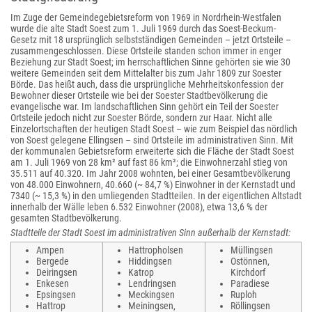
Im Zuge der Gemeindegebietsreform von 1969 in Nordrhein-Westfalen
wurde die alte Stadt Soest zum 1. Juli 1969 durch das Soest-Beckum-
Gesetz mit 18 ursprünglich selbstständigen Gemeinden – jetzt Ortsteile –
zusammengeschlossen. Diese Ortsteile standen schon immer in enger
Beziehung zur Stadt Soest; im herrschaftlichen Sinne gehörten sie wie 30
weitere Gemeinden seit dem Mittelalter bis zum Jahr 1809 zur Soester
Börde. Das heißt auch, dass die ursprüngliche Mehrheitskonfession der
Bewohner dieser Ortsteile wie bei der Soester Stadtbevölkerung die
evangelische war. Im landschaftlichen Sinn gehört ein Teil der Soester
Ortsteile jedoch nicht zur Soester Börde, sondern zur Haar. Nicht alle
Einzelortschaften der heutigen Stadt Soest – wie zum Beispiel das nördlich
von Soest gelegene Ellingsen – sind Ortsteile im administrativen Sinn. Mit
der kommunalen Gebietsreform erweiterte sich die Fläche der Stadt Soest
am 1. Juli 1969 von 28 km² auf fast 86 km²; die Einwohnerzahl stieg von
35.511 auf 40.320. Im Jahr 2008 wohnten, bei einer Gesamtbevölkerung
von 48.000 Einwohnern, 40.660 (~ 84,7 %) Einwohner in der Kernstadt und
7340 (~ 15,3 %) in den umliegenden Stadtteilen. In der eigentlichen Altstadt
innerhalb der Wälle leben 6.532 Einwohner (2008), etwa 13,6 % der
gesamten Stadtbevölkerung.
Stadtteile der Stadt Soest im administrativen Sinn außerhalb der Kernstadt:
Ampen
Hattropholsen
Müllingsen
Bergede
Hiddingsen
Ostönnen,
Deiringsen
Katrop
Kirchdorf
Enkesen
Lendringsen
Paradiese
Epsingsen
Meckingsen
Ruploh
Hattrop
Meiningsen,
Röllingsen