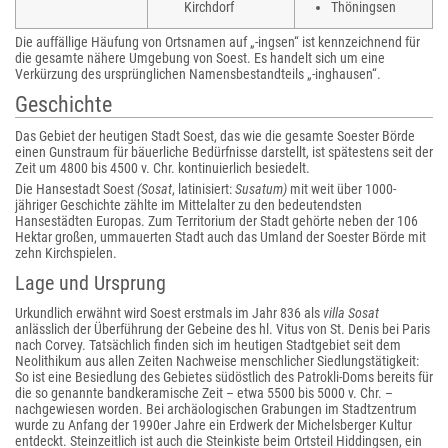
Kirchdorf
Thöningsen
Die auffällige Häufung von Ortsnamen auf „-ingsen“ ist kennzeichnend für
die gesamte nähere Umgebung von Soest. Es handelt sich um eine
Verkürzung des ursprünglichen Namensbestandteils „-inghausen“.
Geschichte
Das Gebiet der heutigen Stadt Soest, das wie die gesamte Soester Börde
einen Gunstraum für bäuerliche Bedürfnisse darstellt, ist spätestens seit der
Zeit um 4800 bis 4500 v. Chr. kontinuierlich besiedelt.
Die Hansestadt Soest
(Sosat
, latinisiert:
Susatum)
mit weit über 1000-
jähriger Geschichte zählte im Mittelalter zu den bedeutendsten
Hansestädten Europas. Zum Territorium der Stadt gehörte neben der 106
Hektar großen, ummauerten Stadt auch das Umland der Soester Börde mit
zehn Kirchspielen.
Lage und Ursprung
Urkundlich erwähnt wird Soest erstmals im Jahr 836 als
villa Sosat
anlässlich der Überführung der Gebeine des hl. Vitus von St. Denis bei Paris
nach Corvey. Tatsächlich finden sich im heutigen Stadtgebiet seit dem
Neolithikum aus allen Zeiten Nachweise menschlicher Siedlungstätigkeit:
So ist eine Besiedlung des Gebietes südöstlich des Patrokli-Doms bereits für
die so genannte bandkeramische Zeit – etwa 5500 bis 5000 v. Chr. –
nachgewiesen worden. Bei archäologischen Grabungen im Stadtzentrum
wurde zu Anfang der 1990er Jahre ein Erdwerk der Michelsberger Kultur
entdeckt. Steinzeitlich ist auch die Steinkiste beim Ortsteil Hiddingsen, ein