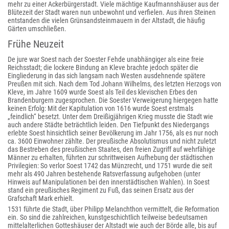
mehr zu einer Ackerbürgerstadt. Viele mächtige Kaufmannshäuser aus der
Blütezeit der Stadt waren nun unbewohnt und verfielen. Aus ihren Steinen
entstanden die vielen Grünsandsteinmauern in der Altstadt, die häufig
Gärten umschließen.
Frühe Neuzeit
De jure war Soest nach der Soester Fehde unabhängiger als eine freie
Reichsstadt; die lockere Bindung an Kleve brachte jedoch später die
Eingliederung in das sich langsam nach Westen ausdehnende spätere
Preußen mit sich. Nach dem Tod Johann Wilhelms, des letzten Herzogs von
Kleve, im Jahre 1609 wurde Soest als Teil des klevischen Erbes den
Brandenburgern zugesprochen. Die Soester Verweigerung hiergegen hatte
keinen Erfolg: Mit der Kapitulation von 1616 wurde Soest erstmals
„feindlich“ besetzt. Unter dem Dreißigjährigen Krieg musste die Stadt wie
auch andere Städte beträchtlich leiden. Den Tiefpunkt des Niedergangs
erlebte Soest hinsichtlich seiner Bevölkerung im Jahr 1756, als es nur noch
ca. 3600 Einwohner zählte. Der preußische Absolutismus und nicht zuletzt
das Bestreben des preußischen Staates, den freien Zugriff auf wehrfähige
Männer zu erhalten, führten zur schrittweisen Aufhebung der städtischen
Privilegien: So verlor Soest 1742 das Münzrecht, und 1751 wurde die seit
mehr als 490 Jahren bestehende Ratsverfassung aufgehoben (unter
Hinweis auf Manipulationen bei den innerstädtischen Wahlen). In Soest
stand ein preußisches Regiment zu Fuß, das seinen Ersatz aus der
Grafschaft Mark erhielt.
1531 führte die Stadt, über Philipp Melanchthon vermittelt, die Reformation
ein. So sind die zahlreichen, kunstgeschichtlich teilweise bedeutsamen
mittelalterlichen Gotteshäuser der Altstadt wie auch der Börde alle, bis auf