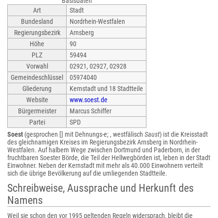
Basisdaten
Art
Stadt
Bundesland
Nordrhein-Westfalen
Regierungsbezirk
Arnsberg
Höhe
90
PLZ
59494
Vorwahl
02921, 02927, 02928
Gemeindeschlüssel
05974040
Gliederung
Kernstadt und 18 Stadtteile
Website
www.soest.de
Bürgermeister
Marcus Schiffer
Partei
SPD
Soest
(gesprochen [] mit Dehnungs-e; , westfälisch
Saust
) ist die Kreisstadt
des gleichnamigen Kreises im Regierungsbezirk Arnsberg in Nordrhein-
Westfalen. Auf halbem Wege zwischen Dortmund und Paderborn, in der
fruchtbaren Soester Börde, die Teil der Hellwegbörden ist, leben in der Stadt
Einwohner. Neben der Kernstadt mit mehr als 40.000 Einwohnern verteilt
sich die übrige Bevölkerung auf die umliegenden Stadtteile.
Schreibweise, Aussprache und Herkunft des
Namens
Weil sie schon den vor 1995 geltenden Regeln widersprach, bleibt die