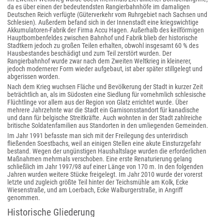
da es über einen der bedeutendsten Rangierbahnhöfe im damaligen
Deutschen Reich verfügte (Güterverkehr vom Ruhrgebiet nach Sachsen und
Schlesien). Außerdem befand sich in der Innenstadt eine kriegswichtige
Akkumulatoren-Fabrik der Firma Accu Hagen. Außerhalb des keilförmigen
Hauptbombenfeldes zwischen Bahnhof und Fabrik blieb der historische
Stadtkern jedoch zu großen Teilen erhalten, obwohl insgesamt 60 % des
Hausbestandes beschädigt und zum Teil zerstört wurden. Der
Rangierbahnhof wurde zwar nach dem Zweiten Weltkrieg in kleinerer,
jedoch modernerer Form wieder aufgebaut, ist aber später stillgelegt und
abgerissen worden.
Nach dem Krieg wuchsen Fläche und Bevölkerung der Stadt in kurzer Zeit
beträchtlich an, als im Südosten eine Siedlung für vornehmlich schlesische
Flüchtlinge vor allem aus der Region von Glatz errichtet wurde. Über
mehrere Jahrzehnte war die Stadt ein Garnisonsstandort für kanadische
und dann für belgische Streitkräfte. Auch wohnten in der Stadt zahlreiche
britische Soldatenfamilien aus Standorten in den umliegenden Gemeinden.
Im Jahr 1991 befasste man sich mit der Freilegung des unterirdisch
fließenden Soestbachs, weil an einigen Stellen eine akute Einsturzgefahr
bestand. Wegen der ungünstigen Haushaltslage wurden die erforderlichen
Maßnahmen mehrmals verschoben. Eine erste Renaturierung gelang
schließlich im Jahr 1997/98 auf einer Länge von 170 m. In den folgenden
Jahren wurden weitere Stücke freigelegt. Im Jahr 2010 wurde der vorerst
letzte und zugleich größte Teil hinter der Teichsmühle am Kolk, Ecke
Wiesenstraße, und am Loerbach, Ecke Walburgerstraße, in Angriff
genommen.
Historische Gliederung