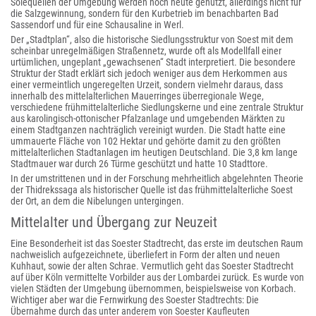
Solequellen der Umgebung werden noch heute genutzt, allerdings nicht für
die Salzgewinnung, sondern für den Kurbetrieb im benachbarten Bad
Sassendorf und für eine Schausaline in Werl.
Der „Stadtplan“, also die historische Siedlungsstruktur von Soest mit dem
scheinbar unregelmäßigen Straßennetz, wurde oft als Modellfall einer
urtümlichen, ungeplant „gewachsenen“ Stadt interpretiert. Die besondere
Struktur der Stadt erklärt sich jedoch weniger aus dem Herkommen aus
einer vermeintlich ungeregelten Urzeit, sondern vielmehr daraus, dass
innerhalb des mittelalterlichen Mauerringes überregionale Wege,
verschiedene frühmittelalterliche Siedlungskerne und eine zentrale Struktur
aus karolingisch-ottonischer Pfalzanlage und umgebenden Märkten zu
einem Stadtganzen nachträglich vereinigt wurden. Die Stadt hatte eine
ummauerte Fläche von 102 Hektar und gehörte damit zu den größten
mittelalterlichen Stadtanlagen im heutigen Deutschland. Die 3,8 km lange
Stadtmauer war durch 26 Türme geschützt und hatte 10 Stadttore.
In der umstrittenen und in der Forschung mehrheitlich abgelehnten Theorie
der Thidrekssaga als historischer Quelle ist das frühmittelalterliche Soest
der Ort, an dem die Nibelungen untergingen.
Mittelalter und Übergang zur Neuzeit
Eine Besonderheit ist das Soester Stadtrecht, das erste im deutschen Raum
nachweislich aufgezeichnete, überliefert in Form der alten und neuen
Kuhhaut, sowie der alten Schrae. Vermutlich geht das Soester Stadtrecht
auf über Köln vermittelte Vorbilder aus der Lombardei zurück. Es wurde von
vielen Städten der Umgebung übernommen, beispielsweise von Korbach.
Wichtiger aber war die Fernwirkung des Soester Stadtrechts: Die
Übernahme durch das unter anderem von Soester Kaufleuten