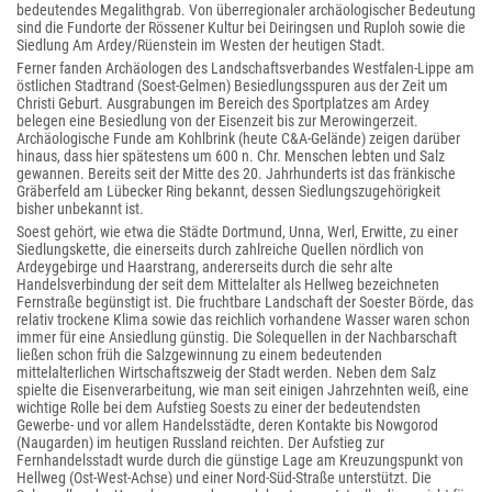
bedeutendes Megalithgrab. Von überregionaler archäologischer Bedeutung
sind die Fundorte der Rössener Kultur bei Deiringsen und Ruploh sowie die
Siedlung Am Ardey/Rüenstein im Westen der heutigen Stadt.
Ferner fanden Archäologen des Landschaftsverbandes Westfalen-Lippe am
östlichen Stadtrand (Soest-Gelmen) Besiedlungsspuren aus der Zeit um
Christi Geburt. Ausgrabungen im Bereich des Sportplatzes am Ardey
belegen eine Besiedlung von der Eisenzeit bis zur Merowingerzeit.
Archäologische Funde am Kohlbrink (heute C&A-Gelände) zeigen darüber
hinaus, dass hier spätestens um 600 n. Chr. Menschen lebten und Salz
gewannen. Bereits seit der Mitte des 20. Jahrhunderts ist das fränkische
Gräberfeld am Lübecker Ring bekannt, dessen Siedlungszugehörigkeit
bisher unbekannt ist.
Soest gehört, wie etwa die Städte Dortmund, Unna, Werl, Erwitte, zu einer
Siedlungskette, die einerseits durch zahlreiche Quellen nördlich von
Ardeygebirge und Haarstrang, andererseits durch die sehr alte
Handelsverbindung der seit dem Mittelalter als Hellweg bezeichneten
Fernstraße begünstigt ist. Die fruchtbare Landschaft der Soester Börde, das
relativ trockene Klima sowie das reichlich vorhandene Wasser waren schon
immer für eine Ansiedlung günstig. Die Sole
quellen in der Nachbarschaft
ließen schon früh die Salzgewinnung zu einem bedeutenden
mittelalterlichen Wirtschaftszweig der Stadt werden. Neben dem Salz
spielte die Eisen
verarbeitung, wie man seit einigen Jahrzehnten weiß, eine
wichtige Rolle bei dem Aufstieg Soests zu einer der bedeutendsten
Gewerbe- und vor allem Handelsstädte, deren Kontakte bis Nowgorod
(Naugarden) im heutigen Russland reichten. Der Aufstieg zur
Fernhandelsstadt wurde durch die günstige Lage am Kreuzungspunkt von
Hellweg (Ost-West-Achse) und einer Nord-Süd-Straße unterstützt. Die