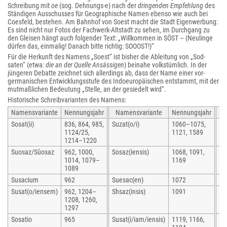
Schreibung mit
oe
(sog. Dehnungs-e) nach der
dringenden Empfehlung
des
Ständigen Ausschusses für Geographische Namen ebenso wie auch bei
Coesfeld, bestehen. Am Bahnhof von Soest macht die Stadt Eigenwerbung:
Es sind nicht nur Fotos der Fachwerk-Altstadt zu sehen, im Durchgang zu
den Gleisen hängt auch folgender Text: „Willkommen in SÖST – (Neulinge
dürfen das, einmalig! Danach bitte richtig: SOOOST!)“
Für die Herkunft des Namens „Soest“ ist bisher die Ableitung von „Sod-
saten“ (etwa:
die an der Quelle Ansässigen
) beinahe volkstümlich. In der
jüngeren Debatte zeichnet sich allerdings ab, dass der Name einer vor-
germanischen Entwicklungsstufe des Indoeuropäischen entstammt, mit der
mutmaßlichen Bedeutung „Stelle, an der gesiedelt wird“.
Historische Schreibvarianten des Namens:
Namensvariante
Nennungsjahr
Namensvariante
Nennungsjahr
Na
Sosat(ii)
836, 864, 985,
Suzat(o/i)
1060–1075,
So
1124/25,
1121, 1589
1214–1220
Suosaz/Sûosaz
962, 1000,
Sosaz(iensis)
1068, 1091,
Su
1014, 1079–
1169
1089
Susacium
962
Suesac(en)
1072
So
Susat(o/iensem)
962, 1204–
Shsaz(insis)
1091
Su
1208, 1260,
1297
Sosatio
965
Susat(i/iam/iensis)
1119, 1166,
Ze