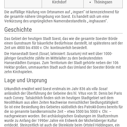
Kirchdorf
Thöningsen
Die auffällige Häufung von Ortsnamen auf „-ingsen“ ist kennzeichnend für
die gesamte nähere Umgebung von Soest. Es handelt sich um eine
Verkürzung des ursprünglichen Namensbestandteils „-inghausen“.
Geschichte
Das Gebiet der heutigen Stadt Soest, das wie die gesamte Soester Börde
einen Gunstraum für bäuerliche Bedürfnisse darstellt, ist spätestens seit der
Zeit um 4800 bis 4500 v. Chr. kontinuierlich besiedelt.
Die Hansestadt Soest
(Sosat
, latinisiert:
Susatum)
mit weit über 1000-
jähriger Geschichte zählte im Mittelalter zu den bedeutendsten
Hansestädten Europas. Zum Territorium der Stadt gehörte neben der 106
Hektar großen, ummauerten Stadt auch das Umland der Soester Börde mit
zehn Kirchspielen.
Lage und Ursprung
Urkundlich erwähnt wird Soest erstmals im Jahr 836 als
villa Sosat
anlässlich der Überführung der Gebeine des hl. Vitus von St. Denis bei Paris
nach Corvey. Tatsächlich finden sich im heutigen Stadtgebiet seit dem
Neolithikum aus allen Zeiten Nachweise menschlicher Siedlungstätigkeit:
So ist eine Besiedlung des Gebietes südöstlich des Patrokli-Doms bereits für
die so genannte bandkeramische Zeit – etwa 5500 bis 5000 v. Chr. –
nachgewiesen worden. Bei archäologischen Grabungen im Stadtzentrum
wurde zu Anfang der 1990er Jahre ein Erdwerk der Michelsberger Kultur
entdeckt. Steinzeitlich ist auch die Steinkiste beim Ortsteil Hiddingsen, ein