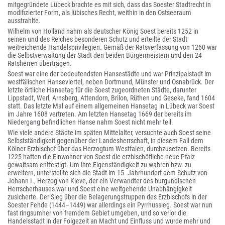
mitgegründete Lübeck brachte es mit sich, dass das Soester Stadtrecht in
modifizierter Form, als lübisches Recht, weithin in den Ostseeraum
ausstrahlte.
Wilhelm von Holland nahm als deutscher König Soest bereits 1252 in
seinen und des Reiches besonderen Schutz und erteilte der Stadt
weitreichende Handelsprivilegien. Gemäß der Ratsverfassung von 1260 war
die Selbstverwaltung der Stadt den beiden Bürgermeistern und den 24
Ratsherren übertragen.
Soest war eine der bedeutendsten Hansestädte und war Prinzipalstadt im
westfälischen Hanseviertel, neben Dortmund, Münster und Osnabrück. Der
letzte örtliche Hansetag für die Soest zugeordneten Städte, darunter
Lippstadt, Werl, Arnsberg, Attendorn, Brilon, Rüthen und Geseke, fand 1604
statt. Das letzte Mal auf einem allgemeinen Hansetag in Lübeck war Soest
im Jahre 1608 vertreten. Am letzten Hansetag 1669 der bereits im
Niedergang befindlichen Hanse nahm Soest nicht mehr teil.
Wie viele andere Städte im späten Mittelalter, versuchte auch Soest seine
Selbstständigkeit gegenüber der Landesherrschaft, in diesem Fall dem
Kölner Erzbischof über das Herzogtum Westfalen, durchzusetzen. Bereits
1225 hatten die Einwohner von Soest die erzbischöfliche neue Pfalz
gewaltsam entfestigt. Um ihre Eigenständigkeit zu wahren bzw. zu
erweitern, unterstellte sich die Stadt im 15. Jahrhundert dem Schutz von
Johann I., Herzog von Kleve, der ein Verwandter des burgundischen
Herrscherhauses war und Soest eine weitgehende Unabhängigkeit
zusicherte. Der Sieg über die Belagerungstruppen des Erzbischofs in der
Soester Fehde (1444–1449) war allerdings ein Pyrrhussieg. Soest war nun
fast ringsumher von fremdem Gebiet umgeben, und so verlor die
Handelsstadt in der Folgezeit an Macht und Einfluss und wurde mehr und