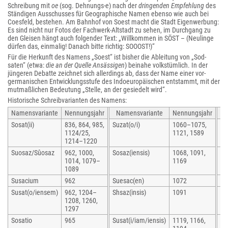
Schreibung mit
oe
(sog. Dehnungs-e) nach der
dringenden Empfehlung
des
Ständigen Ausschusses für Geographische Namen ebenso wie auch bei
Coesfeld, bestehen. Am Bahnhof von Soest macht die Stadt Eigenwerbung:
Es sind nicht nur Fotos der Fachwerk-Altstadt zu sehen, im Durchgang zu
den Gleisen hängt auch folgender Text: „Willkommen in SÖST – (Neulinge
dürfen das, einmalig! Danach bitte richtig: SOOOST!)“
Für die Herkunft des Namens „Soest“ ist bisher die Ableitung von „Sod-
saten“ (etwa:
die an der Quelle Ansässigen
) beinahe volkstümlich. In der
jüngeren Debatte zeichnet sich allerdings ab, dass der Name einer vor-
germanischen Entwicklungsstufe des Indoeuropäischen entstammt, mit der
mutmaßlichen Bedeutung „Stelle, an der gesiedelt wird“.
Historische Schreibvarianten des Namens:
Namensvariante
Nennungsjahr
Namensvariante
Nennungsjahr
Na
Sosat(ii)
836, 864, 985,
Suzat(o/i)
1060–1075,
So
1124/25,
1121, 1589
1214–1220
Suosaz/Sûosaz
962, 1000,
Sosaz(iensis)
1068, 1091,
Su
1014, 1079–
1169
1089
Susacium
962
Suesac(en)
1072
So
Susat(o/iensem)
962, 1204–
Shsaz(insis)
1091
Su
1208, 1260,
1297
Sosatio
965
Susat(i/iam/iensis)
1119, 1166,
Ze