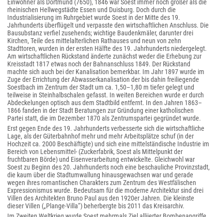
Einwohner als Dortmund (7650), 1846 war Soest immer noch größer als die
rheinischen Hellwegstädte Essen und Duisburg. Doch durch die
Industrialisierung im Ruhrgebiet wurde Soest in der Mitte des 19.
Jahrhunderts überflügelt und verpasste den wirtschaftlichen Anschluss. Die
Bausubstanz verfiel zusehends; wichtige Baudenkmäler, darunter drei
Kirchen, Teile des mittelalterlichen Rathauses und neun von zehn
Stadttoren, wurden in der ersten Hälfte des 19. Jahrhunderts niedergelegt.
Am wirtschaftlichen Rückstand änderte zunächst weder die Erhebung zur
Kreisstadt 1817 etwas noch der Bahnanschluss 1849. Der Rückstand
machte sich auch bei der Kanalisation bemerkbar. Im Jahr 1897 wurde im
Zuge der Errichtung der Abwasserkanalisation der bis dahin freiliegende
Soestbach im Zentrum der Stadt um ca. 1,50–1,80 m tiefer gelegt und
teilweise in Steinhalbschalen gefasst. In weiten Bereichen wurde er durch
Abdeckelungen optisch aus dem Stadtbild entfernt. In den Jahren 1863–
1866 fanden in der Stadt Beratungen zur Gründung einer katholischen
Partei statt, die im Dezember 1870 als Zentrumspartei gegründet wurde.
Erst gegen Ende des 19. Jahrhunderts verbesserte sich die wirtschaftliche
Lage, als der Güterbahnhof mehr und mehr Arbeitsplätze schuf (in der
Hochzeit ca. 2000 Beschäftigte) und sich eine mittelständische Industrie im
Bereich von Lebensmittel- (Zuckerfabrik, Soest als Mittelpunkt der
fruchtbaren Börde) und Eisenverarbeitung entwickelte. Gleichwohl war
Soest zu Beginn des 20. Jahrhunderts noch eine beschauliche Provinzstadt,
die kaum über die Stadtumwallung hinausgewachsen war und gerade
wegen ihres romantischen Charakters zum Zentrum des Westfälischen
Expressionismus wurde. Bedeutsam für die moderne Architektur sind drei
Villen des Architekten Bruno Paul aus den 1920er Jahren. Die kleinste
dieser Villen („Plange-Villa“) beherbergte bis 2011 das Kreisarchiv.
Im Zweiten Weltkrieg wurde Soest mehrmals Ziel alliierter Bombenangriffe,