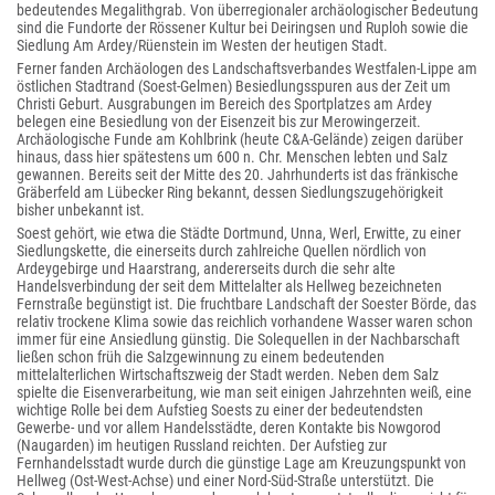
bedeutendes Megalithgrab. Von überregionaler archäologischer Bedeutung
sind die Fundorte der Rössener Kultur bei Deiringsen und Ruploh sowie die
Siedlung Am Ardey/Rüenstein im Westen der heutigen Stadt.
Ferner fanden Archäologen des Landschaftsverbandes Westfalen-Lippe am
östlichen Stadtrand (Soest-Gelmen) Besiedlungsspuren aus der Zeit um
Christi Geburt. Ausgrabungen im Bereich des Sportplatzes am Ardey
belegen eine Besiedlung von der Eisenzeit bis zur Merowingerzeit.
Archäologische Funde am Kohlbrink (heute C&A-Gelände) zeigen darüber
hinaus, dass hier spätestens um 600 n. Chr. Menschen lebten und Salz
gewannen. Bereits seit der Mitte des 20. Jahrhunderts ist das fränkische
Gräberfeld am Lübecker Ring bekannt, dessen Siedlungszugehörigkeit
bisher unbekannt ist.
Soest gehört, wie etwa die Städte Dortmund, Unna, Werl, Erwitte, zu einer
Siedlungskette, die einerseits durch zahlreiche Quellen nördlich von
Ardeygebirge und Haarstrang, andererseits durch die sehr alte
Handelsverbindung der seit dem Mittelalter als Hellweg bezeichneten
Fernstraße begünstigt ist. Die fruchtbare Landschaft der Soester Börde, das
relativ trockene Klima sowie das reichlich vorhandene Wasser waren schon
immer für eine Ansiedlung günstig. Die Sole
quellen in der Nachbarschaft
ließen schon früh die Salzgewinnung zu einem bedeutenden
mittelalterlichen Wirtschaftszweig der Stadt werden. Neben dem Salz
spielte die Eisen
verarbeitung, wie man seit einigen Jahrzehnten weiß, eine
wichtige Rolle bei dem Aufstieg Soests zu einer der bedeutendsten
Gewerbe- und vor allem Handelsstädte, deren Kontakte bis Nowgorod
(Naugarden) im heutigen Russland reichten. Der Aufstieg zur
Fernhandelsstadt wurde durch die günstige Lage am Kreuzungspunkt von
Hellweg (Ost-West-Achse) und einer Nord-Süd-Straße unterstützt. Die