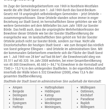
Im Zuge der Gemeindegebietsreform von 1969 in Nordrhein-Westfalen
wurde die alte Stadt Soest zum 1. Juli 1969 durch das Soest-Beckum-
Gesetz mit 18 ursprünglich selbstständigen Gemeinden – jetzt Ortsteile –
zusammengeschlossen. Diese Ortsteile standen schon immer in enger
Beziehung zur Stadt Soest; im herrschaftlichen Sinne gehörten sie wie 30
weitere Gemeinden seit dem Mittelalter bis zum Jahr 1809 zur Soester
Börde. Das heißt auch, dass die ursprüngliche Mehrheitskonfession der
Bewohner dieser Ortsteile wie bei der Soester Stadtbevölkerung die
evangelische war. Im landschaftlichen Sinn gehört ein Teil der Soester
Ortsteile jedoch nicht zur Soester Börde, sondern zur Haar. Nicht alle
Einzelortschaften der heutigen Stadt Soest – wie zum Beispiel das nördlich
von Soest gelegene Ellingsen – sind Ortsteile im administrativen Sinn. Mit
der kommunalen Gebietsreform erweiterte sich die Fläche der Stadt Soest
am 1. Juli 1969 von 28 km² auf fast 86 km²; die Einwohnerzahl stieg von
35.511 auf 40.320. Im Jahr 2008 wohnten, bei einer Gesamtbevölkerung
von 48.000 Einwohnern, 40.660 (~ 84,7 %) Einwohner in der Kernstadt und
7340 (~ 15,3 %) in den umliegenden Stadtteilen. In der eigentlichen Altstadt
innerhalb der Wälle leben 6.532 Einwohner (2008), etwa 13,6 % der
gesamten Stadtbevölkerung.
Stadtteile der Stadt Soest im administrativen Sinn außerhalb der Kernstadt:
Ampen
Hattropholsen
Müllingsen
Bergede
Hiddingsen
Ostönnen,
Deiringsen
Katrop
Kirchdorf
Enkesen
Lendringsen
Paradiese
Epsingsen
Meckingsen
Ruploh
Hattrop
Meiningsen,
Röllingsen