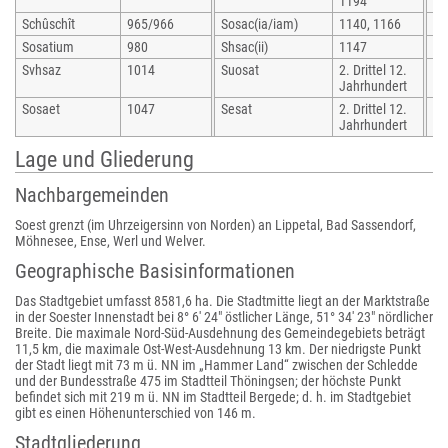
1194
Schûschît
965/966
Sosac(ia/iam)
1140, 1166
Zo
Sosatium
980
Shsac(ii)
1147
So
Svhsaz
1014
Suosat
2. Drittel 12.
So
Jahrhundert
Sosaet
1047
Sesat
2. Drittel 12.
So
Jahrhundert
Lage und Gliederung
Nachbargemeinden
Soest grenzt (im Uhrzeigersinn von Norden) an Lippetal, Bad Sassendorf,
Möhnesee, Ense, Werl und Welver.
Geographische Basisinformationen
Das Stadtgebiet umfasst 8581,6 ha. Die Stadtmitte liegt an der Marktstraße
in der Soester Innenstadt bei 8° 6′ 24″ östlicher Länge, 51° 34′ 23″ nördlicher
Breite. Die maximale Nord-Süd-Ausdehnung des Gemeindegebiets beträgt
11,5 km, die maximale Ost-West-Ausdehnung 13 km. Der niedrigste Punkt
der Stadt liegt mit 73 m ü. NN im „Hammer Land“ zwischen der Schledde
und der Bundesstraße 475 im Stadtteil Thöningsen; der höchste Punkt
befindet sich mit 219 m ü. NN im Stadtteil Bergede; d. h. im Stadtgebiet
gibt es einen Höhenunterschied von 146 m.
Stadtgliederung