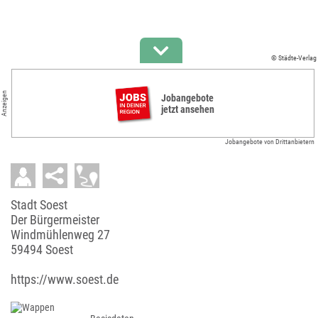
© Städte-Verlag
Anzeigen
Jobangebote
jetzt ansehen
Jobangebote von Drittanbietern
Stadt Soest
Der Bürgermeister
Windmühlenweg 27
59494 Soest
https://www.soest.de