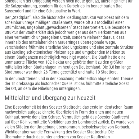
Solequellen der Umgebung werden noch heute genutzt, allerdings nicht für
die Salzgewinnung, sondern für den Kurbetrieb im benachbarten Bad
Sassendorf und für eine Schausaline in Werl.
Der „Stadtplan“, also die historische Siedlungsstruktur von Soest mit dem
scheinbar unregelmäßigen Straßennetz, wurde oft als Modellfall einer
urtümlichen, ungeplant „gewachsenen“ Stadt interpretiert. Die besondere
Struktur der Stadt erklärt sich jedoch weniger aus dem Herkommen aus
einer vermeintlich ungeregelten Urzeit, sondern vielmehr daraus, dass
innerhalb des mittelalterlichen Mauerringes überregionale Wege,
verschiedene frühmittelalterliche Siedlungskerne und eine zentrale Struktur
aus karolingisch-ottonischer Pfalzanlage und umgebenden Märkten zu
einem Stadtganzen nachträglich vereinigt wurden. Die Stadt hatte eine
ummauerte Fläche von 102 Hektar und gehörte damit zu den größten
mittelalterlichen Stadtanlagen im heutigen Deutschland. Die 3,8 km lange
Stadtmauer war durch 26 Türme geschützt und hatte 10 Stadttore.
In der umstrittenen und in der Forschung mehrheitlich abgelehnten Theorie
der Thidrekssaga als historischer Quelle ist das frühmittelalterliche Soest
der Ort, an dem die Nibelungen untergingen.
Mittelalter und Übergang zur Neuzeit
Eine Besonderheit ist das Soester Stadtrecht, das erste im deutschen Raum
nachweislich aufgezeichnete, überliefert in Form der alten und neuen
Kuhhaut, sowie der alten Schrae. Vermutlich geht das Soester Stadtrecht
auf über Köln vermittelte Vorbilder aus der Lombardei zurück. Es wurde von
vielen Städten der Umgebung übernommen, beispielsweise von Korbach.
Wichtiger aber war die Fernwirkung des Soester Stadtrechts: Die
Übernahme durch das unter anderem von Soester Kaufleuten