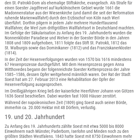
den St.-Patrokli-Dom als ehemalige Stiftskirche, evangelisch. Als Strafe für
einen Soester Jagdfrevel auf kurkölnischem Gebiet wurde 1661 die
Madonnenstatue aus der Wiesenkirche (und damit die seit der Reformation
ruhende Marienwallfahrt) durch den Erzbischof von Köln nach Werl
überführt. Dorthin pilgern in jedem Jahr mehrere Hunderttausend
Wallfahrer, die Werl zum drittgrößten Wallfahrtsort in Deutschland machten.
Im Gefolge der Säkularisation zu Anfang des 19. Jahrhunderts wurden die
Nonnenklöster Paradiese und Welver in der Soester Börde in den Jahren
1808 und 1809 aufgehoben, 1811 folgte das Stift St. Patrokli, 1812 das
St. Walburgis sowie das Dominikaner- (1812) und das Franziskanerkloster
(1814).
In der Zeit der Hexenverfolgungen wurden von 1570 bis 1616 mindestens
67 Hexenprozesse durchgeführt. Mit dem Hexenprozess gegen Anna
Witthovedes begann der folgenreichste Soester Kettenprozess der Jahre
1585–1586, dessen Opfer weitgehend männlich waren. Der Rat der Stadt
Soest hat am 27. Februar 2013 eine Rehabilitation der Opfer der
Hexenverfolgung ausgesprochen.
Im Dreißigjährigen Krieg ließ der kaiserliche Heerführer Johann von Götzen
1636 Soest beschießen. Dabei wurden fast 1000 Häuser zerstört.
Während der napoleonischen Zeit (1809) ging Soest auch seiner Börde,
immerhin ca. 20.000 Hektar mit 48 Dörfern, verlustig.
19. und 20. Jahrhundert
Zu Anfang des 19. Jahrhunderts zählte Soest mit etwa 5000 bis 8000
Einwohnern nach Münster, Paderborn, Iserlohn und Minden noch zu den
größten Städten Westfalens. 1843 hatte Soest mit 8750 Einwohnern mehr