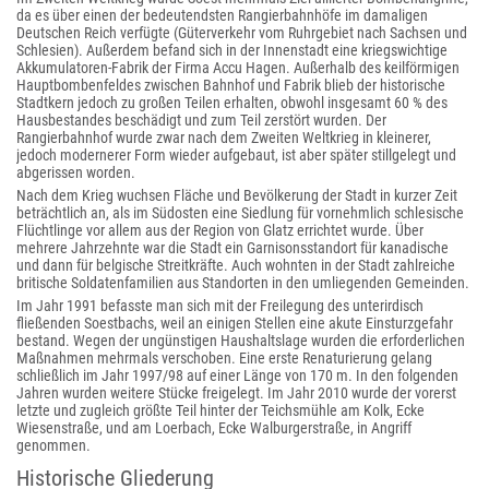
da es über einen der bedeutendsten Rangierbahnhöfe im damaligen
Deutschen Reich verfügte (Güterverkehr vom Ruhrgebiet nach Sachsen und
Schlesien). Außerdem befand sich in der Innenstadt eine kriegswichtige
Akkumulatoren-Fabrik der Firma Accu Hagen. Außerhalb des keilförmigen
Hauptbombenfeldes zwischen Bahnhof und Fabrik blieb der historische
Stadtkern jedoch zu großen Teilen erhalten, obwohl insgesamt 60 % des
Hausbestandes beschädigt und zum Teil zerstört wurden. Der
Rangierbahnhof wurde zwar nach dem Zweiten Weltkrieg in kleinerer,
jedoch modernerer Form wieder aufgebaut, ist aber später stillgelegt und
abgerissen worden.
Nach dem Krieg wuchsen Fläche und Bevölkerung der Stadt in kurzer Zeit
beträchtlich an, als im Südosten eine Siedlung für vornehmlich schlesische
Flüchtlinge vor allem aus der Region von Glatz errichtet wurde. Über
mehrere Jahrzehnte war die Stadt ein Garnisonsstandort für kanadische
und dann für belgische Streitkräfte. Auch wohnten in der Stadt zahlreiche
britische Soldatenfamilien aus Standorten in den umliegenden Gemeinden.
Im Jahr 1991 befasste man sich mit der Freilegung des unterirdisch
fließenden Soestbachs, weil an einigen Stellen eine akute Einsturzgefahr
bestand. Wegen der ungünstigen Haushaltslage wurden die erforderlichen
Maßnahmen mehrmals verschoben. Eine erste Renaturierung gelang
schließlich im Jahr 1997/98 auf einer Länge von 170 m. In den folgenden
Jahren wurden weitere Stücke freigelegt. Im Jahr 2010 wurde der vorerst
letzte und zugleich größte Teil hinter der Teichsmühle am Kolk, Ecke
Wiesenstraße, und am Loerbach, Ecke Walburgerstraße, in Angriff
genommen.
Historische Gliederung