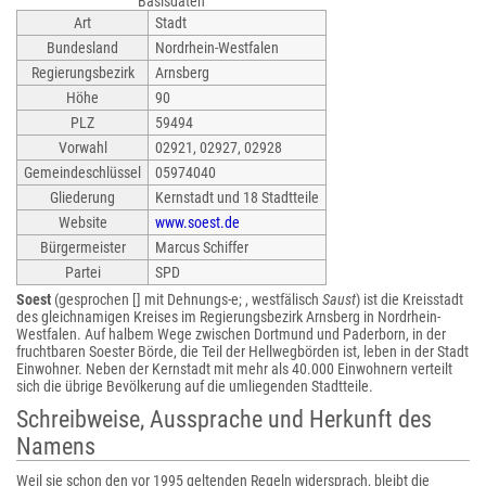
Basisdaten
Art
Stadt
Bundesland
Nordrhein-Westfalen
Regierungsbezirk
Arnsberg
Höhe
90
PLZ
59494
Vorwahl
02921, 02927, 02928
Gemeindeschlüssel
05974040
Gliederung
Kernstadt und 18 Stadtteile
Website
www.soest.de
Bürgermeister
Marcus Schiffer
Partei
SPD
Soest
(gesprochen [] mit Dehnungs-e; , westfälisch
Saust
) ist die Kreisstadt
des gleichnamigen Kreises im Regierungsbezirk Arnsberg in Nordrhein-
Westfalen. Auf halbem Wege zwischen Dortmund und Paderborn, in der
fruchtbaren Soester Börde, die Teil der Hellwegbörden ist, leben in der Stadt
Einwohner. Neben der Kernstadt mit mehr als 40.000 Einwohnern verteilt
sich die übrige Bevölkerung auf die umliegenden Stadtteile.
Schreibweise, Aussprache und Herkunft des
Namens
Weil sie schon den vor 1995 geltenden Regeln widersprach, bleibt die