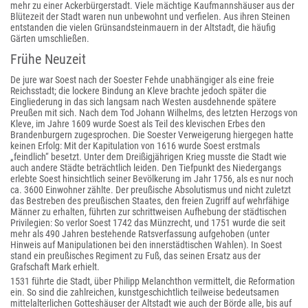
mehr zu einer Ackerbürgerstadt. Viele mächtige Kaufmannshäuser aus der
Blütezeit der Stadt waren nun unbewohnt und verfielen. Aus ihren Steinen
entstanden die vielen Grünsandsteinmauern in der Altstadt, die häufig
Gärten umschließen.
Frühe Neuzeit
De jure war Soest nach der Soester Fehde unabhängiger als eine freie
Reichsstadt; die lockere Bindung an Kleve brachte jedoch später die
Eingliederung in das sich langsam nach Westen ausdehnende spätere
Preußen mit sich. Nach dem Tod Johann Wilhelms, des letzten Herzogs von
Kleve, im Jahre 1609 wurde Soest als Teil des klevischen Erbes den
Brandenburgern zugesprochen. Die Soester Verweigerung hiergegen hatte
keinen Erfolg: Mit der Kapitulation von 1616 wurde Soest erstmals
„feindlich“ besetzt. Unter dem Dreißigjährigen Krieg musste die Stadt wie
auch andere Städte beträchtlich leiden. Den Tiefpunkt des Niedergangs
erlebte Soest hinsichtlich seiner Bevölkerung im Jahr 1756, als es nur noch
ca. 3600 Einwohner zählte. Der preußische Absolutismus und nicht zuletzt
das Bestreben des preußischen Staates, den freien Zugriff auf wehrfähige
Männer zu erhalten, führten zur schrittweisen Aufhebung der städtischen
Privilegien: So verlor Soest 1742 das Münzrecht, und 1751 wurde die seit
mehr als 490 Jahren bestehende Ratsverfassung aufgehoben (unter
Hinweis auf Manipulationen bei den innerstädtischen Wahlen). In Soest
stand ein preußisches Regiment zu Fuß, das seinen Ersatz aus der
Grafschaft Mark erhielt.
1531 führte die Stadt, über Philipp Melanchthon vermittelt, die Reformation
ein. So sind die zahlreichen, kunstgeschichtlich teilweise bedeutsamen
mittelalterlichen Gotteshäuser der Altstadt wie auch der Börde alle, bis auf