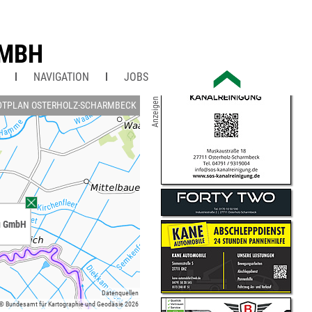
GMBH
NAVIGATION
JOBS
Anzeigen
DTPLAN OSTERHOLZ-SCHARMBECK
u GmbH
Datenquellen
 © Bundesamt für Kartographie und Geodäsie 2026