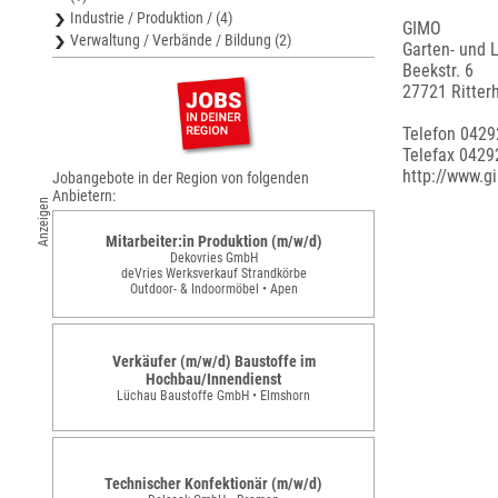
Industrie / Produktion / (4)
GIMO
Verwaltung / Verbände / Bildung (2)
Garten- und
Beekstr. 6
27721 Ritter
Telefon 042
Telefax 0429
http://www.
Jobangebote in der Region von folgenden
Anbietern:
Anzeigen
Mitarbeiter:in Produktion (m/w/d)
Dekovries GmbH
deVries Werksverkauf Strandkörbe
Outdoor- & Indoormöbel • Apen
Verkäufer (m/w/d) Baustoffe im
Hochbau/Innendienst
Lüchau Baustoffe GmbH • Elmshorn
Technischer Konfektionär (m/w/d)