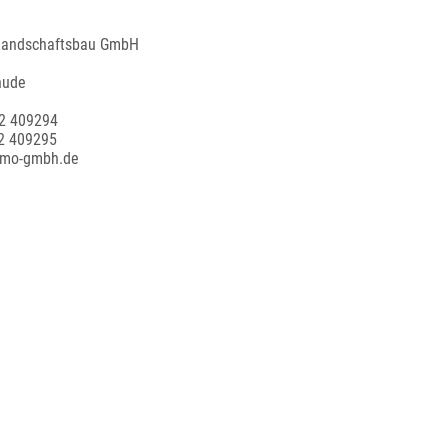
 Landschaftsbau GmbH
hude
92 409294
2 409295
gimo-gmbh.de