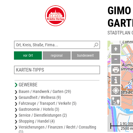
GIMO
GART
STADTPLAN 
+
vor Ort
regional
bundesweit
−
KARTEN-TIPPS
Stadtplan Ritterhude
GEWERBE
Karte Osterholz
Bauen / Handwerk / Garten (29)
Karte Bremen
Gesundheit / Wellness (9)
Stadtplan Stuhr
Fahrzeuge / Transport / Verkehr (5)
Samtgemeinde Hambergen
Gastronomie / Hotels (3)
Service / Dienstleistungen (2)
Shopping / Handel (4)
Versicherungen / Finanzen / Recht / Consulting
(1)