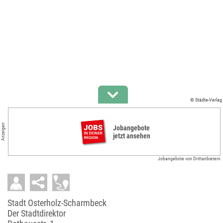
© Städte-Verlag
Anzeigen
Jobangebote
jetzt ansehen
Jobangebote von Drittanbietern
Stadt Osterholz-Scharmbeck
Der Stadtdirektor