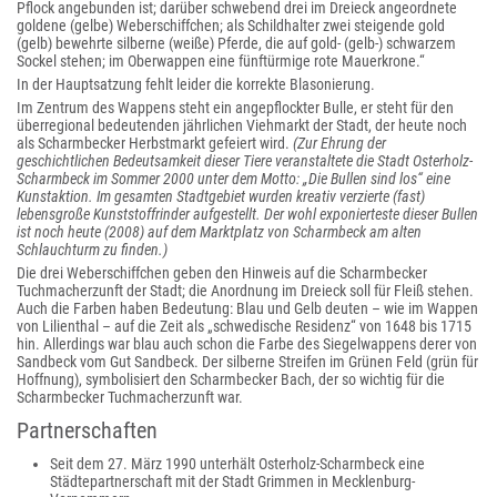
Pflock angebunden ist; darüber schwebend drei im Dreieck angeordnete
goldene (gelbe) Weberschiffchen; als Schildhalter zwei steigende gold
(gelb) bewehrte silberne (weiße) Pferde, die auf gold- (gelb-) schwarzem
Sockel stehen; im Oberwappen eine fünftürmige rote Mauerkrone.“
In der Hauptsatzung fehlt leider die korrekte Blasonierung.
Im Zentrum des Wappens steht ein angepflockter Bulle, er steht für den
überregional bedeutenden jährlichen Viehmarkt der Stadt, der heute noch
als Scharmbecker Herbstmarkt gefeiert wird.
(Zur Ehrung der
geschichtlichen Bedeutsamkeit dieser Tiere veranstaltete die Stadt Osterholz-
Scharmbeck im Sommer 2000 unter dem Motto: „Die Bullen sind los“ eine
Kunstaktion. Im gesamten Stadtgebiet wurden kreativ verzierte (fast)
lebensgroße Kunststoffrinder aufgestellt. Der wohl exponierteste dieser Bullen
ist noch heute (2008) auf dem Marktplatz von Scharmbeck am alten
Schlauchturm zu finden.)
Die drei Weberschiffchen geben den Hinweis auf die Scharmbecker
Tuchmacherzunft der Stadt; die Anordnung im Dreieck soll für Fleiß stehen.
Auch die Farben haben Bedeutung: Blau und Gelb deuten – wie im Wappen
von Lilienthal – auf die Zeit als „schwedische Residenz“ von 1648 bis 1715
hin. Allerdings war blau auch schon die Farbe des Siegelwappens derer von
Sandbeck vom Gut Sandbeck. Der silberne Streifen im Grünen Feld (grün für
Hoffnung), symbolisiert den Scharmbecker Bach, der so wichtig für die
Scharmbecker Tuchmacherzunft war.
Partnerschaften
Seit dem 27. März 1990 unterhält Osterholz-Scharmbeck eine
Städtepartnerschaft mit der Stadt Grimmen in Mecklenburg-