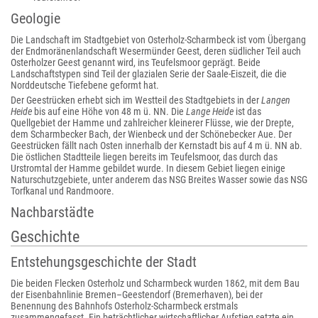
Geologie
Die Landschaft im Stadtgebiet von Osterholz-Scharmbeck ist vom Übergang
der Endmoränenlandschaft Wesermünder Geest, deren südlicher Teil auch
Osterholzer Geest genannt wird, ins Teufelsmoor geprägt. Beide
Landschaftstypen sind Teil der glazialen Serie der Saale-Eiszeit, die die
Norddeutsche Tiefebene geformt hat.
Der Geestrücken erhebt sich im Westteil des Stadtgebiets in der
Langen
Heide
bis auf eine Höhe von 48 m ü. NN. Die
Lange Heide
ist das
Quellgebiet der Hamme und zahlreicher kleinerer Flüsse, wie der Drepte,
dem Scharmbecker Bach, der Wienbeck und der Schönebecker Aue. Der
Geestrücken fällt nach Osten innerhalb der Kernstadt bis auf 4 m ü. NN ab.
Die östlichen Stadtteile liegen bereits im Teufelsmoor, das durch das
Urstromtal der Hamme gebildet wurde. In diesem Gebiet liegen einige
Naturschutzgebiete, unter anderem das NSG Breites Wasser sowie das NSG
Torfkanal und Randmoore.
Nachbarstädte
Geschichte
Entstehungsgeschichte der Stadt
Die beiden Flecken Osterholz und Scharmbeck wurden 1862, mit dem Bau
der Eisenbahnlinie Bremen–Geestendorf (Bremerhaven), bei der
Benennung des Bahnhofs Osterholz-Scharmbeck erstmals
zusammengefasst. Ein beträchtlicher wirtschaftlicher Aufstieg setzte ein,