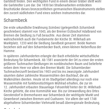
Garlstedt finden. Den wichtigsten Fund in einem dieser Gräber stellt wohl
die Garlstedter Lure dar. Die 1830 bei Straßenarbeiten entdeckten
Bruchstücke dieses bronzezeitlichen germanischen Blasinstruments stellen
den zurzeit südlichsten Fund eines solchen Instrumentes dar.
Scharmbeck
Die erste urkundliche Erwähnung
Scirnbeci
(gelegentlich
Scharnbeck
geschrieben) stammt von 1043, als der Bremer Erzbischof Adalbrand von
Bremen die Siedlung zu Fuß besuchte. Aus dieser Zeit stammen
wahrscheinlich auch die Fundamente der Kirche St. Willehadi am
Marktplatz. 1233 wird die Siedlung
Sandbeck
genannt. Beide Namen
beziehen sich auf den Scharmbecker Bach, einen kleinen Nebenfluss der
Hamme.
In späteren Jahrhunderten erlangte der Bach erhebliche wirtschaftliche
Bedeutung für Scharmbeck. Ab 1581 avancierte der Ort zu einer der ersten
größeren Tuchmacher-Siedlungen im norddeutschen Raum und belieferte
neben dem Heer vor allem den Bremer Markt. Die Scharmbecker
Tuchmacherzunft bestand bis 1903 und bis ins zwanzigste Jahrhundert
säumten daher zahlreiche Wassermühlen den Bachlauf, die als
Walkmühlen dienten. Heute ist im Stadtgebiet allerdings nur noch eine
Wassermühle mit funktionstüchtigem Mühlrad erhalten, die zur im
12. Jahrhundert erbauten Stauanlage
Fehsenfeld
hinter der St.-Willehadi-
Kirche gehörte, die eine Kornmühle war. Bis zur Umwandlung des Ortes
Geestendorf in Bremerhaven war Scharmbeck der wichtigste Markt und
Gewerbeort zwischen Bremen und Cuxhaven. Vor allem der seit 1748
abgehaltene Scharmbecker Viehmarkt besaß überregionale Bedeutung.