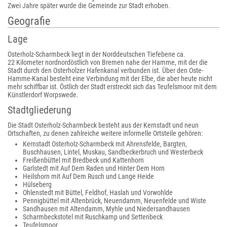
Zwei Jahre später wurde die Gemeinde zur Stadt erhoben.
Geografie
Lage
Osterholz-Scharmbeck liegt in der Norddeutschen Tiefebene ca.
22 Kilometer nordnordöstlich von Bremen nahe der Hamme, mit der die
Stadt durch den Osterholzer Hafenkanal verbunden ist. Über den Oste-
Hamme-Kanal besteht eine Verbindung mit der Elbe, die aber heute nicht
mehr schiffbar ist. Östlich der Stadt erstreckt sich das Teufelsmoor mit dem
Künstlerdorf Worpswede.
Stadtgliederung
Die Stadt Osterholz-Scharmbeck besteht aus der Kernstadt und neun
Ortschaften, zu denen zahlreiche weitere informelle Ortsteile gehören:
Kernstadt Osterholz-Scharmbeck mit Ahrensfelde, Bargten,
Buschhausen, Lintel, Muskau, Sandbeckerbruch und Westerbeck
Freißenbüttel mit Bredbeck und Kattenhorn
Garlstedt mit Auf Dem Raden und Hinter Dem Horn
Heilshorn mit Auf Dem Rusch und Lange Heide
Hülseberg
Ohlenstedt mit Büttel, Feldhof, Haslah und Vorwohlde
Pennigbüttel mit Altenbrück, Neuendamm, Neuenfelde und Wiste
Sandhausen mit Altendamm, Myhle und Niedersandhausen
Scharmbeckstotel mit Ruschkamp und Settenbeck
Teufelsmoor