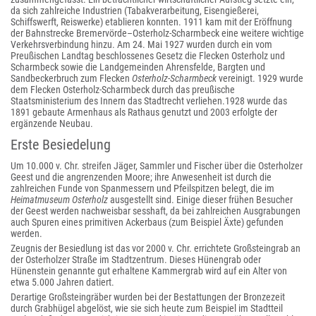
da sich zahlreiche Industrien (Tabakverarbeitung, Eisengießerei,
Schiffswerft, Reiswerke) etablieren konnten. 1911 kam mit der Eröffnung
der Bahnstrecke Bremervörde–Osterholz-Scharmbeck eine weitere wichtige
Verkehrsverbindung hinzu. Am 24. Mai 1927 wurden durch ein vom
Preußischen Landtag beschlossenes Gesetz die Flecken Osterholz und
Scharmbeck sowie die Landgemeinden Ahrensfelde, Bargten und
Sandbeckerbruch zum Flecken
Osterholz-Scharmbeck
vereinigt. 1929 wurde
dem Flecken Osterholz-Scharmbeck durch das preußische
Staatsministerium des Innern das Stadtrecht verliehen.1928 wurde das
1891 gebaute Armenhaus als Rathaus genutzt und 2003 erfolgte der
ergänzende Neubau.
Erste Besiedelung
Um 10.000 v. Chr. streifen Jäger, Sammler und Fischer über die Osterholzer
Geest und die angrenzenden Moore; ihre Anwesenheit ist durch die
zahlreichen Funde von Spanmessern und Pfeilspitzen belegt, die im
Heimatmuseum Osterholz
ausgestellt sind. Einige dieser frühen Besucher
der Geest werden nachweisbar sesshaft, da bei zahlreichen Ausgrabungen
auch Spuren eines primitiven Ackerbaus (zum Beispiel Äxte) gefunden
werden.
Zeugnis der Besiedlung ist das vor 2000 v. Chr. errichtete Großsteingrab an
der Osterholzer Straße im Stadtzentrum. Dieses Hünengrab oder
Hünenstein genannte gut erhaltene Kammergrab wird auf ein Alter von
etwa 5.000 Jahren datiert.
Derartige Großsteingräber wurden bei der Bestattungen der Bronzezeit
durch Grabhügel abgelöst, wie sie sich heute zum Beispiel im Stadtteil