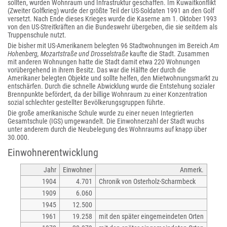
sollten, wurden Wohnraum und Infrastruktur geschaffen. Im Kuwaitkonflikt
(Zweiter Golfkrieg) wurde der größte Teil der US-Soldaten 1991 an den Golf
versetzt. Nach Ende dieses Krieges wurde die Kaserne am 1. Oktober 1993
von den US-Streitkräften an die Bundeswehr übergeben, die sie seitdem als
Truppenschule nutzt.
Die bisher mit US-Amerikanern belegten 96 Stadtwohnungen im Bereich
Am
Hohenberg, Mozartstraße und Drosselstraße
kaufte die Stadt. Zusammen
mit anderen Wohnungen hatte die Stadt damit etwa 220 Wohnungen
vorübergehend in ihrem Besitz. Das war die Hälfte der durch die
Amerikaner belegten Objekte und sollte helfen, den Mietwohnungsmarkt zu
entschärfen. Durch die schnelle Abwicklung wurde die Entstehung sozialer
Brennpunkte befördert, da der billige Wohnraum zu einer Konzentration
sozial schlechter gestellter Bevölkerungsgruppen führte.
Die große amerikanische Schule wurde zu einer neuen Integrierten
Gesamtschule (IGS) umgewandelt. Die Einwohnerzahl der Stadt wuchs
unter anderem durch die Neubelegung des Wohnraums auf knapp über
30.000.
Einwohnerentwicklung
Jahr
Einwohner
Anmerk.
1904
4.701
Chronik von Osterholz-Scharmbeck
1909
6.060
1945
12.500
1961
19.258
mit den später eingemeindeten Orten