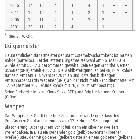
2016
14
10
4
4
4
1
—
—
1
2011
18
10
4
3
2
1
—
—
2006
19
11
2
2
2
2
—
—
2001
20
11
2
4
—
1
—
—
*
2006 als WASG
Bürgermeister
Hauptamtlicher Bürgermeister der Stadt Osterholz-Scharmbeck ist Torsten
Rohde (parteilos). Bei der letzten Bürgermeisterwahl am 25. Mai 2014
wurde er mit 59,02 % der Stimmen gewählt. Sein Gegenkandidat Werner
Schauer (SPD) erhielt 40,97 %. Die Wahlbeteiligung lag bei 48,12 %. Rohde
trat sein Amt am 1. November 2014 an und löste den bisherigen
Amtsinhaber Martin Wagener (SPD) ab, der nicht mehr kandidiert hatte. Am
12. September 2021 wurde Rohde mit 70,83 % im Amt bestätigt.
Seine Stellvertreter sind Klaus Sass (SPD) und Brigitte Neuner-Krämer
(Grüne).
Wappen
Das Wappen der Stadt Osterholz-Scharmbeck wurde mit Erlass des
Preußischen Staatsministeriums vom 12. Februar 1930 eingeführt.
Blasonierung: „Über grünem Schildfuß, darin ein silberner (weißer)
Wellenbalken, in Blau ein stehender, gold (gelb) bewehrter silberner
(weißer) Stier, der mit goldener (gelber) Kette an einem goldenen (gelben)