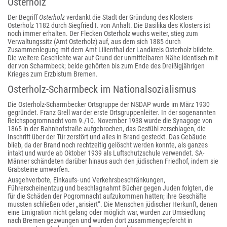
Osterholz
Der Begriff
Osterholz
verdankt die Stadt der Gründung des Klosters
Osterholz 1182 durch Siegfried I. von Anhalt. Die Basilika des Klosters ist
noch immer erhalten. Der Flecken Osterholz wuchs weiter, stieg zum
Verwaltungssitz (Amt Osterholz) auf, aus dem sich 1885 durch
Zusammenlegung mit dem Amt Lilienthal der Landkreis Osterholz bildete.
Die weitere Geschichte war auf Grund der unmittelbaren Nähe identisch mit
der von Scharmbeck; beide gehörten bis zum Ende des Dreißigjährigen
Krieges zum Erzbistum Bremen.
Osterholz-Scharmbeck im Nationalsozialismus
Die Osterholz-Scharmbecker Ortsgruppe der NSDAP wurde im März 1930
gegründet. Franz Grell war der erste Ortsgruppenleiter. In der sogenannten
Reichspogromnacht vom 9./10. November 1938 wurde die Synagoge von
1865 in der Bahnhofstraße aufgebrochen, das Gestühl zerschlagen, die
Inschrift über der Tür zerstört und alles in Brand gesteckt. Das Gebäude
blieb, da der Brand noch rechtzeitig gelöscht werden konnte, als ganzes
intakt und wurde ab Oktober 1939 als Luftschutzschule verwendet. SA-
Männer schändeten darüber hinaus auch den jüdischen Friedhof, indem sie
Grabsteine umwarfen.
Ausgehverbote, Einkaufs- und Verkehrsbeschränkungen,
Führerscheinentzug und beschlagnahmt Bücher gegen Juden folgten, die
für die Schäden der Pogromnacht aufzukommen hatten; ihre Geschäfte
mussten schließen oder „arisiert“. Die Menschen jüdischer Herkunft, denen
eine Emigration nicht gelang oder möglich war, wurden zur Umsiedlung
nach Bremen gezwungen und wurden dort zusammengepfercht in