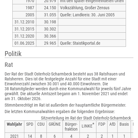
1970
20.979
mit den später eingemeindeten Orten
1987
24.150
Volkszählung, Großer Zensus
2005
31.055
Quelle: Landkreis: 30. Juni 2005
31.12.2010
30.198
31.12.2015
30.302
31.12.2020
30.366
01.06.2025
29.965
Quelle: Staistikportal.de
Politik
Rat
Der Rat der Stadt Osterholz-Scharmbeck besteht aus 38 Ratsfrauen und
Ratsherren. Dies ist die festgelegte Anzahl für eine Stadt mit einer
Einwohnerzahl zwischen 30.001 und 40.000 Einwohnern. Die
38 Ratsmitglieder werden durch eine Kommunalwahl für jeweils fünf Jahre
gewählt. Die aktuelle Amtszeit begann am 1. November 2021 und endet
am 31. Oktober 2026.
Stimmberechtigt im Rat ist außerdem der hauptamtliche Bürgermeister.
Die letzten Kommunalwahlen ergaben die folgenden Ergebnisse:
Sitzverteilung im Rat der Stadt Osterholz-Scharmbeck
Wahljahr
SPD
CDU
GRÜNE
Bürger-
*
FDP
AfD
Basis
NP
LINKE
fraktion
2021
14
8
6
4
2
2
1
1