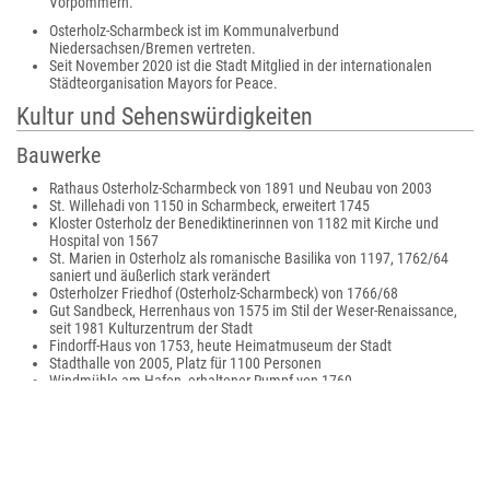
Vorpommern.
Osterholz-Scharmbeck ist im Kommunalverbund
Niedersachsen/Bremen vertreten.
Seit November 2020 ist die Stadt Mitglied in der internationalen
Städteorganisation Mayors for Peace.
Kultur und Sehenswürdigkeiten
Bauwerke
Rathaus Osterholz-Scharmbeck von 1891 und Neubau von 2003
St. Willehadi von 1150 in Scharmbeck, erweitert 1745
Kloster Osterholz der Benediktinerinnen von 1182 mit Kirche und
Hospital von 1567
St. Marien in Osterholz als romanische Basilika von 1197, 1762/64
saniert und äußerlich stark verändert
Osterholzer Friedhof (Osterholz-Scharmbeck) von 1766/68
Gut Sandbeck, Herrenhaus von 1575 im Stil der Weser-Renaissance,
seit 1981 Kulturzentrum der Stadt
Findorff-Haus von 1753, heute Heimatmuseum der Stadt
Stadthalle von 2005, Platz für 1100 Personen
Windmühle am Hafen, erhaltener Rumpf von 1769
Mühle von Rönn von 1882, zweistöckige Galerieholländer mit
Windrose und Segelflügeln, Wahrzeichen der Stadt an der höchsten
Stellen; beherbergt die
Biologische Station Osterholz (BIOS)
, welche die
Wetterdaten der Stadt erfasst.
Weitere Windmühlen am Hafen im Stadtteil Osterholz (ohne Flügel)
und im Stadtteil Sandhausen-Myhle (von 1795)