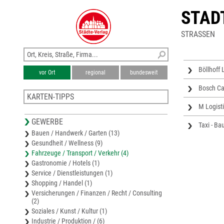
STAD
STRASSEN
Böllhoff
vor Ort
regional
bundesweit
Bosch Ca
KARTEN-TIPPS
M Logist
Stadtplan Plauen
GEWERBE
Karte Vogtlandkreis
Taxi - Ba
Bauen / Handwerk / Garten (13)
Stadtplan Falkenstein/Vogtland
Gesundheit / Wellness (9)
Stadtplan Rehau
Fahrzeuge / Transport / Verkehr (4)
Stadtplan Greiz
Gastronomie / Hotels (1)
Service / Dienstleistungen (1)
Shopping / Handel (1)
Versicherungen / Finanzen / Recht / Consulting
(2)
Soziales / Kunst / Kultur (1)
Industrie / Produktion / (6)