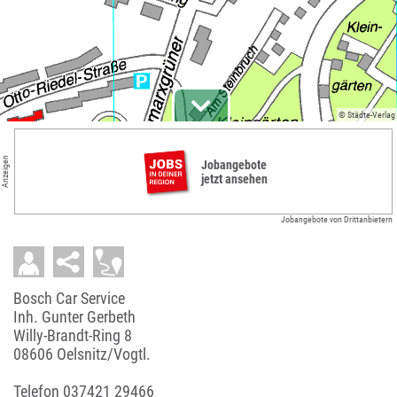
© Städte-Verlag
Anzeigen
Jobangebote
jetzt ansehen
Jobangebote von Drittanbietern
Bosch Car Service
Inh. Gunter Gerbeth
Willy-Brandt-Ring 8
08606 Oelsnitz/Vogtl.
Telefon
037421 29466