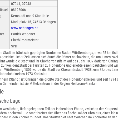
07941, 07948
üssel
08126066
g
Kernstadt und 9 Stadtteile
Marktplatz 15, 74613 Öhringen
www.oehringen.de
ter
Patrick Wegener
Oberbürgermeister
SPD
ine Stadt im fränkisch geprägten Nordosten Baden-Württembergs, etwa 25 km östli
 geschichtlicher Zeit lassen sich durch die Römer nachweisen, die am Limes zwei 
hnt wurde die Stadt und ihr Chorherrenstift im auf das Jahr 1037 datierten Öhringe
 zur Residenzstadt der Fürsten zu Hohenlohe und erlebte einen baulichen und wi
n Württemberg 1806 wurde die Stadt zur Oberamtsstadt, 1938 zum Sitz des Landk
ohenlohekreises 1973 Kreisstadt.
hnern (Stand ) ist Öhringen die größte Stadt des Hohenlohekreises und seit 1994 
n Gemeinden ist sie Mittelzentrum in der Region Heilbronn-Franken.
ie
sche Lage
im westlichen, tiefer gelegenen Teil der Hohenloher Ebene, zwischen der Keupers
em Kochertal. Die Stadt breitet sich über das flache Tal der Ohrn aus, eines klei
rnberg in den Kocher mündet. Das Stadtgebiet liegt zwischen im Kochertal an der