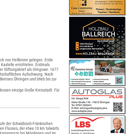
ch von Heilbronn gelegen. Erste
Kastelle errichteten. Erstmals
r Stiftungsbrief als
Oringowe
. 1677
rtschaftlichen Aufschwung. Nach
reises Öhringen und blieb bis zur
dessen einzige Große Kreisstadt. Für
tufe der Schwäbisch-Fränkischen
nen Flusses, der etwa 10 km talwärts
 Kreisgrenze bei Möglingen und im