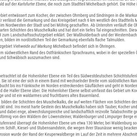
ld auf der
Karlsfurter Ebene
, die noch zum Stadtteil Michelbach gehört. Die Höhe 
biet entwässert zum Kocher, der zwischen Ohrnberg und Sindringen in die Markung
r verlässt die Gemarkung und das Kreisgebiet nach 6 km westlich des Stadtteils M
im Nordwesten der Stadt und bei Möhrig geschaffen. Ab Unterohrn verläuft die O
arten Schichten des Muschelkalks und hat dort ein tiefes Tal eingeschnitten. Dies
 zum Landschaftsschutzgebiet erklärt. Der Maßholderbach und der Westernbach, 
, bilden im nordöstlichen Teil der Gemarkung ebenfalls flache Talmulden.
zgebiet
Viehweide auf Markung Michelbach
befindet sich in Öhringen.
am südwestlichen Rand des Ostfränkischen Sprachraums, wobei in der speziellen 
 und Schwäbisch auszumachen sind.
etrachtet ist die Hohenloher Ebene ein Teil des Südwestdeutschen Schichtstufen
. Sie ist eine der sich in einem Band mit wechselnder Breite vom südöstlichen R
bucht bis ins Fränkische im Norden erstreckenden Gäuflächen und geht in Norden
d die Haller Ebene über. Die Hohenloher Ebene selbst umfasst das Gebiet um Ko
e und ist ein waldarmes und fruchtbares altes Bauernland.
bilden die Schichten des Muschelkalks, die auf weiten Flächen von Schichten de
t sind. Ins meist harte Gestein des Muschelkalks haben sich Tauber, Kocher und 
und dabei enge, abwechslungsreiche und landschaftlich reizvolle Talabschnitte g
sförmig von den Wäldern der Löwensteiner, Waldenburger und Limpurger Berge e
tufenrand überragt die Hohenloher Ebene um etwa 130 Meter, bei Waldenburg soga
llem Schilf-, Kiesel- und Stubensandstein, die wegen ihrer Staunässe wenig beacke
Erosion wurde der Rand der Keuperwaldberge im Lauf der Zeit in mehrere Abschni