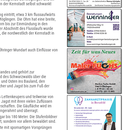
in der Kernstadt selbst schwankt
 eintritt, etwa 3 km flussaufwärts
öglingen. Die Ohrn hat eine breite,
hrn bis zur Einmündung in den
er Abschnitt des Flusslaufs wurde
die nordwestlich der Kernstadt in
Öhringer Mundart auch Einflüsse von
landes und gehört zur
and des Schwarzwalds über die
 und Osten ins Bauland, den
cher und Jagst bis zum Fuß der
s Lettenkeupers und teilweise von
Jagst mit ihren vielen Zuflüssen
eschaffen. Die Gäufläche wird im
ingerahmt und überragt.
r bis 180 Meter. Die Stufenbildner
rt, sondern vor allem bewaldet sind.
tte mit spornartigen Vorsprüngen