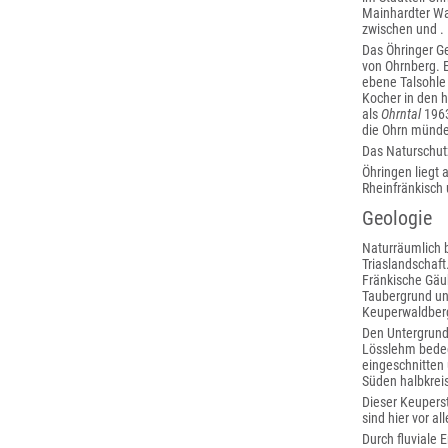
Mainhardter Wa
zwischen und .
Das Öhringer Ge
von Ohrnberg. E
ebene Talsohle 
Kocher in den h
als
Ohrntal
1963
die Ohrn münden
Das Naturschut
Öhringen liegt 
Rheinfränkisch
Geologie
Naturräumlich b
Triaslandschaft
Fränkische Gäu
Taubergrund un
Keuperwaldberg
Den Untergrund 
Lösslehm bedeck
eingeschnitten 
Süden halbkrei
Dieser Keupers
sind hier vor a
Durch fluviale 