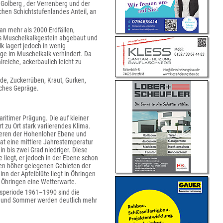
 Golberg , der Verrenberg und der
hen Schichtstufenlandes Anteil, an
an mehr als 2000 Erdfällen,
as Muschelkalkgestein abgebaut und
k lagert jedoch in wenig
äge im Muschelkalk verhindert. Da
eiche, ackerbaulich leicht zu
de, Zuckerrüben, Kraut, Gurken,
sches Gepräge.
itimer Prägung. Die auf kleiner
 zu Ort stark variierendes Klima.
ueren der Hohenloher Ebene und
at eine mittlere Jahrestemperatur
 bis zwei Grad niedriger. Diese
iegt, er jedoch in der Ebene schon
den höher gelegenen Gebieten der
n der Apfelblüte liegt in Öhringen
in Öhringen eine Wetterwarte.
ssperiode 1961–1990 sind die
g und Sommer werden deutlich mehr