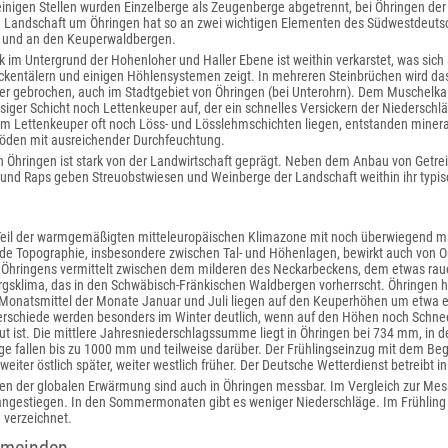
einigen Stellen wurden Einzelberge als Zeugenberge abgetrennt, bei Öhringen der
ie Landschaft um Öhringen hat so an zwei wichtigen Elementen des Südwestdeutsc
 und an den Keuperwaldbergen.
 im Untergrund der Hohenloher und Haller Ebene ist weithin verkarstet, was sich 
ockentälern und einigen Höhlensystemen zeigt. In mehreren Steinbrüchen wird d
er gebrochen, auch im Stadtgebiet von Öhringen (bei Unterohrn). Dem Muschelkal
iger Schicht noch Lettenkeuper auf, der ein schnelles Versickern der Niederschl
m Lettenkeuper oft noch Löss- und Lösslehmschichten liegen, entstanden mineralr
öden mit ausreichender Durchfeuchtung.
 Öhringen ist stark von der Landwirtschaft geprägt. Neben dem Anbau von Getrei
 und Raps geben Streuobstwiesen und Weinberge der Landschaft weithin ihr typi
Teil der warmgemäßigten mitteleuropäischen Klimazone mit noch überwiegend mar
e Topographie, insbesondere zwischen Tal- und Höhenlagen, bewirkt auch von Ort
 Öhringens vermittelt zwischen dem milderen des Neckarbeckens, dem etwas ra
rgsklima, das in den Schwäbisch-Fränkischen Waldbergen vorherrscht. Öhringen h
 Monatsmittel der Monate Januar und Juli liegen auf den Keuperhöhen um etwa ein
rschiede werden besonders im Winter deutlich, wenn auf den Höhen noch Schnee l
t ist. Die mittlere Jahresniederschlagssumme liegt in Öhringen bei 734 mm, in 
 fallen bis zu 1000 mm und teilweise darüber. Der Frühlingseinzug mit dem Begin
weiter östlich später, weiter westlich früher. Der Deutsche Wetterdienst betreibt 
en der globalen Erwärmung sind auch in Öhringen messbar. Im Vergleich zur Me
ngestiegen. In den Sommermonaten gibt es weniger Niederschläge. Im Frühlin
verzeichnet.