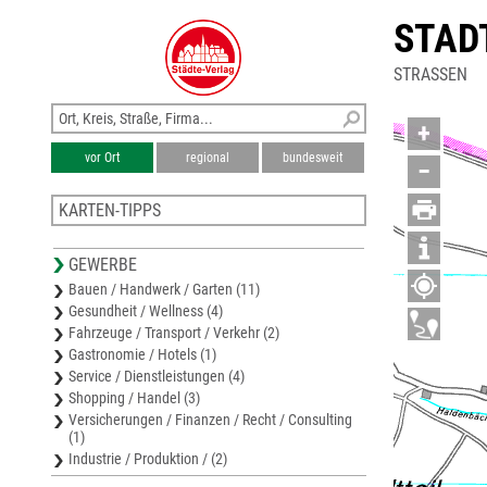
STAD
STRASSEN
+
vor Ort
regional
bundesweit
−
KARTEN-TIPPS
Stadtplan Kupferzell
GEWERBE
Karte Hohenlohe
Bauen / Handwerk / Garten (11)
Stadtplan Künzelsau
Gesundheit / Wellness (4)
Stadtplan Weinsberg
Fahrzeuge / Transport / Verkehr (2)
Stadtplan Murrhardt
Gastronomie / Hotels (1)
Service / Dienstleistungen (4)
Shopping / Handel (3)
Versicherungen / Finanzen / Recht / Consulting
(1)
Industrie / Produktion / (2)