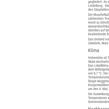
gegliedert. An 
Lindelberg . D
den Gäuplatten
Der Muschelkalk
zahlreichen Tr
meist zu Schott
wasserdurchläss
überdies auf de
bearbeitende B
Das Umland von
Zwiebeln, Mais
Klima
Hohenlohe ist 
Skala wechselnd
Das Lokalklima
dem Mittelgebi
von 8,7 °C. Die
Temperaturunte
längst weggetau
Keuperwaldberge
um den 4. Mai, 
Die Auswirkung
Temperaturen a
Sonnenstunden 