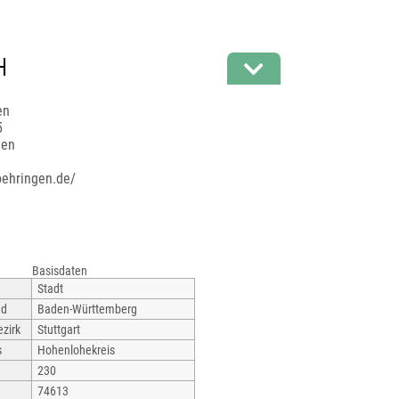
en
5
gen
oehringen.de/
Basisdaten
Stadt
nd
Baden-Württemberg
zirk
Stuttgart
s
Hohenlohekreis
230
74613