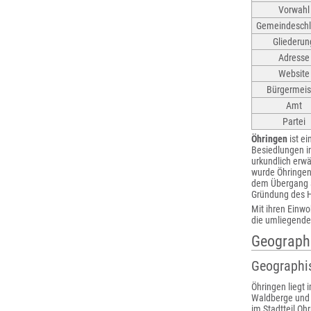
Vorwahl
Gemeindeschl
Gliederun
Adresse
Website
Bürgermeis
Amt
Partei
Öhringen
ist e
Besiedlungen in
urkundlich erwä
wurde Öhringen
dem Übergang a
Gründung des H
Mit ihren Einwo
die umliegende
Geograph
Geographi
Öhringen liegt 
Waldberge und d
im Stadtteil Oh