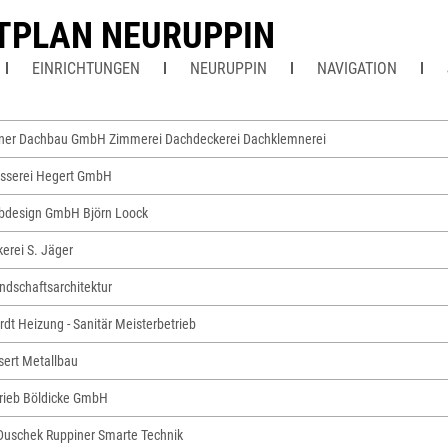
TPLAN NEURUPPIN
EINRICHTUNGEN
NEURUPPIN
NAVIGATION
iner Dachbau GmbH Zimmerei Dachdeckerei Dachklemnerei
sserei Hegert GmbH
rbdesign GmbH Björn Loock
erei S. Jäger
ndschaftsarchitektur
dt Heizung - Sanitär Meisterbetrieb
sert Metallbau
rieb Böldicke GmbH
Duschek Ruppiner Smarte Technik