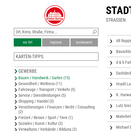
STAD
STRASSEN
Alt Rupp
vor Ort
regional
bundesweit
Bauschlo
KARTEN-TIPPS
d & b Fa
Karte Ostprignitz-Ruppin
GEWERBE
Stadtplan Fehrbellin
Dachdeck
Bauen / Handwerk / Garten (15)
Stadtplan Nauen
Gesundheit / Wellness (11)
Hradil La
Stadtplan Wittstock
Fahrzeuge / Transport / Verkehr (5)
Stadtplan Kyritz
K. Harwar
Service / Dienstleistungen (5)
Shopping / Handel (5)
Lutz Grei
Versicherungen / Finanzen / Recht / Consulting
(2)
Malerbet
Freizeit / Reisen / Sport / Tiere (1)
Soziales / Kunst / Kultur (3)
Michael 
Verwaltung / Verbände / Bildung (2)