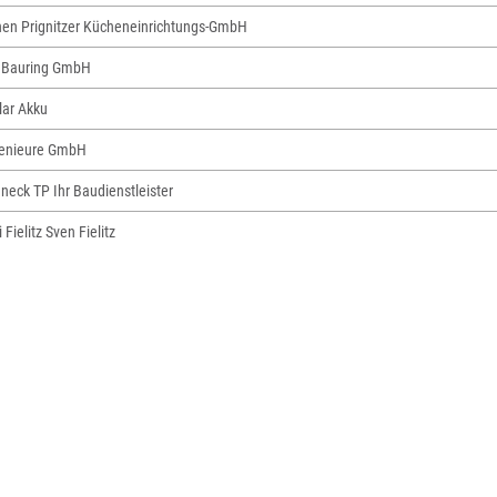
n Prignitzer Kücheneinrichtungs-GmbH
 Bauring GmbH
olar Akku
genieure GmbH
neck TP Ihr Baudienstleister
Fielitz Sven Fielitz