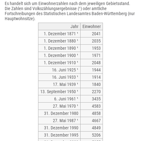
Es handelt sich um Einwohnerzahlen nach dem jeweiligen Gebietsstand.
Die Zahlen sind Volkszählungsergebnisse (¹) oder amtliche
Fortschreibungen des Statistischen Landesamtes Baden-Württemberg (nur
Hauptwohnsitze).
Jahr
Einwohner
1. Dezember 1871 ¹
2041
1. Dezember 1880 ¹
2035
1. Dezember 1890 ¹
1953
1. Dezember 1900 ¹
1971
1. Dezember 1910 ¹
2048
16. Juni 1925 ¹
1944
16. Juni 1933 ¹
1914
17. Mai 1939 ¹
1840
13. September 1950 ¹
2270
6. Juni 1961 ¹
3435
27. Mai 1970 ¹
4583
31. Dezember 1980
4858
27. Mai 1987 ¹
4667
31. Dezember 1990
4849
31. Dezember 1995
5206