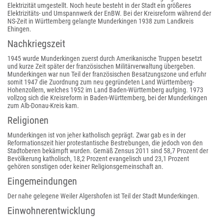
Elektrizität umgestellt. Noch heute besteht in der Stadt ein größeres
Elektrizitäts- und Umspannwerk der EnBW. Bei der Kreisreform während der
NS-Zeit in Württemberg gelangte Munderkingen 1938 zum Landkreis
Ehingen.
Nachkriegszeit
1945 wurde Munderkingen zuerst durch Amerikanische Truppen besetzt
und kurze Zeit später der französischen Militärverwaltung übergeben.
Munderkingen war nun Teil der französischen Besatzungszone und erfuhr
somit 1947 die Zuordnung zum neu gegründeten Land Württemberg-
Hohenzollern, welches 1952 im Land Baden-Württemberg aufging. 1973
vollzog sich die Kreisreform in Baden-Württemberg, bei der Munderkingen
zum Alb-Donau-Kreis kam.
Religionen
Munderkingen ist von jeher katholisch geprägt. Zwar gab es in der
Reformationszeit hier protestantische Bestrebungen, die jedoch von den
Stadtoberen bekämpft wurden. Gemäß Zensus 2011 sind 58,7 Prozent der
Bevölkerung katholisch, 18,2 Prozent evangelisch und 23,1 Prozent
gehören sonstigen oder keiner Religionsgemeinschaft an.
Eingemeindungen
Der nahe gelegene Weiler Algershofen ist Teil der Stadt Munderkingen.
Einwohnerentwicklung