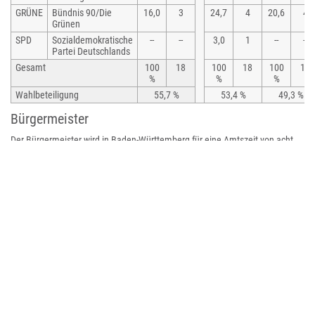
GRÜNE
Bündnis 90/Die
16,0
3
24,7
4
20,6
4
Grünen
SPD
Sozialdemokratische
--
--
3,0
1
--
--
Partei Deutschlands
Gesamt
100
18
100
18
100
18
%
%
%
Wahlbeteiligung
55,7 %
53,4 %
49,3 %
Bürgermeister
Der Bürgermeister wird in Baden-Württemberg für eine Amtszeit von acht
Jahren gewählt. Bürgermeister ist seit dem 1. Juli 2023 Thomas Schelkle.
Er wurde am 21. Mai 2023 mit 62,5 Prozent der Stimmen gewählt. Schelkle
folgte Michael Lohner nach, der von 1999 bis 2023 amtierte.
Verwaltungsverband
Munderkingen ist Sitz des 1973 gegründeten
Gemeindeverwaltungsverband „Verwaltungsgemeinschaft Munderkingen“,
dem neben der Stadt die Gemeinden Emeringen, Emerkingen, Grundsheim,
Hausen am Bussen, Lauterach, Obermarchtal, Oberstadion, Rechtenstein,
Rottenacker, Untermarchtal, Unterstadion und Unterwachingen angehören.
Wappen und Flagge