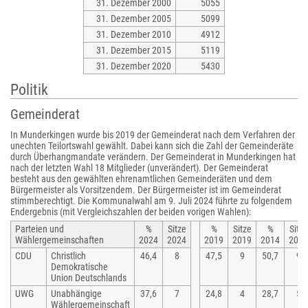
31. Dezember 2000
5055
31. Dezember 2005
5099
31. Dezember 2010
4912
31. Dezember 2015
5119
31. Dezember 2020
5430
Politik
Gemeinderat
In Munderkingen wurde bis 2019 der Gemeinderat nach dem Verfahren der
unechten Teilortswahl gewählt. Dabei kann sich die Zahl der Gemeinderäte
durch Überhangmandate verändern. Der Gemeinderat in Munderkingen hat
nach der letzten Wahl 18 Mitglieder (unverändert). Der Gemeinderat
besteht aus den gewählten ehrenamtlichen Gemeinderäten und dem
Bürgermeister als Vorsitzendem. Der Bürgermeister ist im Gemeinderat
stimmberechtigt. Die Kommunalwahl am 9. Juli 2024 führte zu folgendem
Endergebnis (mit Vergleichszahlen der beiden vorigen Wahlen):
Parteien und
%
Sitze
%
Sitze
%
Sitze
Wählergemeinschaften
2024
2024
2019
2019
2014
2014
CDU
Christlich
46,4
8
47,5
9
50,7
9
Demokratische
Union Deutschlands
UWG
Unabhängige
37,6
7
24,8
4
28,7
5
Wählergemeinschaft