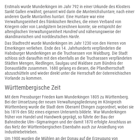
Erstmals wurde Munderkingen im Jahr 792 in einer Urkunde des Klosters
Sankt Gallen erwähnt; genannt wird darin die
Munterichshuntare
, nach einer
anderen Quelle
Muntarihes huntari
. Eine Huntare war eine
Verwaltungseinheit des fränkischen Reiches, die einen Verband von
Kriegern oder von Landgütern bezeichnen konnte; sie entspricht der
altenglischen Verwaltungseinheit
Hundred
und näherungsweise der
skandinavischen und norddeutschen
Harde
.
Das Stadtrecht wurde Munderkingen im Jahr 1230 von den Herren von
Emerkingen verliehen. Ende des 14. Jahrhunderts verpfändeten die
Habsburger Munderkingen an die Truchsessen von Waldburg. Die Stadt
schloss sich daraufhin mit den ebenfalls an die Truchsessen verpfändeten
Städten Mengen, Riedlingen, Saulgau und Waldsee zum Bündnis der
Donaustädte zusammen. 1680 gelang es diesen, die Pfandherrschaft
abzuschütteln und wieder direkt unter die Herrschaft der österreichischen
Vorlande zu kommen.
Württembergische Zeit
Mit dem Pressburger Frieden kam Munderkingen 1805 zu Württemberg.
Bei der Umsetzung der neuen Verwaltungsgliederung im Königreich
Württemberg wurde die Stadt dem Oberamt Ehingen zugeordnet, wobei sie
bis 1819 den Sitz eines eigenen Unteramts bildete. War Munderkingen
früher von Handel und Handwerk geprägt, so führte der Bau der
Bahnstrecke Ulm–Sigmaringen und der damit 1870 erfolgte Anschluss an
das Netz der Württembergischen Eisenbahn auch zur Ansiedlung von
Industriebetrieben.
Um 1900 wurden die Mühlen an der Donau auf die Erzeugung von