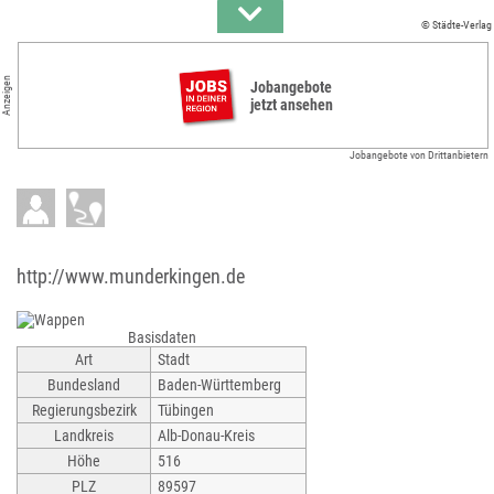
© Städte-Verlag
Anzeigen
Jobangebote
jetzt ansehen
Jobangebote von Drittanbietern
http://www.munderkingen.de
Basisdaten
Art
Stadt
Bundesland
Baden-Württemberg
Regierungsbezirk
Tübingen
Landkreis
Alb-Donau-Kreis
Höhe
516
PLZ
89597