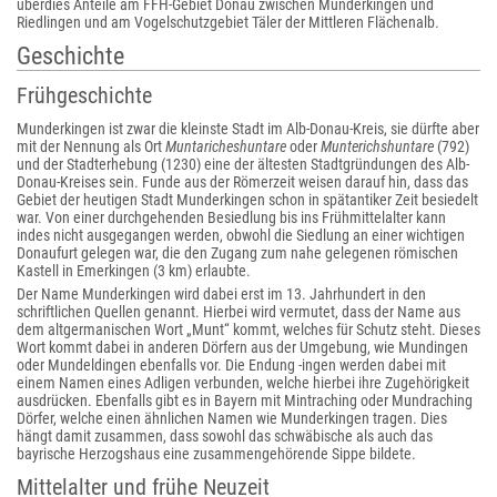
überdies Anteile am FFH-Gebiet Donau zwischen Munderkingen und
Riedlingen und am Vogelschutzgebiet Täler der Mittleren Flächenalb.
Geschichte
Frühgeschichte
Munderkingen ist zwar die kleinste Stadt im Alb-Donau-Kreis, sie dürfte aber
mit der Nennung als Ort
Muntaricheshuntare
oder
Munterichshuntare
(792)
und der Stadterhebung (1230) eine der ältesten Stadtgründungen des Alb-
Donau-Kreises sein. Funde aus der Römerzeit weisen darauf hin, dass das
Gebiet der heutigen Stadt Munderkingen schon in spätantiker Zeit besiedelt
war. Von einer durchgehenden Besiedlung bis ins Frühmittelalter kann
indes nicht ausgegangen werden, obwohl die Siedlung an einer wichtigen
Donaufurt gelegen war, die den Zugang zum nahe gelegenen römischen
Kastell in Emerkingen (3 km) erlaubte.
Der Name Munderkingen wird dabei erst im 13. Jahrhundert in den
schriftlichen Quellen genannt. Hierbei wird vermutet, dass der Name aus
dem altgermanischen Wort „Munt“ kommt, welches für Schutz steht. Dieses
Wort kommt dabei in anderen Dörfern aus der Umgebung, wie Mundingen
oder Mundeldingen ebenfalls vor. Die Endung -ingen werden dabei mit
einem Namen eines Adligen verbunden, welche hierbei ihre Zugehörigkeit
ausdrücken. Ebenfalls gibt es in Bayern mit Mintraching oder Mundraching
Dörfer, welche einen ähnlichen Namen wie Munderkingen tragen. Dies
hängt damit zusammen, dass sowohl das schwäbische als auch das
bayrische Herzogshaus eine zusammengehörende Sippe bildete.
Mittelalter und frühe Neuzeit