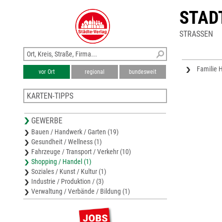
STAD
STRASSEN
Familie 
vor Ort
regional
bundesweit
KARTEN-TIPPS
Stadtplan Erbach (Donau)
GEWERBE
Stadtplan Maselheim
Bauen / Handwerk / Garten (19)
Karte Landkreis Biberach
Gesundheit / Wellness (1)
Stadtplan Biberach
Fahrzeuge / Transport / Verkehr (10)
Stadtplan Ehingen (Donau)
Shopping / Handel (1)
Soziales / Kunst / Kultur (1)
Industrie / Produktion / (3)
Verwaltung / Verbände / Bildung (1)