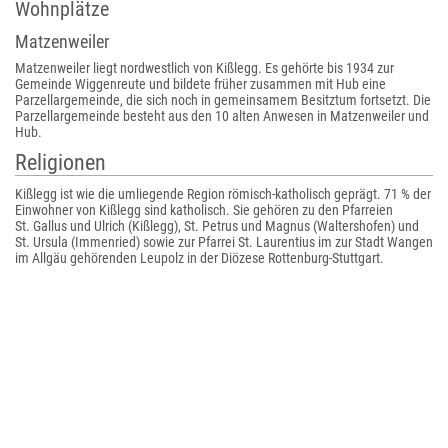
Wohnplätze
Matzenweiler
Matzenweiler liegt nordwestlich von Kißlegg. Es gehörte bis 1934 zur
Gemeinde Wiggenreute und bildete früher zusammen mit Hub eine
Parzellargemeinde, die sich noch in gemeinsamem Besitztum fortsetzt. Die
Parzellargemeinde besteht aus den 10 alten Anwesen in Matzenweiler und
Hub.
Religionen
Kißlegg ist wie die umliegende Region römisch-katholisch geprägt. 71 % der
Einwohner von Kißlegg sind katholisch. Sie gehören zu den Pfarreien
St. Gallus und Ulrich (Kißlegg), St. Petrus und Magnus (Waltershofen) und
St. Ursula (Immenried) sowie zur Pfarrei St. Laurentius im zur Stadt Wangen
im Allgäu gehörenden Leupolz in der Diözese Rottenburg-Stuttgart.
1885 wurde auch eine evangelische Kirche erbaut. Ursprünglich gehörten
die evangelischen Christen der Gemeinde zur Kirchengemeinde Wangen,
bevor 1983 eine eigenständige Kirchengemeinde Kißlegg gegründet wurde.
Die Gemeinde gehört zum Kirchenbezirk Ravensburg; ihr gehören 12 % der
Einwohner Kißleggs an.
Politik
Gemeinderat
Der Kißlegger Gemeinderat besteht laut Gemeindesatzung aus 23