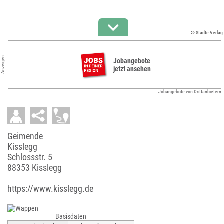
© Städte-Verlag
Anzeigen
Jobangebote
jetzt ansehen
Jobangebote von Drittanbietern
Geimende
Kisslegg
Schlossstr. 5
88353 Kisslegg
https://www.kisslegg.de
Basisdaten