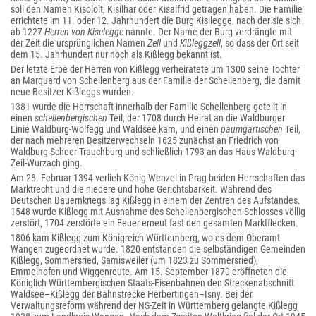
soll den Namen Kisololt, Kisilhar oder Kisalfrid getragen haben. Die Familie
errichtete im 11. oder 12. Jahrhundert die Burg Kisilegge, nach der sie sich
ab 1227
Herren von Kiselegge
nannte. Der Name der Burg verdrängte mit
der Zeit die ursprünglichen Namen
Zell
und
Kißleggzell
, so dass der Ort seit
dem 15. Jahrhundert nur noch als Kißlegg bekannt ist.
Der letzte Erbe der Herren von Kißlegg verheiratete um 1300 seine Tochter
an Marquard von Schellenberg aus der Familie der Schellenberg, die damit
neue Besitzer Kißleggs wurden.
1381 wurde die Herrschaft innerhalb der Familie Schellenberg geteilt in
einen
schellenbergischen
Teil, der 1708 durch Heirat an die Waldburger
Linie Waldburg-Wolfegg und Waldsee kam, und einen
paumgartischen
Teil,
der nach mehreren Besitzerwechseln 1625 zunächst an Friedrich von
Waldburg-Scheer-Trauchburg und schließlich 1793 an das Haus Waldburg-
Zeil-Wurzach ging.
Am 28. Februar 1394 verlieh König Wenzel in Prag beiden Herrschaften das
Marktrecht und die niedere und hohe Gerichtsbarkeit. Während des
Deutschen Bauernkriegs lag Kißlegg in einem der Zentren des Aufstandes.
1548 wurde Kißlegg mit Ausnahme des Schellenbergischen Schlosses völlig
zerstört, 1704 zerstörte ein Feuer erneut fast den gesamten Marktflecken.
1806 kam Kißlegg zum Königreich Württemberg, wo es dem Oberamt
Wangen zugeordnet wurde. 1820 entstanden die selbständigen Gemeinden
Kißlegg, Sommersried, Samisweiler (um 1823 zu Sommersried),
Emmelhofen und Wiggenreute. Am 15. September 1870 eröffneten die
Königlich Württembergischen Staats-Eisenbahnen den Streckenabschnitt
Waldsee–Kißlegg der Bahnstrecke Herbertingen–Isny. Bei der
Verwaltungsreform während der NS-Zeit in Württemberg gelangte Kißlegg