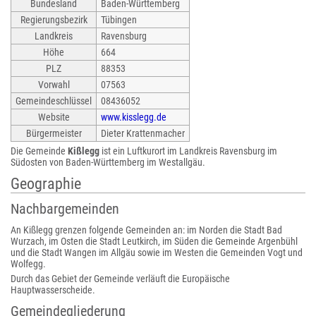
Bundesland
Baden-Württemberg
Regierungsbezirk
Tübingen
Landkreis
Ravensburg
Höhe
664
PLZ
88353
Vorwahl
07563
Gemeindeschlüssel
08436052
Website
www.kisslegg.de
Bürgermeister
Dieter Krattenmacher
Die Gemeinde
Kißlegg
ist ein Luftkurort im Landkreis Ravensburg im
Südosten von Baden-Württemberg im Westallgäu.
Geographie
Nachbargemeinden
An Kißlegg grenzen folgende Gemeinden an: im Norden die Stadt Bad
Wurzach, im Osten die Stadt Leutkirch, im Süden die Gemeinde Argenbühl
und die Stadt Wangen im Allgäu sowie im Westen die Gemeinden Vogt und
Wolfegg.
Durch das Gebiet der Gemeinde verläuft die Europäische
Hauptwasserscheide.
Gemeindegliederung