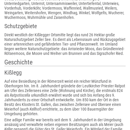
Unterriedgarten, Unterrot, Untersammisweiler, Untertiefental, Unterwies,
Vorderhub, Vorderköhr, Vordermoos, Waffenried, Wallmusried, Weilers,
Weingarten, Weitershofen, Wengen, Windhag, Winkel, Wolfgelts, Wucherer,
Wuchermoos, Wuhrmühle und Zaisenhofen.
Schutzgebiete
Direkt westlich der Kißlegger Ortsmitte liegt das rund 26 Hektar große
Naturschutzgebiet Zeller See. Es dient als Lebensraum und Rückzugsgebiet
einer artenreichen und gefährdeten Tier- und Pflanzenwelt. Im Umland
liegen weitere Naturschutzgebiete: das Arrisrieder Moos, das Gründlenried-
Rötseemoos, die Moore und Weiher um Brunnen und das Sigrazhofer Ried.
Geschichte
Kißlegg
Auf eine Besiedlung in der Römerzeit weist ein reicher Münzfund in
Oberhorgen hin. Im 8. Jahrhundert gründete der Leutkircher Priester Ratpot
am Ufer des Zellersees eine Zelle (Wohnung und Kirche), die erstmals 824
als
Ratpotiscella
urkundlich erwähnt wurde und sich bis Anfang des 9.
Jahrhunderts zu einer Ortschaft entwickelte. Um 850 kam der Ort in den
Besitz des Klosters St. Gallen, das zwischen Zellersee und Obersee einen
Meierhof (auch
Kellhof
) errichtete, zu dem über 100 Bauerngüter der
Umgebung gehörten.
Eine adlige Familie war bereits seit dem 9. Jahrhundert in der Umgebung
ansässig und verwaltete neben eigenen Besitzungen auch als Meier (auch
Keller
genannt) die Güter des St. Galler Meierhofs. Ein Mitglied der Familie