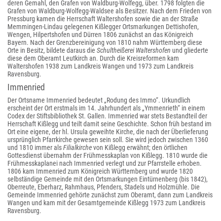
deren Gemahl, den Grafen von Waldburg-Wolfegg, über. 1798 folgten die
Grafen von Waldburg-Wolfegg-Waldsee als Besitzer. Nach dem Frieden von
Pressburg kamen die Herrschaft Waltershofen sowie die an der Straße
Memmingen-Lindau gelegenen Kißlegger Ortsmarkungen Dettishofen,
Wengen, Hilpertshofen und Dürren 1806 zunächst an das Königreich
Bayern. Nach der Grenzbereinigung von 1810 nahm Württemberg diese
Orte in Besitz, bildete daraus die
Schultheißerei Waltershofen
und gliederte
diese dem Oberamt Leutkirch an. Durch die Kreisreformen kam
Waltershofen 1938 zum Landkreis Wangen und 1973 zum Landkreis
Ravensburg.
Immenried
Der Ortsname Immenried bedeutet „Rodung des Immo“. Urkundlich
erscheint der Ort erstmals im 14. Jahrhundert als „Ymmenrieth“ in einem
Codex der Stiftsbibliothek St. Gallen. Immenried war stets Bestandteil der
Herrschaft Kißlegg und teilt damit seine Geschichte. Schon früh bestand im
Ort eine eigene, der hl. Ursula geweihte Kirche, die nach der Überlieferung
ursprünglich Pfarrkirche gewesen sein soll. Sie wird jedoch zwischen 1360
und 1810 immer als
Filialkirche
von Kißlegg erwähnt; den örtlichen
Gottesdienst übernahm der Frühmesskaplan von Kißlegg. 1810 wurde die
Frühmesskaplanei nach Immenried verlegt und zur Pfarrstelle erhoben.
1806 kam Immenried zum Königreich Württemberg und wurde 1820
selbständige Gemeinde mit den Ortsmarkungen Eintürnenberg (bis 1842),
Oberreute, Eberharz, Rahmhaus, Pfenders, Stadels und Holzmühle. Die
Gemeinde Immenried gehörte zunächst zum Oberamt, dann zum Landkreis
Wangen und kam mit der Gesamtgemeinde Kißlegg 1973 zum Landkreis
Ravensburg.