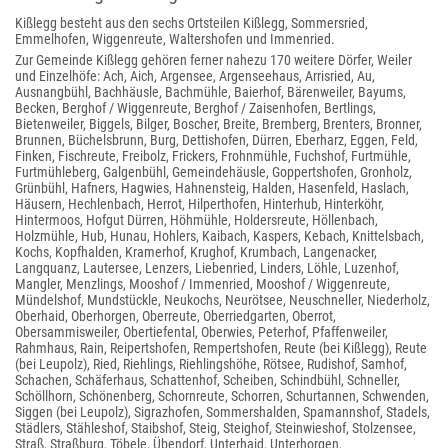
Kißlegg besteht aus den sechs Ortsteilen Kißlegg, Sommersried,
Emmelhofen, Wiggenreute, Waltershofen und Immenried.
Zur Gemeinde Kißlegg gehören ferner nahezu 170 weitere Dörfer, Weiler
und Einzelhöfe: Ach, Aich, Argensee, Argenseehaus, Arrisried, Au,
Ausnangbühl, Bachhäusle, Bachmühle, Baierhof, Bärenweiler, Bayums,
Becken, Berghof / Wiggenreute, Berghof / Zaisenhofen, Bertlings,
Bietenweiler, Biggels, Bilger, Boscher, Breite, Bremberg, Brenters, Bronner,
Brunnen, Büchelsbrunn, Burg, Dettishofen, Dürren, Eberharz, Eggen, Feld,
Finken, Fischreute, Freibolz, Frickers, Frohnmühle, Fuchshof, Furtmühle,
Furtmühleberg, Galgenbühl, Gemeindehäusle, Goppertshofen, Gronholz,
Grünbühl, Hafners, Hagwies, Hahnensteig, Halden, Hasenfeld, Haslach,
Häusern, Hechlenbach, Herrot, Hilperthofen, Hinterhub, Hinterköhr,
Hintermoos, Hofgut Dürren, Höhmühle, Holdersreute, Höllenbach,
Holzmühle, Hub, Hunau, Hohlers, Kaibach, Kaspers, Kebach, Knittelsbach,
Kochs, Kopfhalden, Kramerhof, Krughof, Krumbach, Langenacker,
Langquanz, Lautersee, Lenzers, Liebenried, Linders, Löhle, Luzenhof,
Mangler, Menzlings, Mooshof / Immenried, Mooshof / Wiggenreute,
Mündelshof, Mundstückle, Neukochs, Neurötsee, Neuschneller, Niederholz,
Oberhaid, Oberhorgen, Oberreute, Oberriedgarten, Oberrot,
Obersammisweiler, Obertiefental, Oberwies, Peterhof, Pfaffenweiler,
Rahmhaus, Rain, Reipertshofen, Rempertshofen, Reute (bei Kißlegg), Reute
(bei Leupolz), Ried, Riehlings, Riehlingshöhe, Rötsee, Rudishof, Samhof,
Schachen, Schäferhaus, Schattenhof, Scheiben, Schindbühl, Schneller,
Schöllhorn, Schönenberg, Schornreute, Schorren, Schurtannen, Schwenden,
Siggen (bei Leupolz), Sigrazhofen, Sommershalden, Spamannshof, Stadels,
Städlers, Stähleshof, Staibshof, Steig, Steighof, Steinwieshof, Stolzensee,
Straß, Straßburg, Töbele, Übendorf, Unterhaid, Unterhorgen,