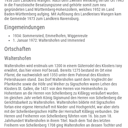
1938 zum Landkreis Wangen. Nach dem Zweiten Weltkrieg fiel der Ort 1945
in die Französische Besatzungszone und gehörte somit zum neu
gegründeten Land Württemberg-Hohenzollern, welches 1952 im Land
Baden-Württemberg aufging. Mit Auflösung des Landkreises Wangen kam
die Gemeinde 1973 zum Landkreis Ravensburg.
Eingemeindungen
1934: Sommersried, Emmelhofen, Wiggenreute
1. Januar 1972: Waltershofen und Immenried
Ortschaften
Waltershofen
Waltershofen wird erstmals um 1200 in einem Güterrodel des Klosters Isny
erwähnt, das hier einen Hof besaß. Bereits 1275 bestand im Ort eine
Pfarrei
, die nachweislich seit 1353 unter dem Patronat des Klosters
Petershausen stand. Das Dorf Waltershofen samt dem Vogtrecht der
Pfarrkirche sowie die Höfe und Weiher zu Sigrazhofen waren Lehen des
Klosters St. Gallen, die 1431 von den Herren von Heimenhofen zu
Hohentann an die Herren von Schellenberg zu Kißlegg veräußert wurden.
Im gleichen Jahr verlieh König Sigismund den Herren von Schellenberg die
Gerichtsbarkeit zu Waltershofen. Waltershofen bildete mit Sigrazhofen
fortan eine eigene
Herrschaft
mit Nieder- und Hochgericht, war aber stets
mit der Schellenbergischen Hälfte der Herrschaft Kißlegg verbunden. Die
Herren und Freiherren von Schellenberg führten vom 16. bis zum 18.
Jahrhundert Waltershofen in ihrem Titel. Nach dem Tod des letzten
Freiherrn von Schellenberg 1708 ging Waltershofen an dessen Tochter und