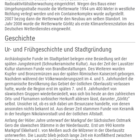
Radioaktivitätsüberwachung eingerichtet. Wegen des Baus einer
Umgehungsstraße musste die Wetterwarte 1994 um 400 Meter in westliche
Richtung verlegt werden und ein Containerkomplex wurde aufgestellt.
2007 bezog dann die Wetterwarte den Neubau am selben Standort. Im
Jahr 2008 wurde die Wetterwarte Görlitz als erste Klimareferenzstation des
Deutschen Wetterdienstes eingeweiht.
Geschichte
Ur- und Frühgeschichte und Stadtgründung
Archäologische Funde im Stadtgebiet belegen eine Besiedlung seit der
späten Jungsteinzeit (Schnurkeramische Kultur). Aus der Zeit der Lausitzer
Kultur stammen Funde von Brandbestattungen. Des Weiteren wurden
Kupfer- und Bronzemünzen aus der späten Römischen Kaiserzeit geborgen.
Nachdem während der Völkerwanderungszeit im 4. und 5. Jahrhundert die
germanische Bevölkerung das Gebiet der östlichen Oberlausitz verlassen
hatte, wurde die Region erst im späten 7. und 8. Jahrhundert von
slawischen Gruppen wiederbesiedelt, was sich bis heute an den zahlreichen
Orts- und Flurnamen sorbischer Herkunft ablesen lässt, darunter „Görlitz“
selbst. Unsicher ist, ob es sich dabei um Besunzane handelte, von denen
ansonsten nichts bekannt ist. Aus dieser Zeit stammen Funde von Keramik
in der heutigen Nikolaivorstadt und der östlichen Altstadt.
Anfang der 960er Jahre unterwarf der Markgraf der Sächsischen Ostmark
Gero die slawischen Stämme in der Niederlausitz. Erst um 990 konnte
Markgraf Ekkehard I. von Meißen auch die Milzener in der Oberlausitz
unterwerfen. Die Lausitz blieb jedoch lange Zeit ein Konfliktherd zwischen