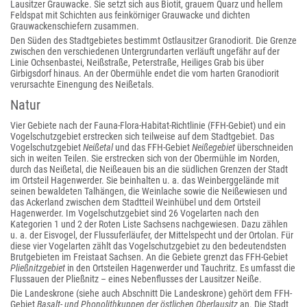
Lausitzer Grauwacke. Sie setzt sich aus Biotit, grauem Quarz und hellem
Feldspat mit Schichten aus feinkörniger Grauwacke und dichten
Grauwackenschiefern zusammen.
Den Süden des Stadtgebietes bestimmt Ostlausitzer Granodiorit. Die Grenze
zwischen den verschiedenen Untergrundarten verläuft ungefähr auf der
Linie Ochsenbastei, Neißstraße, Peterstraße, Heiliges Grab bis über
Girbigsdorf hinaus. An der Obermühle endet die vom harten Granodiorit
verursachte Einengung des Neißetals.
Natur
Vier Gebiete nach der Fauna-Flora-Habitat-Richtlinie (FFH-Gebiet) und ein
Vogelschutzgebiet erstrecken sich teilweise auf dem Stadtgebiet. Das
Vogelschutzgebiet
Neißetal
und das FFH-Gebiet
Neißegebiet
überschneiden
sich in weiten Teilen. Sie erstrecken sich von der Obermühle im Norden,
durch das Neißetal, die Neißeauen bis an die südlichen Grenzen der Stadt
im Ortsteil Hagenwerder. Sie beinhalten u. a. das Weinberggelände mit
seinen bewaldeten Talhängen, die Weinlache sowie die Neißewiesen und
das Ackerland zwischen dem Stadtteil Weinhübel und dem Ortsteil
Hagenwerder. Im Vogelschutzgebiet sind 26 Vogelarten nach den
Kategorien 1 und 2 der Roten Liste Sachsens nachgewiesen. Dazu zählen
u. a. der Eisvogel, der Flussuferläufer, der Mittelspecht und der Ortolan. Für
diese vier Vogelarten zählt das Vogelschutzgebiet zu den bedeutendsten
Brutgebieten im Freistaat Sachsen. An die Gebiete grenzt das FFH-Gebiet
Pließnitzgebiet
in den Ortsteilen Hagenwerder und Tauchritz. Es umfasst die
Flussauen der Pließnitz – eines Nebenflusses der Lausitzer Neiße.
Die Landeskrone (siehe auch Abschnitt Die Landeskrone) gehört dem FFH-
Gebiet
Basalt- und Phonolithkuppen der östlichen Oberlausitz
an. Die Stadt