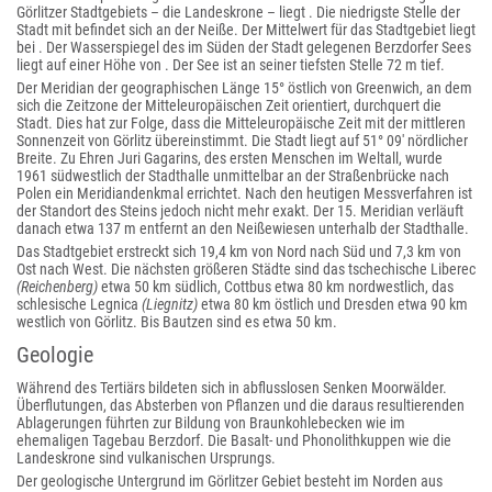
Görlitzer Stadtgebiets – die Landeskrone – liegt . Die niedrigste Stelle der
Stadt mit befindet sich an der Neiße. Der Mittelwert für das Stadtgebiet liegt
bei . Der Wasserspiegel des im Süden der Stadt gelegenen Berzdorfer Sees
liegt auf einer Höhe von . Der See ist an seiner tiefsten Stelle 72 m tief.
Der Meridian der geographischen Länge 15° östlich von Greenwich, an dem
sich die Zeitzone der Mitteleuropäischen Zeit orientiert, durchquert die
Stadt. Dies hat zur Folge, dass die Mitteleuropäische Zeit mit der mittleren
Sonnenzeit von Görlitz übereinstimmt. Die Stadt liegt auf 51° 09′ nördlicher
Breite. Zu Ehren Juri Gagarins, des ersten Menschen im Weltall, wurde
1961 südwestlich der Stadthalle unmittelbar an der Straßenbrücke nach
Polen ein Meridiandenkmal errichtet. Nach den heutigen Messverfahren ist
der Standort des Steins jedoch nicht mehr exakt. Der 15. Meridian verläuft
danach etwa 137 m entfernt an den Neißewiesen unterhalb der Stadthalle.
Das Stadtgebiet erstreckt sich 19,4 km von Nord nach Süd und 7,3 km von
Ost nach West. Die nächsten größeren Städte sind das tschechische Liberec
(Reichenberg)
etwa 50 km südlich, Cottbus etwa 80 km nordwestlich, das
schlesische Legnica
(Liegnitz)
etwa 80 km östlich und Dresden etwa 90 km
westlich von Görlitz. Bis Bautzen sind es etwa 50 km.
Geologie
Während des Tertiärs bildeten sich in abflusslosen Senken Moorwälder.
Überflutungen, das Absterben von Pflanzen und die daraus resultierenden
Ablagerungen führten zur Bildung von Braunkohlebecken wie im
ehemaligen Tagebau Berzdorf. Die Basalt- und Phonolith
kuppen wie die
Landeskrone sind vulkanischen Ursprungs.
Der geologische Untergrund im Görlitzer Gebiet besteht im Norden aus