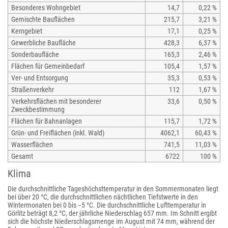
Besonderes Wohngebiet
14,7
0,22 %
Gemischte Bauflächen
215,7
3,21 %
Kerngebiet
17,1
0,25 %
Gewerbliche Baufläche
428,3
6,37 %
Sonderbaufläche
165,3
2,46 %
Flächen für Gemeinbedarf
105,4
1,57 %
Ver- und Entsorgung
35,3
0,53 %
Straßenverkehr
112
1,67 %
Verkehrsflächen mit besonderer
33,6
0,50 %
Zweckbestimmung
Flächen für Bahnanlagen
115,7
1,72 %
Grün- und Freiflächen (inkl. Wald)
4062,1
60,43 %
Wasserflächen
741,5
11,03 %
Gesamt
6722
100 %
Klima
Die durchschnittliche Tageshöchsttemperatur in den Sommermonaten liegt
bei über 20 °C, die durchschnittlichen nächtlichen Tiefstwerte in den
Wintermonaten bei 0 bis −5 °C. Die durchschnittliche Lufttemperatur in
Görlitz beträgt 8,2 °C, der jährliche Niederschlag 657 mm. Im Schnitt ergibt
sich die höchste Niederschlagsmenge im August mit 74 mm, während der