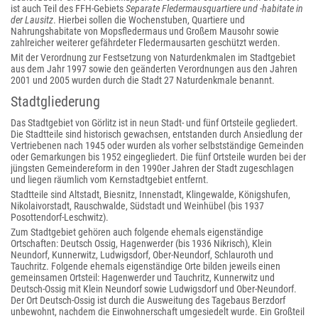
ist auch Teil des FFH-Gebiets
Separate Fledermausquartiere und -habitate in
der Lausitz
. Hierbei sollen die Wochenstuben, Quartiere und
Nahrungshabitate von Mopsfledermaus und Großem Mausohr sowie
zahlreicher weiterer gefährdeter Fledermausarten geschützt werden.
Mit der Verordnung zur Festsetzung von Naturdenkmalen im Stadtgebiet
aus dem Jahr 1997 sowie den geänderten Verordnungen aus den Jahren
2001 und 2005 wurden durch die Stadt 27 Naturdenkmale benannt.
Stadtgliederung
Das Stadtgebiet von Görlitz ist in neun Stadt- und fünf Ortsteile gegliedert.
Die Stadtteile sind historisch gewachsen, entstanden durch Ansiedlung der
Vertriebenen nach 1945 oder wurden als vorher selbstständige Gemeinden
oder Gemarkungen bis 1952 eingegliedert. Die fünf Ortsteile wurden bei der
jüngsten Gemeindereform in den 1990er Jahren der Stadt zugeschlagen
und liegen räumlich vom Kernstadtgebiet entfernt.
Stadtteile sind Altstadt, Biesnitz, Innenstadt, Klingewalde, Königshufen,
Nikolaivorstadt, Rauschwalde, Südstadt und Weinhübel (bis 1937
Posottendorf-Leschwitz).
Zum Stadtgebiet gehören auch folgende ehemals eigenständige
Ortschaften: Deutsch Ossig, Hagenwerder (bis 1936 Nikrisch), Klein
Neundorf, Kunnerwitz, Ludwigsdorf, Ober-Neundorf, Schlauroth und
Tauchritz. Folgende ehemals eigenständige Orte bilden jeweils einen
gemeinsamen Ortsteil: Hagenwerder und Tauchritz, Kunnerwitz und
Deutsch-Ossig mit Klein Neundorf sowie Ludwigsdorf und Ober-Neundorf.
Der Ort Deutsch-Ossig ist durch die Ausweitung des Tagebaus Berzdorf
unbewohnt, nachdem die Einwohnerschaft umgesiedelt wurde. Ein Großteil