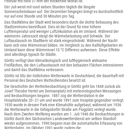
Februar mit rund 37 mm der trockenste Monat ist.
Der Juli weist mit rund sieben Stunden täglich die längste
Sonnenscheindauer auf. Der Dezember hingegen bringt es durchschnittlich
nur auf eine Stunde und 30 Minuten pro Tag.
Das Stadtklima der Stadt wird besonders durch die dichte Bebauung des
Stadtzentrums beeinflusst. Dies ist der Grund für eine höhere
Lufttemperatur und weniger Luftzirkulation als im Umland. Während der
wärmeren Jahreszeit steigt die Wärmebelastung und Schwüle. Der
Luftaustausch im Stadtkern ist stark eingeschränkt. Während der Nacht
kann sich eine Wärmeinsel bilden. Im Vergleich zu den Kaltluftgebieten im
Umland kann diese Wärmeinsel 10 °C Differenz aufweisen. Diese Effekte
sind allerdings typisch für Städte.
Görlitz verfügt über klimaökologisch und lufthygienisch wirksame
Freiflächen, die den Luftaustausch mit den bebauten Flächen intensivieren
und damit das Stadtklima verbessern.
Görlitz ist Sitz der östlichsten Wetterwarte in Deutschland, die dauerhaft mit
Personal des Deutschen Wetterdienstes besetzt ist.
Die Geschichte der Wetterbeobachtung in Görlitz geht bis 1848 zurück als
Josef Theodor Hertel am Demianiplatz mit meteorologischen Messungen
und Beobachtungen begann. 1887 zog die Wetterstation in die
Hospitalstraße 20–21 um und wurde 1891 zum Hospital gegenüber verlegt.
1930 wurde in dessen Park eine Klimahütte aufgebaut, während um 1936
die Wetterwarte in die Girbigsdorfer Straße am Flugplatz verlegt wurde.
Nach dem Zweiten Weltkrieg wurden am 1. Juli 1946 die Beobachtungen in
Görlitz durch den Sächsischen Landeswetterdienst am selben Standort
wieder aufgenommen. 1990 begann man die automatische Erfassung von
Wetterdaten. Im Oktober 1991 wurde zudem die