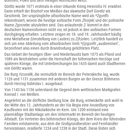
Böhmen, Polen und dem Heiligen Römischen Reich.
Görlitz wurde 1071 erstmals in einer Urkunde König Heinrichs IV. erwähnt.
Darin erhielt der Bischof von Meißen das slawische Dorf
Goreliz
als
Geschenk. Der ursprüngliche altsorbische Name wird als
*Zgorĕľc
rekonstruiert, wovon die heutige sorbische Form
Zhorjelc
und der polnische
Name
Zgorzelec
abzuleiten sind. Das anlautende
Z-
kommt in den
deutschen Namensformen nicht vor, ist jedoch in den sorbischen Formen
durchgängig erhalten. Letztere zeigen im 18. und 19. Jahrhundert häufig
eine Metathese (Umstellung von Lauten) zu
Z(h)olerc
. Letztlich handelt es
sich um eine Ableitung vom altsorbischen Verb
*(i)zgorĕti
„ausbrennen“,
bezeichnet also einen durch Brandrodung gelichteten Platz.
Das Gebiet der heutigen Ober- und Niederlausitz kam 1075 als Pfand und
1089 als Reichslehen unter die Herrschaft der böhmischen Herzöge und
späteren Könige, die mit Unterbrechungen bis 1635 damit auch Stadtherren
von Görlitz waren.
Die Burg
Yzcorelik
, die vermutlich im Bereich der Peterskirche lag, wurde
1126 und 1131 zusammen mit anderen Burgen an der Grenze Böhmens
durch Herzog Soběslav I. ausgebaut.
Von 1143 bis 1156 unterstand die Gegend dem wettinischen Markgrafen
Konrad I. von Meißen.
Angelehnt an die dörfliche Siedlung bzw. die Burg, entwickelte sich wohl in
der Mitte des 12. Jahrhunderts an der Via Regia eine Ansiedlung von
Kaufleuten mit der Nikolaikirche im Kern. Um 1200 entstand eine
planmäßige Stadtanlage um den Untermarkt im Bereich der heutigen
Altstadt. Ein Vertreter des böhmischen Königs, der dem Kreis der führenden
Familien entstammte, aus dem die Großgrundbesitzer und Fernhändler
hervorgingen, residierte 1234 und 1238 in der Stadt. Diese lösten sich