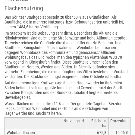
Flächennutzung
Das Görlitzer Stadtgebiet besteht zu über 60 % aus Grünflächen. Als
Baufläche, die in mehrere Nutzungs- bzw. Bebauungsarten unterteilt ist,
stehen 1484,6 ha zur Verfügung.
Im Stadtkern ist die Bebauung sehr dicht. Besonders die Alt- und die
Nikolaivorstadt sind durch enge Straßenzüge und hohe Altbauten geprägt.
Teilweise reichen die Gebäude direkt an das Ufer der Neiße heran. In den
Stadtteilen Königshufen, Rauschwalde und Weinhübel beherrschen
dagegen Wohnblöcke des kommunalen und genossenschaftlichen
Wohnungsbaus das Bild, wobei man den typischen Plattenbau WBS 70
vorwiegend in Königshufen findet. Diese Stadtteile umschließen den
Stadtkern im Norden, Westen und Süden. In Biesnitz befinden sich
vermehrt Eigenheime, die die ursprünglich aus Villen bestehende Vorstadt
verdichten. Die Struktur der jüngst eingemeindeten Ortsteile ist ländlich.
Auf dem ehemaligen Kraftwerksgelände in Hagenwerder im äußersten
Süden befindet sich das größte Industrie- und Gewerbegebiet der Stadt.
Zwischen Königshufen und der Bundesautobahn 4 liegt ein weiteres
Gewerbegebiet.
Wasserflächen machen etwa 11 % aus. Der geflutete Tagebau Berzdorf
liegt südlich von Weinhübel und reicht bis an die Ortslagen von
Hagenwerder und Tauchritz heran.
Nutzungsart
Fläche in
Prozentual
ha
Wohnbauflächen
675,3
10,05 %