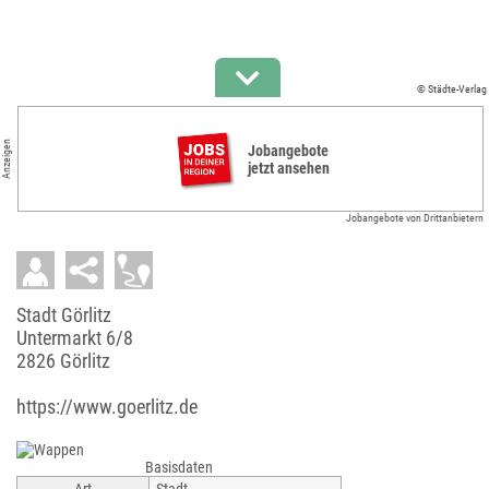
© Städte-Verlag
Anzeigen
Jobangebote
jetzt ansehen
Jobangebote von Drittanbietern
Stadt Görlitz
Untermarkt 6/8
2826 Görlitz
https://www.goerlitz.de
Basisdaten