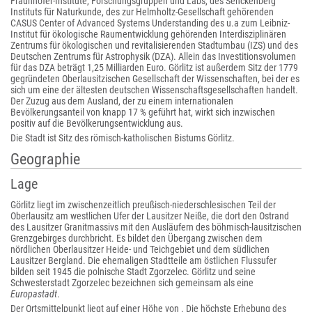
Fraunhofer-Institute, Forschungsgruppen und Labs, des Senckenberg
Instituts für Naturkunde, des zur Helmholtz-Gesellschaft gehörenden
CASUS Center of Advanced Systems Understanding des u.a zum Leibniz-
Institut für ökologische Raumentwicklung gehörenden Interdisziplinären
Zentrums für ökologischen und revitalisierenden Stadtumbau (IZS) und des
Deutschen Zentrums für Astrophysik (DZA). Allein das Investitionsvolumen
für das DZA beträgt 1,25 Milliarden Euro. Görlitz ist außerdem Sitz der 1779
gegründeten Oberlausitzischen Gesellschaft der Wissenschaften, bei der es
sich um eine der ältesten deutschen Wissenschaftsgesellschaften handelt.
Der Zuzug aus dem Ausland, der zu einem internationalen
Bevölkerungsanteil von knapp 17 % geführt hat, wirkt sich inzwischen
positiv auf die Bevölkerungsentwicklung aus.
Die Stadt ist Sitz des römisch-katholischen Bistums Görlitz.
Geographie
Lage
Görlitz liegt im zwischenzeitlich preußisch-niederschlesischen Teil der
Oberlausitz am westlichen Ufer der Lausitzer Neiße, die dort den Ostrand
des Lausitzer Granitmassivs mit den Ausläufern des böhmisch-lausitzischen
Grenzgebirges durchbricht. Es bildet den Übergang zwischen dem
nördlichen Oberlausitzer Heide- und Teichgebiet und dem südlichen
Lausitzer Bergland. Die ehemaligen Stadtteile am östlichen Flussufer
bilden seit 1945 die polnische Stadt Zgorzelec. Görlitz und seine
Schwesterstadt Zgorzelec bezeichnen sich gemeinsam als eine
Europastadt
.
Der Ortsmittelpunkt liegt auf einer Höhe von . Die höchste Erhebung des