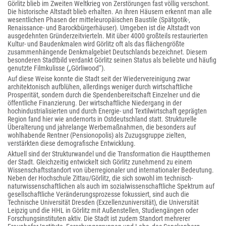
Görlitz blieb im Zweiten Weltkrieg von Zerstörungen fast völlig verschont.
Die historische Altstadt blieb erhalten. An ihren Häusern erkennt man alle
wesentlichen Phasen der mitteleuropäischen Baustile (Spätgotik-,
Renaissance- und Barockbürgerhäuser). Umgeben ist die Altstadt von
ausgedehnten Gründerzeitvierteln. Mit über 4000 großteils restaurierten
Kultur- und Baudenkmalen wird Görlitz oft als das flächengrößte
zusammenhängende Denkmalgebiet Deutschlands bezeichnet. Diesem
besonderen Stadtbild verdankt Görlitz seinen Status als beliebte und häufig
genutzte Filmkulisse („Görliwood“).
Auf diese Weise konnte die Stadt seit der Wiedervereinigung zwar
architektonisch aufblühen, allerdings weniger durch wirtschaftliche
Prosperität, sondern durch die Spendenbereitschaft Einzelner und die
öffentliche Finanzierung. Der wirtschaftliche Niedergang in der
hochindustrialisierten und durch Energie- und Textilwirtschaft geprägten
Region fand hier wie andernorts in Ostdeutschland statt. Strukturelle
Überalterung und jahrelange Werbemaßnahmen, die besonders auf
wohlhabende Rentner (Pensionopolis) als Zuzugsgruppe zielten,
verstärkten diese demografische Entwicklung.
Aktuell sind der Strukturwandel und die Transformation die Hauptthemen
der Stadt. Gleichzeitig entwickelt sich Görlitz zunehmend zu einem
Wissenschaftsstandort von überregionaler und internationaler Bedeutung.
Neben der Hochschule Zittau/Görlitz, die sich sowohl im technisch-
naturwissenschaftlichen als auch im sozialwissenschaftliche Spektrum auf
gesellschaftliche Veränderungsprozesse fokussiert, sind auch die
Technische Universität Dresden (Exzellenzuniversität), die Universität
Leipzig und die HHL in Görlitz mit Außenstellen, Studiengängen oder
Forschungsinstituten aktiv. Die Stadt ist zudem Standort mehrerer