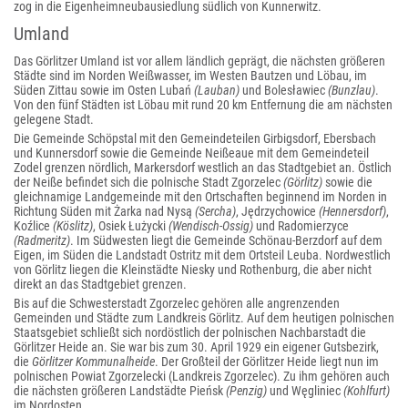
zog in die Eigenheimneubausiedlung südlich von Kunnerwitz.
Umland
Das Görlitzer Umland ist vor allem ländlich geprägt, die nächsten größeren
Städte sind im Norden Weißwasser, im Westen Bautzen und Löbau, im
Süden Zittau sowie im Osten Lubań
(Lauban)
und Bolesławiec
(Bunzlau)
.
Von den fünf Städten ist Löbau mit rund 20 km Entfernung die am nächsten
gelegene Stadt.
Die Gemeinde Schöpstal mit den Gemeindeteilen Girbigsdorf, Ebersbach
und Kunnersdorf sowie die Gemeinde Neißeaue mit dem Gemeindeteil
Zodel grenzen nördlich, Markersdorf westlich an das Stadtgebiet an. Östlich
der Neiße befindet sich die polnische Stadt Zgorzelec
(Görlitz)
sowie die
gleichnamige Landgemeinde mit den Ortschaften beginnend im Norden in
Richtung Süden mit Żarka nad Nysą
(Sercha)
, Jędrzychowice
(Hennersdorf)
,
Koźlice
(Köslitz)
, Osiek Łużycki
(Wendisch-Ossig)
und Radomierzyce
(Radmeritz)
. Im Südwesten liegt die Gemeinde Schönau-Berzdorf auf dem
Eigen, im Süden die Landstadt Ostritz mit dem Ortsteil Leuba. Nordwestlich
von Görlitz liegen die Kleinstädte Niesky und Rothenburg, die aber nicht
direkt an das Stadtgebiet grenzen.
Bis auf die Schwesterstadt Zgorzelec gehören alle angrenzenden
Gemeinden und Städte zum Landkreis Görlitz. Auf dem heutigen polnischen
Staatsgebiet schließt sich nordöstlich der polnischen Nachbarstadt die
Görlitzer Heide an. Sie war bis zum 30. April 1929 ein eigener Gutsbezirk,
die
Görlitzer Kommunalheide
. Der Großteil der Görlitzer Heide liegt nun im
polnischen Powiat Zgorzelecki (Landkreis Zgorzelec). Zu ihm gehören auch
die nächsten größeren Landstädte Pieńsk
(Penzig)
und Węgliniec
(Kohlfurt)
im Nordosten.