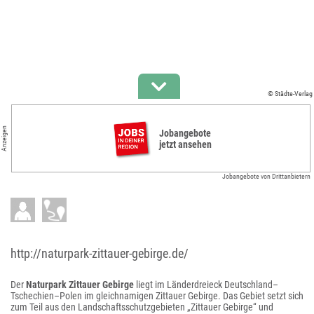
© Städte-Verlag
Anzeigen
Jobangebote
jetzt ansehen
Jobangebote von Drittanbietern
http://naturpark-zittauer-gebirge.de/
Der
Naturpark Zittauer Gebirge
liegt im Länderdreieck Deutschland–
Tschechien–Polen im gleichnamigen Zittauer Gebirge. Das Gebiet setzt sich
zum Teil aus den Landschaftsschutzgebieten „Zittauer Gebirge“ und