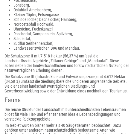
Pochebachtal,
Jonsberg,
Ostabfall Ameisenberg,
Kleiner Töpfer, Felsengasse
Schindellöcher, Dachslöcher, Hainberg,
Nordostabfall Hochwald,
Uhusteine, Fuchskanzel
Roschertal, Gampenstein, Spitzberg,
Schülertal,
Südflur Seifhennersdorf,
Landwasser zwischen B96 und Mandau.
Die Schutzzone II mit 7.518 Hektar (56,37 %) umfasst die
Landschaftsschutzgebiete „Zittauer Gebirge“ und „Mandautal“. Diese
sollen neben der landwirtschaftlichen und forstwirtschaftlichen Nutzung der
naturverträglichen Erholung dienen.
Die Schutzzone III (Infrastruktur- und Entwicklungszone) mit 4.612 Hektar
(34,58 %) umfasst die Siedlungsbereiche und deren angrenzende Gebiete.
Sie dient einer landschaftsverträglichen Siedlungs- und
Gewerbeentwicklung sowie der Entwicklung eines nachhaltigen Tourismus.
Fauna
Die reiche Struktur der Landschaft mit unterschiedlichsten Lebensräumen
bildet für viele Tier- und Pflanzenarten ideale Lebensbedingungen und
versteckte Rückzugsgebiete.
Im Gebiet wurden bisher mehr als 40 Säugetierarten beobachtet. Dazu
gehören unter anderem naturschutzfachlich bedeutsame Arten wie