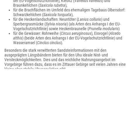
der EU-Vogelschutzrichtlinie), Kiebitz (
Vanellus vanellus
) und
Braunkehlchen (
Saxicola rubetra
),
für die Brachflächen im Umfeld des ehemaligen Tagebaus Olbersdorf:
Schwarzkehlchen (
Saxicola torquata
),
für die Heckenlandschaften: Neuntöter (
Lanius collurio
) und
Sperbergrasmücke (
Sylvia nisoria
) (als Arten des Anhangs I der EU-
Vogelschutzrichtlinie) sowie Heckenbraunelle (
Prunella modularis
)
für die Gewässer: Rohrweihe (
Circus aeruginosus
), Eisvogel (
Alcedo
atthis
) (beide Arten des Anhangs I der EU-Vogelschutzrichtlinie) und
Wasseramsel (
Cinclus cinclus
).
Besonders die stark verwitterten Sandsteinformationen mit den
ausgeprägten Längsbändern bieten für den Uhu ideale Nist- und
Versteckmöglichkeiten. Dies und das reichliche Nahrungsangebot im
Vorgebirge führen dazu, dass es im Zittauer Gebirge seit vielen Jahren eine
kleine aber stabile Uhupopulation gibt.
Von den im Gebiet vorkommenden Fischarten ist besonders der
Schlammpeitzger (
Misgurnus fossilis
) (Art des Anhangs II der FFH-RL)
erwähnenswert.
Im Naturpark leben 9 Amphibienarten darunter gefährdete Arten wie
Kammmolch (
Triturus cristatus
) (Art des Anhangs II der FFH-Richtlinie) und
Laubfrosch (
Hyla arborea
), Kleiner Wasserfrosch (
Pelophylax lessonae
) und
Knoblauchkröte (
Pelobates fuscus
) (alle drei Arten des Anhangs IV der FFH-
RL). Dazu kommen 6 Reptilienarten. Bemerkenswert ist hier besonders das
Vorkommen der Glattnatter (
Coronella austriaca
) (Art des Anhangs IV der
FFH-RL) und Kreuzotter (
Vipera berus
).
Nahezu unüberschaubar ist die Vielfalt an wirbellosen Tierarten.
Bemerkenswert sind u. a. Libellenarten wie die Nordische Moosjungfer