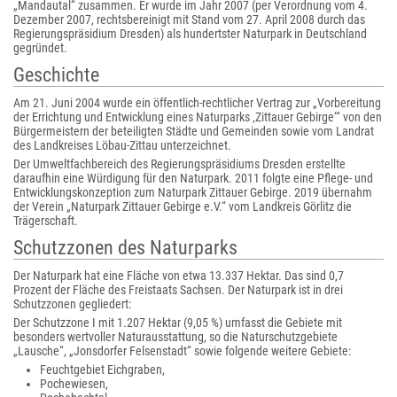
„Mandautal“ zusammen. Er wurde im Jahr 2007 (per Verordnung vom 4.
Dezember 2007, rechtsbereinigt mit Stand vom 27. April 2008 durch das
Regierungspräsidium Dresden) als hundertster Naturpark in Deutschland
gegründet.
Geschichte
Am 21. Juni 2004 wurde ein öffentlich-rechtlicher Vertrag zur „Vorbereitung
der Errichtung und Entwicklung eines Naturparks ‚Zittauer Gebirge‘“ von den
Bürgermeistern der beteiligten Städte und Gemeinden sowie vom Landrat
des Landkreises Löbau-Zittau unterzeichnet.
Der Umweltfachbereich des Regierungspräsidiums Dresden erstellte
daraufhin eine Würdigung für den Naturpark. 2011 folgte eine Pflege- und
Entwicklungskonzeption zum Naturpark Zittauer Gebirge. 2019 übernahm
der Verein „Naturpark Zittauer Gebirge e.V.“ vom Landkreis Görlitz die
Trägerschaft.
Schutzzonen des Naturparks
Der Naturpark hat eine Fläche von etwa 13.337 Hektar. Das sind 0,7
Prozent der Fläche des Freistaats Sachsen. Der Naturpark ist in drei
Schutzzonen gegliedert:
Der Schutzzone I mit 1.207 Hektar (9,05 %) umfasst die Gebiete mit
besonders wertvoller Naturausstattung, so die Naturschutzgebiete
„Lausche“, „Jonsdorfer Felsenstadt“ sowie folgende weitere Gebiete:
Feuchtgebiet Eichgraben,
Pochewiesen,