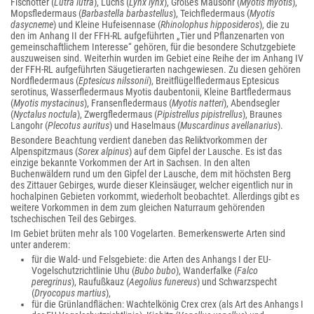
Fischotter (
Lutra lutra
), Luchs (
Lynx lynx
), Großes Mausohr (
Myotis myotis
),
Mopsfledermaus (
Barbastella barbastellus
), Teichfledermaus (
Myotis
dasycneme
) und Kleine Hufeisennase (
Rhinolophus hipposideros
), die zu
den im Anhang II der FFH-RL aufgeführten „Tier und Pflanzenarten von
gemeinschaftlichem Interesse“ gehören, für die besondere Schutzgebiete
auszuweisen sind. Weiterhin wurden im Gebiet eine Reihe der im Anhang IV
der FFH-RL aufgeführten Säugetierarten nachgewiesen. Zu diesen gehören
Nordfledermaus (
Eptesicus nilssonii
), Breitflügelfledermaus Eptesicus
serotinus, Wasserfledermaus Myotis daubentonii, Kleine Bartfledermaus
(
Myotis mystacinus
), Fransenfledermaus (
Myotis natteri
), Abendsegler
(
Nyctalus noctula
), Zwergfledermaus (
Pipistrellus pipistrellus
), Braunes
Langohr (
Plecotus auritus
) und Haselmaus (
Muscardinus avellanarius
).
Besondere Beachtung verdient daneben das Reliktvorkommen der
Alpenspitzmaus (
Sorex alpinus
) auf dem Gipfel der Lausche. Es ist das
einzige bekannte Vorkommen der Art in Sachsen. In den alten
Buchenwäldern rund um den Gipfel der Lausche, dem mit höchsten Berg
des Zittauer Gebirges, wurde dieser Kleinsäuger, welcher eigentlich nur in
hochalpinen Gebieten vorkommt, wiederholt beobachtet. Allerdings gibt es
weitere Vorkommen in dem zum gleichen Naturraum gehörenden
tschechischen Teil des Gebirges.
Im Gebiet brüten mehr als 100 Vogelarten. Bemerkenswerte Arten sind
unter anderem:
für die Wald- und Felsgebiete: die Arten des Anhangs I der EU-
Vogelschutzrichtlinie Uhu (
Bubo bubo
), Wanderfalke (
Falco
peregrinus
), Raufußkauz (
Aegolius funereus
) und Schwarzspecht
(
Dryocopus martius
),
für die Grünlandflächen: Wachtelkönig Crex crex (als Art des Anhangs I