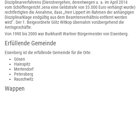
Disziplinarverfahrens (Dienstvergehen, derentwegen u. a. im April 2014
vom Schöffengericht Jena eine Geldstrafe von 33.000 Euro verhängt wurde)
rechtfertigten die Annahme, dass „Herr Lippert im Rahmen der anhängigen
Disziplinarklage endgültig aus dem Beamtenverhältnis entfernt werden
wird“. Der 1. Beigeordnete Götz Witkop übernahm vorübergehend die
Amtsgeschäfte.
Von 1990 bis 2000 war Burkhardt Wartner Bürgermeister von Eisenberg.
Erfüllende Gemeinde
Eisenberg ist die erfüllende Gemeinde für die Orte:
Gösen
Hainspitz
Mertendorf
Petersberg
Rauschwitz
Wappen
Das Wappen der Stadt Eisenberg besteht aus einer gezinnten goldenen
Stadtmauer mit gezinntem Torturm und geschlossenem Tor. Hinter der
Mauer links und rechts vom Hauptturm befinden sich zwei ungezinnte
Seitentürme mit roten Glockendächern. Die Turmmitten der beiden
Seitentürme sowie das Spitzdach des Tores sind ebenfalls in rot gehalten.
Der Schildfuß wird durch vier Querlinien begrenzt. Zwischen Mohrenrumpf
und Wappenschild befindet sich ein goldener Spangenhelm mit hellem Zier.
Der Mohrenkopf trägt eine weiße Binde über den Augen und blickt nach
rechts. Der Wappenschild wird zur Hälfte von einer blau-weißen Schabracke