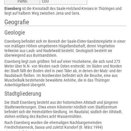
Partei
CDU
Eisenberg
ist die Kreisstadt des Saale-Holzland-Kreises in Thüringen und
liegt auf halbem Weg zwischen Jena und Gera.
Geografie
Geologie
Eisenberg befindet sich im Bereich der Saale-Elster-Sandsteinplatte in einer
von mäßigen Höhen umgebenen Hügellandschaft, deren Vegetation
teilweise aus Laub- und Nadelwald besteht. Geologisch besteht sie
überwiegend aus Buntsandstein.
Eisenberg liegt zum größten Teil auf einer Hochebene, die sich rund 275
Meter über N.N. von Westen nach Osten erstreckt. Im Süden und Norden
der Stadt fällt der Boden steil in zwei Täler ab, in denen der Malz- und der
Raudabach fließen. Im Nordwesten befindet sich die Beuche, eine aus
Muschelkalk bestehende bewaldete Anhöhe, die in das Thüringer
Ackerhügelland übergeht.
Stadtgliederung
Die Stadt Eisenberg besteht aus der historischen Altstadt und jüngeren
Stadterweiterungen. Etwa einen Kilometer nördlich vom Stadtzentrum
befindet sich die Heimstätten-Siedlung. Im Raudatal, südlich der Altstadt,
stehen entlang des Baches acht Wassermühlen.
Nach Eisenberg wurden die ehemaligen Nachbargemeinden
Friedrichstanneck, Saasa und zuletzt Kursdorf (8. März 1994)