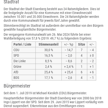
Stadtrat
Der Stadtrat der Stadt Eisenberg besteht aus 24 Ratsmitgliedern. Dies ist
die festgelegte Anzahl für eine Kommune mit einer Einwohnerzahl
zwischen 10.001 und 20.000 Einwohnern. Die 24 Ratsmitglieder werden
durch eine Kommunalwahl für jeweils fünf Jahre gewählt.
Stimmberechtigt im Stadtrat ist außerdem der unmittelbar von den Bürgern
gewählte hauptamtliche Bürgermeister.
Die vergangene Kommunalwahl am 26. Mai 2024 führte bei einer
Wahlbeteiligung von 57,8 % (2019: 49,7 %) zu folgendem Ergebnis:
Partei / Liste
Stimmenanteil
+/− %p
Sitze
+/−
CDU
30,0 %
− 14,7
7
− 4
SPD
16,5 %
− 2,0
4
± 0
Die Linke
8,5 %
− 8,6
2
− 2
Grüne
2,4 %
+ 2,4 %
1
+ 1
AfD
25,4 %
+ 25,4
6
+ 6
BDS
17,1 %
− 2,6
4
− 1
Bürgermeister
Seit dem 1. Juli 2019 ist Michael Kieslich (CDU) Bürgermeister.
Hauptamtlicher Bürgermeister der Stadt Eisenberg war von 2000 bis 2018
Ingo Lippert von der SPD. Seit dem 29. Juni 2015 war Lippert vorläufig vom
Dienst suspendiert. Erkenntnisse aus den Ermittlungen eines