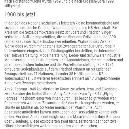
nach Porstendorf/Jena wurde 1969 und die nach Crossen/Gera 1999
stillgelegt.
1900 bis jetzt
In der Zeit des Nationalsozialismus leisteten kleine kommunistische und
sozialdemokratische Gruppen Widerstand gegen die NS-Herrschaft. Ein
Kreis um die Sozialdemokraten Heinz Schubert und Friedrich Singer
verbreitete Aufklärungsschriften, die sie über den Exilvorstand der SPD
(Sopade) aus der Tschechoslowakei erhielten. Während des Zweiten
Weltkrieges wurden mindestens 326 Zwangsarbeiter aus Osteuropa in
Unternehmen eingesetzt, die Rüstungsgüter herstellten, in Unternehmen
der Holzverarbeitung, Möbelherstellung, Leder- und Schuhwarenindustrie,
Metallverarbeitung, Instrumenten- und Apparatebaus, der chemischen und
pharmazeutischen Industrie und der Porzellanherstellung. Eine 1974
erneuerte Gedenkanlage auf dem Friedhof erinnert an 53 Opfer der
Zwangsarbeit aus 27 Nationen, darunter 35 Häftlinge eines KZ-
Todesmarsches. Ein weiterer Gedenkstein erinnert an 17 umgekommene
Kinder von Zwangsarbeiterinnen.
Am 9. Februar 1945 kollidierten im Raum zwischen Jena und Eisenberg
zwei Bomber der United States Army Air Forces vom Typ B-17 „Flying
Fortress“, nachdem einer von ihnen durch Flak beschädigt worden war.
Dem anderen war beim Zusammenstoß das Heck abgerissen worden, er
stürzte im Mühltal ab, 50 Meter nördlich der Pfarrmühle. Acht
Besatzungsmitglieder kamen ums Leben, der Heckschütze konnte sich
retten. Vor dem Absturz entledigte sich die Maschine noch ihrer Bomben
über Eisenberg. Diese explodierten zwar nicht, zerstörten dennoch zwei
Häuser, beschädigten weitere und töteten zehn Menschen.