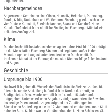
eingemeindet.
Nachbargemeinden
Angrenzende Gemeinden sind Gösen, Hainspitz, Heideland, Petersberg,
Rauda, Silbitz, Tautenhain und Weißenborn. Eisenberg gliedert sich in die
vier Ortsteile Kernstadt, Friedrichstanneck, Saasa und Kursdorf. Nahe
Kursdorf befindet sich der nördliche Einstieg ins Eisenberger Mühltal, ein
beliebtes Ausflugsziel.
Klima
Der durchschnittliche Jahresniederschlag der Jahre 1961 bis 1990 beträgt
an der Messstation Eisenberg 646 mm und liegt damit außer in den
Monaten April und August unter dem deutschen Durchschnitt. Der
trockenste Monat ist der Februar, die meisten Niederschläge fallen im Juni
und August.
Geschichte
Ursprünge bis 1900
Nachweislich gehen die Wurzeln der Stadt bis in die Steinzeit zurück. Die
älteste bekannte Ansiedlung befand sich im Norden des heutigen
Stadtgebietes. Diese wurde vermutlich im 14. oder 15. Jahrhundert
aufgegeben. Unterschiedlichen Angaben zufolge wanderten die Bewohner
ins heutige Polen aus oder zogen aufgrund der Zerstörungen im
Sächsischen Bruderkrieg in die im 12. Jahrhundert entstandene neue Stadt
nahe der Burg. Selbige war ein Vorgängerbau des jetzigen Schlosses. Sie