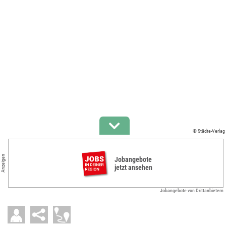
© Städte-Verlag
Anzeigen
Jobangebote
jetzt ansehen
Jobangebote von Drittanbietern