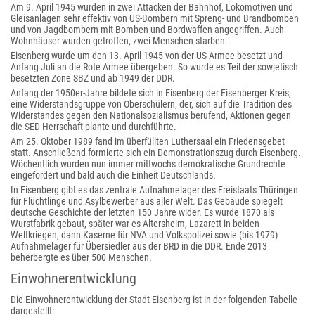
Am 9. April 1945 wurden in zwei Attacken der Bahnhof, Lokomotiven und
Gleisanlagen sehr effektiv von US-Bombern mit Spreng- und Brandbomben
und von Jagdbombern mit Bomben und Bordwaffen angegriffen. Auch
Wohnhäuser wurden getroffen, zwei Menschen starben.
Eisenberg wurde um den 13. April 1945 von der US-Armee besetzt und
Anfang Juli an die Rote Armee übergeben. So wurde es Teil der sowjetisch
besetzten Zone SBZ und ab 1949 der DDR.
Anfang der 1950er-Jahre bildete sich in Eisenberg der Eisenberger Kreis,
eine Widerstandsgruppe von Oberschülern, der, sich auf die Tradition des
Widerstandes gegen den Nationalsozialismus berufend, Aktionen gegen
die SED-Herrschaft plante und durchführte.
Am 25. Oktober 1989 fand im überfüllten Luthersaal ein Friedensgebet
statt. Anschließend formierte sich ein Demonstrationszug durch Eisenberg.
Wöchentlich wurden nun immer mittwochs demokratische Grundrechte
eingefordert und bald auch die Einheit Deutschlands.
In Eisenberg gibt es das zentrale Aufnahmelager des Freistaats Thüringen
für Flüchtlinge und Asylbewerber aus aller Welt. Das Gebäude spiegelt
deutsche Geschichte der letzten 150 Jahre wider. Es wurde 1870 als
Wurstfabrik gebaut, später war es Altersheim, Lazarett in beiden
Weltkriegen, dann Kaserne für NVA und Volkspolizei sowie (bis 1979)
Aufnahmelager für Übersiedler aus der BRD in die DDR. Ende 2013
beherbergte es über 500 Menschen.
Einwohnerentwicklung
Die Einwohnerentwicklung der Stadt Eisenberg ist in der folgenden Tabelle
dargestellt: