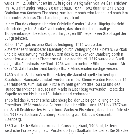
wurde im 12. Jahrhundert im Auftrag des Markgrafen von Meißen errichtet.
Im 16. Jahrhundert wurde sie umgebaut, 1677–1692 dann unter Herzog
Christian von Sachsen-Eisenberg zum heute noch erhaltenen und nach ihm
benannten Schloss Christiansburg ausgebaut.
In der Flur des eingemeindeten Ortsteils Kursdorf ist ein Hügelgräberfeld
südlich der „Alten Straße“ vorhanden, das aber durch ehemalige
Truppenübungen beschädigt ist. Im „Jagen 88“ liegen zwei Grabhügel der
Jungsteinzeit.
Schon 1171 gab es eine Stadtbefestigung. 1219 wurde das
Zisterzienserinnenkloster Eisenberg durch Verlegung des Klosters Zwickau
und die Ausstattung mit den Gütern des kurz zuvor von Camburg dorthin
verlegten Augustiner-Chorherrenstifts eingerichtet. 1219 wurde die Stadt
als „civitas“ erstmals erwähnt. 1256 wurden mehrere Bürger genannt. Ab
dem 13. Jahrhundert sind landgräfliche Ministerialen nachgewiesen.
1450 soll im Sächsischen Bruderkrieg die Jacobskapelle im heutigen
Staatsforst Hainspitz zerstört worden sein. Die Steine wurden Ende des 16.
Jahrhunderts zum Bau der Kirche im heutigen Stadtteil Saasa und des
Hundertmark’schen Hauses am Markt in Eisenberg verwendet. Reste der
Kapelle waren bis in das 18. Jahrhundert vorhanden.
1485 fiel das kursächsische Eisenberg bei der Leipziger Teilung an die
Ernestiner. 1524 wurde die Reformation eingeführt. Von 1681 bis 1707 war
die Stadt Residenz des Herzogtums Sachsen-Eisenberg, danach gehörte sie
bis 1918 zu Sachsen-Altenburg. Eisenberg war Sitz des Kreisamts
Eisenberg.
1880 wurde die Bahnstrecke nach Crossen gebaut, 1905 folgte deren
westliche Fortsetzung nach Porstendorf zur Saalbahn bei Jena. Die Strecke