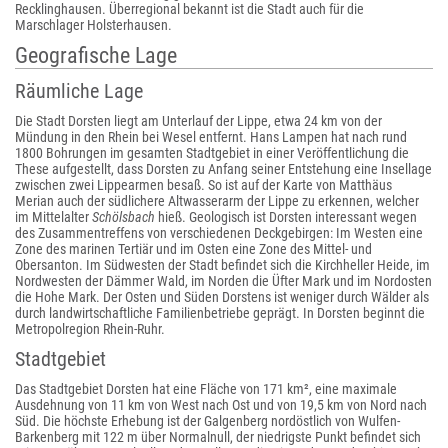
Recklinghausen. Überregional bekannt ist die Stadt auch für die
Marschlager Holsterhausen.
Geografische Lage
Räumliche Lage
Die Stadt Dorsten liegt am Unterlauf der Lippe, etwa 24 km von der
Mündung in den Rhein bei Wesel entfernt. Hans Lampen hat nach rund
1800 Bohrungen im gesamten Stadtgebiet in einer Veröffentlichung die
These aufgestellt, dass Dorsten zu Anfang seiner Entstehung eine Insellage
zwischen zwei Lippearmen besaß. So ist auf der Karte von Matthäus
Merian auch der südlichere Altwasserarm der Lippe zu erkennen, welcher
im Mittelalter
Schölsbach
hieß. Geologisch ist Dorsten interessant wegen
des Zusammentreffens von verschiedenen Deckgebirgen: Im Westen eine
Zone des marinen Tertiär und im Osten eine Zone des Mittel- und
Obersanton. Im Südwesten der Stadt befindet sich die Kirchheller Heide, im
Nordwesten der Dämmer Wald, im Norden die Üfter Mark und im Nordosten
die Hohe Mark. Der Osten und Süden Dorstens ist weniger durch Wälder als
durch landwirtschaftliche Familienbetriebe geprägt. In Dorsten beginnt die
Metropolregion Rhein-Ruhr.
Stadtgebiet
Das Stadtgebiet Dorsten hat eine Fläche von 171 km², eine maximale
Ausdehnung von 11 km von West nach Ost und von 19,5 km von Nord nach
Süd. Die höchste Erhebung ist der Galgenberg nordöstlich von Wulfen-
Barkenberg mit 122 m über Normalnull, der niedrigste Punkt befindet sich