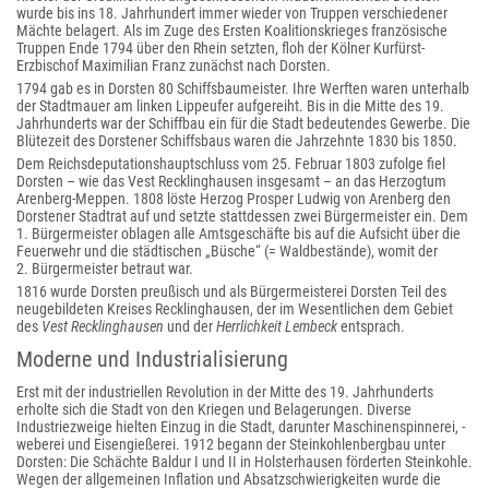
wurde bis ins 18. Jahrhundert immer wieder von Truppen verschiedener
Mächte belagert. Als im Zuge des Ersten Koalitionskrieges französische
Truppen Ende 1794 über den Rhein setzten, floh der Kölner Kurfürst-
Erzbischof Maximilian Franz zunächst nach Dorsten.
1794 gab es in Dorsten 80 Schiffsbaumeister. Ihre Werften waren unterhalb
der Stadtmauer am linken Lippeufer aufgereiht. Bis in die Mitte des 19.
Jahrhunderts war der Schiffbau ein für die Stadt bedeutendes Gewerbe. Die
Blütezeit des Dorstener Schiffsbaus waren die Jahrzehnte 1830 bis 1850.
Dem Reichsdeputationshauptschluss vom 25. Februar 1803 zufolge fiel
Dorsten – wie das Vest Recklinghausen insgesamt – an das Herzogtum
Arenberg-Meppen. 1808 löste Herzog Prosper Ludwig von Arenberg den
Dorstener Stadtrat auf und setzte stattdessen zwei Bürgermeister ein. Dem
1. Bürgermeister oblagen alle Amtsgeschäfte bis auf die Aufsicht über die
Feuerwehr und die städtischen „Büsche“ (= Waldbestände), womit der
2. Bürgermeister betraut war.
1816 wurde Dorsten preußisch und als Bürgermeisterei Dorsten Teil des
neugebildeten Kreises Recklinghausen, der im Wesentlichen dem Gebiet
des
Vest Recklinghausen
und der
Herrlichkeit Lembeck
entsprach.
Moderne und Industrialisierung
Erst mit der industriellen Revolution in der Mitte des 19. Jahrhunderts
erholte sich die Stadt von den Kriegen und Belagerungen. Diverse
Industriezweige hielten Einzug in die Stadt, darunter Maschinenspinnerei, -
weberei und Eisengießerei. 1912 begann der Steinkohlenbergbau unter
Dorsten: Die Schächte Baldur I und II in Holsterhausen förderten Steinkohle.
Wegen der allgemeinen Inflation und Absatzschwierigkeiten wurde die