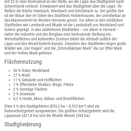
mit 22 m über Normalnull an der Stelle, wo die Lippe das Stadtgebiet nach
Schermbeck verlässt. Entwässert wird das Stadtgebiet über die Lippe. Ihr
fließen die Bäche Hambach, Wienbach und Schölzbach zu. Der größte See
ist der Blaue See im Osten des Stadtteils Holsterhausen, der unmittelbar an
das Marienviertel im Westen Hervests grenzt. Vor allem in den nördlichen
Stadtteilen wie Lembeck und Rhade ist die Landschaft von Weideland und
Äckern geprägt. In den südlicheren Stadtteilen – vor allem in Hervest –
nahm die Industrie und der Bergbau eine bedeutende Stellung ein.
Wirtschaftliches und kulturelles Zentrum bildet die Altstadt südlich der
Lippe und des Wesel-Datteln-Kanals. Zwischen den Stadtteilen liegen große
Wälder wie „Der Hagen“ und die „Emmelkämper Mark“ die zur Üfter Mark
und der Hohen Mark gehören.
Flächennutzung
50 % Äcker, Weideland
27 % Wald
11 % Gebäude und Hofflächen
7 % Öffentliche Straßen, Wege, Plätze
3 % Sonstige Flächen
2 % Gewässer
0,2 % Heide, Moor, Abbau- und Brachflächen
Etwa 5 % des Stadtgebietes (853,2 ha = 8,532 km²) sind als
Naturschutzgebiet ausgewiesen. Die größten Schutzgebiete sind die
Lippeauen
(421,8 ha) und die
Rhader Wiesen
(204 ha).
Stadtgliederung