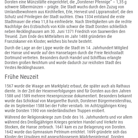
Dorsten eine Münzstätte eingerichtet, die „Dorstener Pfennige“ – 1,35 g
schwere Silbermünzen – prägte. Die Stadt wuchs durch den Zuzug von
Umlandbewohnern aus Kirchhellen, Erle, Hervest und Lippramsdorf, die den
Schutz und Privilegien der Stadt suchten. Etwa 1334 entstand die erste
Stadtmauer die etwa 11,8 ha einfriedete. Nach Streitigkeiten um die rechte
Nachfolge des Erzbischofs von Köln schwor die Stadt Dorsten schließlich
neben Recklinghausen am 30. Juni 1371 Friedrich von Saarwerden den
Treueid. Zum Ende des Mittelalters im Jahr 1488 gründeten die
Franziskaner ein Kloster, welches bis heute besteht.
Durch die Lage an der Lippe wurde die Stadt im 14. Jahrhundert Mitglied
der Hanse und wurde auf den Hansetagen durch die Freie Reichsstadt
Dortmund vertreten. Besonders durch Handel und Schiffbau erlangte
Dorsten großen Reichtum und wurde dadurch zur reichsten Stadt des
Vestes Recklinghausen.
Frühe Neuzeit
1567 wurde die Waage am Marktplatz erbaut, die später auch als Rathaus
diente. In der Zeit der Hexenverfolgungen sind für Dorsten aus den Jahren
1588 und 1589 mehrere Hexenprozesse dokumentiert. Besonders bekannt
wurde das Schicksal von Margarethe Burich, Dorstener Bürgermeistersfrau,
die im September 1588 bei der Folter verstarb. Im Achtzigjährigen Krieg
wurde Dorsten 1590 von niederländischen Truppen erobert.
Während der Religionskriege zum Ende des 16. Jahrhunderts und vor allem
während des Dreißigjährigen Krieges gerieten Handel und Verkehr ins
Stocken, die Hanse zerbrach. 1641 kam es zur Belagerung von Dorsten.
1642 wurde das Gymnasium Petrinum errichtet. 1699 gründete sich das
Kloster der Ursulinen mit angeschlossenem Mädcheninternat. Dorsten