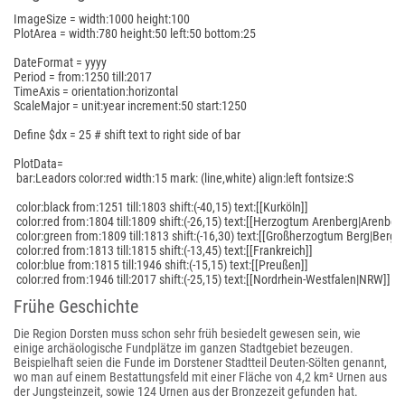
ImageSize = width:1000 height:100

PlotArea = width:780 height:50 left:50 bottom:25

DateFormat = yyyy

Period = from:1250 till:2017

TimeAxis = orientation:horizontal

ScaleMajor = unit:year increment:50 start:1250

Define $dx = 25 # shift text to right side of bar

PlotData=

 bar:Leadors color:red width:15 mark: (line,white) align:left fontsize:S

 color:black from:1251 till:1803 shift:(-40,15) text:[[Kurköln]]

 color:red from:1804 till:1809 shift:(-26,15) text:[[Herzogtum Arenberg|Arenberg]
 color:green from:1809 till:1813 shift:(-16,30) text:[[Großherzogtum Berg|Berg]]

 color:red from:1813 till:1815 shift:(-13,45) text:[[Frankreich]]

 color:blue from:1815 till:1946 shift:(-15,15) text:[[Preußen]]

 color:red from:1946 till:2017 shift:(-25,15) text:[[Nordrhein-Westfalen|NRW]]
Frühe Geschichte
Die Region Dorsten muss schon sehr früh besiedelt gewesen sein, wie
einige archäologische Fundplätze im ganzen Stadtgebiet bezeugen.
Beispielhaft seien die Funde im Dorstener Stadtteil Deuten-Sölten genannt,
wo man auf einem Bestattungsfeld mit einer Fläche von 4,2 km² Urnen aus
der Jungsteinzeit, sowie 124 Urnen aus der Bronzezeit gefunden hat.