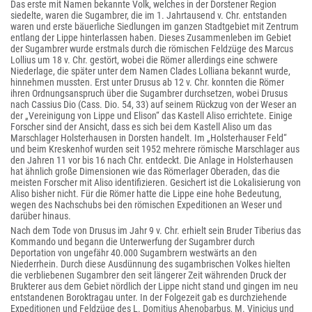
Das erste mit Namen bekannte Volk, welches in der Dorstener Region
siedelte, waren die Sugambrer, die im 1. Jahrtausend v. Chr. entstanden
waren und erste bäuerliche Siedlungen im ganzen Stadtgebiet mit Zentrum
entlang der Lippe hinterlassen haben. Dieses Zusammenleben im Gebiet
der Sugambrer wurde erstmals durch die römischen Feldzüge des Marcus
Lollius um 18 v. Chr. gestört, wobei die Römer allerdings eine schwere
Niederlage, die später unter dem Namen Clades Lolliana bekannt wurde,
hinnehmen mussten. Erst unter Drusus ab 12 v. Chr. konnten die Römer
ihren Ordnungsanspruch über die Sugambrer durchsetzen, wobei Drusus
nach Cassius Dio (Cass. Dio. 54, 33) auf seinem Rückzug von der Weser an
der „Vereinigung von Lippe und Elison“ das Kastell Aliso errichtete. Einige
Forscher sind der Ansicht, dass es sich bei dem Kastell Aliso um das
Marschlager Holsterhausen in Dorsten handelt. Im „Holsterhauser Feld“
und beim Kreskenhof wurden seit 1952 mehrere römische Marschlager aus
den Jahren 11 vor bis 16 nach Chr. entdeckt. Die Anlage in Holsterhausen
hat ähnlich große Dimensionen wie das Römerlager Oberaden, das die
meisten Forscher mit Aliso identifizieren. Gesichert ist die Lokalisierung von
Aliso bisher nicht. Für die Römer hatte die Lippe eine hohe Bedeutung,
wegen des Nachschubs bei den römischen Expeditionen an Weser und
darüber hinaus.
Nach dem Tode von Drusus im Jahr 9 v. Chr. erhielt sein Bruder Tiberius das
Kommando und begann die Unterwerfung der Sugambrer durch
Deportation von ungefähr 40.000 Sugambrern westwärts an den
Niederrhein. Durch diese Ausdünnung des sugambrischen Volkes hielten
die verbliebenen Sugambrer den seit längerer Zeit währenden Druck der
Brukterer aus dem Gebiet nördlich der Lippe nicht stand und gingen im neu
entstandenen Boroktragau unter. In der Folgezeit gab es durchziehende
Expeditionen und Feldzüge des L. Domitius Ahenobarbus, M. Vinicius und