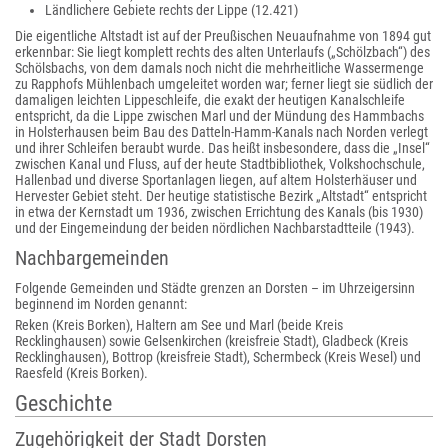
Ländlichere Gebiete rechts der Lippe (12.421)
Die eigentliche Altstadt ist auf der Preußischen Neuaufnahme von 1894 gut
erkennbar: Sie liegt komplett rechts des alten Unterlaufs („Schölzbach“) des
Schölsbachs, von dem damals noch nicht die mehrheitliche Wassermenge
zu Rapphofs Mühlenbach umgeleitet worden war; ferner liegt sie südlich der
damaligen leichten Lippeschleife, die exakt der heutigen Kanalschleife
entspricht, da die Lippe zwischen Marl und der Mündung des Hammbachs
in Holsterhausen beim Bau des Datteln-Hamm-Kanals nach Norden verlegt
und ihrer Schleifen beraubt wurde. Das heißt insbesondere, dass die „Insel“
zwischen Kanal und Fluss, auf der heute Stadtbibliothek, Volkshochschule,
Hallenbad und diverse Sportanlagen liegen, auf altem Holsterhäuser und
Hervester Gebiet steht. Der heutige statistische Bezirk „Altstadt“ entspricht
in etwa der Kernstadt um 1936, zwischen Errichtung des Kanals (bis 1930)
und der Eingemeindung der beiden nördlichen Nachbarstadtteile (1943).
Nachbargemeinden
Folgende Gemeinden und Städte grenzen an Dorsten – im Uhrzeigersinn
beginnend im Norden genannt:
Reken (Kreis Borken), Haltern am See und Marl (beide Kreis
Recklinghausen) sowie Gelsenkirchen (kreisfreie Stadt), Gladbeck (Kreis
Recklinghausen), Bottrop (kreisfreie Stadt), Schermbeck (Kreis Wesel) und
Raesfeld (Kreis Borken).
Geschichte
Zugehörigkeit der Stadt Dorsten