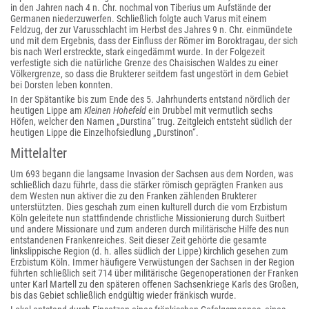
in den Jahren nach 4 n. Chr. nochmal von Tiberius um Aufstände der
Germanen niederzuwerfen. Schließlich folgte auch Varus mit einem
Feldzug, der zur Varusschlacht im Herbst des Jahres 9 n. Chr. einmündete
und mit dem Ergebnis, dass der Einfluss der Römer im Boroktragau, der sich
bis nach Werl erstreckte, stark eingedämmt wurde. In der Folgezeit
verfestigte sich die natürliche Grenze des Chaisischen Waldes zu einer
Völkergrenze, so dass die Brukterer seitdem fast ungestört in dem Gebiet
bei Dorsten leben konnten.
In der Spätantike bis zum Ende des 5. Jahrhunderts entstand nördlich der
heutigen Lippe am
Kleinen Hohefeld
ein Drubbel mit vermutlich sechs
Höfen, welcher den Namen „Durstina“ trug. Zeitgleich entsteht südlich der
heutigen Lippe die Einzelhofsiedlung „Durstinon“.
Mittelalter
Um 693 begann die langsame Invasion der Sachsen aus dem Norden, was
schließlich dazu führte, dass die stärker römisch geprägten Franken aus
dem Westen nun aktiver die zu den Franken zählenden Brukterer
unterstützten. Dies geschah zum einen kulturell durch die vom Erzbistum
Köln geleitete nun stattfindende christliche Missionierung durch Suitbert
und andere Missionare und zum anderen durch militärische Hilfe des nun
entstandenen Frankenreiches. Seit dieser Zeit gehörte die gesamte
linkslippische Region (d. h. alles südlich der Lippe) kirchlich gesehen zum
Erzbistum Köln. Immer häufigere Verwüstungen der Sachsen in der Region
führten schließlich seit 714 über militärische Gegenoperationen der Franken
unter Karl Martell zu den späteren offenen Sachsenkriege Karls des Großen,
bis das Gebiet schließlich endgültig wieder fränkisch wurde.