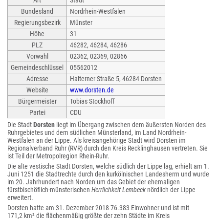
Art
Stadt
Bundesland
Nordrhein-Westfalen
Regierungsbezirk
Münster
Höhe
31
PLZ
46282, 46284, 46286
Vorwahl
02362, 02369, 02866
Gemeindeschlüssel
05562012
Adresse
Halterner Straße 5, 46284 Dorsten
Website
www.dorsten.de
Bürgermeister
Tobias Stockhoff
Partei
CDU
Die Stadt
Dorsten
liegt im Übergang zwischen dem äußersten Norden des
Ruhrgebietes und dem südlichen Münsterland, im Land Nordrhein-
Westfalen an der Lippe. Als kreisangehörige Stadt wird Dorsten im
Regionalverband Ruhr (RVR) durch den Kreis Recklinghausen vertreten. Sie
ist Teil der Metropolregion Rhein-Ruhr.
Die alte vestische Stadt Dorsten, welche südlich der Lippe lag, erhielt am 1.
Juni 1251 die Stadtrechte durch den kurkölnischen Landesherrn und wurde
im 20. Jahrhundert nach Norden um das Gebiet der ehemaligen
fürstbischöflich-münsterischen
Herrlichkeit Lembeck
nördlich der Lippe
erweitert.
Dorsten hatte am 31. Dezember 2018 76.383 Einwohner und ist mit
171,2 km² die flächenmäßig größte der zehn Städte im Kreis