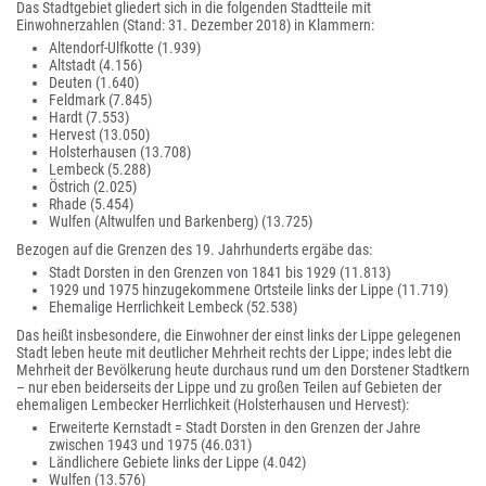
Das Stadtgebiet gliedert sich in die folgenden Stadtteile mit
Einwohnerzahlen (Stand: 31. Dezember 2018) in Klammern:
Altendorf-Ulfkotte (1.939)
Altstadt (4.156)
Deuten (1.640)
Feldmark (7.845)
Hardt (7.553)
Hervest (13.050)
Holsterhausen (13.708)
Lembeck (5.288)
Östrich (2.025)
Rhade (5.454)
Wulfen (Altwulfen und Barkenberg) (13.725)
Bezogen auf die Grenzen des 19. Jahrhunderts ergäbe das:
Stadt Dorsten in den Grenzen von 1841 bis 1929 (11.813)
1929 und 1975 hinzugekommene Ortsteile links der Lippe (11.719)
Ehemalige Herrlichkeit Lembeck (52.538)
Das heißt insbesondere, die Einwohner der einst links der Lippe gelegenen
Stadt leben heute mit deutlicher Mehrheit rechts der Lippe; indes lebt die
Mehrheit der Bevölkerung heute durchaus rund um den Dorstener Stadtkern
– nur eben beiderseits der Lippe und zu großen Teilen auf Gebieten der
ehemaligen Lembecker Herrlichkeit (Holsterhausen und Hervest):
Erweiterte Kernstadt = Stadt Dorsten in den Grenzen der Jahre
zwischen 1943 und 1975 (46.031)
Ländlichere Gebiete links der Lippe (4.042)
Wulfen (13.576)