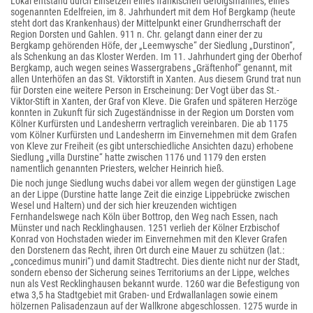
Lokal entstand durch Einsetzen eines fränkischen Gefolgsmannes, eines
sogenannten Edelfreien, im 8. Jahrhundert mit dem Hof Bergkamp (heute
steht dort das Krankenhaus) der Mittelpunkt einer Grundherrschaft der
Region Dorsten und Gahlen. 911 n. Chr. gelangt dann einer der zu
Bergkamp gehörenden Höfe, der „Leemwysche“ der Siedlung „Durstinon“,
als Schenkung an das Kloster Werden. Im 11. Jahrhundert ging der Oberhof
Bergkamp, auch wegen seines Wassergrabens „Gräftenhof“ genannt, mit
allen Unterhöfen an das St. Viktorstift in Xanten. Aus diesem Grund trat nun
für Dorsten eine weitere Person in Erscheinung: Der Vogt über das St.-
Viktor-Stift in Xanten, der Graf von Kleve. Die Grafen und späteren Herzöge
konnten in Zukunft für sich Zugeständnisse in der Region um Dorsten vom
Kölner Kurfürsten und Landesherrn vertraglich vereinbaren. Die ab 1175
vom Kölner Kurfürsten und Landesherrn im Einvernehmen mit dem Grafen
von Kleve zur Freiheit (es gibt unterschiedliche Ansichten dazu) erhobene
Siedlung „villa Durstine“ hatte zwischen 1176 und 1179 den ersten
namentlich genannten Priesters, welcher Heinrich hieß.
Die noch junge Siedlung wuchs dabei vor allem wegen der günstigen Lage
an der Lippe (Durstine hatte lange Zeit die einzige Lippebrücke zwischen
Wesel und Haltern) und der sich hier kreuzenden wichtigen
Fernhandelswege nach Köln über Bottrop, den Weg nach Essen, nach
Münster und nach Recklinghausen. 1251 verlieh der Kölner Erzbischof
Konrad von Hochstaden wieder im Einvernehmen mit den Klever Grafen
den Dorstenern das Recht, ihren Ort durch eine Mauer zu schützen (lat.:
„concedimus muniri“) und damit Stadtrecht. Dies diente nicht nur der Stadt,
sondern ebenso der Sicherung seines Territoriums an der Lippe, welches
nun als Vest Recklinghausen bekannt wurde. 1260 war die Befestigung von
etwa 3,5 ha Stadtgebiet mit Graben- und Erdwallanlagen sowie einem
hölzernen Palisadenzaun auf der Wallkrone abgeschlossen. 1275 wurde in