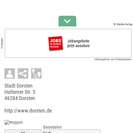
© Städte-Verlag
Anzeigen
Jobangebote
jetzt ansehen
Jobangebote von Drittanbietern
Stadt Dorsten
Halterner Str. 5
46284 Dorsten
http://www.dorsten.de
Basisdaten