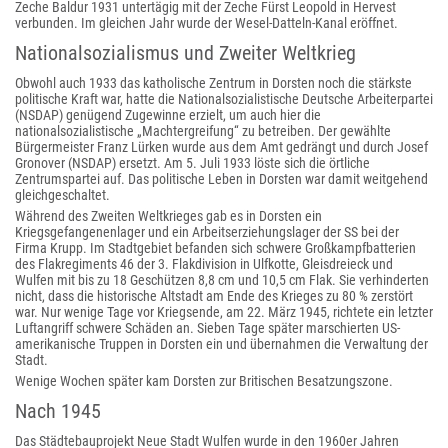
Zeche Baldur 1931 untertägig mit der Zeche Fürst Leopold in Hervest
verbunden. Im gleichen Jahr wurde der Wesel-Datteln-Kanal eröffnet.
Nationalsozialismus und Zweiter Weltkrieg
Obwohl auch 1933 das katholische Zentrum in Dorsten noch die stärkste
politische Kraft war, hatte die Nationalsozialistische Deutsche Arbeiterpartei
(NSDAP) genügend Zugewinne erzielt, um auch hier die
nationalsozialistische „Machtergreifung“ zu betreiben. Der gewählte
Bürgermeister Franz Lürken wurde aus dem Amt gedrängt und durch Josef
Gronover (NSDAP) ersetzt. Am 5. Juli 1933 löste sich die örtliche
Zentrumspartei auf. Das politische Leben in Dorsten war damit weitgehend
gleichgeschaltet.
Während des Zweiten Weltkrieges gab es in Dorsten ein
Kriegsgefangenenlager und ein Arbeitserziehungslager der SS bei der
Firma Krupp. Im Stadtgebiet befanden sich schwere Großkampfbatterien
des Flakregiments 46 der 3. Flakdivision in Ulfkotte, Gleisdreieck und
Wulfen mit bis zu 18 Geschützen 8,8 cm und 10,5 cm Flak. Sie verhinderten
nicht, dass die historische Altstadt am Ende des Krieges zu 80 % zerstört
war. Nur wenige Tage vor Kriegsende, am 22. März 1945, richtete ein letzter
Luftangriff schwere Schäden an. Sieben Tage später marschierten US-
amerikanische Truppen in Dorsten ein und übernahmen die Verwaltung der
Stadt.
Wenige Wochen später kam Dorsten zur Britischen Besatzungszone.
Nach 1945
Das Städtebauprojekt Neue Stadt Wulfen wurde in den 1960er Jahren