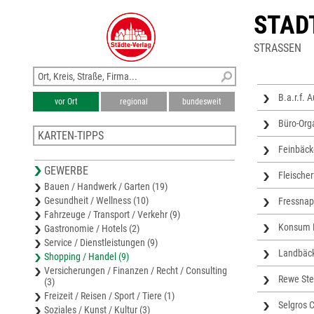
STAD
STRASSEN
B.a.r.f. 
vor Ort
regional
bundesweit
Büro-Org
KARTEN-TIPPS
Feinbäck
Wirtschaftsregion Niederlausitz
GEWERBE
Stadtplan Amt Peitz
Fleische
Bauen / Handwerk / Garten (19)
Stadtplan Drebkau
Gesundheit / Wellness (10)
Fressnap
Stadtplan Spremberg
Fahrzeuge / Transport / Verkehr (9)
Wirtschaftsregion Guben-Forst-Cottbus
Konsum L
Gastronomie / Hotels (2)
Service / Dienstleistungen (9)
Landbäck
Shopping / Handel (9)
Versicherungen / Finanzen / Recht / Consulting
Rewe St
(3)
Freizeit / Reisen / Sport / Tiere (1)
Selgros 
Soziales / Kunst / Kultur (3)