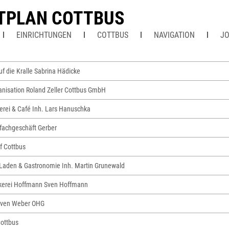
TPLAN COTTBUS
EINRICHTUNGEN
COTTBUS
NAVIGATION
J
Auf die Kralle Sabrina Hädicke
anisation Roland Zeller Cottbus GmbH
erei & Café Inh. Lars Hanuschka
rfachgeschäft Gerber
f Cottbus
aden & Gastronomie Inh. Martin Grunewald
erei Hoffmann Sven Hoffmann
even Weber OHG
Cottbus